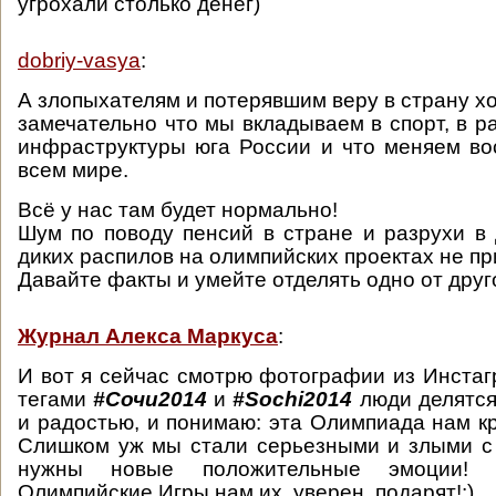
угрохали столько денег)
dobriy-vasya
:
А злопыхателям и потерявшим веру в страну хо
замечательно что мы вкладываем в спорт, в р
инфраструктуры юга России и что меняем во
всем мире.
Всё у нас там будет нормально!
Шум по поводу пенсий в стране и разрухи в 
диких распилов на олимпийских проектах не п
Давайте факты и умейте отделять одно от друг
Журнал Алекса Маркуса
:
И вот я сейчас смотрю фотографии из Инстагр
тегами
#Сочи2014
и
#Sochi2014
люди делятся
и радостью, и понимаю: эта Олимпиада нам к
Слишком уж мы стали серьезными и злыми с
нужны новые положительные эмоции!
Олимпийские Игры нам их, уверен, подарят!:)