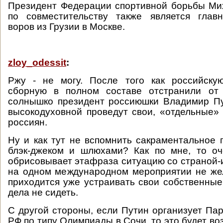
Президент Федерации спортивной борьбы М
по совместительству также является глав
воров из Грузии в Москве.
zloy_odessit
:
Ржу - не могу. После того как российску
сборную в полном составе отстранили от
солнышко президент россиюшки Владимир Пу
высокодуховной проведут свои, «отдельные»
россиян.
Ну и как тут не вспомнить сакраментальное п
блэк-джеком и шлюхами? Как по мне, то о
обрисовывает этафраза ситуацию со страной-и
на одном международном мероприятии не же
приходится уже устраивать свои собственные
дела не сидеть.
С другой стороны, если Путин организует Па
РФ по типу Олимпиады в Сочи, то это будет в