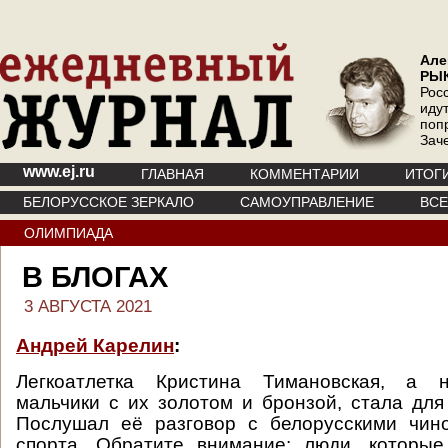
Але
РЫ
Рос
иду
поп
Зач
www.ej.ru
ГЛАВНАЯ
КОММЕНТАРИИ
ИТОГ
БЕЛОРУССКОЕ ЗЕРКАЛО
САМОУПРАВЛЕНИЕ
ВС
ОЛИМПИАДА
В БЛОГАХ
3 АВГУСТА 2021
Андрей Карелин
:
Легкоатлетка Кристина Тимановская, а н
мальчики с их золотом и бронзой, стала для
Послушал её разговор с белорусскими чин
спорта. Обратите внимание: люди, которые