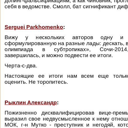
допинг-фальсификациям, а как чиновник, прог
себя в ведомстве. Смолл, бат сигнификант ди
Serguei Parkhomenko
:
Вижу у нескольких авторов одну и
сформулированную на разные лады: дескать, в
олимпиада в субтропиках», Сочи-2014
завершилась, и можно подвести ее итоги.
Черта-с-два.
Настоящие ее итоги нам всем еще тольк
оценить. Не торопитесь.
Рыклин Александр
:
Пожизненно дисквалифицировав вице-прем
выразил свое недвусмысленное к нему отнош
МОК, г-н Мутко - преступник и негодяй, кот