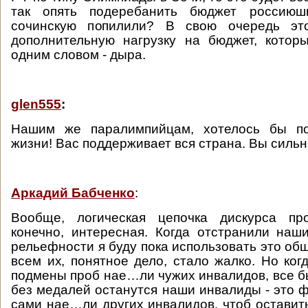
так опять подеребанить бюджет россиюшк
сочинскую попилили? В свою очередь эт
дополнительную нагрузку на бюджет, котор
одним словом - дыра.
glen555
:
Нашим же паралимпийцам, хотелось бы по
жизни! Вас поддерживает вся страна. Вы силь
Аркадий Бабченко
:
Вообще, логическая цепочка дискурса пр
конечно, интересная. Когда отстранили наш
рельефности я буду пока использовать это об
всем их, понятное дело, стало жалко. Но ко
подмены проб нае…ли чужих инвалидов, все бы
без медалей останутся наши инвалиды - это ф
сами нае…ли других инвалидов, чтоб оставить