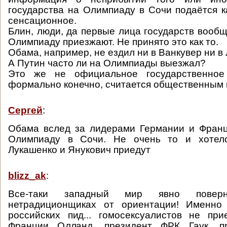
государства на Олимпиаду в Сочи подаётся к
сенсационное.
Блин, люди, да первые лица государств вообщ
Олимпиаду приезжают. Не принято это как то.
Обама, например, не ездил ни в Ванкувер ни в
А Путин часто ли на Олимпиады выезжал?
Это же не официальное государственное 
формально конечно, считается общественным
Сергей
:
Обама вслед за лидерами Германии и Франц
Олимпиаду в Сочи. Не очень то и хотело
Лукашенко и Янукович приедут
blizz_ak
:
Все-таки западный мир явно повер
нетрадиционщиках от ориентации! Именно
российских пид... гомосексуалистов не пр
Франции Олланд, президент ФРК Гаук, п