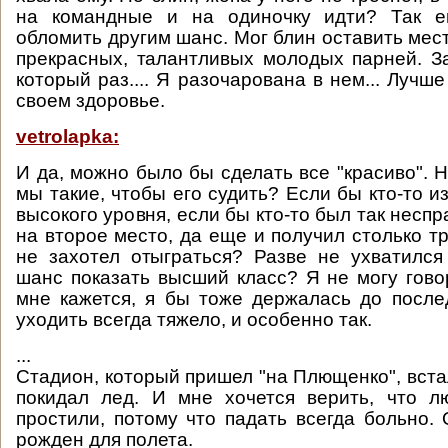
на командные и на одиночку идти? Так 
обломить другим шанс. Мог блин оставить мес
прекрасных, талантливых молодых парней. З
который раз.... Я разочарована в нем... Лучш
своем здоровье.
vetrolapka:
И да, можно было бы сделать все "красиво". Н
мы такие, чтобы его судить? Если бы кто-то из
высокого уровня, если бы кто-то был так несп
на второе место, да еще и получил столько тр
не захотел отыграться? Разве не ухватилс
шанс показать высший класс? Я не могу говор
мне кажется, я бы тоже держалась до после
уходить всегда тяжело, и особенно так.
...
Стадион, который пришел "на Плющенко", вста
покидал лед. И мне хочется верить, что л
простили, потому что падать всегда больно.
рожден для полета.