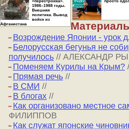
«перестройка».
просто одо
1986–1988 годы.
Внешняя
политика. Вывод
войск из
Материалы
Афганистана
Возрождение Японии - урок д
Белорусская бегунья не соби
получилось
// АЛЕКСАНДР Р
Поменяем Курилы на Крым?
Прямая речь
//
В СМИ
//
В блогах
//
Как организовано местное с
ФИЛИППОВ
Как служат японские чиновни