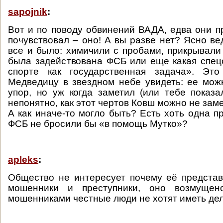
sapojnik
:
Вот и по поводу обвинений ВАДА, едва они пр
почувствовал – оно! А вы разве нет? Ясно ве
все и было: химичили с пробами, прикрывали 
была задействована ФСБ или еще какая спец
спорте как государственная задача». Эт
Медведицу в звездном небе увидеть: ее мож
упор, но уж когда заметил (или тебе показ
непонятно, как этот чертов Ковш можно не заме
А как иначе-то могло быть? Есть хоть одна п
ФСБ не бросили бы «в помощь Мутко»?
apleks
:
Общество не интересует почему её предста
мошенники и преступники, оно возмущен
мошенниками честные люди не хотят иметь дел