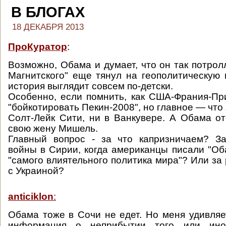
В БЛОГАХ
18 ДЕКАБРЯ 2013
ПроКуратор
:
Возможно, Обама и думает, что он так потролли
Магнитского" еще тянул на геополитическую 
история выглядит совсем по-детски.
Особенно, если помнить, как США-Франия-П
"бойкотировать Пекин-2008", но главное — что
Солт-Лейк Сити, ни в Ванкувере. А Обама о
свою жену Мишель.
Главный вопрос - за что капризничаем? З
войны в Сирии, когда американцы писали "Об
"самого влиятельного политика мира"? Или за
с Украиной?
anticiklon
:
Обама тоже в Сочи не едет. Но меня удивляет
информация о неприбытии того или ино