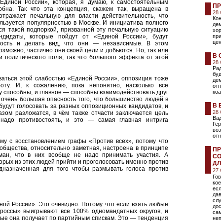
диной России», которая, я думаю, к самостоятельным
ПР
бна. Так что эта концепция, скажем так, выращена в
28
тражает печальную для власти действительность, что
Кон
льзуется популярностью в Москве. И инициатива полного
дем
ся такой подпоркой, призванной эту печальную ситуацию
хор
андидаты, которые пойдут от «Единой России», будут
пр
це
ность и делать вид, что они — независимые. В этом
озможно, частично они своей цели и добьются. Но, так или
В 
и политического поля, так что большого эффекта от этой
28
Рад
бу
оваться этой слабостью «Единой России», оппозиция тоже
дем
ту. И, к сожалению, пока непонятно, насколько все
от
 способны, и главное — способны взаимодействовать друг
ко
т очень большая опасность того, что большинство людей в
В 
будут голосовать за разных оппозиционных кандидатов, и
28
азом разложатся, в чём также отчасти заключается цель
Вад
 надо противостоять, и это — самая главная интрига
Гер
воз
отн
му с восстановлением графы «Против всех», потому что
ообщества, относительно заметная, настроена в принципе
ПР
бман, что в них вообще не надо принимать участия. А
СО
рых из этих людей прийти и проголосовать именно против
ДЛ
дназначенная для того чтобы размывать голоса против
27
Гов
кое
есл
дав
слу
ной России». Это очевидно. Потому что если взять любые
дос
ороссы» выигрывают все 100% одномандатных округов, и
са
рые она получает по партийным спискам. Это — тенденция
неп