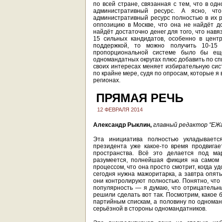
по всей стране, связанная с тем, что в од
административный ресурс. А ясно, ч
административный ресурс полностью в их р
оппозицию в Москве, что она не найдёт д
найдёт достаточно денег для того, что навя
15 сильных кандидатов, особенно в цент
поддержкой, то можно получить 10-15
пропорциональной системе было бы ещ
одномандатных округах плюс добавить по сп
своих интересах меняет избирательную сист
по крайне мере, судя по опросам, которые я 
регионах.
ПРЯМАЯ РЕЧЬ
12 ФЕВРАЛЯ 2014
Александр Рыклин,
главный редактор "ЕЖа
Эта инициатива полностью укладываетс
президента уже какое-то время продвигае
пространства. Всё это делается под мар
разумеется, полнейшая фикция на самом 
процессом, что она просто смотрит, когда у
сегодня нужна мажоритарка, а завтра опят
они контролируют полностью. Понятно, что 
популярность — я думаю, что отрицательн
решили сделать вот так. Посмотрим, какое 
партийным спискам, а половину по одноман
серьёзной в стороны одномандатников.