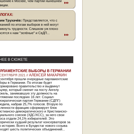
ошению к Москве, чем партии нынешней
лиции.
БЛОГАХ:
им Трухачёв:
Представляется, что с
манией по итогам выборов в ней могут
никнуть трудности. Слишком уж плохо
осятся к нам "зелёные" и СвДП...
НЕЕ В СЮЖЕТЕ
РЛАМЕНТСКИЕ ВЫБОРЫ В ГЕРМАНИИ
АЛЕКСЕЙ МАКАРКИН
 СЕНТЯБРЯ 2021 //
 сентября прошли очередные парламентские
оры в Германии. По итогам будет
ормировано правительство и выдвинут
цлер, который сменит на посту Ангелу
ркель, занимавшую эту должность на
тяжении последних 16 лет. Социал-
мократическая партия Германии (СДПГ)
едила, набрав 25,7% голосов. Вторую по
сленности фракцию сформирует блок
стианско-демократического и Христианско-
иального союзов (ХДС/ХСС), за него свои
оса отдали 24,1% избирателей. Это
орически худший результат консерваторов за
 историю. Всего в Бундестаг нового созыва
ходят шесть политических объединений...