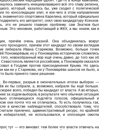
бщероссийский народный фронт. Где-то в конце кампании,
пришлось заменить инициировавшего всё это главу региона,
цкого, который, казалось бы, уже сходил с политической
ги по консолидации элит, и кое-чего в этом направлении
а знаменитого спортсмена Карелина, который официально
 подкрепить его авторитет, снял свою кандидатуру Ксензов.
ь, это не решило главную проблему: сам Знатков был
ным. Это чиновник, работающий в ЖКХ, а мы знаем, как в
ии, причём очень разной. Она объединилась вокруг
ного проходного, причём этот кандидат по своим взглядам
дам либерала Ивана Старикова. Возможно, больше точек
ьёй Пономарёвым, но у Пономарёва исторически сложились
ого, новоизбранный мэр ещё очень давно, до того как об
то Севастополь является российским, а Пономарёв оказался
совал в Госдуме против присоединения Крыма. Но здесь
ак как ни у Старикова, ни у Пономарёва шансов не было, а
 то было принято такое решение.
. Во-первых, разрыв в окончательных итогах выборах —
ёв их бы собрали, а, возможно, набрали бы ещё больше.
 скорее всего, победил бы кандидат от власти. А во-вторых,
е за ходом выборов, в результате чего обычная ситуация
льно отличающихся подсчёта голосов, официальный и
ске они почти что не отличались. То есть получилось так,
сле в качестве наблюдателей, способствовало тому, что
считали прилично, административный ресурс, по крайней
 избирателей, не использовался, и оппозиция смогла
прос тут — кто виноват. тем более что власти отвечать на