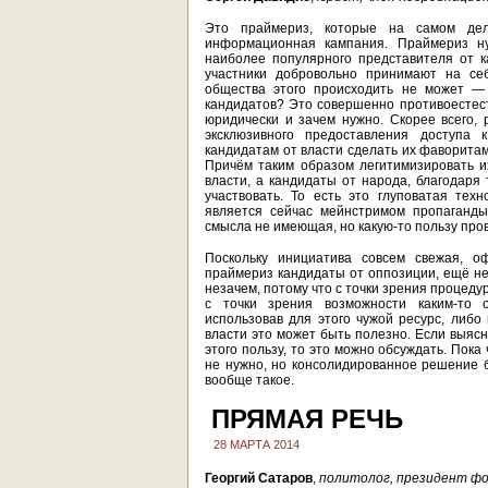
Это праймериз, которые на самом дел
информационная кампания. Праймериз н
наиболее популярного представителя от к
участники добровольно принимают на себ
общества этого происходить не может —
кандидатов? Это совершенно противоестест
юридически и зачем нужно. Скорее всего,
эксклюзивного предоставления доступа 
кандидатам от власти сделать их фаворита
Причём таким образом легитимизировать и
власти, а кандидаты от народа, благодаря
участвовать. То есть это глуповатая тех
является сейчас мейнстримом пропаганды
смысла не имеющая, но какую-то пользу про
Поскольку инициатива совсем свежая, оф
праймериз кандидаты от оппозиции, ещё не
незачем, потому что с точки зрения проце
с точки зрения возможности каким-то 
использовав для этого чужой ресурс, либо
власти это может быть полезно. Если выясн
этого пользу, то это можно обсуждать. Пока
не нужно, но консолидированное решение бу
вообще такое.
ПРЯМАЯ РЕЧЬ
28 МАРТА 2014
Георгий Сатаров
,
политолог, президент ф