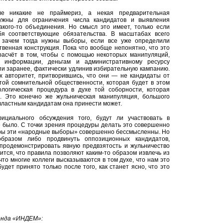
е никакие не праймериз, а некая предварительная
ужны для ограничения числа кандидатов и выявления
акого-то объединения. Но смысл это имеет, только если
я соответствующие обязательства. В масштабах всего
 зачем тогда нужны выборы, если все уже определили
венная конструкция. Пока что вообще непонятно, что это
 расчёт в том, чтобы с помощью некоторых манипуляций,
к информации, деньгам и административному ресурсу
ми заранее, фактически удлинив избирательную кампанию.
х авторитет, притворившись, что они — не кандидаты от
 той сомнительной общественности, которая будет в этом
нологическая процедура в духе той соборности, которая
. Это конечно же жульническая манипуляция, большого
властным кандидатам она принести может.
ициального обсуждения того, будут ли участвовать в
 было. С точки зрения процедуры делать это совершенно
дуры эти «народные выборы» совершенно бессмысленны. Но
образом либо продвинуть оппозиционных кандидатов,
 продемонстрировать явную предвзятость и жульничество
ится, что правила позволяют каким-то образом извлечь из
 что многие коллеги высказываются в том духе, что нам это
дет принято только после того, как станет ясно, что это
онда «ИНДЕМ»: