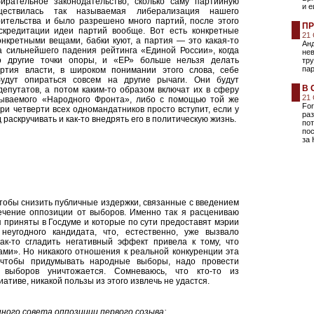
ирательное законодательство, сколько саму партийную
и е
ществилась так называемая либерализация нашего
оительства и было разрешено много партий, после этого
ПР
кредитации идеи партий вообще. Вот есть конкретные
21
нкретными вещами, бабки куют, а партия — это какая-то
Ан
а сильнейшего падения рейтинга «Единой России», когда
нев
то другие точки опоры, и «ЕР» больше нельзя делать
тру
пар
ртия власти, в широком понимании этого слова, себе
удут опираться совсем на другие рычаги. Они будут
В 
епутатов, а потом каким-то образом включат их в сферу
21
зываемого «Народного Фронта», либо с помощью той же
For
ри четверти всех одномандатников просто вступит, если у
ра
раскручивать и как-то внедрять его в политическую жизнь.
пот
по
за 
тобы снизить публичные издержки, связанные с введением
сечение оппозиции от выборов. Именно так я расцениваю
 приняты в Госдуме и которые по сути предоставят мэрии
еугодного кандидата, что, естественно, уже вызвало
ак-то сгладить негативный эффект привела к тому, что
ми». Но никакого отношения к реальной конкуренции эта
 чтобы придумывать народные выборы, надо провести
 выборов уничтожается. Сомневаюсь, что кто-то из
ативе, никакой пользы из этого извлечь не удастся.
ного совета оппозиции первого созыва: