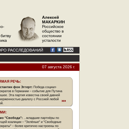
Алексей
МАКАРКИН
по-
Российское
общество в
 битву
состоянии
ника
усталости
РО РАССЛЕДОВАНИЙ
07 августа 2026 г.
ЯМАЯ РЕЧЬ:
стантин фон Эггерт:
Победа социал-
ократов в Германии – событие для Путина
ошее. Эта партия известна своей давней
верженностью диалогу с Россией любой
ой.
СМИ:
ио "Свобода":
...младшие партнёры по
ущей коалиции – "Зелёные" и "Свободные
ократы" – более критично настроены по