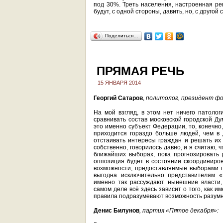
под 30%. Треть населения, настроенная ре
будут, с одной стороны, давить, но, с другой
Поделиться…
ПРЯМАЯ РЕЧЬ
15 ЯНВАРЯ 2014
Георгий Сатаров
,
политолог, президент ф
На мой взгляд, в этом нет ничего патолог
сравнивать состав московской городской Д
это именно субъект Федерации, то, конечно
приходится гораздо больше людей, чем в 
отстаивать интересы граждан и решать их
собственно, говорилось давно, и я считаю, 
ближайших выборах, пока прогнозировать р
оппозиция будет в состоянии скоординиров
возможности, предоставляемые выборами п
выгодна исключительно представителям «
именно так рассуждают нынешние власти,
самом деле всё здесь зависит о того, как 
правила подразумевают возможность разумн
Денис Билунов
, партия «Пятое декабря»: