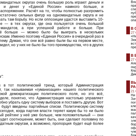
Вл
номандатных округах очень большую роль играют деньги и
пра
то и денег у «Единой России» намного больше, и
сп
аспоряжении. Расчёт на то, чтобы полностью разгромить
пу
остаточно сильных фигур на одномандатные округа и не
пре
зать там борьбу. Но если оппозиции удастся выставить 10-
оп
ре — в тех округах, где она пользуется очень большой
 мандатов, а при успешной работе и больше. При
В 
ё больше — можно было бы выиграть в нескольких
27
искам. Именно поэтому «Единая Россия» в очередной раз в
«Н
Зюг
ему. Думаю, что они всё равно были бы на первом месте,
вст
видел, но у них не было бы того преимущества, что в других
пре
В 
27
Але
ощ
Кпр
Дик
":
ВЫ
я в тот политический тренд, который Администрация
Р
т, так называемая «гуманизация» нашего политического
21
кой демократизации политического поля, но это всё,
Ни 
деле, понятно, что Администрация настолько управляет
За
добно убрать одну систему выборов и поставить другую. Вот
пог
кл
ь будут введены партийные списки. Политическую систему
ма
сегодня, когда партия власти теряет какую бы то ни было
пал
ый рейтинг у неё уже больше, чем положительный — они
ка
будет соотношение, может быть, они сделают половину по
эле
датным округам, а возможно, пропорция будет ещё более
бо
оф
чл
Бр