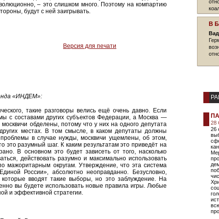
отн
волюционно, – это слишком много. Поэтому на компартию
коа
 стороны, будут с ней заигрывать.
В 
Вад
Гер
Версия для печати
воз
отн
онда «ИНДЕМ»:
РА
ического, такие разговоры велись ещё очень давно. Если
ПА
умы с составами других субъектов Федерации, а Москва —
28
, москвичи обделены, потому что у них на одного депутата
26
других местах. В том смысле, в каком депутаты должны
выб
 проблемы в случае нужды, москвичи ущемлены, об этом,
сф
что это разумный шаг. К каким результатам это приведёт на
кан
ано. В основном это будет зависеть от того, насколько
Ме
аться, действовать разумно и максимально использовать
про
де
о мажоритарным округам. Утверждение, что эта система
поб
Единой России», абсолютно неоправданно. Безусловно,
чи
 которые вводят такие выборы, но это заблуждение. На
Хри
именно вы будете использовать новые правила игры. Любые
соц
ой и эффективной стратегии.
гол
ист
всю
про