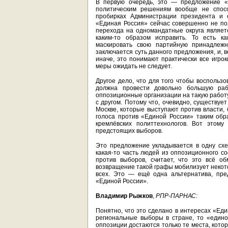
В первую очередь, это — предложение «Е
политическим решениям вообще не спосо
пробирках Администрации президента и о
«Единая Россия» сейчас совершенно не по
перехода на одномандатные округа являет
каким-то образом исправить. То есть к
маскировать свою партийную принадлеж
заключается суть данного предложения, и, в
иначе, это понимают практически все игрок
меры ожидать не следует.
Другое дело, что для того чтобы воспольз
должна провести довольно большую рабо
оппозиционные организации на такую работу
с другом. Потому что, очевидно, существуе
Москве, которые выступают против власти, 
голоса против «Единой России» таким обр
кремлёвских политтехнологов. Вот этому
предстоящих выборов.
Это предложение укладывается в одну схе
какая-то часть людей из оппозиционного с
против выборов, считает, что это всё о
возвращение такой графы мобилизует некото
всех. Это — ещё одна альтернатива, пре
«Единой России».
Владимир Рыжков
,
РПР-ПАРНАС:
Понятно, что это сделано в интересах «Еди
региональные выборы в стране, то «един
оппозиции достаются только те места, кото