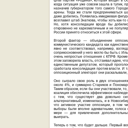
флаг партии «Родина», которая входит в О
когда ситуация уже совсем зашла в тупик, 
назначив губернатором того самого Городе
арены. Тогда же стали предприниматься ша
даже добились. Появилась имиджевая фигур
возглавил штаб Знаткова, чтобы хоть как-то
Но, хотя консолидации вроде бы добилис
откровенно не харизматичным и не популяр
России принято относиться к этой сфере.
Второй фактор — объединение оппозиц
коммунистического кандидата как единствен
явно не соответствовал, например, взгля
соприкосновений у него могло бы быть с Ил
очень непростые отношения с КПРФ. Кроме т
этом заговорила власть, отстаивал идею, ч
единственным депутатом, который проголо
сработала консолидация против власти. И т
оппозиционный электорат они раскалывали,
Оно сыграло свою роль в двух отношениях
около 4%, и суммарно Стариков и Пономар
Таким образом, если бы они участвовали, то,
коалиция обеспечила эффективное наблюдени
с тем, что существует два довольно си
альтернативный, изменилась, и в Новосибир
что активное участие оппозиции, в том чи
выборы были вполне адекватными, голоса 
мере — для привлечения дополнительных
выиграть.
Теперь о том, что будет дальше. Первый во