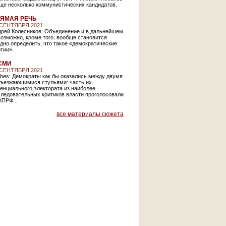
ще несколько коммунистических кандидатов.
ЯМАЯ РЕЧЬ
 СЕНТЯБРЯ 2021
дрей Колесников: Объединение и в дальнейшем
озможно, кроме того, вообще становится
дно определить, что такое «демократические
тии».
СМИ
 СЕНТЯБРЯ 2021
bеs: Демократы как бы оказались между двумя
зъезжающимися стульями: часть их
енциального электората из наиболее
следовательных критиков власти проголосовали
КПРФ...
все материалы сюжета