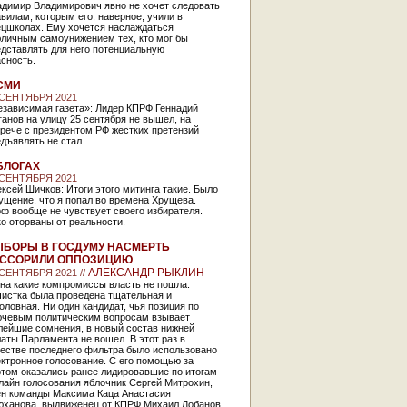
адимир Владимирович явно не хочет следовать
вилам, которым его, наверное, учили в
ецшколах. Ему хочется наслаждаться
бличным самоунижением тех, кто мог бы
дставлять для него потенциальную
асность.
СМИ
 СЕНТЯБРЯ 2021
езависимая газета»: Лидер КПРФ Геннадий
анов на улицу 25 сентября не вышел, на
рече с президентом РФ жестких претензий
дъявлять не стал.
БЛОГАХ
 СЕНТЯБРЯ 2021
ксей Шичков: Итоги этого митинга такие. Было
ущение, что я попал во времена Хрущева.
ф вообще не чувствует своего избирателя.
о оторваны от реальности.
БОРЫ В ГОСДУМУ НАСМЕРТЬ
АССОРИЛИ ОППОЗИЦИЮ
АЛЕКСАНДР РЫКЛИН
 СЕНТЯБРЯ 2021 //
на какие компромиссы власть не пошла.
чистка была проведена тщательная и
оловная. Ни один кандидат, чья позиция по
ючевым политическим вопросам взывает
лейшие сомнения, в новый состав нижней
аты Парламента не вошел. В этот раз в
честве последнего фильтра было использовано
ктронное голосование. С его помощью за
ртом оказались ранее лидировавшие по итогам
лайн голосования яблочник Сергей Митрохин,
ен команды Максима Каца Анастасия
юханова, выдвиженец от КПРФ Михаил Лобанов