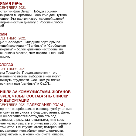
ЯМАЯ РЕЧЬ
 СЕНТЯБРЯ 2021
стантин фон Эггерт: Победа социал-
ократов в Германии – событие для Путина
ошее. Эта партия известна своей давней
иверженностью диалогу с Россией любой
ной.
СМИ
 СЕНТЯБРЯ 2021
ио "Свобода": ...младшие партнёры по
дущей коалиции – "Зелёные" и "Свободные
ократы" – более критично настроены по
ношению к Москве, чем партии нынешней
алиции.
БЛОГАХ
 СЕНТЯБРЯ 2021
им Трухачёв: Представляется, что с
манией по итогам выборов в ней могут
никнуть трудности. Слишком уж плохо
осятся к нам "зелёные" и СвДП...
ИШЛИ ЗА КОММУНИСТАМИ. ЗЮГАНОВ
ЗРЕЛ, ЧТОБЫ СОСТАВЛЯТЬ СПИСКИ
Я ДЕПОРТАЦИИ
АЛЕКСАНДР ГОЛЬЦ
 СЕНТЯБРЯ 2021 //
орят, что вербовщиков из спецслужб учат ни в
м случае не унижать будущего агента. Даже,
и он соглашается сотрудничать под
лением, в результате шантажа, ни в коем
чае нельзя лишать его чувства собственного
тоинства. Опыт учит: агент, потерявший
моуважение, нестабилен психологически,
редсказуем и, в конечном счете, опасен.