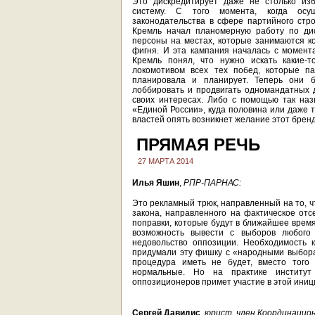
Это дискредитирует даже не столько изб
систему. С того момента, когда осу
законодательства в сфере партийного стр
Кремль начал планомерную работу по дис
персоны на местах, которые занимаются ко
фигня. И эта кампания началась с момент
Кремль понял, что нужно искать какие-
локомотивом всех тех побед, которые па
планировала и планирует. Теперь они б
лоббировать и продвигать одномандатных д
своих интересах. Либо с помощью так на
«Единой России», куда половина или даже т
властей опять возникнет желание этот бренд 
ПРЯМАЯ РЕЧЬ
27 МАРТА 2014
Илья Яшин
,
РПР-ПАРНАС:
Это рекламный трюк, направленный на то, ч
закона, направленного на фактическое от
поправки, которые будут в ближайшее время
возможность вывести с выборов любого н
недовольство оппозиции. Необходимость к
придумали эту фишку с «народными выбора
процедура иметь не будет, вместо того
нормальные. Но на практике институт
оппозиционеров примет участие в этой иници
Сергей Давидис
,
юрист, член Координацион