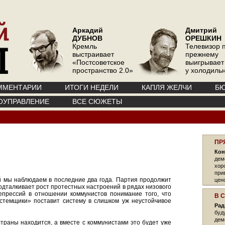
Аркадий
Дмитрий
ДУБНОВ
ОРЕШКИН
Кремль
Телевизор 
выстраивает
прежнему
«Постсоветское
выигрывает
пространство 2.0»
у холодиль
ММЕНТАРИИ
ИТОГИ НЕДЕЛИ
КАПЛЯ ЖЕЛЧИ
БЮ
ОУПРАВЛЕНИЕ
ВСЕ СЮЖЕТЫ
ПР
Кон
дем
хор
при
й мы наблюдаем в последние два года. Партия продолжит
цен
одталкивает рост протестных настроений в рядах низового
репрессий в отношении коммунистов понимание того, что
В 
стемщики» поставит систему в слишком уж неустойчивое
Рад
буд
дем
траны находится, а вместе с коммунистами это будет уже