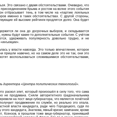
зя. Это связано с двумя обстоятельствами. Очевидно, что
 присоединением Крыма и ростом на волне этого события
 он отбрасывает тень, в том числе на «партию лояльных
ров именно в таких обстоятельствах. С другой стороны,
ствующие ей высокие рейтинги продлятся долго. Она будет
одержится ли она до досрочных выборов, и складывается
а, нужны будут какие-то дополнительные события. С учётом
ается, удерживать популярность довольно трудно, и не
 «инъекции».
лась у власти навсегда. Это только впечатление, которое
они пришли навечно, но на самом деле это не так, они это
хотят воспользоваться сложившимися обстоятельствами,
ь директора «Центра политических технологий».
о раскол элит, который произошёл в силу того, что сама
но не продумана. Сняли авторитетного градоначальника
перевели на пост вице-губернатора, что является почётной
получает продвижение по службе, но реально это опала.
стной власти кандидата, ради чего Городецкого, судя по
у этого кандидата, Знаткова, явный кризис кампании, кроме
ит, Ксензов, в прошлом тоже вице-губернатор, принявший