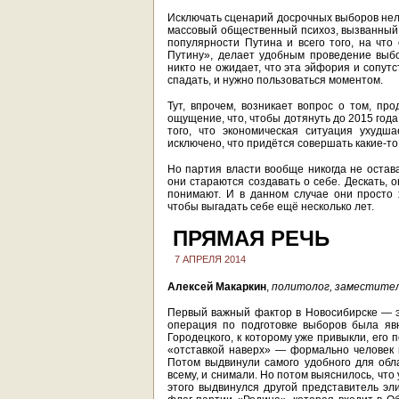
Исключать сценарий досрочных выборов нель
массовый общественный психоз, вызванный
популярности Путина и всего того, на что
Путину», делает удобным проведение выбо
никто не ожидает, что эта эйфория и сопут
спадать, и нужно пользоваться моментом.
Тут, впрочем, возникает вопрос о том, пр
ощущение, что, чтобы дотянуть до 2015 год
того, что экономическая ситуация ухудш
исключено, что придётся совершать какие-то
Но партия власти вообще никогда не остава
они стараются создавать о себе. Дескать, 
понимают. И в данном случае они просто 
чтобы выгадать себе ещё несколько лет.
ПРЯМАЯ РЕЧЬ
7 АПРЕЛЯ 2014
Алексей Макаркин
,
политолог, заместител
Первый важный фактор в Новосибирске — эт
операция по подготовке выборов была яв
Городецкого, к которому уже привыкли, его 
«отставкой наверх» — формально человек 
Потом выдвинули самого удобного для обла
всему, и снимали. Но потом выяснилось, что 
этого выдвинулся другой представитель эл