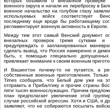
которых объявили о внезапной проверке 
военного округа и начали их переброску в Бе
военное начальство на голубом глазу заявлял
используемых войск соответствует Венс
последнему еще вроде бы работающему сог
регламентирует военную активность в Европе.
Между тем этот самый Венский документ ог
внезапных проверок тремя сутками и 
предупреждать о запланированных маневра
сделать вывод, что Россия намеренно и демо
быть, с помощью специально допущенных 
привлекает внимание к своим военным пригото
И Вашингтон почему-то не пугается, а реа
собственные военные приготовления. Только
Times сообщила, что Белый дом уже на э
отправить в Прибалтику и прочие страны Во
пяти тысяч военнослужащих. Причем предло
план предполагает увеличение этой группи
случае российской агрессии. Хотя и США, и д
заявляют, что не собираются посылать войска