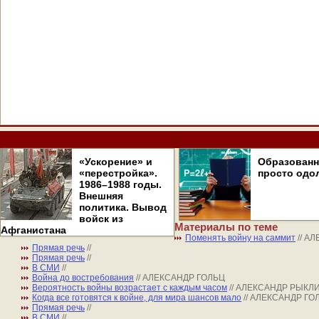
«Ускорение» и
Образован
«перестройка».
просто одо
1986–1988 годы.
Внешняя
политика. Вывод
войск из
Материалы по теме
Афганистана
Поменять войну на саммит
// А
Прямая речь
//
Прямая речь
//
В СМИ
//
Война до востребования
// АЛЕКСАНДР ГОЛЬЦ
Вероятность войны возрастает с каждым часом
// АЛЕКСАНДР РЫКЛ
Когда все готовятся к войне, для мира шансов мало
// АЛЕКСАНДР ГО
Прямая речь
//
В СМИ
//