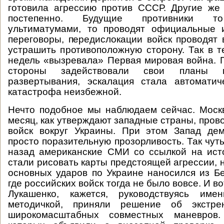
готовила агрессию против СССР. Другие же
постепенно. Будущие противники то
ультиматумами, то проводят официальные
переговоры, передислокации войск проводят 
устрашить противоположную сторону. Так в т
недель «вызревала» Первая мировая война. П
стороны задействовали свои планы мо
развертывания, эскалация стала автоматич
катастрофа неизбежной.
Нечто подобное мы наблюдаем сейчас. Моск
месяц, как утверждают западные страны, пров
войск вокруг Украины. При этом Запад дем
просто поразительную прозорливость. Так чут
назад американские СМИ со ссылкой на ист
стали рисовать карты предстоящей агрессии, 
основных ударов по Украине наносился из Бе
где российских войск тогда не было вовсе. И во
Лукашенко, кажется, руководствуясь име
методичкой, приняли решение об экстре
широкомасштабных совместных маневров