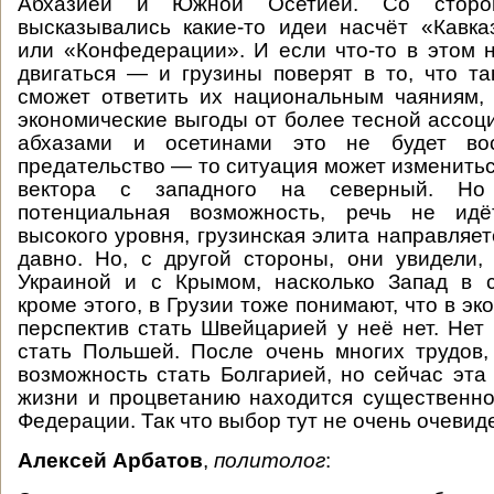
Абхазией и Южной Осетией. Со стор
высказывались какие-то идеи насчёт «Кавк
или «Конфедерации». И если что-то в этом 
двигаться — и грузины поверят в то, что т
сможет ответить их национальным чаяниям,
экономические выгоды от более тесной ассоци
абхазами и осетинами это не будет вос
предательство — то ситуация может изменитьс
вектора с западного на северный. Н
потенциальная возможность, речь не идё
высокого уровня, грузинская элита направляе
давно. Но, с другой стороны, они увидели,
Украиной и с Крымом, насколько Запад в с
кроме этого, в Грузии тоже понимают, что в э
перспектив стать Швейцарией у неё нет. Нет
стать Польшей. После очень многих трудов,
возможность стать Болгарией, но сейчас эта
жизни и процветанию находится существенн
Федерации. Так что выбор тут не очень очевид
Алексей Арбатов
,
политолог
: