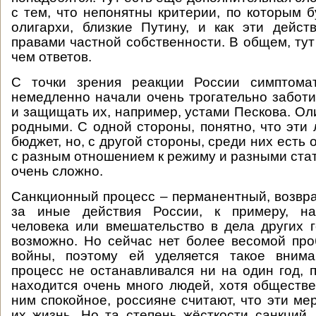
с тем, что непонятны критерии, по которым б
олигархи, близкие Путину, и как эти дейст
правами частной собственности. В общем, тут
чем ответов.
С точки зрения реакции России симптома
немедленно начали очень трогательно заботи
и защищать их, например, устами Пескова. Ол
родными. С одной стороны, понятно, что эти 
бюджет, но, с другой стороны, среди них есть
с разным отношением к режиму и разными стат
очень сложно.
Санкционный процесс – перманентный, возвр
за иные действия России, к примеру, н
человека или вмешательство в дела других г
возможно. Но сейчас нет более весомой про
войны, поэтому ей уделяется такое вним
процесс не останавливался ни на один год, 
находится очень много людей, хотя обществ
ним спокойное, россияне считают, что эти ме
их жизнь. Но та степень жёсткости санкций, 