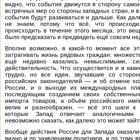
видно, что события движутся в сторону само
встречных мер со стороны западных стран, и 
события будут развиваться и дальше. Как дал
не знаем, потому что всё, что происход
происходить в течение этого месяца, это вещ
было предсказать и предвидеть ещё совсем не
Вполне возможно, в какой-то момент все э
затрагивать жизнь рядовых граждан: множест
ещё недавно казались немыслимыми, с
действительность. Что осуществится и в каки
трудно, но все идеи, звучавшие со сторон
российских законодателей — и об отмене х
России, и о выходе из международных пл
последующим созданием своих собственных
импорта товаров, а объём российского имп
велик и разнообразен, — всё это шаги к 
которые Запад отвечает аналогичными
невозможно сказать, как далеко это может зайт
Вообще действия России для Запада оказали
видно и по заявлениям политиков, и по тому 