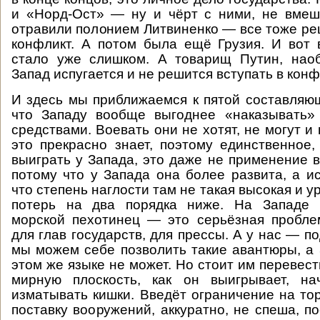
и «Норд-Ост» — ну и чёрт с ними, не вмеш
отравили полонием Литвиненко — все тоже ре
конфликт. А потом была ещё Грузия. И вот 
стало уже слишком. А товарищ Путин, наоб
Запад испугается и не решится вступать в конф
И здесь мы приближаемся к пятой составляю
что Западу вообще выгоднее «наказывать
средствами. Воевать они не хотят, не могут и 
это прекрасно знает, поэтому единственное
выиграть у Запада, это даже не применение 
потому что у Запада она более развита, а ис
что степень наглости там не такая высокая и 
потерь на два порядка ниже. На Западе 
морской пехотинец — это серьёзная пробле
для глав государств, для прессы. А у нас — 
мы можем себе позволить такие авантюры, а 
этом же языке не может. Но стоит им перевес
мирную плоскость, как он выигрывает, на
изматывать кишки. Введёт ограничение на то
поставку вооружений, аккуратно, не спеша, п