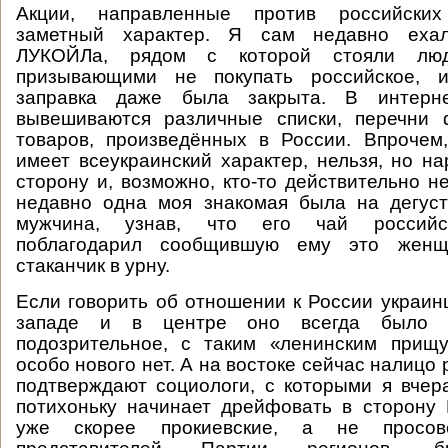
Акции, направленные против российских
заметный характер. Я сам недавно еха
ЛУКОЙЛа, рядом с которой стояли люд
призывающими не покупать российское, и
заправка даже была закрыта. В интерне
вывешиваются различные списки, перечни
товаров, произведённых в России. Впрочем,
имеет всеукраинский характер, нельзя, но на
сторону и, возможно, кто-то действительно н
недавно одна моя знакомая была на дегуст
мужчина, узнав, что его чай российс
поблагодарил сообщившую ему это жен
стаканчик в урну.
Если говорить об отношении к России украинц
западе и в центре оно всегда было д
подозрительное, с таким «ленинским прищу
особо нового нет. А на востоке сейчас налицо 
подтверждают социологи, с которыми я вчер
потихоньку начинает дрейфовать в сторону
уже скорее прокиевские, а не просов