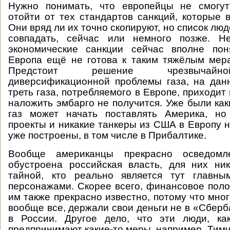
Нужно понимать, что европейцы не смогу
отойти от тех стандартов санкций, которые 
Они вряд ли их точно скопируют, но список лю
совпадать, сейчас или немного позже. Н
экономические санкции сейчас вполне пон
Европа ещё не готова к таким тяжёлым мер
Предстоит решение чрезвычайн
диверсификационной проблемы газа, на дан
треть газа, потребляемого в Европе, приходит 
наложить эмбарго не получится. Уже были как
газ может начать поставлять Америка, но
проекты и никакие танкеры из США в Европу н
уже построены, в том числе в Прибалтике.
Вообще американцы прекрасно осведом
обустроена российская власть, для них ни
тайной, кто реально является тут главны
персонажами. Скорее всего, финансовое пол
им также прекрасно известно, потому что мног
вообще все, держали свои деньги не в «Сберб
в России. Другое дело, что эти люди, к
предпринимают какие-то меры, например, Тимч