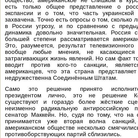
общество, американское не слишком в курс
есть только общее представление о росс
экспансии и о том, что часть украинской
захвачена. Точно есть опросы о том, сколько 
в России угрозу, и по сравнению с пред
динамика довольно значительная. Россия с
большей степени рассматривается американ
Это, разумеется, результат телевизионного
вообще любые мнения, не касающиеся 
затрагивающих жизнь явлений. Но сам факт то
вводит против кого-то санкции, являет
американцев, что эта страна представляет
недружественна Соединённым Штатам.
Само это решение принято исполните
президентом лично, это не решение Ко
существуют и гораздо более жёсткие сце
неизменно радикальную антироссийскую п
сенатор Маккейн. Но, судя по тому, что на
принимается уже вторая волна санкций,
американском обществе несколько смягчилис
противоборствующих партий сблизились.