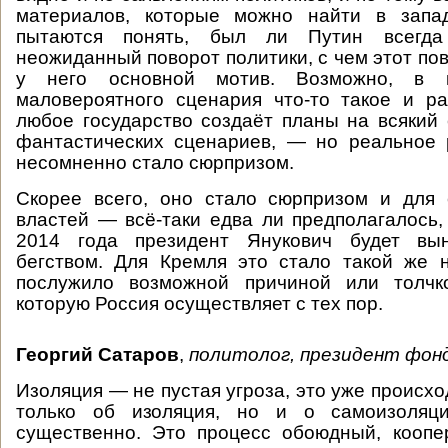
материалов, которые можно найти в запа
пытаются понять, был ли Путин всегд
неожиданный поворот политики, с чем этот пов
у него основной мотив. Возможно, в к
маловероятного сценария что-то такое и р
любое государство создаёт планы на всякий
фантастических сценариев, — но реальное 
несомненно стало сюрпризом.
Скорее всего, оно стало сюрпризом и для 
властей — всё-таки едва ли предполагалось,
2014 года президент Янукович будет вын
бегством. Для Кремля это стало такой же 
послужило возможной причиной или толчк
которую Россия осуществляет с тех пор.
Георгий Сатаров
,
политолог, президент фон
Изоляция — не пустая угроза, это уже происход
только об изоляция, но и о самоизоляци
существенно. Это процесс обоюдный, коопе