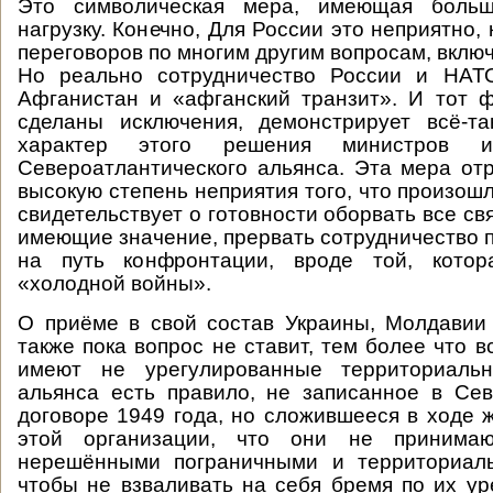
Это символическая мера, имеющая больш
нагрузку. Конечно, Для России это неприятно,
переговоров по многим другим вопросам, вклю
Но реально сотрудничество России и НА
Афганистан и «афганский транзит». И тот ф
сделаны исключения, демонстрирует всё-та
характер этого решения министров и
Североатлантического альянса. Эта мера от
высокую степень неприятия того, что произош
свидетельствует о готовности оборвать все св
имеющие значение, прервать сотрудничество п
на путь конфронтации, вроде той, кото
«холодной войны».
О приёме в свой состав Украины, Молдавии
также пока вопрос не ставит, тем более что в
имеют не урегулированные территориаль
альянса есть правило, не записанное в Се
договоре 1949 года, но сложившееся в ходе 
этой организации, что они не принимаю
нерешёнными пограничными и территориал
чтобы не взваливать на себя бремя по их ур