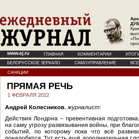
Арк
ДУ
Кре
выс
«По
про
www.ej.ru
ГЛАВНАЯ
КОММЕНТАРИИ
ИТОГ
БЕЛОРУССКОЕ ЗЕРКАЛО
САМОУПРАВЛЕНИЕ
ВС
САНКЦИИ
ПРЯМАЯ РЕЧЬ
1 ФЕВРАЛЯ 2022
Андрей Колесников
,
журналист
:
Действия Лондона – превентивная подготовка,
на саму угрозу развязывания войны, при благ
событий, по которому пока что всё развив
понадобятся. Тут есть ещё дополнительная сл