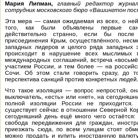
Мария Липман,
главный редактор журн
сотрудник московского бюро «Вашингтон пос
Эта мера — самая ожидаемая из всех, о не
того, как были объявлены первые са
действительно странно, если бы посл
присоединения Крым, осуществлённого, несм
западных лидеров и целого ряда западных э
происходит в нарушение всех мыслимых 
международных соглашений, встреча «восьм
участием России, и тем более — на российс
Сочи. Об этом стали говорить сразу, до т
перспектива санкций против конкретных людей
Что такое изоляция — вопрос непростой, он
выключатель, «есть» или «нет», на сегодняшн
полной изоляции России не приходится. 
существует сейчас в отношении Северной Кор
сегодняшний день ещё много чего остаётся:
свобода передвижения для граждан, иностр
приезжать сюда, по всем улицам стоят обм
можно продать и купить иностранную валюту