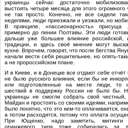
украинцы сейчас достаточно мобилизов
выстоять четыре месяца для этого огромного
не так просто. Конечно, не все сидели та
неделями, люди приезжали и уезжали, но моби
В принципе, «пассионарность» присуща
примерно до линии Полтавы. Эти люди готовы
дальше уже большее влияние российской, 
традиции, и здесь своё мнение могут выск
кухне. Впрочем, говорят, что после бегства Яну
начали вести себя решительнее, но опять-так
а не пророссийском плане.
И в Киеве, и в Донецке все отдают себе отчёт 
не было русского влияния, если бы не инкор
или подготовленные на месте люди, то н
шествий в поддержку России не было бы. Н
украинцы не смогли собрать свой честный,
Майдан и простоять со своими идеями, наприм
было понятно, что это кем-то оплачивается, они
а потом расходятся, потому что оплата осуще
При Ющенко, надо заметить, митинги «
оранжевого типа тоже собирались за 