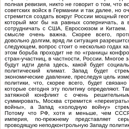
полная ревизия, никто не говорит о том, что в
советских войск в Германии и так далее, но о
стремится создать вокруг России мощный геоп
который мог бы на равных соперничать, а 
сотрудничать с США, Евросоюзом и Китаем.
смысле очень важна. Скорее всего, прот
довольно долгим, вряд ли ситуация разрешится
следующем, вопрос стоит о несколько годах к
этом борьба проходит не по «границы конфро
стран-участниц, в частности, России. Многое за
будут идти дела здесь, какой будет социаль
политический климат. Запад будет стрем
экономические давление, преследуя цель изм
политики, что, скорее всего, будет связан
которые сегодня эту политику определяют. Та
затяжной конфликт с очень решительны
суммировать, Москва стремится «переиграть
войны», а Запад «холодную войну» стрем
Потому что РФ, хотя и меньше, чем СССР
империя, по-прежнему представляет серь
проводящую неподконтрольную Западу политик