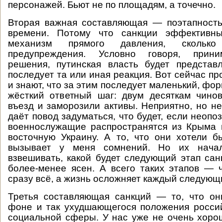
персонажей. Бьют не по площадям, а точечно.
Вторая важная составляющая — поэтапность
времени. Потому что санкции эффективны
механизм прямого давления, скольк
предупреждения. Условно говоря, прин
решения, путинская власть будет представ
последует та или иная реакция. Вот сейчас п
и знают, что за этим последует маленький, фо
жёсткий ответный шаг: двум десяткам чино
въезд и заморозили активы. Неприятно, но не
даёт повод задуматься, что будет, если неоп
военнослужащие распространятся из Крыма 
восточную Украину. А то, что они хотели б
вызывает у меня сомнений. Но их начал
взвешивать, какой будет следующий этап сан
более-менее ясен. А всего таких этапов — 
сразу всё, а жизнь осложняет каждый следующ
Третья составляющая санкций — то, что он
фоне и так ухудшающегося положения росси
социальной сферы. У нас уже не очень хор