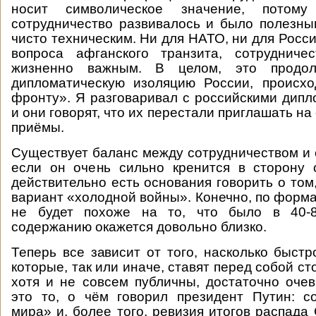
носит символическое значение, потом
сотрудничество развивалось и было полезны
чисто техническим. Ни для НАТО, ни для Росс
вопроса афганского транзита, сотрудниче
жизненно важным. В целом, это продо
дипломатическую изоляцию России, происх
фронту». Я разговаривал с российскими дипл
и они говорят, что их перестали приглашать н
приёмы.
Существует баланс между сотрудничеством и 
если он очень сильно кренится в сторону 
действительно есть основания говорить о том,
вариант «холодной войны». Конечно, по форма
не будет похоже на то, что было в 40-8
содержанию окажется довольно близко.
Теперь все зависит от того, насколько быстр
которые, так или иначе, ставят перед собой ст
хотя и не совсем публичны, достаточно оче
это то, о чём говорил президент Путин: с
мира» и, более того, ревизия итогов распада