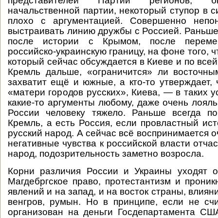
представителей Партии регионов, б
начальственной партии, некоторый ступор в си
плохо с аргументацией. Совершенно непон
выстраивать линию дружбы с Россией. Раньше 
после истории с Крымом, после перем
российско-украинскую границу, на фоне того, ч
который сейчас обсуждается в Киеве и по всей
Кремль дальше, «ограничится» ли восточны
захватит ещё и южные, а кто-то утверждает, 
«матери городов русских», Киева, — в таких 
какие-то аргументы любому, даже очень лоял
России человеку тяжело. Раньше всегда по
Кремль, а есть Россия, если провластный ист
русский народ. А сейчас всё воспринимается 
негативные чувства к российской власти отча
народ, подозрительность заметно возросла.
Корни различия России и Украины уходят о
Магдебргское право, протестантизм и проник
явлений и на запад, и на восток страны, влияни
венгров, румын. Но в принципе, если не сч
организован на деньги Госдепартамента США