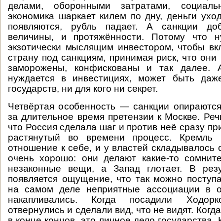
делами, оборонными затратами, социаль
экономика шаркает килем по дну, деньги уход
появляются, рубль падает. А санкции до
величины, и протяжённости. Потому что 
экзотически мыслящим инвестором, чтобы вк
страну под санкциям, принимая риск, что они
заморожены, конфискованы и так далее. 
нуждается в инвестициях, может быть даж
государств, ни для кого ни секрет.
Четвёртая особенность — санкции опираютс
за длительное время претензии к Москве. Реч
что Россия сделала шаг и против неё сразу п
растянутый во времени процесс. Кремль 
отношение к себе, и у властей складывалось 
очень хорошо: они делают какие-то сомнит
незаконные вещи, а Запад глотает. В рез
появляется ощущение, что так можно поступа
на самом деле неприятные ассоциации в 
накапливались. Когда посадили Ходор
отвернулись и сделали вид, что не видят. Когд
в конце концов, это личное дело государства.