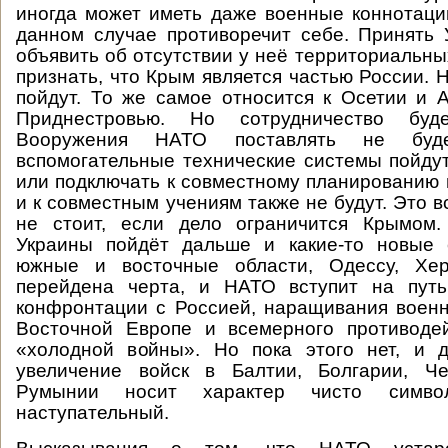
иногда может иметь даже военные коннотаци
данном случае противоречит себе. Принять
объявить об отсутствии у неё территориальны
признать, что Крым является частью России. 
пойдут. То же самое относится к Осетии и А
Приднестровью. Но сотрудничество буде
Вооружения НАТО поставлять не буде
вспомогательные технические системы пойду
или подключать к совместному планированию
и к совместным учениям также не будут. Это в
не стоит, если дело ограничится Крымом
Украины пойдёт дальше и какие-то новые 
южные и восточные области, Одессу, Хер
перейдена черта, и НАТО вступит на пут
конфронтации с Россией, наращивания военн
Восточной Европе и всемерного противоде
«холодной войны». Но пока этого нет, и 
увеличение войск в Балтии, Болгарии, Ч
Румынии носит характер чисто симво
наступательный.