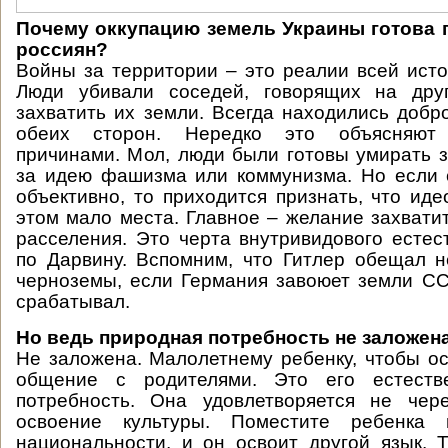
Почему оккупацию земель Украины готова 
россиян?
Войны за территории – это реалии всей исто
Люди убивали соседей, говорящих на дру
захватить их земли. Всегда находились добр
обеих сторон. Нередко это объясняют 
причинами. Мол, люди были готовы умирать з
за идею фашизма или коммунизма. Но если 
объективно, то приходится признать, что иде
этом мало места. Главное – желание захвати
расселения. Это черта внутривидового естес
по Дарвину. Вспомним, что Гитлер обещал 
черноземы, если Германия завоюет земли СС
срабатывал.
Но ведь природная потребность не заложена
Не заложена. Малолетнему ребенку, чтобы ос
общение с родителями. Это его естестве
потребность. Она удовлетворяется не чер
освоение культуры. Поместите ребенка
национальности, и он освоит другой язык. 