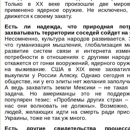
Только в ХХ веке произошли две миро
применено ядерное оружие. Не исключено, 
движется к своему закату.
Есть ли надежда, что природная пот
захватывать территории соседей сойдет на 
Несомненно, культура народов развивается. 
что гуманизация мышления, глобализация м
развитие систем связи и интернета изме
потребности в отношениях с другими народ
откажется от гонки вооружений, ядерного ору
на выживание. США в XIX веке захватили
выкупили у России Аляску. Однако сегодня 
обществе, ни у его элиты нет желания заполуч
А ведь захватить земли Мексики – не така
задача. Но американцы это не поддержи
популярен тезис: «Проблемы других стран –
нас они волновать не должны». Возможно,
людей, желающих идти на смерть ради прис
Украины, тоже не так уж много.
Есть другие свидетельства процесс