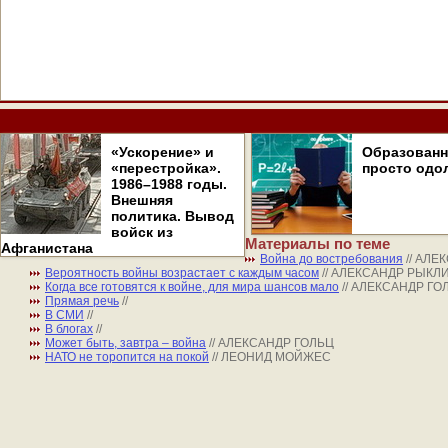
«Ускорение» и
Образован
«перестройка».
просто одо
1986–1988 годы.
Внешняя
политика. Вывод
войск из
Материалы по теме
Афганистана
Война до востребования
// АЛЕ
Вероятность войны возрастает с каждым часом
// АЛЕКСАНДР РЫКЛ
Когда все готовятся к войне, для мира шансов мало
// АЛЕКСАНДР ГО
Прямая речь
//
В СМИ
//
В блогах
//
Может быть, завтра – война
// АЛЕКСАНДР ГОЛЬЦ
НАТО не торопится на покой
// ЛЕОНИД МОЙЖЕС