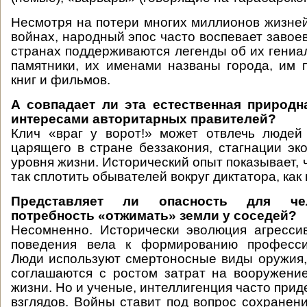
Несмотря на потери многих миллионов жизней
войнах, народный эпос часто воспевает завое
странах поддерживаются легенды об их гениал
памятники, их именами названы города, им
книг и фильмов.
А совпадает ли эта естественная природн
интересами авторитарных правителей?
Клич «враг у ворот!» может отвлечь людей
царящего в стране беззакония, стагнации эк
уровня жизни. Исторический опыт показывает, 
так сплотить обывателей вокруг диктатора, как
Представляет ли опасность для чел
потребность «отжимать» земли у соседей?
Несомненно. Исторически эволюция агресси
поведения вела к формированию професси
Люди используют смертоносные виды оружия,
соглашаются с ростом затрат на вооружени
жизни. Но и ученые, интеллигенция часто при
взглядов. Войны ставит под вопрос сохранени