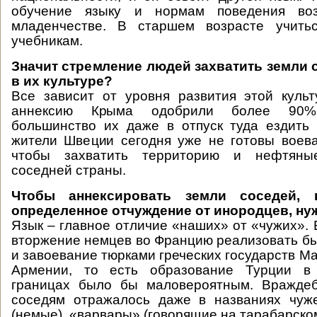
обучение языку и нормам поведения во
младенчестве. В старшем возрасте учить
учебникам.
Значит стремление людей захватить земли 
в их культуре?
Все зависит от уровня развития этой куль
аннексию Крыма одобрили более 90%
большинство их даже в отпуск туда ездить
жители Швеции сегодня уже не готовы воев
чтобы захватить территорию и нефтяны
соседней страны.
Чтобы аннексировать земли соседей, 
определенное отчуждение от инородцев, ну
Язык – главное отличие «наших» от «чужих». 
вторжение немцев во Францию реализовать бы
и завоевание тюрками греческих государств М
Армении, то есть образование Турции в
границах было бы маловероятным. Вражде
соседям отражалось даже в названиях чуж
(немые), «варвары» (говорящие на тарабарско