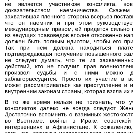
не является участником конфликта, во
доказательством наемничества. Скаже
захватившая пленного сторона всерьез постав
что он наемник и при этом руководствуе
международным правом, ей придется сильно 
из ведущих правоведов вполне откровенно нап
должен быть полным идиотом, чтобы его пр
Так при нем должна находиться плате
подтверждающая получение повышенного жал
не следует думать, что те из захваченн
действий, кто не получил прав военноплен
произвол судьбы и с ними можно де
заблагорассудится. Просто их участие в в
может рассматриваться как преступление и и
внутренним законам страны, которая взяла их в
В то же время нельзя не признать, что у
конфликтов далеко не всегда следуют Жене
Достаточно вспомнить о взаимных жестокост
во Вьетнаме, войны в Ираке, советской
интервенциях в Афганистане. К сожалению,