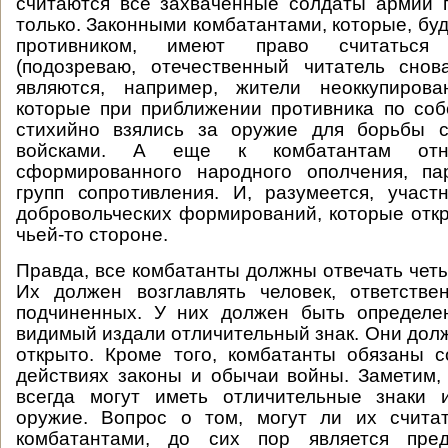
считаются все захваченные солдаты армии 
только. Законными комбатантами, которые, бу
противником, имеют право считаться 
(подозреваю, отечественный читатель снов
являются, например, жители неоккупирова
которые при приближении противника по соб
стихийно взялись за оружие для борьбы 
войсками. А еще к комбатантам отно
сформированного народного ополчения, п
групп сопротивления. И, разумеется, участ
добровольческих формирований, которые отк
чьей-то стороне.
Правда, все комбатанты должны отвечать чет
Их должен возглавлять человек, ответстве
подчиненных. У них должен быть определе
видимый издали отличительный знак. Они дол
открыто. Кроме того, комбатанты обязаны 
действиях законы и обычаи войны. Заметим,
всегда могут иметь отличительные знаки 
оружие. Вопрос о том, могут ли их счита
комбатантами, до сих пор является пред