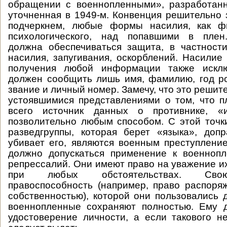
обращении с военнопленными», разработанн
уточненная в 1949-м. Конвенция решительно
подчеркнем, любые формы насилия, как фи
психологического, над попавшими в плен
должна обеспечиваться защита, в частности
насилия, запугивания, оскорблений. Насилие
получения любой информации также исклю
должен сообщить лишь имя, фамилию, год р
звание и личный номер. Замечу, что это решит
устоявшимися представлениями о том, что 
всего источник данных о противнике, «и
позволительно любым способом. С этой точк
разведгруппы, которая берет «языка», доп
убивает его, являются военным преступление
должно допускаться применение к военнопл
репрессалий. Они имеют право на уважение их
при любых обстоятельствах. Сво
правоспособность (например, право распоря
собственностью), которой они пользовались д
военнопленные сохраняют полностью. Ему 
удостоверение личности, а если такового не