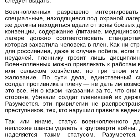
следует выдать.
Военнопленных разрешено интернирова
специальные, находящиеся под охраной лагер
же должны находиться вдали от зоны боевых д
конвенции, содержание (питание, медицинско
лагере должно соответствовать стандарт
которая захватила человека в плен. Как ни ст
для россиянина, даже в случае побега, если 
неудачей, пленнику грозит лишь дисциплин
Военнопленных можно привлекать к работам
или сельском хозяйстве, но при этом им
жалование. По сути дела, единственный 
солдат противника в плену — не дать им возм
это все. Ни о каком наказании за то, что они
стороне, убивали солдат пленившей их держа
Разумеется, эти привилегии не распростра
преступников, тех, кто нарушил правила веден
Так или иначе, статус военнопленного дае
неплохие шансы уцелеть в круговерти войны. 
наделяется таким статусом. Разумеется,