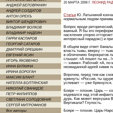
20 МАРТА 2008 Г.
ЛЕОНИД РА
АНДЖЕЙ БЕЛОВРАНИН
АНДРЕЙ СОЛДАТОВ
Статья
Ю. Латыниной кончае
АНТОН ОРЕХЪ
нормальным людям принима
ВИКТОР ШЕНДЕРОВИЧ
Вопрос вроде риторический,
ВЛАДИМИР ВОЛКОВ
важный. Я бы его переформ
ВЛАДИМИР НАДЕИН
населения упорно отторгае
ГАРРИ КАСПАРОВ
интересный парадокс) и пр
ГЕОРГИЙ САТАРОВ
В общем виде ответ баналь
ДМИТРИЙ ОРЕШКИН
власть тьмы, вверху — тьма
в обличениях бюрократов ли
ЕВГЕНИЙ ЯСИН
слышат: «А пошел ты на…!»
ИГОРЬ ЯКОВЕНКО
— химик». Рабочий: «А, по
ИННА БУЛКИНА
неожиданной идеей химик па
ИРИНА БОРОГАН
Впрочем, перед тем как сно
МАКСИМ БЛАНТ
крикнуть: «Россия, ты одур
НАТЕЛЛА БОЛТЯНСКАЯ
успевает — уже брякнулся.
НИКОЛАЙ СВАНИДЗЕ
Бояре — плохие. Царь — хо
ПЕТР ФИЛИППОВ
издевался над этой инфант
дурь. Как может верхушка 
СВЕТЛАНА СОЛОДОВНИК
Вертикали? Глупость.
СЕРГЕЙ МИТРОФАНОВ
Все авторы
Бояре — плохие. Царь-Наро