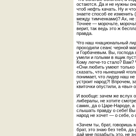
остаются. Да и не нужны он
чтоб нефть качать. Ну и чт
знаете способ ее изменить 
между тимченками)? Ах, не 
Точнее — морочьте, морочьт
верит, так ведь это ж беспл
правда.
Что наш «национальный лид
проходили сеанс черной ма
и Горбачевым. Вы, господа 
умели и голыми в ящик пуст
Кому легче-то стало? Вам?
«Они любить умеют только 
сказать, что нынешний «гол
понимает, что лидер наш не
устроит народ?! Впрочем, з
квиточки опустили, а «вы» 
И вообще: зачем же вслух о
либералы, не хотите смотрет
самих, да о Царе-Народе, а 
слышать правду о себе! Вы 
народ не хочет — о себе, о
«Зачем ты, брат, говоришь м
брат, это знаю без тебя, да 
дай мне позабыть это, не зн