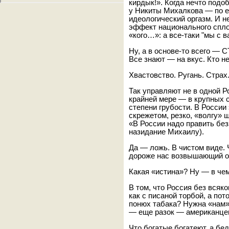
кирдык!». Когда нечто подо
у Никиты Михалкова — по е
идеологический оргазм. И не
эффект национального спло
«кого…»: а все-таки "мы с в
Ну, а в основе-то всего — 
Все знают — на вкус. Кто н
Хвастовство. Ругань. Страх
Так управляют не в одной Р
крайней мере — в крупных 
степени грубости. В России
скрежетом, резко, «волгу» ш
«В России надо править бе
назидание Михаилу).
Да — ложь. В чистом виде. 
дороже нас возвышающий о
Какая «истина»? Ну — в че
В том, что Россия без всяк
как с писаной торбой, а пот
понюх табака? Нужна «нам»
— еще разок — американце
Что богатые богатеют, а бе