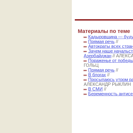
Материалы по теме
Кадыровщина — буд
Прямая речь
//
Автократы всех стран
Зачем наше начальст
Азербайджан
// АЛЕК
Пораженье от победы
ГОЛЬЦ
Прямая речь
//
В блогах
//
Просыпаюсь утром ра
АЛЕКСАНДР РЫКЛИН
В СМИ
//
Беременность антис