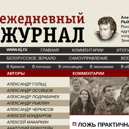
Але
РЫ
Рос
иду
поп
Зач
www.ej.ru
ГЛАВНАЯ
КОММЕНТАРИИ
ИТОГ
БЕЛОРУССКОЕ ЗЕРКАЛО
САМОУПРАВЛЕНИЕ
ВС
В Кремле
В погонах
В оппозиции
В экономике
В о
АВТОРЫ
КОММЕНТАРИИ
АЛЕКСАНДР ГОЛЬЦ
АЛЕКСАНДР ОСОВЦОВ
АЛЕКСАНДР ПОДРАБИНЕК
АЛЕКСАНДР РЫКЛИН
АЛЕКСАНДР ЧЕРКАСОВ
АЛЕКСЕЙ КОНДАУРОВ
АЛЕКСЕЙ МАКАРКИН
ЛОЖЬ ПРАКТИЧН
АНАТОЛИЙ БЕРШТЕЙН