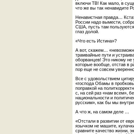
включи ТВ! Как мало, в сущ
что же вы так ненавидите Р
Ненавистная правда… Кстати
России надо вымести, собр
США, пусть там пользуются
глаз долой.
«Что есть Истина»?
А вот, скажем… «невозможно
трамвайные пути и устраива
оборванцев! Это никому не 
которые вообще, отстав в ра
пор еще не совсем уверенн
Все с удовольствием цитир
«господа Обамы в пробков
поправкой на политкорректн
с, на сей раз «нам всем», б
национальности и политичес
русским», как бы мы внутри
А что ж, на самом деле …
«Отстали в развитии от евр
язычком не машите, кулачки
сравните качество жизни, э