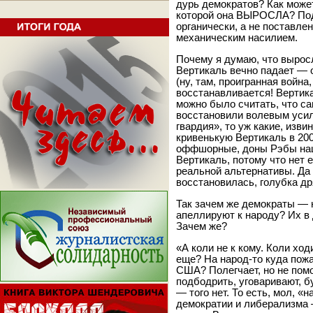
дурь демократов? Как может
которой она ВЫРОСЛА? По
органически, а не поставле
механическим насилием.
Почему я думаю, что вырос
Вертикаль вечно падает — о
(ну, там, проигранная война,
восстанавливается! Вертика
можно было считать, что с
восстановили волевым уси
гвардия», то уж какие, изв
кривенькую Вертикаль в 20
оффшорные, доны Рэбы на
Вертикаль, потому что нет 
реальной альтернативы. Да 
восстановилась, голубка д
Так зачем же демократы — 
апеллируют к народу? Их в д
Зачем же?
«А коли не к кому. Коли ход
еще? На народ-то куда пожа
США? Полегчает, но не помо
подбодрить, уговаривают, буд
— того нет. То есть, мол, 
демократии и либерализма 