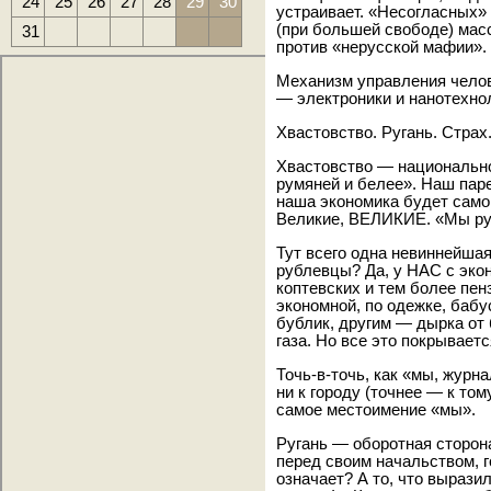
24
25
26
27
28
29
30
устраивает. «Несогласных» 
(при большей свободе) мас
31
против «нерусской мафии».
Механизм управления челов
— электроники и нанотехнол
Хвастовство. Ругань. Страх.
Хвастовство — национально
румяней и белее». Наш паре
наша экономика будет само
Великие, ВЕЛИКИЕ. «Мы рус
Тут всего одна невиннейша
рублевцы? Да, у НАС с эко
коптевских и тем более пе
экономной, по одежке, баб
бублик, другим — дырка от 
газа. Но все это покрывае
Точь-в-точь, как «мы, журн
ни к городу (точнее — к том
самое местоимение «мы».
Ругань — оборотная сторона
перед своим начальством, г
означает? А то, что вырази