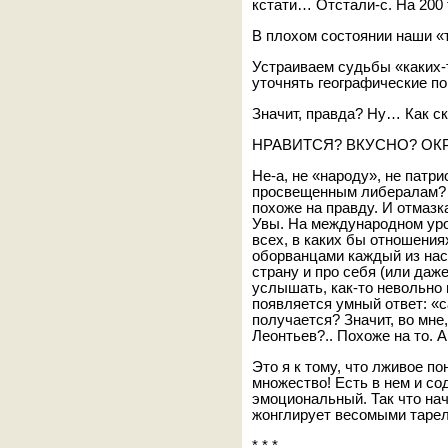
кстати… Отстали-с. На 200 
В плохом состоянии наши 
Устраиваем судьбы «каких-
уточнять географические п
Значит, правда? Ну… Как с
НРАВИТСЯ? ВКУСНО? ОК
Не-а, не «народу», не патри
просвещенным либералам? 
похоже на правду. И отмазк
Увы. На международном уров
всех, в каких бы отношени
оборванцами каждый из нас
страну и про себя (или даж
услышать, как-то невольно 
появляется умный ответ: «са
получается? Значит, во мне
Леонтьев?.. Похоже на то. 
Это я к тому, что лживое п
множество! Есть в нем и со
эмоциональный. Так что нач
жонглирует весомыми тарел
* * *