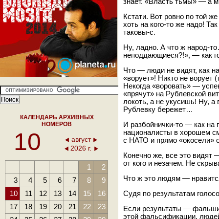
знает. «Власть тьмы» — а м
Кстати. Вот ровно по той же
хоть на кого-то же надо! Та
таковы-с.
Ну, ладно. А что ж народ-т
неподдающиеся?!», — как г
Что — люди не видят, как 
«ворует»! Никто не ворует 
Некогда «воровать» — успе
«прячут» на Рублевской вит
локоть, а не укусишь! Ну, а
Рублевку бережет…
КАЛЕНДАРЬ АРХИВНЫХ
НОМЕРОВ
И разбойнички-то — как на 
10
националисты в хорошем см
август
с НАТО и прямо «окосели» 
2026 г.
Конечно же, все это видят —
от кого и незачем. Не скр
1
2
Что ж это людям — нравитс
3
4
5
6
7
8
9
10
11
12
13
14
15
16
Судя по результатам голос
17
18
19
20
21
22
23
Если результаты — фальшив
этой фальсификации, людей