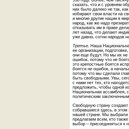
930 году. Более, чем тысяч
сказать, что и с уровнем об
них было далеко не так, ка
избирают свои власти на св
и многие другие нации в ми
народ, как же надо презира
отказывать им в праве дела
лет назад, что делают индий
уже давно, сотни народов н
Третье.
Наша Национальная
ее организации, подготовке
они еще будут. Но мы их н
ошибок, потому что не боят
это крепостные боятся исп
боятся не ошибок, а начал
потому что мы сделали гла
быть свободными. Увы, сего
с нами нет тех, кто находи
предложить, чтобы одной и
Национальная ассамблея, 
политическим заключенным!
Свободную страну создают
собравшиеся здесь, в этом
нашей стране. Мы выбрали 
предлагаем всем, кто также
выбор – присоединяться к н