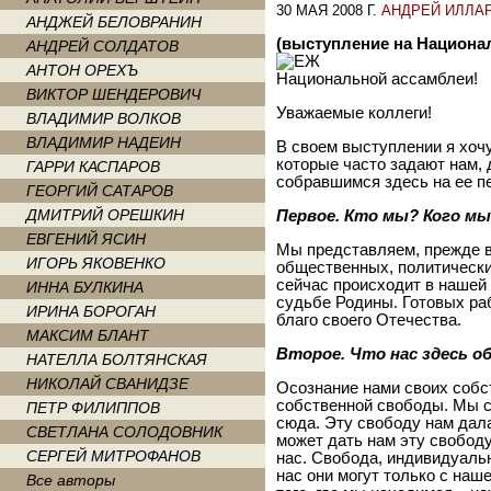
30 МАЯ 2008 Г.
АНДРЕЙ ИЛЛА
АНДЖЕЙ БЕЛОВРАНИН
(выступление на Национал
АНДРЕЙ СОЛДАТОВ
АНТОН ОРЕХЪ
Национальной ассамблеи!
ВИКТОР ШЕНДЕРОВИЧ
Уважаемые коллеги!
ВЛАДИМИР ВОЛКОВ
ВЛАДИМИР НАДЕИН
В своем выступлении я хочу
которые часто задают нам,
ГАРРИ КАСПАРОВ
собравшимся здесь на ее п
ГЕОРГИЙ САТАРОВ
ДМИТРИЙ ОРЕШКИН
Первое. Кто мы? Кого м
ЕВГЕНИЙ ЯСИН
Мы представляем, прежде в
ИГОРЬ ЯКОВЕНКО
общественных, политических
сейчас происходит в нашей 
ИННА БУЛКИНА
судьбе Родины. Готовых раб
ИРИНА БОРОГАН
благо своего Отечества.
МАКСИМ БЛАНТ
Второе. Что нас здесь о
НАТЕЛЛА БОЛТЯНСКАЯ
НИКОЛАЙ СВАНИДЗЕ
Осознание нами своих собс
собственной свободы. Мы 
ПЕТР ФИЛИППОВ
сюда. Эту свободу нам дала
СВЕТЛАНА СОЛОДОВНИК
может дать нам эту свободу
СЕРГЕЙ МИТРОФАНОВ
нас. Свобода, индивидуаль
нас они могут только с на
Все авторы