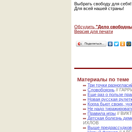
Выбрать свободу для себя! 
Для всей нашей страны!
Обсудить
"Дело свободн
Версия для печати
Поделиться…
Материалы по теме
Три точки разногласи
Словобоязнь
// ГАР
Еще раз о пользе пр
Новая русская рулет
Когда бьют своих, ч
Не надо тиражироват
Правила игры
// ВИ
Детская болезнь дем
ИХЛОВ
Выше предрассудков