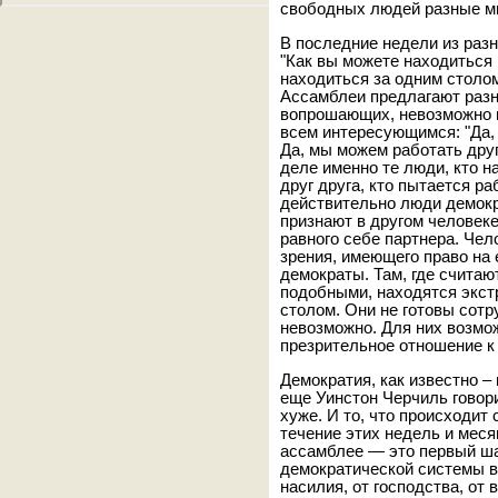
свободных людей разные м
В последние недели из раз
"Как вы можете находиться 
находиться за одним столо
Ассамблеи предлагают разн
вопрошающих, невозможно 
всем интересующимся: "Да,
Да, мы можем работать друг
деле именно те люди, кто н
друг друга, кто пытается ра
действительно люди демокр
признают в другом человеке
равного себе партнера. Чел
зрения, имеющего право на 
демократы. Там, где счита
подобными, находятся экст
столом. Они не готовы сотр
невозможно. Для них возмо
презрительное отношение к
Демократия, как известно –
еще Уинстон Черчиль говор
хуже. И то, что происходит 
течение этих недель и меся
ассамблее — это первый ш
демократической системы в 
насилия, от господства, от