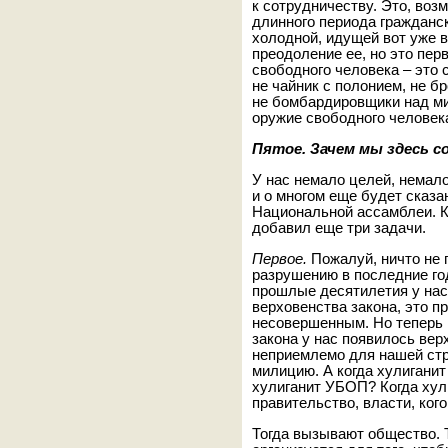
к сотрудничеству. Это, воз
длинного периода гражданск
холодной, идущей вот уже в
преодоление ее, но это пер
свободного человека – это 
не чайник с полонием, не б
не бомбардировщики над ми
оружие свободного человек
Пятое. Зачем мы здесь с
У нас немало целей, немало
и о многом еще будет сказан
Национальной ассамблеи. К 
добавил еще три задачи.
Первое.
Пожалуй, ничто не 
разрушению в последние год
прошлые десятилетия у нас
верховенства закона, это п
несовершенным. Но теперь 
закона у нас появилось ве
неприемлемо для нашей стр
милицию. А когда хулигани
хулиганит УБОП? Когда хули
правительство, власти, ког
Тогда вызывают общество. 