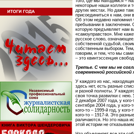
того, где мы находимся – на
некоторые наши коллеги и т
других местах. Но даже там,
присоединиться к нам, они
Об этом недавно напомнил 
пребывании в заключении. 
которую предъявляет нам в
«самоуправство». Мне каже
русское слово, означающее
собственной судьбой, свои
собственным выбором. Тем,
говорим, и тем, что мы сам
– это квинтэссенция свобод
Третье. С чем мы не сог
современной российской 
У каждого из нас, находящег
здесь нет, есть разные спи
и разной полноты. У каждого
своя точка развилки с нею. У
2 декабря 2007 года, у кого-т
сентября 2004 года, у кого-то
кого-то – 1999-й год, у кого-т
кого-то – 1917-й. Это разн
раличаются. Но это наша ис
этой истории не отказываем
Что объединяет все эти соб