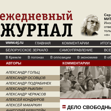
Сер
МИ
Ино
отв
тол
«я»
www.ej.ru
ГЛАВНАЯ
КОММЕНТАРИИ
ИТОГ
БЕЛОРУССКОЕ ЗЕРКАЛО
САМОУПРАВЛЕНИЕ
ВС
В Кремле
В погонах
В оппозиции
В экономике
В о
АВТОРЫ
КОММЕНТАРИИ
АЛЕКСАНДР ГОЛЬЦ
АЛЕКСАНДР ОСОВЦОВ
АЛЕКСАНДР ПОДРАБИНЕК
АЛЕКСАНДР РЫКЛИН
АЛЕКСАНДР ЧЕРКАСОВ
АЛЕКСЕЙ КОНДАУРОВ
АЛЕКСЕЙ МАКАРКИН
ДЕЛО СВОБОДН
АНАТОЛИЙ БЕРШТЕЙН