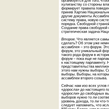
организуется для того, что
хулиганству со стороны влас
формирует правила поведен
приняв Хартию Национально
другие документы Ассамбл
систему права, новую систе
порядка. Свободной страно
Создание права свободной 
стратегическая задача Нац
Второе.
Что является самы
сделать? Об этом уже немн
ассамблея – это форум. Эт
форум, это уникальный фор
такого рода форум в истор
форум – пока еще не парлам
к настоящему парламенту. Н
представительства миллион
этого нам нужны выборы. С
выборы. Выборы, на котор
ассамблеи второго созыва.
Сейчас нам изо всех углов г
«доросла» до настоящего п
«доросли» до свободных вы
выборов нужно то ли соотв
уровень дохода, то ли что
следует напомнить, что ис