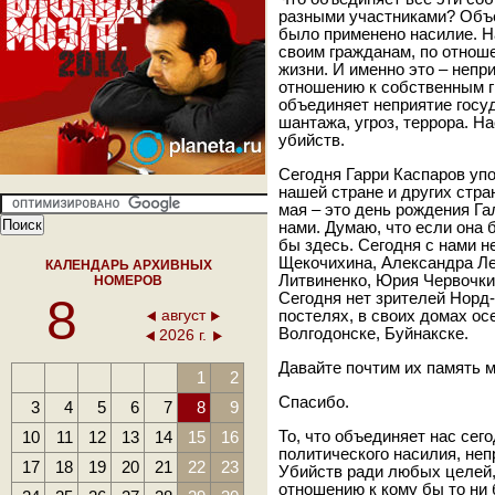
разными участниками? Объед
было применено насилие. Н
своим гражданам, по отноше
жизни. И именно это – непр
отношению к собственным г
объединяет неприятие госу
шантажа, угроз, террора. Н
убийств.
Сегодня Гарри Каспаров упо
нашей стране и других стра
мая – это день рождения Га
нами. Думаю, что если она 
бы здесь. Сегодня с нами н
Щекочихина, Александра Ле
КАЛЕНДАРЬ АРХИВНЫХ
Литвиненко, Юрия Червочкин
НОМЕРОВ
8
Сегодня нет зрителей Норд-
август
постелях, в своих домах осе
Волгодонске, Буйнакске.
2026 г.
Давайте почтим их память 
1
2
Спасибо.
3
4
5
6
7
8
9
10
11
12
13
14
15
16
То, что объединяет нас сег
политического насилия, не
17
18
19
20
21
22
23
Убийств ради любых целей,
отношению к кому бы то ни