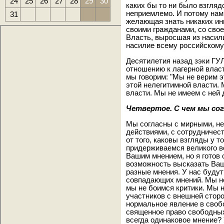
24
25
26
27
28
29
30
каких бы то ни было взгля
неприемлемо. И потому нам
31
желающая знать никаких ин
своими гражданами, со свое
Власть, выросшая из наси
насилие всему российскому
Десятилетия назад зэки ГУ
отношению к лагерной власт
мы говорим: "Мы не верим 
этой нелегитимной власти. 
власти. Мы не имеем с ней 
Четвертое. С чем мы со
Мы согласны с мирными, н
действиями, с сотрудниче
от того, каковы взгляды у т
придерживаемся великого во
Вашим мнением, но я готов 
возможность высказать Вашу
разные мнения. У нас будут
совпадающих мнений. Мы не
мы не боимся критики. Мы н
участников с внешней сторон
нормальное явление в своб
священное право свободных 
всегда одинаковое мнение? 