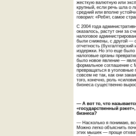
жесткую валютную или эксп
крупный, если речь шла о 
средний или вполне устойч
говорил: «Ребят, самое ст
С 2004 года административн
оказалось, растут они за с
налоговое администрировани
были снижены, с другой — 
отчетность (бухгалтерский 
издержки. Но это еще было 
налоговые органы превратил
было новое явление — явлен
формальное соглашение с 
превращаться в уголовные 
совсем не так, как они зак
того, конечно, роль «силов
бизнеса существенно вырос
— А вот то, что называет
«государственный рэкет»,
бизнеса?
— Насколько я понимаю, все
Можно легко объяснить поч
этих мышек — проще отхвати