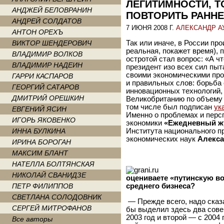
ЛЕГИТИМНОСТИ, Т
АНДЖЕЙ БЕЛОВРАНИН
ПОВТОРИТЬ РАННЕ
АНДРЕЙ СОЛДАТОВ
7 ИЮНЯ 2008 Г.
АЛЕКСАНДР А
АНТОН ОРЕХЪ
ВИКТОР ШЕНДЕРОВИЧ
Так или иначе, в России пр
реальная, покажет время), 
ВЛАДИМИР ВОЛКОВ
остротой стал вопрос: «А 
ВЛАДИМИР НАДЕИН
президент изо всех сил пыта
своими экономическими про
ГАРРИ КАСПАРОВ
и правильных слов: борьба 
ГЕОРГИЙ САТАРОВ
инновационных технологий,
ДМИТРИЙ ОРЕШКИН
Великобританию по объему 
том числе был подписан
ук
ЕВГЕНИЙ ЯСИН
Именно о проблемах и перс
ИГОРЬ ЯКОВЕНКО
экономики
«Ежедневный ж
ИННА БУЛКИНА
Института национального п
экономических наук
Алекс
ИРИНА БОРОГАН
МАКСИМ БЛАНТ
НАТЕЛЛА БОЛТЯНСКАЯ
НИКОЛАЙ СВАНИДЗЕ
оцениваете «путинскую во
ПЕТР ФИЛИППОВ
среднего бизнеса?
СВЕТЛАНА СОЛОДОВНИК
— Прежде всего, надо сказ
СЕРГЕЙ МИТРОФАНОВ
бы выделил здесь два сове
2003 год и второй — с 2004 
Все авторы