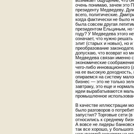
возникает ощущение, что он
очень понимаю, зачем это П
президенту Медведеву. Дума
всего, политические. Дмитр
когда фактически не было н
была совсем другая легитим
президентом Ельциным, но 
году? У Медведева этого нет
означает, что нужно решать
элит (старых и новых), но и
преобразование законодател
допускаю, что возврат ко м
Медведева связан именно с 
экономические соображения
чего-либо инновационного (
на ее высокую доходность, 
опираемся на систему малог
бизнес — это не только зел
завтраку, это еще и нормал
идеи вырабатываются малым
промышленное использован
В качестве иллюстрации мо
было разговоров о потребит
запустил? Торговые сети (в
относились к среднему бизн
А вовсе не лидеры банковско
так все хорошо, у большого