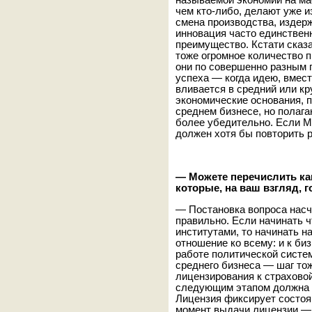
называемой экономии на мас
чем кто-либо, делают уже и
смена производства, издерж
инновация часто единствен
преимущество. Кстати сказа
тоже огромное количество 
они по совершенно разным п
успеха — когда идею, вмест
вливается в средний или кр
экономические основания, 
среднем бизнесе, но полага
более убедительно. Если Ме
должен хотя бы повторить р
— Можете перечислить как
которые, на ваш взгляд, 
— Постановка вопроса нас
правильно. Если начинать ч
институтами, то начинать на
отношение ко всему: и к биз
работе политической систем
среднего бизнеса — шаг то
лицензирования к страхово
следующим этапом должна 
Лицензия фиксирует состоя
момент выдачи лицензии — 