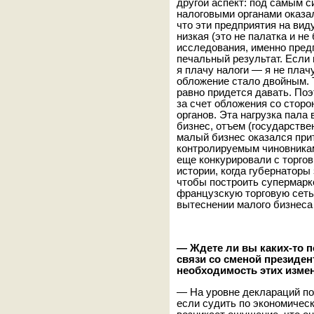
другой аспект: под самым 
налоговыми органами оказал
что эти предприятия на вид
низкая (это не палатка и не
исследования, именно пред
печальный результат. Если 
я плачу налоги — я не плачу
обложение стало двойным. Т
равно придется давать. Поэ
за счет обложения со стор
органов. Эта нагрузка пала
бизнес, отъем (государстве
малый бизнес оказался при
контролируемым чиновникам
еще конкурировали с торгов
истории, когда губернаторы
чтобы построить супермарке
французскую торговую сеть.
вытеснении малого бизнеса
— Ждете ли вы каких-то п
связи со сменой президент
необходимость этих изме
— На уровне деклараций пон
если судить по экономичес