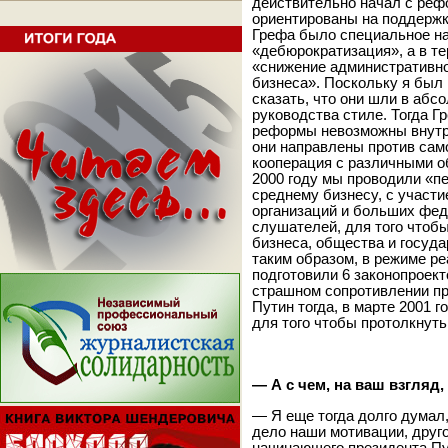
действительно начал с реф
ориентированы на поддержку
Грефа было специальное на
«дебюрократизация», а в т
«снижение административно
бизнеса». Поскольку я был 
сказать, что они шли в аб
руководства стиле. Тогда Г
реформы невозможны внутри
они направлены против само
кооперация с различными о
2000 году мы проводили «п
среднему бизнесу, с участ
организаций и больших фед
слушателей, для того чтоб
бизнеса, общества и госуда
таким образом, в режиме ре
подготовили 6 законопроект
страшном сопротивлении пр
Путин тогда, в марте 2001 г
для того чтобы протолкнуть
— А с чем, на ваш взгля
— Я еще тогда долго думал,
дело наши мотивации, друг