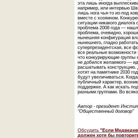
эта лишь иногда выплескива
например, или интервью Шва
лишь нога чья-то из-под ков
вместе с хозяином. Конкурен
ситуации никакого диалога 
проблема 2008 года — нашл
проблема, очевидно, хороше
нынешняя конфигурация вла
нынешнего, гладко работат
суперпрезидентская, все фо
все реальные возможности 
что конкурирующие группы н
не добился желаемого — иди
расшатывать конструкцию. 
хотят на памятнике 2030 год
будут увеличиваться. Когд
публичный характер, возни
поддержке. А как искать по
разными группами. Во всяко
Автор - президент Инсти
"Общественный договор"
Обсудить
"Если Медведев 
должен хотя бы повторить