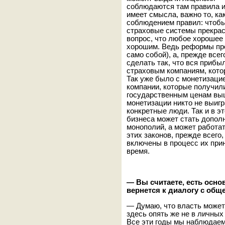
соблюдаются там правила и
имеет смысла, важно то, ка
соблюдением правил: чтобы 
страховые системы прекрас
вопрос, что любое хорошее 
хорошим. Ведь реформы про
само собой), а, прежде все
сделать так, что вся прибы
страховым компаниям, котор
Так уже было с монетизаци
компании, которые получил
государственным ценам выше
монетизации никто не выигр
конкретные люди. Так и в э
бизнеса может стать допол
монополий, а может работа
этих законов, прежде всего,
включены в процесс их прин
время.
— Вы считаете, есть осно
вернется к диалогу с общ
— Думаю, что власть может 
здесь опять же не в личных
Все эти годы мы наблюдаем