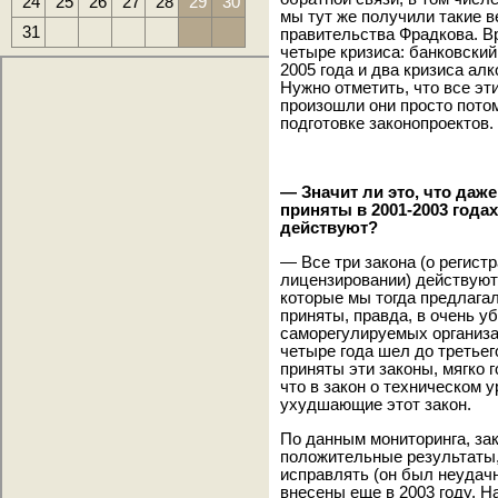
24
25
26
27
28
29
30
мы тут же получили такие в
31
правительства Фрадкова. В
четыре кризиса: банковский
2005 года и два кризиса алк
Нужно отметить, что все эт
произошли они просто потом
подготовке законопроектов.
— Значит ли это, что даж
приняты в 2001-2003 годах
действуют?
— Все три закона (о регист
лицензировании) действуют 
которые мы тогда предлагал
приняты, правда, в очень у
саморегулируемых организац
четыре года шел до третьег
приняты эти законы, мягко г
что в закон о техническом 
ухудшающие этот закон.
По данным мониторинга, зак
положительные результаты,
исправлять (он был неудач
внесены еще в 2003 году. На