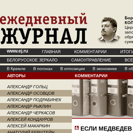
Бор
КО
Цер
зап
обр
суе
www.ej.ru
ГЛАВНАЯ
КОММЕНТАРИИ
ИТОГ
БЕЛОРУССКОЕ ЗЕРКАЛО
САМОУПРАВЛЕНИЕ
ВС
В Кремле
В погонах
В оппозиции
В экономике
В о
АВТОРЫ
КОММЕНТАРИИ
АЛЕКСАНДР ГОЛЬЦ
АЛЕКСАНДР ОСОВЦОВ
АЛЕКСАНДР ПОДРАБИНЕК
АЛЕКСАНДР РЫКЛИН
АЛЕКСАНДР ЧЕРКАСОВ
АЛЕКСЕЙ КОНДАУРОВ
АЛЕКСЕЙ МАКАРКИН
ЕСЛИ МЕДВЕДЕВ
АНАТОЛИЙ БЕРШТЕЙН