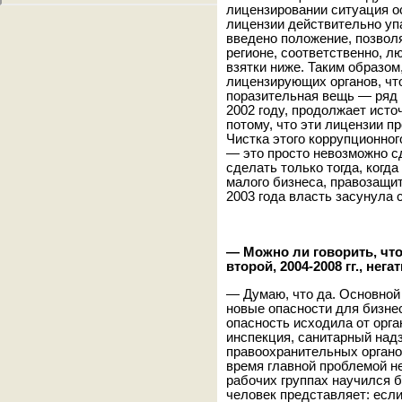
лицензировании ситуация ос
лицензии действительно упа
введено положение, позво
регионе, соответственно, л
взятки ниже. Таким образом
лицензирующих органов, чт
поразительная вещь — ряд 
2002 году, продолжает исто
потому, что эти лицензии п
Чистка этого коррупционно
— это просто невозможно с
сделать только тогда, когд
малого бизнеса, правозащитн
2003 года власть засунула 
— Можно ли говорить, чт
второй, 2004-2008 гг., нег
— Думаю, что да. Основной 
новые опасности для бизнес
опасность исходила от орга
инспекция, санитарный над
правоохранительных органов,
время главной проблемой не
рабочих группах научился 
человек представляет: есл