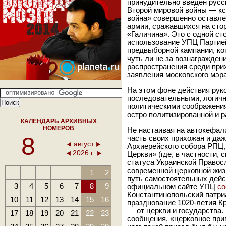
принудительно введен русс
Второй мировой войны — к
война» совершенно оставле
армии, сражавшихся на сто
«Галичина». Это с одной ст
использование УПЦ Партией
предвыборной кампании, ко
чуть ли не за вознагражден
распространения среди при
заявления московского мэра
На этом фоне действия ру
последовательными, логичн
политическими соображения
остро политизированной и р
КАЛЕНДАРЬ АРХИВНЫХ
НОМЕРОВ
Не настаивая на автокефал
8
часть своих прихожан и да
август
Архиерейского собора РПЦ,
2026 г.
Церкви» (где, в частности, 
статуса Украинской Правос
современной церковной жиз
1
2
путь самостоятельных дейст
3
4
5
6
7
8
9
официальном сайте УПЦ
с
Константинопольский патри
10
11
12
13
14
15
16
празднование 1020-летия К
— от церкви и государства.
17
18
19
20
21
22
23
сообщения, «церковное приг