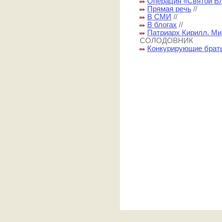
Операция «Святой В
Прямая речь
//
В СМИ
//
В блогах
//
Патриарх Кирилл. Ми
СОЛОДОВНИК
Конкурирующие брат