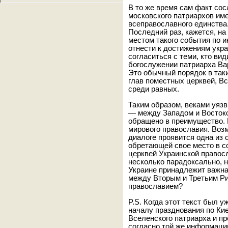
В то же время сам факт сос
московского патриархов им
всеправославного единства.
Последний раз, кажется, на
местом такого события по 
отнести к достижениям укр
согласиться с теми, кто ви
богослужении патриарха Ва
Это обычный порядок в таки
глав поместных церквей, В
среди равных.
Таким образом, веками уяз
— между Западом и Восток
обращено в преимущество. 
мирового православия. Воз
диалоге проявится одна из
обретающей свое место в 
церквей Украинской правосл
несколько парадоксально, 
Украине принадлежит важна
между Вторым и Третьим Ри
православием?
P.S. Когда этот текст был у
началу празднования по Ки
Вселенского патриарха и п
согласно той же информаци