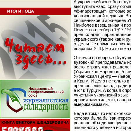
А украинский язык богослу
выступить «за», сразу объя
«филаретовцы», которые в
«национальной церквы». В 
священников и архиереев У
Наиболее взвешенная и пр
Поместного собора 1917-191
предполагает параллельное
украинского (так же как и р
отдельные примеры приходо
епархиях УПЦ. Но это пока 
Отвечая на вопрос о будущ
вузовский преподаватель ист
всего, страну ждет разделе
(Украинская Народная Респу
Украинская (центр — Львов
и Крым. И дело не только в
предпосылки: запад традици
а юг к Турции. А когда я сп
«чистый» украинский язык —
иронии заметил, что, навер
американизмами.
Беда в том, что нет скольк
которая была бы заинтерес
реально объединяющие вещи
школьного учебника истори