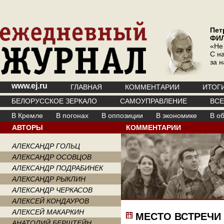
Пет
ФИ
«Не
С на
за 
www.ej.ru
ГЛАВНАЯ
КОММЕНТАРИИ
ИТОГ
БЕЛОРУССКОЕ ЗЕРКАЛО
САМОУПРАВЛЕНИЕ
ВС
В Кремле
В погонах
В оппозиции
В экономике
В о
АВТОРЫ
КОММЕНТАРИИ
АЛЕКСАНДР ГОЛЬЦ
АЛЕКСАНДР ОСОВЦОВ
АЛЕКСАНДР ПОДРАБИНЕК
АЛЕКСАНДР РЫКЛИН
АЛЕКСАНДР ЧЕРКАСОВ
АЛЕКСЕЙ КОНДАУРОВ
АЛЕКСЕЙ МАКАРКИН
МЕСТО ВСТРЕЧИ
АНАТОЛИЙ БЕРШТЕЙН