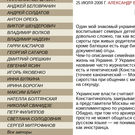
25 ИЮЛЯ 2008 Г.
АЛЕКСАНДР 
АНДЖЕЙ БЕЛОВРАНИН
АНДРЕЙ СОЛДАТОВ
АНТОН ОРЕХЪ
ВИКТОР ШЕНДЕРОВИЧ
Один мой знакомый украин
воспитывает семерых детей
ВЛАДИМИР ВОЛКОВ
довольно сложно, так как 
ВЛАДИМИР НАДЕИН
сироты при живых родителях
ГАРРИ КАСПАРОВ
кроме батюшки есть еще би
документам) отцы.
ГЕОРГИЙ САТАРОВ
Чем-то описанная семейная
ДМИТРИЙ ОРЕШКИН
жизнь на Украине. У Украи
название чисто журналистско
ЕВГЕНИЙ ЯСИН
есть и генетический (Конст
ИГОРЬ ЯКОВЕНКО
(точнее канонический — Мо
ИННА БУЛКИНА
сиротства при общении с м
на секунду.
ИРИНА БОРОГАН
МАКСИМ БЛАНТ
Украинские власти считают
Константинополь заигрывае
НАТЕЛЛА БОЛТЯНСКАЯ
а представители Москвы нет
НИКОЛАЙ СВАНИДЗЕ
комплиментарно по украин
ПЕТР ФИЛИППОВ
Обидно, при том что архиер
просто не может общаться 
СВЕТЛАНА СОЛОДОВНИК
русском языке — не понимаю
СЕРГЕЙ МИТРОФАНОВ
как иностранца.
Все авторы