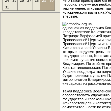
24
25
26
27
28
29
30
него такой приезд был бы 
персональное — все необх
31
тем не менее, открывает п
исторического визита на Ук
впервые.
однозначная поддержка Ко
«представители Константин
Патриарх Варфоломей приез
Православной Церкви и при
Православной Церкви искл
Киевского и всей Украины 
которые предусмотрены про
государственных, Констан
принимать участие совмес
Владимиром. По этой же пр
Константинопольского Патр
Украине неоднократно подче
будет принимать участие П
митрополитом Владимиром,
«иерархов» из раскольничес
Такая поддержка Вселенско
способствовать упрочению 
государства и «раскольничес
«филаретовцев» и «автокеф
самостоятельности по отно