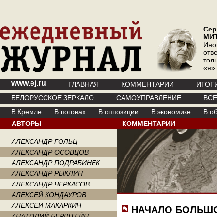
Сер
МИ
Ино
отв
тол
«я»
www.ej.ru
ГЛАВНАЯ
КОММЕНТАРИИ
ИТОГ
БЕЛОРУССКОЕ ЗЕРКАЛО
САМОУПРАВЛЕНИЕ
ВС
В Кремле
В погонах
В оппозиции
В экономике
В о
АВТОРЫ
КОММЕНТАРИИ
АЛЕКСАНДР ГОЛЬЦ
АЛЕКСАНДР ОСОВЦОВ
АЛЕКСАНДР ПОДРАБИНЕК
АЛЕКСАНДР РЫКЛИН
АЛЕКСАНДР ЧЕРКАСОВ
АЛЕКСЕЙ КОНДАУРОВ
АЛЕКСЕЙ МАКАРКИН
НАЧАЛО БОЛЬШО
АНАТОЛИЙ БЕРШТЕЙН