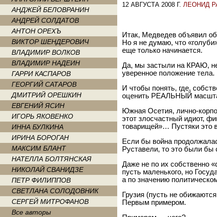
12 АВГУСТА 2008 Г.
ЛЕОНИД Р
АНДЖЕЙ БЕЛОВРАНИН
АНДРЕЙ СОЛДАТОВ
АНТОН ОРЕХЪ
Итак, Медведев объявил об
ВИКТОР ШЕНДЕРОВИЧ
Но я не думаю, что «голуби
еще только начинается.
ВЛАДИМИР ВОЛКОВ
ВЛАДИМИР НАДЕИН
Да, мы застыли на КРАЮ, н
уверенное положение тела.
ГАРРИ КАСПАРОВ
ГЕОРГИЙ САТАРОВ
И чтобы понять, где, собст
ДМИТРИЙ ОРЕШКИН
оценить РЕАЛЬНЫЙ масшта
ЕВГЕНИЙ ЯСИН
Южная Осетия, лично-корпо
ИГОРЬ ЯКОВЕНКО
этот злосчастный идиот, ф
товарищей»… Пустяки это в
ИННА БУЛКИНА
ИРИНА БОРОГАН
Если бы война продолжалас
МАКСИМ БЛАНТ
Руставели, то это были 
НАТЕЛЛА БОЛТЯНСКАЯ
Даже не по их собственно 
НИКОЛАЙ СВАНИДЗЕ
пусть маленького, но Госуд
а по значению политическо
ПЕТР ФИЛИППОВ
СВЕТЛАНА СОЛОДОВНИК
Грузия (пусть не обижаются
СЕРГЕЙ МИТРОФАНОВ
Первым примером.
Все авторы