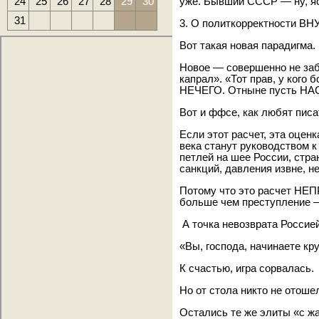
24
25
26
27
28
29
30
уже. Бывший СССР — ну, яс
31
3. О политкорректности В
Вот такая новая парадигма.
Новое — совершенно не заб
капрал». «Тот прав, у кого
НЕЧЕГО. Отныне пусть Н
Вот и ффсе, как любят писа
Если этот расчет, эта оцен
века станут руководством к
петлей на шее России, стра
санкций, давления извне, не
Потому что это расчет НЕ
больше чем преступление —
А точка невозврата Россие
«Вы, господа, начинаете кр
К счастью, игра сорвалась.
Но от стола никто не отоше
Остались те же элиты «с ж