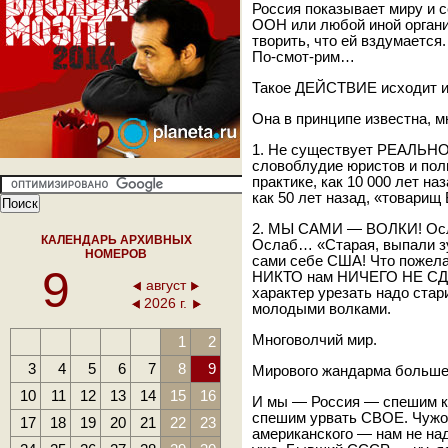
Россия показывает миру и с
ООН или любой иной орга
творить, что ей вздумается
По-смот-рим…
Такое ДЕЙСТВИЕ исходит
Она в принципе известна, м
1. Не существует РЕАЛЬНО
словоблудие юристов и поли
практике, как 10 000 лет наз
как 50 лет назад, «товарищ
2. МЫ САМИ — ВОЛКИ! Осла
КАЛЕНДАРЬ АРХИВНЫХ
Ослаб… «Старая, выпали з
НОМЕРОВ
сами себе США! Что пожела
9
НИКТО нам НИЧЕГО НЕ СДЕЛ
август
характер урезать надо ста
2026 г.
молодыми волками.
Многоволчий мир.
1
2
3
4
5
6
7
8
9
Мирового жандарма больше 
10
11
12
13
14
15
16
И мы — Россия — спешим к 
спешим урвать СВОЕ. Чужог
17
18
19
20
21
22
23
американского — нам не на