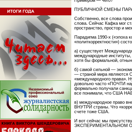
Примером — чего?
ПУБЛИЧНОЙ СМЕНЫ ПАР
Собственно, все слова прои
слова. Сейчас Кафка мог с
пространство, простор и ме
Парадигма 1990-х («эпоха к
«политкорректности») состоя
а) существует Международн
международные институты, 
хотя бы формальной, отнын
б) самой сильной — эконо
— страной мира являются С
«международного права». Н
довольно часто «ПОЧТИ нар
формально получали санкци
все понимали, что США Н
в) международное право вн
ВНУТРИ страны. Что «корре
счете тоже США.
И вот сейчас мы присутству
ЭКСПЕРИМЕНТАЛЬНОМ ОП