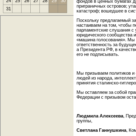
24
25
26
27
28
29
30
фондов в ценных бумагах д
приграничных островов; ут
31
катастроф; вошедшее в сис
Поскольку предлагаемый за
настаиваем на том, чтобы 
парламентские слушания с 
юридического сообщества и
«машина голосования». Мы
ответственность за будущее
а Президента РФ, в качеств
его не подписывать.
Мы призываем политиков и 
людей из народа, интеллек
принятия сталинско-гитлеро
Мы оставляем за собой пра
Федерации с призывом оста
Людмила Алексеева
, Пре
группы,
Светлана Ганнушкина
, Ко