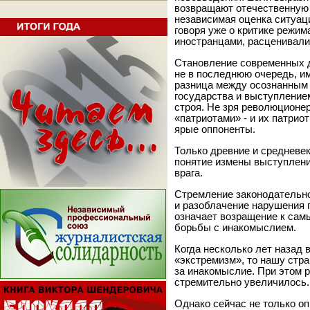
возвращают отечественную 
независимая оценка ситуаци
говоря уже о критике режи
иностранцами, расценивали
Становление современных д
не в последнюю очередь, им
разница между осознанным
государства и выступление
строя. Не зря революционе
«патриотами» - и их патрио
ярые оппоненты.
Только древние и средневе
понятие измены выступлени
врага.
Стремление законодательно
и разоблачение нарушения 
означает возращение к са
борьбы с инакомыслием.
Когда несколько лет назад
«экстремизм», то нашу стр
за инакомыслие. При этом 
стремительно увеличилось.
Однако сейчас не только о