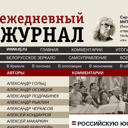
Сер
МИ
Ино
отв
тол
«я»
www.ej.ru
ГЛАВНАЯ
КОММЕНТАРИИ
ИТОГ
БЕЛОРУССКОЕ ЗЕРКАЛО
САМОУПРАВЛЕНИЕ
ВС
В Кремле
В погонах
В оппозиции
В экономике
В о
АВТОРЫ
КОММЕНТАРИИ
АЛЕКСАНДР ГОЛЬЦ
АЛЕКСАНДР ОСОВЦОВ
АЛЕКСАНДР ПОДРАБИНЕК
АЛЕКСАНДР РЫКЛИН
АЛЕКСАНДР ЧЕРКАСОВ
АЛЕКСЕЙ КОНДАУРОВ
АЛЕКСЕЙ МАКАРКИН
РОССИЙСКУЮ Ю
АНАТОЛИЙ БЕРШТЕЙН