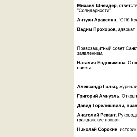
Михаил Шнейдер
, ответс
"Солидарности"
Антуан Аракелян
, "СПб Ко
Вадим Прохоров
, адвокат
Правозащитный совет Санк
заявлением.
Наталия Евдокимова
, От
совета
Александр Гольц
, журнал
Григорий Амнуэль
, Откры
Давид
Горелишвили
, пра
Анатолий Рекант
, Руковод
гражданские права»
Николай Сорокин
, историк