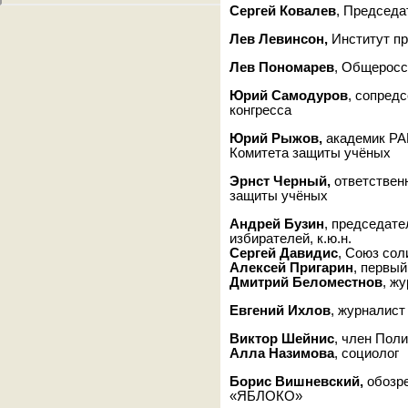
Сергей Ковалев
, Председа
Лев Левинсон,
Институт пр
Лев Пономарев
, Общеросс
Юрий Самодуров
, сопред
конгресса
Юрий Рыжов,
академик РА
Комитета защиты учёных
Эрнст Черный,
ответствен
защиты учёных
Андрей Бузин
, председат
избирателей, к.ю.н.
Сергей Давидис
, Союз со
Алексей Пригарин
, первы
Дмитрий Беломестнов
, ж
Евгений Ихлов
, журналист
Виктор Шейнис
, член По
Алла Назимова
, социолог
Борис Вишневский,
обозр
«ЯБЛОКО»