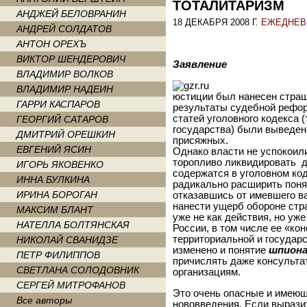
ТОТАЛИТАРИЗМ
АНДЖЕЙ БЕЛОВРАНИН
18 ДЕКАБРЯ 2008 Г.
ЕЖЕДНЕВ
АНДРЕЙ СОЛДАТОВ
АНТОН ОРЕХЪ
ВИКТОР ШЕНДЕРОВИЧ
Заявление
ВЛАДИМИР ВОЛКОВ
ВЛАДИМИР НАДЕИН
юстиции был нанесен страш
ГАРРИ КАСПАРОВ
результаты судебной рефор
статей уголовного кодекса 
ГЕОРГИЙ САТАРОВ
государства) были выведен
ДМИТРИЙ ОРЕШКИН
присяжных.
ЕВГЕНИЙ ЯСИН
Однако власти не успокоил
торопливо ликвидировать д
ИГОРЬ ЯКОВЕНКО
содержатся в уголовном ко
ИННА БУЛКИНА
радикально расширить пон
ИРИНА БОРОГАН
отказавшись от имевшего в
нанести ущерб обороне стра
МАКСИМ БЛАНТ
уже не как действия, но уж
НАТЕЛЛА БОЛТЯНСКАЯ
России, в том числе ее «ко
территориальной и государ
НИКОЛАЙ СВАНИДЗЕ
изменено и понятие
шпиона
ПЕТР ФИЛИППОВ
причислять даже консульт
СВЕТЛАНА СОЛОДОВНИК
организациям.
СЕРГЕЙ МИТРОФАНОВ
Это очень опасные и имею
Все авторы
нововведения. Если вырази