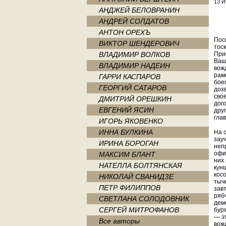
13 И
АНДЖЕЙ БЕЛОВРАНИН
АНДРЕЙ СОЛДАТОВ
АНТОН ОРЕХЪ
Пос
ВИКТОР ШЕНДЕРОВИЧ
тос
ВЛАДИМИР ВОЛКОВ
При
Ваш
ВЛАДИМИР НАДЕИН
вож
рам
ГАРРИ КАСПАРОВ
бое
ГЕОРГИЙ САТАРОВ
доз
свое
ДМИТРИЙ ОРЕШКИН
дог
ЕВГЕНИЙ ЯСИН
друг
гла
ИГОРЬ ЯКОВЕНКО
ИННА БУЛКИНА
На 
зау
ИРИНА БОРОГАН
неп
офи
МАКСИМ БЛАНТ
них 
НАТЕЛЛА БОЛТЯНСКАЯ
кун
кос
НИКОЛАЙ СВАНИДЗЕ
тыч
ПЕТР ФИЛИППОВ
зав
ряб
СВЕТЛАНА СОЛОДОВНИК
дем
СЕРГЕЙ МИТРОФАНОВ
бур
— э
Все авторы
вож