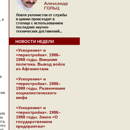
Ловля уклонистов от службы
в армию происходит в
, а
столице с использованием
последних научно-
технических достижений...
НОВОСТИ НЕДЕЛИ
«Ускорение» и
«перестройка». 1986–
1988 годы. Внешняя
политика. Вывод войск
из Афганистана
а
«Ускорение» и
«перестройка». 1986–
1988 годы. Развенчание
социалистического
тия.
мифа
«Ускорение» и
«перестройка». 1986–
ала
1988 годы. Закон «О
их
государственном
ята,
 что
предприятии»
 от