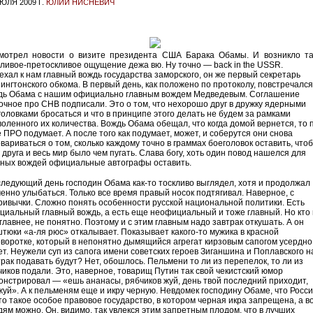
ЮЛЯ 2009 Г.
ЮЛИЙ НИСНЕВИЧ
мотрел новости о визите президента США Барака Обамы. И возникло та
кливое-претоскливое ощущение дежа вю. Ну точно — back in the USSR.
ехал к нам главный вождь государства заморского, он же первый секретарь
ингтонского обкома. В первый день, как положено по протоколу, повстречался
дь Обама с нашим официально главным вождем Медведевым. Соглашение
очное про СНВ подписали. Это о том, что нехорошо друг в дружку ядерными
головками бросаться и что в принципе этого делать не будем за рамками
воленного их количества. Вождь Обама обещал, что когда домой вернется, то 
 ПРО подумает. А после того как подумает, может, и соберутся они снова
овариваться о том, сколько каждому точно в граммах боеголовок оставить, что
 друга и весь мир было чем пугать. Слава богу, хоть один повод нашелся для
вных вождей официальные автографы оставить.
следующий день господин Обама как-то тоскливо выглядел, хотя и продолжал
ченно улыбаться. Только все время правый носок подтягивал. Наверное, с
ривычки. Сложно понять особенности русской национальной политики. Есть
циальный главный вождь, а есть еще неофициальный и тоже главный. Но кто 
главнее, не понятно. Поэтому и с этим главным надо завтрак откушать. А он
штюки «а-ля рюс» откалывает. Показывает какого-то мужика в красной
оворотке, который в непонятно дымящийся агрегат кирзовым сапогом усердно
ет. Неужели суп из сапога имени советских героев Зиганшина и Поплавского н
трак подавать будут? Нет, обошлось. Пельмени то ли из перепелок, то ли из
чиков подали. Это, наверное, товарищ Путин так свой чекистский юмор
онстрировал — «ешь ананасы, рябчиков жуй, день твой последний приходит,
жуй». А к пельменям еще и икру черную. Невдомек господину Обаме, что Росс
то такое особое правовое государство, в котором черная икра запрещена, а в
дям можно. Он, видимо, так увлекся этим запретным плодом, что в лучших