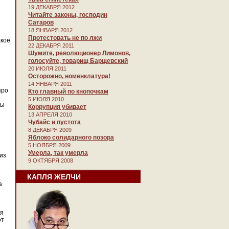
19 ДЕКАБРЯ 2012
Читайте законы, господин
Сатаров
18 ЯНВАРЯ 2012
Протестовать не по лжи
кое
22 ДЕКАБРЯ 2011
Шумите, революционер Лимонов,
голосуйте, товарищ Барщевский
20 ИЮЛЯ 2011
Осторожно, номенклатура!
14 ЯНВАРЯ 2011
про
Кто главный по кнопочкам
5 ИЮЛЯ 2010
бы
Коррупция убивает
13 АПРЕЛЯ 2010
Чубайс и пустота
8 ДЕКАБРЯ 2009
Яблоко солидарного позора
5 НОЯБРЯ 2009
Умерла, так умерла
из
9 ОКТЯБРЯ 2008
КАПЛЯ ЖЕЛЧИ
а
ия
от