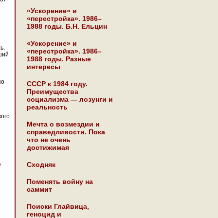
«Ускорение» и
«перестройка». 1986–
1988 годы. Б.Н. Ельцин
«Ускорение» и
ь.
«перестройка». 1986–
ший
1988 годы. Разные
интересы
по
СССР к 1984 году.
Преимущества
социализма — лозунги и
реальность
кого
Мечта о возмездии и
справедливости. Пока
что не очень
достижимая
Сходняк
е
Поменять войну на
саммит
Поиски Глайвица,
геноцид и