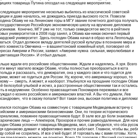
дициях товарища Путина опоздал на следующее мероприятие.
 следующее мероприятие несколько выбилось из классической советской
диции и даже началось, не дожидаясь приезда высокого гостя. Повезли
подина Обаму не на Ленинские горы в МГУ звание почетного доктора получать
егосударственную Российскую экономическую школу на вручение дипломов
ускникам. Конечно, МГУ уже не тот, только семидесятое место в рейтинге
овых университетов в 2008 году занял, а Обама как-никак окончил первый
вардский университет. Здесь господин Обама начал в образ кота Леопольда
ваться. Отдал должное вкладу деятелей русской культуры в познание мира и
его хоккеиста Овечкина — в вашингтонский хоккейный клуб, поговорил об
ересах Америки и России, заявил: «Америке нужна сильная, миролюбивая и
цветающая Россия». И отбыл дальше.
альше ждали его российские общественники. Ждали и надеялись. А зря. Всего
яти минут хватило вождю Обаме, чтобы полностью преобразиться в кота
ольда и рассказать, что демократия, она у каждого своя и что годится для
ики, может не годиться для России. Ну, короче, что американцу хорошо, то
скому — смерть. А может, и наоборот. Улыбнулся на прощание господин Обам
ей белозубой улыбкой и исчез, а расстроенные общественники так и остались
ять в недоумении. Особенно правозащитник Пономарев переживал и все
суждал о кознях российских и американских властей. А Вы что думали, Лев
ксандрович, что в сказку попали? Вот такая она, высокая политика и диплома
опился господин Обама на совместную с товарищем Медведевым встречу с
сийскими и американскими бизнесменами. Они, по теории исторического
ериализма, поважнее правозащитников будут. В зале все до боли знакомые
гархические лица — Алекперов, Прохоров и прочие равноудаленные. Для нач
подин Обама успокоил товарища Медведева, мол, сам убедился, что оба русск
дя одинаково думают и эффективно вместе работают. Главное, чтобы вы, реб
у собой не ссорились. И все о’кей будет. И торговать мы с вами готовы. Хотя,
нам предложить можете, не понятно. Всего 1% торговля с Россией составляет