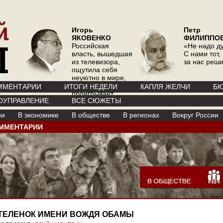
Игорь
Петр
ЯКОВЕНКО
ФИЛИППО
Российская
«Не надо д
власть, вышедшая
С нами тот, 
из телевизора,
за нас реш
ощутила себя
неуютно в мире,
где телевизор
ММЕНТАРИИ
ИТОГИ НЕДЕЛИ
КАПЛЯ ЖЕЛЧИ
БЮ
проигрывает
ОУПРАВЛЕНИЕ
ВСЕ СЮЖЕТЫ
интернету
ии
В экономике
В обществе
В регионах
Вокруг России
ММЕНТАРИИ
ТЕЛЕНОК ИМЕНИ ВОЖДЯ ОБАМЫ