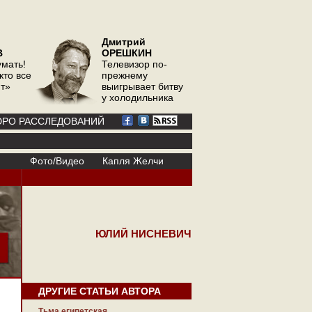
Дмитрий
В
ОРЕШКИН
умать!
Телевизор по-
кто все
прежнему
ит»
выигрывает битву
у холодильника
РО РАССЛЕДОВАНИЙ
Фото/Видео
Капля Желчи
ЮЛИЙ НИСНЕВИЧ
ДРУГИЕ СТАТЬИ АВТОРА
Тьма египетская