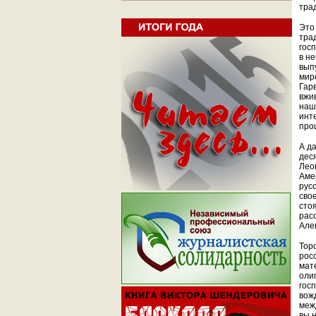
тра
Это
тра
гос
в н
вып
мир
Гар
вжи
наш
инт
про
А д
дес
Леоп
Амер
рус
сво
сто
рас
Але
Тор
рос
мат
оли
гос
вож
межд
вы 