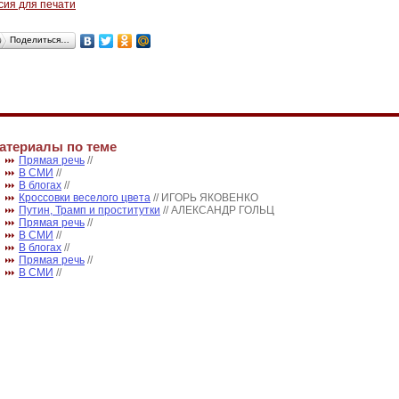
сия для печати
Поделиться…
атериалы по теме
Прямая речь
//
В СМИ
//
В блогах
//
Кроссовки веселого цвета
// ИГОРЬ ЯКОВЕНКО
Путин, Трамп и проститутки
// АЛЕКСАНДР ГОЛЬЦ
Прямая речь
//
В СМИ
//
В блогах
//
Прямая речь
//
В СМИ
//