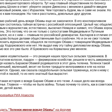
его внешнеторгового оборота. Тут наш главный общественник по бизнесу
арищ Шохин в ответ: уберите скорее Джексона с веником и давайте введем
визовый режим, как с Израилем. Чем торговать будем, мы и сами не знаем. Но
о к вам понаедем. На том и расстались, довольные друг другом.
ако рабочий день вождя Обамы еще не закончился. В его конспиративном
ере состоялась тайная встреча с российской оппозицией. Целый час общалис
вым к журналистам, естественно, выскочил Немцов и заявил, что Обама хоро
ень. Это потому, что он не только с супостатами Медведевым и Путиным
ался, но и с ним — главным по российской демократии. Каспаров в отличие от
цова больше делами общественными был озабочен. Но и он не смог толком
яснить журналистам, общался ли господин Обама с товарищем Медведевым 
оду Ходорковского или нет. Не выдал ему эту тайну дипломатии вождь Обама.
ько все это уже было. И Буковского на Корвалана уже меняли.
самое изумительное — это реакция наших простых сельских тружеников. В
татном колхозе, пардон — фермерском хозяйстве, решили в честь американс
дя назвать Бараком Обамой родившегося в этот день теленка. Теленок такой
ненький, маленький, весит не более тридцати килограммов и еле на ногах
жится. Однако, как сказала сердобольная сельская труженица, если к нему с
той и лаской, то из него знатный бык вырастет.
такая история о вожде Бараке Обаме и его тезке. А наше дело как всегда
чье. Главное — чтобы не было войны. Только почему-то опять, как в советско
мя, детей жалко.
ография РИА Новости
удить
"Теленок имени вождя Обамы"
на форуме