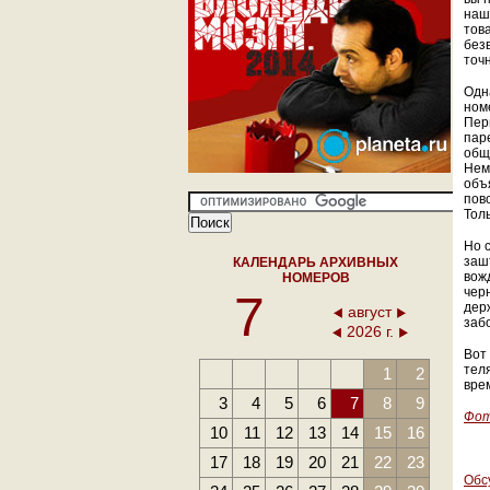
наш
тов
без
точн
Одн
ном
Пер
пар
общ
Нем
объ
пов
Тол
Но 
заш
КАЛЕНДАРЬ АРХИВНЫХ
вож
НОМЕРОВ
чер
7
дер
август
забо
2026 г.
Вот 
теля
1
2
вре
3
4
5
6
7
8
9
Фот
10
11
12
13
14
15
16
17
18
19
20
21
22
23
Обс