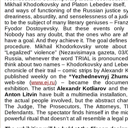
Mikhail Khodorkovsky and Platon Lebedev itself,
and ways of functioning of the Russian justice s
dreariness, absurdity, and senselessness of a jud
to be the subject of many literary geniuses – Franz
Fyodor Dostoyevsky. But these events only 
Nobody has any doubt, that the ones who are aft
have a goal. And they achieve it. The goal define
procedure. Mikhail Khodorkovsky wrote about t
“Legalized” violence” (Nezavisimaya gazeta, 03/0
Russia, whenever the word TRIAL is pronounced,
think about two names – Khodorkovsky and Lebed
chronicle of their trail – comic strips by Alexandr
published weekly on the
“Yezhednevnyj Zhurn
web-site (
www.ej.ru
) – became the document
exhibition. The artist
Alexandr Kotliarov
and the 
Anton Litvin
have built a multimedia installation
the actual people involved, but the abstract chara
The Judge, The Prosecutors, The Attorneys, 
Defendants. The spectator finds himself in the mi
powerful ritual that doesn’t at all resemble a le