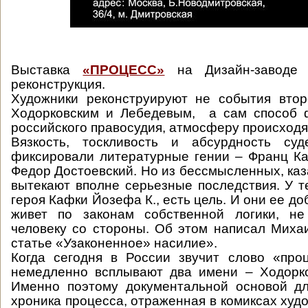
Выставка
«ПРОЦЕСС»
на Дизайн-заводе 
реконструкция.
Художники реконструируют не события втор
Ходорковским и Лебедевым, а сам способ 
российского правосудия, атмосферу происходя
Вязкость, тоскливость и абсурдность су
фиксировали литературные гении – Франц Ка
Федор Достоевский. Но из бессмысленных, каз
вытекают вполне серьезные последствия. У те
героя Кафки Йозефа К., есть цель. И они ее д
живет по законам собственной логики, не
человеку со стороны. Об этом написал Миха
статье «Узаконенное» насилие».
Когда сегодня в России звучит слово «про
немедленно всплывают два имени – Ходорко
Именно поэтому документальной основой дл
хроника процесса, отраженная в комиксах худ