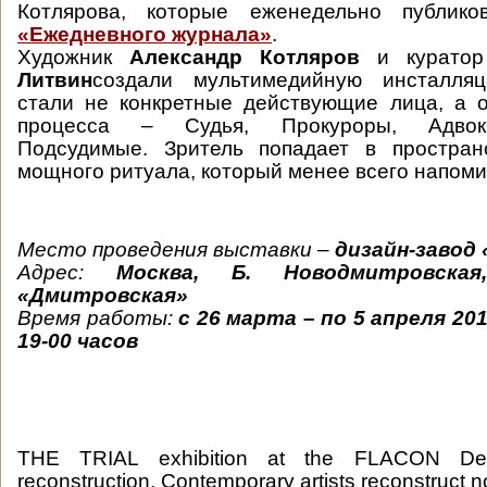
Котлярова, которые еженедельно публико
«Ежедневного журнала»
.
Художник
Александр Котляров
и куратор
Литвин
создали мультимедийную инсталляц
стали не конкретные действующие лица, а 
процесса – Судья, Прокуроры, Адвока
Подсудимые. Зритель попадает в простран
мощного ритуала, который менее всего напоми
Место проведения выставки –
дизайн-завод
Адрес:
Москва, Б. Новодмитровская
«Дмитровская»
Время работы:
с 26 марта – по 5 апреля 2010
19-00 часов
THE TRIAL exhibition at the FLACON Des
reconstruction. Contemporary artists reconstruct no