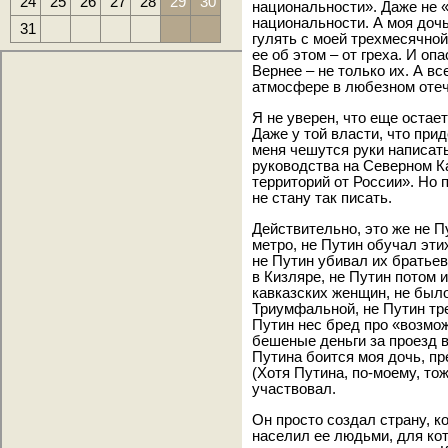
24
25
26
27
28
29
30
национальности». Даже не 
национальности. А моя дочь
31
гулять с моей трехмесячной
ее об этом – от греха. И оп
Вернее – не только их. А в
атмосфере в любезном отеч
Я не уверен, что еще остае
Даже у той власти, что при
меня чешутся руки написат
руководства на Северном К
территорий от России». Но 
не стану так писать.
Действительно, это же не П
метро, не Путин обучал эт
не Путин убивал их братьев
в Кизляре, не Путин потом
кавказских женщин, не было
Триумфальной, не Путин тр
Путин нес бред про «возмо
бешеные деньги за проезд 
Путина боится моя дочь, пр
(Хотя Путина, по-моему, тож
участвовал.
Он просто создал страну, к
населил ее людьми, для кот