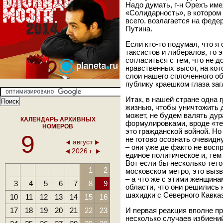
Надо думать, г-н Орехъ им
«Солидарность», в котором
всего, возлагается на феде
Путина.
Если кто-то подумал, что я
таксистов и либералов, то э
согласиться с тем, что не д
нравственных высот, на ко
слои нашего сплоченного 
публику краешком глаза заг
Итак, в нашей стране одна 
жизнью, чтобы уничтожить д
может, не будем валять ду
КАЛЕНДАРЬ АРХИВНЫХ
формулировками, вроде «те
НОМЕРОВ
это гражданской войной. Н
9
не готово осознать очевидн
август
– они уже де факто не вос
2026 г.
единое политическое и, тем
Вот если бы несколько тето
1
2
московском метро, это вызв
– а что же с этими женщина
3
4
5
6
7
8
9
области, что они решились
шахидки с Северного Кавка
10
11
12
13
14
15
16
17
18
19
20
21
22
23
И первая реакция вполне п
несколько случаев избиений