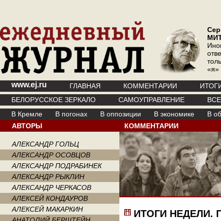
Сер
МИ
Ино
отв
тол
«я»
www.ej.ru
ГЛАВНАЯ
КОММЕНТАРИИ
ИТОГ
БЕЛОРУССКОЕ ЗЕРКАЛО
САМОУПРАВЛЕНИЕ
ВС
В Кремле
В погонах
В оппозиции
В экономике
В о
АВТОРЫ
КОММЕНТАРИИ
АЛЕКСАНДР ГОЛЬЦ
АЛЕКСАНДР ОСОВЦОВ
АЛЕКСАНДР ПОДРАБИНЕК
АЛЕКСАНДР РЫКЛИН
АЛЕКСАНДР ЧЕРКАСОВ
АЛЕКСЕЙ КОНДАУРОВ
АЛЕКСЕЙ МАКАРКИН
ИТОГИ НЕДЕЛИ.
АНАТОЛИЙ БЕРШТЕЙН