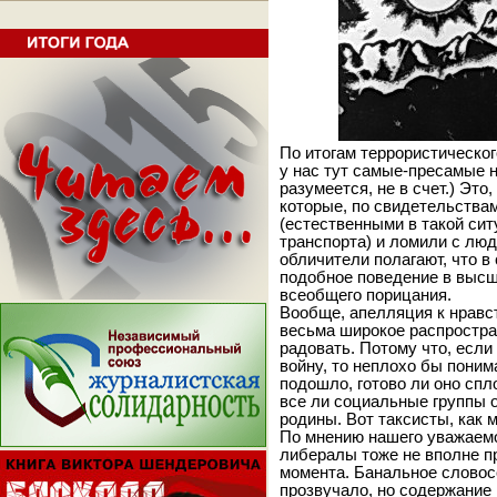
По итогам террористическог
у нас тут самые-пресамые н
разумеется, не в счет.) Это
которые, по свидетельства
(естественными в такой си
транспорта) и ломили с люд
обличители полагают, что в
подобное поведение в высш
всеобщего порицания.
Вообще, апелляция к нравс
весьма широкое распростран
радовать. Потому что, если
войну, то неплохо бы поним
подошло, готово ли оно спл
все ли социальные группы 
родины. Вот таксисты, как 
По мнению нашего уважаемо
либералы тоже не вполне п
момента. Банальное словосо
прозвучало, но содержание