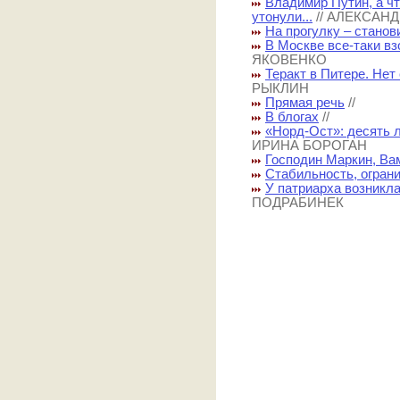
Владимир Путин, а ч
утонули...
// АЛЕКСАН
На прогулку – станов
В Москве все-таки в
ЯКОВЕНКО
Теракт в Питере. Нет
РЫКЛИН
Прямая речь
//
В блогах
//
«Норд-Ост»: десять 
ИРИНА БОРОГАН
Господин Маркин, Ва
Стабильность, огран
У патриарха возникл
ПОДРАБИНЕК