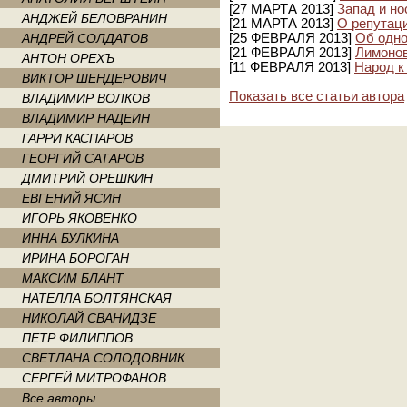
[27 МАРТА 2013]
Запад и но
АНДЖЕЙ БЕЛОВРАНИН
[21 МАРТА 2013]
О репутаци
АНДРЕЙ СОЛДАТОВ
[25 ФЕВРАЛЯ 2013]
Об одн
[21 ФЕВРАЛЯ 2013]
Лимонов
АНТОН ОРЕХЪ
[11 ФЕВРАЛЯ 2013]
Народ к
ВИКТОР ШЕНДЕРОВИЧ
Показать все статьи автора
ВЛАДИМИР ВОЛКОВ
ВЛАДИМИР НАДЕИН
ГАРРИ КАСПАРОВ
ГЕОРГИЙ САТАРОВ
ДМИТРИЙ ОРЕШКИН
ЕВГЕНИЙ ЯСИН
ИГОРЬ ЯКОВЕНКО
ИННА БУЛКИНА
ИРИНА БОРОГАН
МАКСИМ БЛАНТ
НАТЕЛЛА БОЛТЯНСКАЯ
НИКОЛАЙ СВАНИДЗЕ
ПЕТР ФИЛИППОВ
СВЕТЛАНА СОЛОДОВНИК
СЕРГЕЙ МИТРОФАНОВ
Все авторы