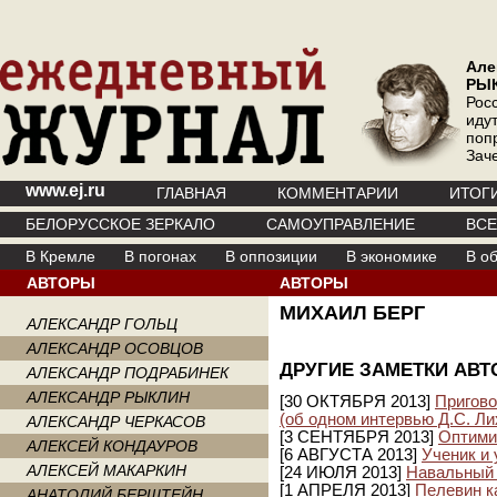
Але
РЫ
Рос
иду
поп
Зач
www.ej.ru
ГЛАВНАЯ
КОММЕНТАРИИ
ИТОГ
БЕЛОРУССКОЕ ЗЕРКАЛО
САМОУПРАВЛЕНИЕ
ВС
В Кремле
В погонах
В оппозиции
В экономике
В о
АВТОРЫ
АВТОРЫ
МИХАИЛ БЕРГ
АЛЕКСАНДР ГОЛЬЦ
АЛЕКСАНДР ОСОВЦОВ
ДРУГИЕ ЗАМЕТКИ АВТ
АЛЕКСАНДР ПОДРАБИНЕК
АЛЕКСАНДР РЫКЛИН
[30 ОКТЯБРЯ 2013]
Пригово
(об одном интервью Д.С. Ли
АЛЕКСАНДР ЧЕРКАСОВ
[3 СЕНТЯБРЯ 2013]
Оптими
АЛЕКСЕЙ КОНДАУРОВ
[6 АВГУСТА 2013]
Ученик и
АЛЕКСЕЙ МАКАРКИН
[24 ИЮЛЯ 2013]
Навальный 
[1 АПРЕЛЯ 2013]
Пелевин к
АНАТОЛИЙ БЕРШТЕЙН