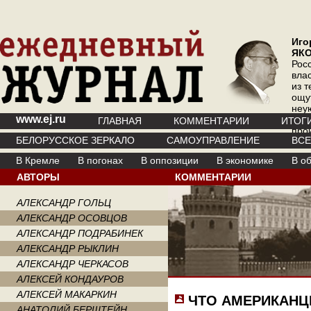
Иго
ЯК
Рос
вла
из т
ощу
неу
www.ej.ru
где 
ГЛАВНАЯ
КОММЕНТАРИИ
ИТОГ
про
БЕЛОРУССКОЕ ЗЕРКАЛО
САМОУПРАВЛЕНИЕ
ВС
инт
В Кремле
В погонах
В оппозиции
В экономике
В о
АВТОРЫ
КОММЕНТАРИИ
АЛЕКСАНДР ГОЛЬЦ
АЛЕКСАНДР ОСОВЦОВ
АЛЕКСАНДР ПОДРАБИНЕК
АЛЕКСАНДР РЫКЛИН
АЛЕКСАНДР ЧЕРКАСОВ
АЛЕКСЕЙ КОНДАУРОВ
АЛЕКСЕЙ МАКАРКИН
ЧТО АМЕРИКАНЦ
АНАТОЛИЙ БЕРШТЕЙН