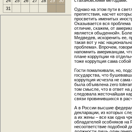
24
25
26
27
28
29
30
стахановскими методами.
31
Однако на этом пути в све
препятствия, насчет которы
просветить именитых иностр
Оказывается вся проблема в
отличие, скажем, от америк
является обыденной». Более
Медведев, искоренить ее, п
такая вот у нас национальн
проблема». Впрочем, говори
напомнить американцам, что
плане коррупции «в отдельн
тоже коррупция сама собой 
Гости помалкивали, но, под
государства, что бушевав
коррупция исчезла не сама 
была объявлена zero tolera
том смысле, что в ответ н
следовала жесточайшая кар
связи провинившихся в рас
А в России высшие федерал
декларации, из которых сле
а их жены – все как одна 
обладателей особняков на Р
несоответствие подобной д
должности лишь один генера