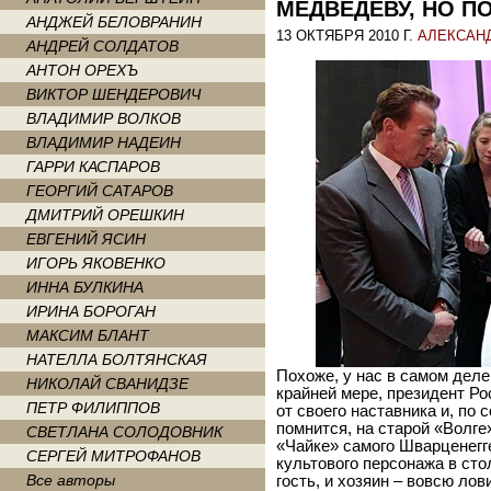
МЕДВЕДЕВУ, НО П
АНДЖЕЙ БЕЛОВРАНИН
13 ОКТЯБРЯ 2010 Г.
АЛЕКСАН
АНДРЕЙ СОЛДАТОВ
АНТОН ОРЕХЪ
ВИКТОР ШЕНДЕРОВИЧ
ВЛАДИМИР ВОЛКОВ
ВЛАДИМИР НАДЕИН
ГАРРИ КАСПАРОВ
ГЕОРГИЙ САТАРОВ
ДМИТРИЙ ОРЕШКИН
ЕВГЕНИЙ ЯСИН
ИГОРЬ ЯКОВЕНКО
ИННА БУЛКИНА
ИРИНА БОРОГАН
МАКСИМ БЛАНТ
НАТЕЛЛА БОЛТЯНСКАЯ
Похоже, у нас в самом дел
НИКОЛАЙ СВАНИДЗЕ
крайней мере, президент Ро
ПЕТР ФИЛИППОВ
от своего наставника и, по 
помнится, на старой «Волге
СВЕТЛАНА СОЛОДОВНИК
«Чайке» самого Шварценегге
СЕРГЕЙ МИТРОФАНОВ
культового персонажа в сто
Все авторы
гость, и хозяин – вовсю ло