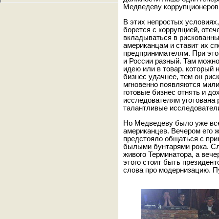
Медведеву коррупционеров,
В этих непростых условиях,
борется с коррупцией, отеч
вкладываться в рискованны
американцам и ставит их сп
предпринимателям. При это
и России разный. Там можн
идею или в товар, который 
бизнес удачнее, тем он рис
мгновенно появляются мили
готовые бизнес отнять и до
исследователям уготована р
талантливые исследователи
Но Медведеву было уже все
американцев. Вечером его 
предстояло общаться с при
былыми бунтарями рока. Слу
живого Терминатора, а веч
этого стоит быть президент
слова про модернизацию. П