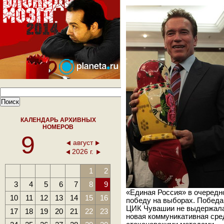
КАЛЕНДАРЬ АРХИВНЫХ
НОМЕРОВ
9
август
2026 г.
1
2
3
4
5
6
7
8
9
«Единая Россия» в очередн
10
11
12
13
14
15
16
победу на выборах. Победа
ЦИК Чувашии не выдержала 
17
18
19
20
21
22
23
новая коммуникативная сре