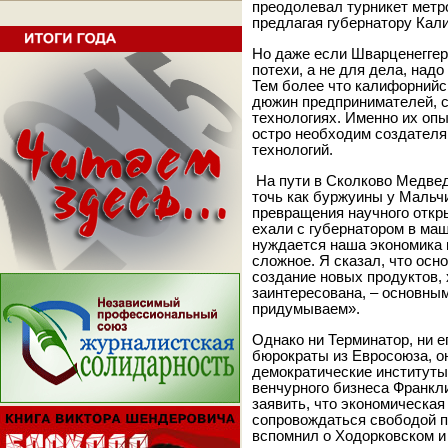
преодолевал турникет метро
предлагая губернатору Кал
Но даже если Шварценеггер
потехи, а не для дела, над
Тем более что калифорнийс
дюжин предпринимателей, 
технологиях. Именно их опы
остро необходим создателя
технологий.
На пути в Сколково Медвед
точь как буржуины у Маль
превращения научного откр
ехали с губернатором в маш
нуждается наша экономика и
сложное. Я сказал, что осн
создание новых продуктов, 
заинтересована, – основны
придумываем».
Однако ни Терминатор, ни ег
бюрократы из Евросоюза, о
демократические институты
венчурного бизнеса Франкли
заявить, что экономическа
сопровождаться свободой п
вспомнил о Ходорковском и