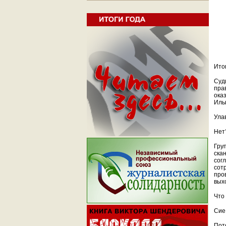
Ито
Суд
пра
ока
Иль
Ула
Нет
Гру
ска
сог
сот
про
вых
Что
Сие 
Пот