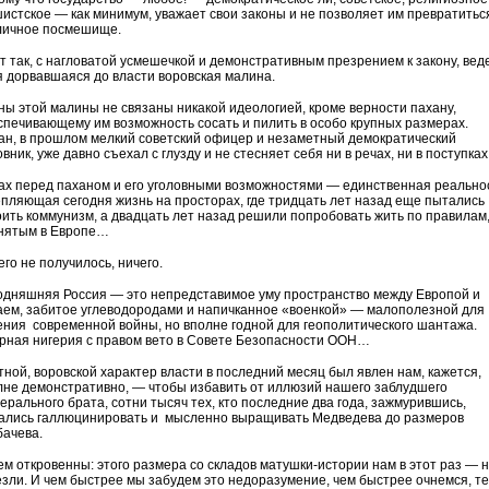
истское — как минимум, уважает свои законы и не позволяет им превратитьс
личное посмешище.
от так, с нагловатой усмешечкой и демонстративным презрением к закону, вед
я дорвавшаяся до власти воровская малина.
ны этой малины не связаны никакой идеологией, кроме верности пахану,
спечивающему им возможность сосать и пилить в особо крупных размерах.
ан, в прошлом мелкий советский офицер и незаметный демократический
вник, уже давно съехал с глузду и не стесняет себя ни в речах, ни в поступка
ах перед паханом и его уголовными возможностями — единственная реальнос
епляющая сегодня жизнь на просторах, где тридцать лет назад еще пытались
оить коммунизм, а двадцать лет назад решили попробовать жить по правилам
инятым в Европе…
го не получилось, ничего.
одняшняя Россия — это непредставимое уму пространство между Европой и
аем, забитое углеводородами и напичканное «военкой» — малополезной для
ения современной войны, но вполне годной для геополитического шантажа.
рная нигерия с правом вето в Совете Безопасности ООН…
тной, воровской характер власти в последний месяц был явлен нам, кажется,
лне демонстративно, — чтобы избавить от иллюзий нашего заблудшего
ерального брата, сотни тысяч тех, кто последние два года, зажмурившись,
ались галлюцинировать и мысленно выращивать Медведева до размеров
бачева.
ем откровенны: этого размера со складов матушки-истории нам в этот раз — 
езли. И чем быстрее мы забудем это недоразумение, чем быстрее очнемся, т