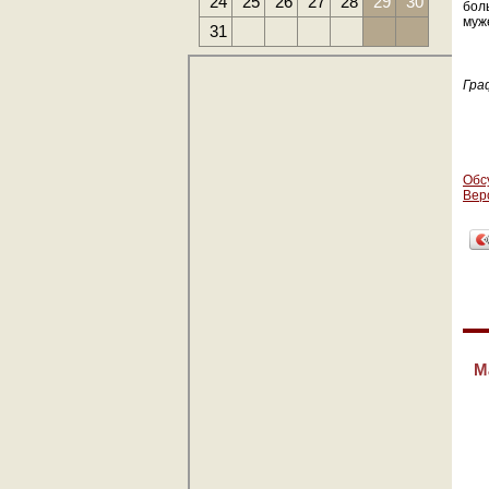
24
25
26
27
28
29
30
бол
муж
31
Гра
Обс
Вер
М