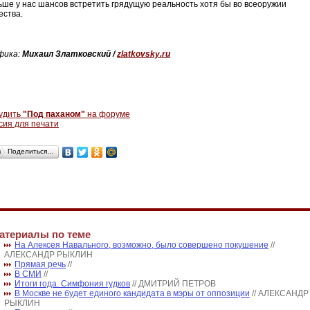
ьше у нас шансов встретить грядущую реальность хотя бы во всеоружии
ества.
фика:
Михаил Златковский /
zlatkovsky.ru
удить
"Под паханом"
на форуме
сия для печати
Поделиться…
атериалы по теме
На Алексея Навального, возможно, было совершено покушение
//
АЛЕКСАНДР РЫКЛИН
Прямая речь
//
В СМИ
//
Итоги года. Симфония гудков
// ДМИТРИЙ ПЕТРОВ
В Москве не будет единого кандидата в мэры от оппозиции
// АЛЕКСАНДР
РЫКЛИН