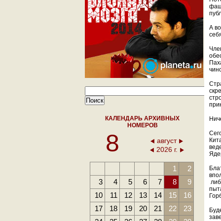
фаш
пуб
А в
себ
Чле
обе
Пах
чино
Стр
скр
стр
пр
КАЛЕНДАРЬ АРХИВНЫХ
Ниче
НОМЕРОВ
8
Сег
август
Кит
вед
2026 г.
Яде
1
2
Бла
впо
3
4
5
6
7
8
9
либ
пыт
10
11
12
13
14
15
16
Гор
17
18
19
20
21
22
23
Буд
зав