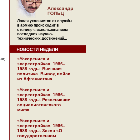
Ловля уклонистов от службы
в армию происходит в
столице с использованием
последних научно-
технических достижений...
НОВОСТИ НЕДЕЛИ
«Ускорение» и
ью;
«перестройка». 1986–
1988 годы. Внешняя
политика. Вывод войск
из Афганистана
«Ускорение» и
«перестройка». 1986–
1988 годы. Развенчание
социалистического
мифа
«Ускорение» и
«перестройка». 1986–
1988 годы. Закон «О
государственном
,