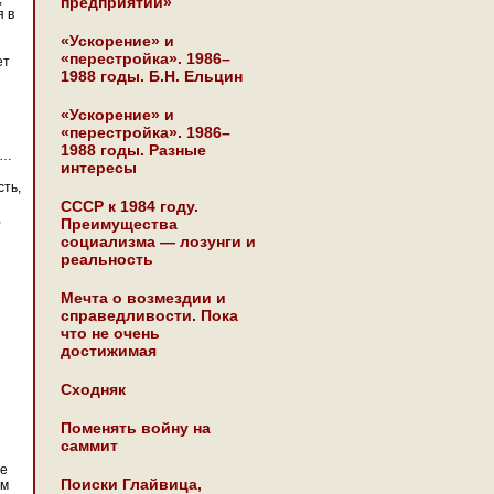
предприятии»
я в
«Ускорение» и
«перестройка». 1986–
ет
1988 годы. Б.Н. Ельцин
«Ускорение» и
«перестройка». 1986–
1988 годы. Разные
х…
интересы
ть,
СССР к 1984 году.
,
Преимущества
социализма — лозунги и
реальность
Мечта о возмездии и
справедливости. Пока
что не очень
достижимая
Сходняк
Поменять войну на
саммит
не
Поиски Глайвица,
ем