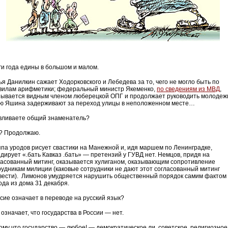
ги года едины в большом и малом.
ья Данилкин сажает Ходорковского и Лебедева за то, чего не могло быть по
вилам арифметики; федеральный министр Якеменко,
по сведениям из МВД
,
зывается видным членом люберецкой ОПГ и продолжает руководить молодеж
ю Яшина задерживают за переход улицы в неположенном месте…
вливаете общий знаменатель?
? Продолжаю.
ппа уродов рисует свастики на Манежной и, идя маршем по Ленинградке,
ндирует «.бать Кавказ .бать» — претензий у ГУВД нет. Немцов, придя на
ласованный митинг, оказывается хулиганом, оказывающим сопротивление
рудникам милиции (каковые сотрудники не дают этот согласованный митинг
вести). Лимонов умудряется нарушить общественный порядок самим фактом
ода из дома 31 декабря.
 сие означает в переводе на русский язык?
означает, что государства в России — нет.
ому что государство — любое! — демократическое ли, советское, религиозное