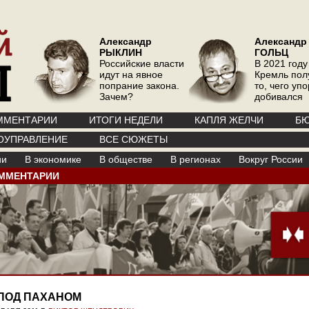
Александр
Александр
РЫКЛИН
ГОЛЬЦ
Российские власти
В 2021 году
идут на явное
Кремль пол
попрание закона.
то, чего уп
Зачем?
добивался
ММЕНТАРИИ
ИТОГИ НЕДЕЛИ
КАПЛЯ ЖЕЛЧИ
БЮ
ОУПРАВЛЕНИЕ
ВСЕ СЮЖЕТЫ
ии
В экономике
В обществе
В регионах
Вокруг России
ММЕНТАРИИ
ПОД ПАХАНОМ