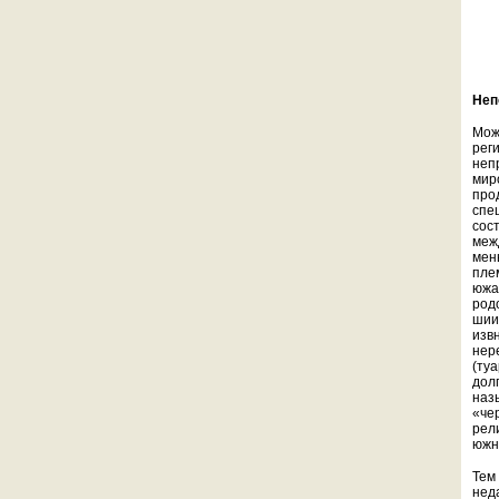
Неп
Мож
рег
неп
мир
про
спе
сос
меж
мен
пле
южа
род
шии
изв
нер
(ту
дол
наз
«че
рел
южн
Тем
нед