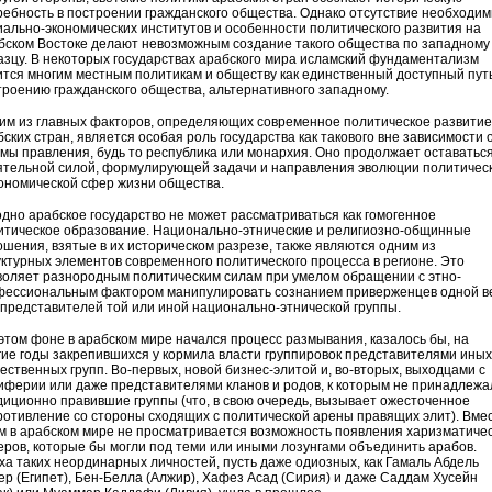
ребность в построении гражданского общества. Однако отсутствие необходи
иально-экономических институтов и особенности политического развития на
бском Востоке делают невозможным создание такого общества по западному
азцу. В некоторых государствах арабского мира исламский фундаментализм
ится многим местным политикам и обществу как единственный доступный путь
троению гражданского общества, альтернативного западному.
им из главных факторов, определяющих современное политическое развитие
ских стран, является особая роль государства как такового вне зависимости 
мы правления, будь то республика или монархия. Оно продолжает оставатьс
ятельной силой, формулирующей задачи и направления эволюции политичес
кономической сфер жизни общества.
одно арабское государство не может рассматриваться как гомогенное
итическое образование. Национально-этнические и религиозно-общинные
ошения, взятые в их историческом разрезе, также являются одним из
уктурных элементов современного политического процесса в регионе. Это
воляет разнородным политическим силам при умелом обращении с этно-
фессиональным фактором манипулировать сознанием приверженцев одной 
 представителей той или иной национально-этнической группы.
этом фоне в арабском мире начался процесс размывания, казалось бы, на
гие годы закрепившихся у кормила власти группировок представителями иных
ественных групп. Во-первых, новой бизнес-элитой и, во-вторых, выходцами с
иферии или даже представителями кланов и родов, к которым не принадлежа
диционно правившие группы (что, в свою очередь, вызывает ожесточенное
ротивление со стороны сходящих с политической арены правящих элит). Вме
ем в арабском мире не просматривается возможность появления харизматиче
еров, которые бы могли под теми или иными лозунгами объединить арабов.
ха таких неординарных личностей, пусть даже одиозных, как Гамаль Абдель
ер (Египет), Бен-Белла (Алжир), Хафез Асад (Сирия) и даже Саддам Хусейн