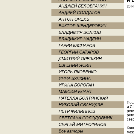
И 
АНДЖЕЙ БЕЛОВРАНИН
20 
АНДРЕЙ СОЛДАТОВ
АНТОН ОРЕХЪ
ВИКТОР ШЕНДЕРОВИЧ
ВЛАДИМИР ВОЛКОВ
ВЛАДИМИР НАДЕИН
ГАРРИ КАСПАРОВ
ГЕОРГИЙ САТАРОВ
ДМИТРИЙ ОРЕШКИН
ЕВГЕНИЙ ЯСИН
ИГОРЬ ЯКОВЕНКО
ИННА БУЛКИНА
ИРИНА БОРОГАН
МАКСИМ БЛАНТ
НАТЕЛЛА БОЛТЯНСКАЯ
Пос
НИКОЛАЙ СВАНИДЗЕ
и С
ПЕТР ФИЛИППОВ
рег
рег
СВЕТЛАНА СОЛОДОВНИК
све
СЕРГЕЙ МИТРОФАНОВ
Кон
Все авторы
меж