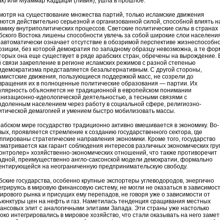
ак) или Муаммар Каддафи (Ливия), ушла в прошлое.
мотря на существование множества партий, только исламские движения
яются действительно серьезной и организованной силой, способной влиять н
амику внутриполитических процессов. Светские политические силы в странах
бского Востока лишены способности увлечь за собой широкие слои населения
 автоматически означает отсутствие в обозримой перспективе жизнеспособн
озиции, без которой демократия по западному образцу невозможна, а те фор
оторых она еще существует в ряде арабских стран, обречены на вырождение. 
й связи закрепление в регионе исламских режимов с разной степенью
идемократизма представляется безальтернативным. С другой стороны,
амистские движения, пользующиеся поддержкой масс, не созрели до
вращения их в полноценные политические образования — партии. Их
улярность объясняется не традиционной в европейском понимании
анизационно-идеологической деятельностью, а тесными связями с
здоленным населением через работу в социальной сфере, религиозно-
итической демагогией и умением быстро мобилизовать массы.
рабском мире государство традиционно активно вмешивается в экономику. Во-
вых, проявляется стремление к созданию государственного сектора, где
уппированы стратегические направления экономики. Кроме того, государство
сматривается как гарант соблюдения интересов различных экономических гру
контролер» хозяйственно-экономических отношений, что также противоречит
адной, преимущественно англо-саксонской модели демократии, формально
ентирующейся на неограниченную предпринимательскую свободу.
бские государства, особенно крупные экспортеры углеводородов, энергично
егрируясь в мировую финансовую систему, не могли не оказаться в зависимос
мирового рынка и присущих ему перепадов, не говоря уже о зависимости от
ъюнктуры цен на нефть и газ. Наметилась тенденция сращивания местных
ансовых элит с аналогичными элитами Запада. Эти страны уже настолько
боко интегрировались в мировое хозяйство, что стали оказывать на него заме