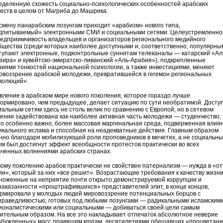
еделенную схожесть социально-психологических особенностей арабских
еств в целом от Магриба до Машрика.
смену панарабским лозунгам приходит «арабизм» нового типа,
дпитываемый» электронными СМИ и социальными сетями. Целеустремленно
редприимчивость владельцев и организаторов регионального медийного
бщества (среди которых наиболее доступными и, соответственно, популярны
тупают электронные, подконтрольные суннитам телеканалы — катарский «Ал
зира» и кувейтско-эмиратско-ливанский «Аль-Арабия»), подкрепленные
ниями тонкостей национальной психологии, а также инвестициями, меняют
овоззрение арабской молодежи, превратившейся в гегемон региональных
волюций».
вление в арабском мире нового поколения, которое гораздо лучше
ормировано, чем предыдущее, делает ситуацию по сути необратимой. Доступ
иальным сетям здесь не столь велик по сравнению с Европой, но в сетевом
ении задействована как наиболее активная часть молодежи — студенчество, 
что особенно важно, более массовая маргинальная среда, подверженная влия
икального ислама и способная на неадекватные действия. Главным образом
нно благодаря мобилизующей роли проповедников в мечетях, а не социальн
ям был достигнут эффект всеобщности протестов практически во всех
аченных волнениями арабских странах.
ому поколению арабов практически не свойствен патернализм — нужда в «о
ии», который за них «все решит». Возрастающие требования к качеству жизни
ноженные на неприятие почти открыто демонстрируемой коррупции и
наказанности «проштрафившихся» представителей элит, в конце концов,
рмировали у молодых людей мировоззрение потенциальных борцов с
праведливостью, готовых под любыми лозунгами — радикальными исламскими
ионалистическими или социальными — добиваться своей цели самым
ительным образом. На все это накладывает отпечаток абсолютное неверие
збужденных» масс правящим кругам, десятилетиями обещавших «процветани