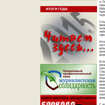
гг.
пер
Кар
Ара
пор
Соц
век
пол
либ
сфе
Исл
нас
кул
раз
вни
В п
рел
сун
Сау
про
бор
мне
реж
ини
пос
(на
вне
С д