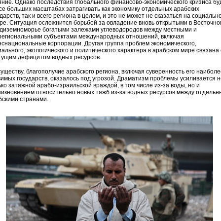
яние. Однако последствия глобального финансово-экономического кризиса бу
все больших масштабах затрагивать как экономику отдельных арабских
дарств, так и всего региона в целом, и это не может не сказаться на социальн
ре. Ситуация осложнится борьбой за овладение вновь открытыми в Восточно
диземноморье богатыми залежами углеводородов между местными и
региональными субъектами международных отношений, включая
нснациональные корпорации. Другая группа проблем экономического,
иального, экологического и политического характера в арабском мире связана 
тущим дефицитом водных ресурсов.
существу, благополучие арабского региона, включая суверенность его наиболе
вимых государств, оказалось под угрозой. Драматизм проблемы усиливается н
ько затяжной арабо-израильской враждой, в том числе из-за воды, но и
никновением относительно новых тяжб из-за водных ресурсов между отдель
бскими странами.