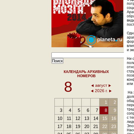
пот
соц
Ара
обр
вид
пос
Одн
араб
фор
вли
и э
Ни 
пол
отн
стр
КАЛЕНДАРЬ АРХИВНЫХ
поз
НОМЕРОВ
кон
8
или
август
2026 г.
На 
дол
общ
1
2
пер
тра
3
4
5
6
7
8
9
соп
с т
10
11
12
13
14
15
16
лид
17
18
19
20
21
22
23
Эпо
Нас