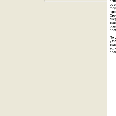
вли
во 
госу
сфе
Сре
вне
тра
соц
рас
По 
уяз
тол
воз
ара