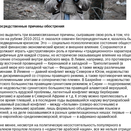
осредственные причины обострения
но выделить три взаимосвязанные причины, сыгравшие свою роль в том, что
ион на рубеже 2010-2011 гг. оказался охвачен беспрецедентным и, казалось бы
редвиденным кризисом. Это — социально-психологическое состояние общест
овой финансово-экономический кризис и внешнее влияние. Сохраняются и
должают играть «деструктивную» роль и причины «традиционного» характера
цифичные для каждой страны, но исторически оказывающие влияние на общ
тояние отношений внутри арабского мира. В Ливии, например, это противоре
ду восточной провинцией — Киренаикой и западной — Триполитанией (в
ьшей мере юго-западной частью — Феццаном), а также между различными
менами. В Йемене — давний конфликт между Севером и Югом, недовольство
н дискриминацией со стороны правящего режима, а также противоречия меж
оплеменными элитами и соперничество племен. В Бахрейне — недовольство
тского большинства правящим суннитским режимом, в Сирии — подогреваем
не недовольство суннитского большинства правящей алавитской верхушкой,
ешенность курдской проблемы, латентный конфликт между берберами
арегами) и арабами в Северной Африке и т.д. К этому можно приплюсовать и
гое время тлевший, а в последние годы вырвавшийся наружу внутриарабский 
ываемый расовый конфликт – между «белыми» (северо-восточными) и
рными» (южными) арабами, лишь формально объединенными языком и
игией, а на деле оказавшимися в разных цивилизационных нишах: первые — 
о-европейско-средиземноморской, вторые — в африкано-аравийской.
 не менее, несмотря на политическую несостоятельность популярного в
алеком прошлом лозунга о «единстве арабской нации», все же нельзя отрица