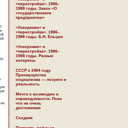
«перестройка». 1986–
1988 годы. Закон «О
государственном
предприятии»
I
«Ускорение» и
и
«перестройка». 1986–
ой
1988 годы. Б.Н. Ельцин
кой
«Ускорение» и
«перестройка». 1986–
1988 годы. Разные
го
интересы
СССР к 1984 году.
Преимущества
о
социализма — лозунги и
реальность
для
для
Мечта о возмездии и
справедливости. Пока
что не очень
 ее
достижимая
Сходняк
Поменять войну на