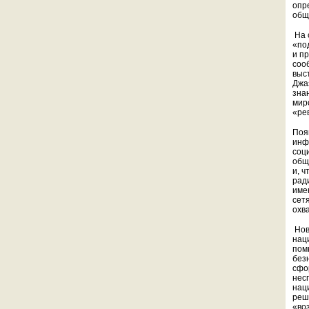
опр
общ
На 
«по
и п
соо
выс
Джа
зна
мир
«ре
Поя
инф
соц
общ
и, 
рад
име
сет
охв
Нов
нац
пом
без
сфо
нес
нац
реш
«во