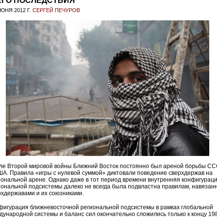
ЕГО ПОСЛЕДСТВИЯ
ИЮНЯ 2012 Г.
СЕРГЕЙ ПЕЧУРОВ
ле Второй мировой войны Ближний Восток постоянно был ареной борьбы С
ША. Правила «игры с нулевой суммой» диктовали поведение сверхдержав на
иональной арене. Однако даже в тот период времени внутренняя конфигурац
иональной подсистемы далеко не всегда была подвластна правилам, навязан
рхдержавами и их союзниками.
фигурация ближневосточной региональной подсистемы в рамках глобальной
дународной системы и баланс сил окончательно сложились только к концу 19