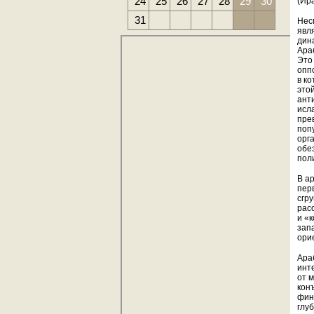
24
25
26
27
28
29
30
(Ир
31
Нес
явл
дин
Ара
Это
опп
в к
это
ант
исл
пре
поп
орг
обе
пол
В а
пер
сгр
рас
и «
зап
ори
Ара
инт
от 
кон
фин
глу