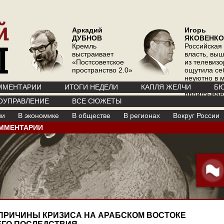
Аркадий
Игорь
ДУБНОВ
ЯКОВЕНКО
Кремль
Российская
выстраивает
власть, вы
«Постсоветское
из телевизо
пространство 2.0»
ощутила се
неуютно в 
где телевиз
ММЕНТАРИИ
ИТОГИ НЕДЕЛИ
КАПЛЯ ЖЕЛЧИ
БЮ
проигрывае
ОУПРАВЛЕНИЕ
ВСЕ СЮЖЕТЫ
интернету
ии
В экономике
В обществе
В регионах
Вокруг России
ММЕНТАРИИ
ПРИЧИНЫ КРИЗИСА НА АРАБСКОМ ВОСТОКЕ