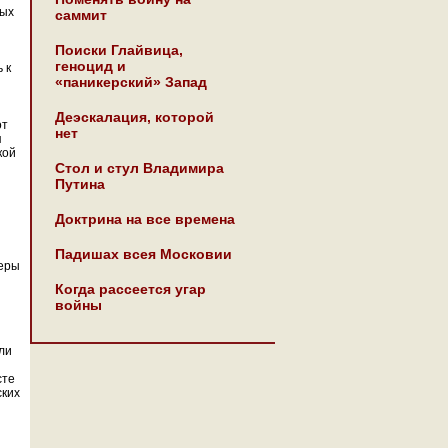
мых
саммит
Поиски Глайвица,
геноцид и
 к
«паникерский» Запад
Деэскалация, которой
от
нет
я
кой
Стол и стул Владимира
Путина
Доктрина на все времена
Падишах всея Московии
веры
Когда рассеется угар
войны
ли
сте
ских