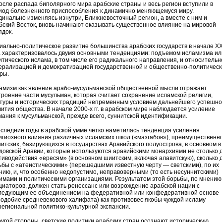
 После распада биполярного мира арабские страны и весь регион вступили в
иод болезненного приспособления к динамично меняющемуся миру.
динально изменяясь изнутри, Ближневосточный регион, а вместе с ним и
бский Восток, вновь начинают оказывать существенное влияние на мировой
ядок.
иально-политическое развитие большинства арабских государств в начале XX
а характеризовалось двумя основными тенденциями: подъемом исламизма ил
итического ислама, в том числе его радикального направления, и относительн
ерализацией и демократизацией государственной и общественно-политичес
ры.
амизм как явление арабо-мусульманской общественной мысли отражает
троение части мусульман, которая считает сохранение исламской религии,
ьтуры и исторических традиций непременным условием дальнейшего успешно
вития общества. В начале 2000-х гг. в арабском мире наблюдается усиление
мания к мусульманской, прежде всего, суннитской идентификации.
оследние годы в арабской умме четко наметилась тенденция усиления
игиозного влияния различных исламских школ («мазгабов»), преимущественн
нитских, базирующихся в государствах Аравийского полуострова, в основном в
довской Аравии, которые используются аравийскими монархиями не столько 
тиводействия «ересям» (в основном шиитским, включая алавитскую), сколько 
ьбы с «атеистическими» (перешедшими известную черту — светскими), по их
нию, и, что особенно недопустимо, неправоверными (то есть несуннитскими)
имами и политическими организациями. Результатом этой борьбы, по мнению
циаторов, должен стать ренессанс или возрождение арабской нации с
ледующим ее объединением на федеративной или конфедеративной основе
подобие средневекового халифата) как противовес якобы чуждой исламу
региональной политико-культурной экспансии.
ругой стороны, светские политики арабских стран осознают историческую