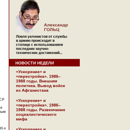
Ловля уклонистов от службы
в армию происходит в
столице с использованием
последних научно-
технических достижений...
НОВОСТИ НЕДЕЛИ
«Ускорение» и
«перестройка». 1986–
1988 годы. Внешняя
политика. Вывод войск
из Афганистана
ССР
«Ускорение» и
«перестройка». 1986–
ия
1988 годы. Развенчание
ным
социалистического
мифа
80-х
«Ускорение» и