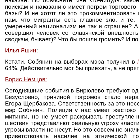
наказан. Но объясните мне кто-нибудь: како
поискам и наказанию имеет погром торгового
базы? И не хотят ли это прокомментировать и
нам, что мигранты есть главное зло, и те, 
умеренный национализм не так и страшен? А
совершил человек со славянской внешность
сводкам, бывает)? Что бы пошли громить? И п
Илья Яшин
:
Кстати, Собянин на выборах мэра получил в
64%. Действительно мог бы приехать, а не прят
Борис Немцов:
Сегодняшние события в Бирюлево требуют од
Безусловно, причиной погромов стало нера
Егора Щербакова. Ответственность за это нес
мэр Собянин. Полиция у нас умеет жестоко
митинги, но не умеет раскрывать преступлен
шествия представляют реальную угрозу власти
угрозы власти не несут. Но это совсем не значи
приветствовать насилие на этнической п