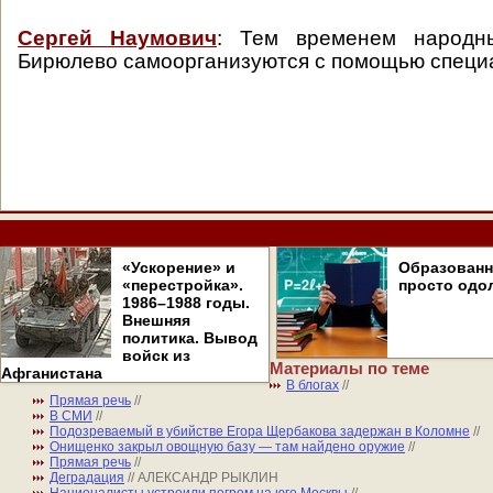
Сергей Наумович
: Тем временем народн
Бирюлево самоорганизуются с помощью специал
«Ускорение» и
Образован
«перестройка».
просто одо
1986–1988 годы.
Внешняя
политика. Вывод
войск из
Материалы по теме
Афганистана
В блогах
//
Прямая речь
//
В СМИ
//
Подозреваемый в убийстве Егора Щербакова задержан в Коломне
//
Онищенко закрыл овощную базу — там найдено оружие
//
Прямая речь
//
Деградация
// АЛЕКСАНДР РЫКЛИН