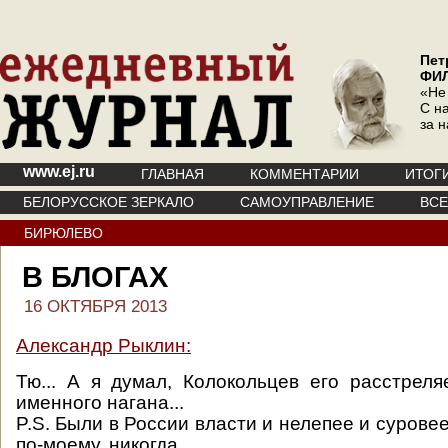
Пет
ФИ
«Не
С на
за 
www.ej.ru
ГЛАВНАЯ
КОММЕНТАРИИ
ИТОГ
БЕЛОРУССКОЕ ЗЕРКАЛО
САМОУПРАВЛЕНИЕ
ВС
БИРЮЛЕВО
В БЛОГАХ
16 ОКТЯБРЯ 2013
Александр Рыклин:
Тю... А я думал, Колокольцев его расстрел
именного нагана...
P.S. Были в России власти и нелепее и суровее
по-моему, никогда...