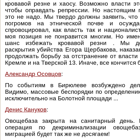
кровавой резне и хаосу. Возможно власти эт
чтобы оправдать репрессии. Но настоящим 
это не надо. Мы твердо должны заявить, что
погромов на этнической почве и осужд
спровоцировал, как власть так и националист
моя позиция не понравится многим. Но име
шанс избежать кровавой резни . Мы д
раскрытия убийства Егора Щербакова, наказа
продолжать борьбу за отстранение от власти 
Кремле и на Тверской 13. Иначе, все кончится
Александр Осовцов
:
По событиям в Бирюлеве возбуждено дело
Видимо, массовые беспорядки по определени
исключительно на Болотной площади ...
Денис Кануков
:
Овощебаза закрыта на санитарный день. 
операция по декриминализации овощеб
миграцией будет так же не досягаем!