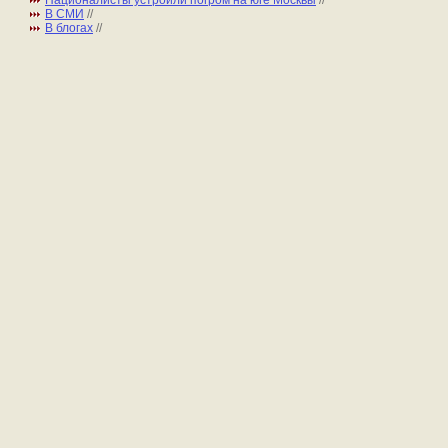
Националисты устроили погром на юге Москвы
//
В СМИ
//
В блогах
//