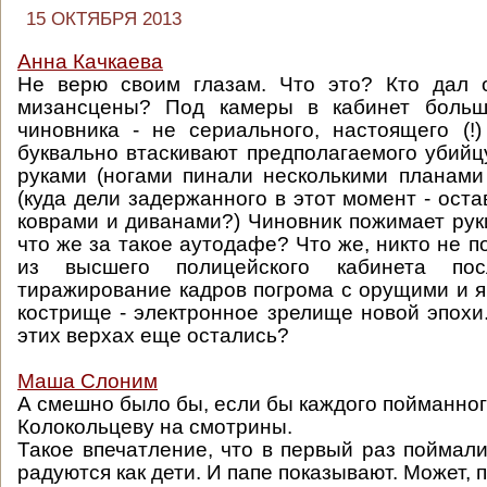
15 ОКТЯБРЯ 2013
Анна Качкаева
Не верю своим глазам. Что это? Кто дал 
мизансцены? Под камеры в кабинет больш
чиновника - не сериального, настоящего (!
буквально втаскивают предполагаемого убий
руками (ногами пинали несколькими планами
(куда дели задержанного в этот момент - ост
коврами и диванами?) Чиновник пожимает ру
что же за такое аутодафе? Что же, никто не п
из высшего полицейского кабинета пос
тиражирование кадров погрома с орущими и я
кострище - электронное зрелище новой эпохи.
этих верхах еще остались?
Маша Слоним
А смешно было бы, если бы каждого пойманног
Колокольцеву на смотрины.
Такое впечатление, что в первый раз поймал
радуются как дети. И папе показывают. Может, 