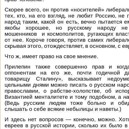
Скорее всего, он против «носителей» либерал
тех, кто, на его взгляд, не любит Россию, не
народ таким, какой он есть, вечно пытается е
якобы хорошее, но русскому народу не
мошенников и космополитов, ругающих влас
от нее. Короче говоря, против самих либерал
скрывая этого, отождествляет, в основном, с е
Что ж, имеет право на свое мнение.
Прилепин также совершенно прав и когда
оппонентам на его же, почти годичной д
товарищу Сталину», высказывает недоу
цельными днями можно писать о русском народ
православии, о рабстве-холопстве, об исп
Византией менталитете и тому подобном, а
н
(Ведь русским людям тоже больно и оби
слышать о себе всякие небылицы и наветы.)
И здесь нет вопросов — конечно, можно. Хот
евреев в русской истории, сколько их было в