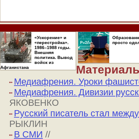
«Ускорение» и
Образован
«перестройка».
просто одо
1986–1988 годы.
Внешняя
политика. Вывод
войск из
Материалы
Афганистана
Медиафрения. Уроки фашист
Медиафрения. Дивизии русск
ЯКОВЕНКО
Русский писатель стал межд
РЫКЛИН
В СМИ
//