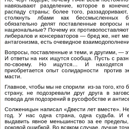
навязывают разделение, которое в конечн
распаду страны; более того, раззадоривают,
столкнуть лбами как бессмысленных б
обязательно делят поставленные вопросы 
национальные? Почему их противопоставляют д
либералов и консерваторов — бред же, нет ме
антагонизма, есть очевидное взаимодополнени
Вопросы, поставленные и теми, и другими, — 
И ответы на них ищутся сообща. Пусть с разн
по-своему. Но ищутся… И находятся 
приобретается опыт солидарности против э
масти.
Главное, чтобы мы не спорили из-за того, кто
страну, не подозревали друг друга в заго
повода для подозрений в русофобстве и анти
Солженицын написал «Двести лет вместе». Не
год. У нас одна страна, одна судьба. И е
выдавить явное меньшинство за ее пределы,
роковой ошибкой. Во всяком случае, лучше точн