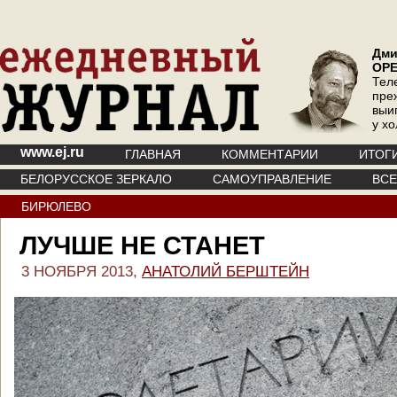
Дми
ОР
Тел
пре
выи
у х
www.ej.ru
ГЛАВНАЯ
КОММЕНТАРИИ
ИТОГ
БЕЛОРУССКОЕ ЗЕРКАЛО
САМОУПРАВЛЕНИЕ
ВС
БИРЮЛЕВО
ЛУЧШЕ НЕ СТАНЕТ
3 НОЯБРЯ 2013,
АНАТОЛИЙ БЕРШТЕЙН