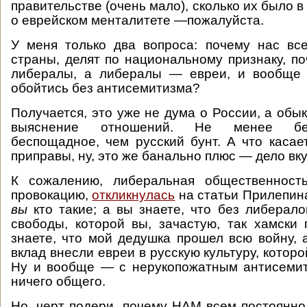
правительстве (очень мало), сколько их было в
о еврейском менталитете —пожалуйста.
У меня только два вопроса: почему нас вс
страны, делят по национальному признаку, п
либералы, а либералы — евреи, и вообще
обойтись без антисемитизма?
Получается, это уже не дума о России, а обы
выяснение отношений. Не менее бе
беспощадное, чем русский бунт. А что касае
приправы, ну, это же банально плюс — дело вку
К сожалению, либеральная общественност
провокацию,
откликнулась
на статьи Прилепина
вы
кто такие; а вы знаете, что без либерал
свободы, которой вы, зачастую, так хамски 
знаете, что мой дедушка прошел всю войну, а
вклад внесли евреи в русскую культуру, которо
Ну и вообще — с нерукопожатным антисемит
ничего общего.
Но, черт подери, почему НАМ всем постоянно,