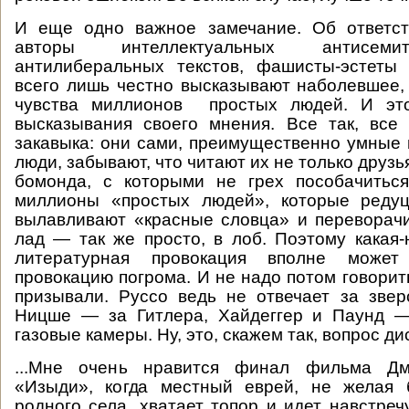
И еще одно важное замечание. Об ответст
авторы интеллектуальных антисемит
антилиберальных текстов, фашисты-эстеты 
всего лишь честно высказывают наболевшее
чувства миллионов простых людей. И это
высказывания своего мнения. Все так, все
закавыка: они сами, преимущественно умные
люди, забывают, что читают их не только друзь
бомонда, с которыми не грех пособачитьс
миллионы «простых людей», которые редуц
вылавливают «красные словца» и переворач
лад — так же просто, в лоб. Поэтому какая-
литературная провокация вполне может
провокацию погрома. И не надо потом говорит
призывали. Руссо ведь не отвечает за звер
Ницше — за Гитлера, Хайдеггер и Паунд —
газовые камеры. Ну, это, скажем так, вопрос д
...Мне очень нравится финал фильма Дм
«Изыди», когда местный еврей, не желая 
родного села, хватает топор и идет навстре