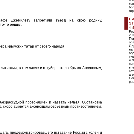
в ч
кон
бо
го
ПИ
стафе Джемилеву запретили въезд на свою родину,
ЭТ
кто-то решил.
4 
Ро
29.
По
ос
Одн
ера крымских татар от своего народа
нап
обр
ук
и Ф
пи
впе
итиками, в том числе и.о. губернатора Крыма Аксеновым,
ко
агр
Сок
реа
безрассудной провокацией и назвать нельзя. Обстановка
но, скоро аукнется аксеновцам серьезным противостоянием.
шага, продемонстрировавшего вставание России с колен и