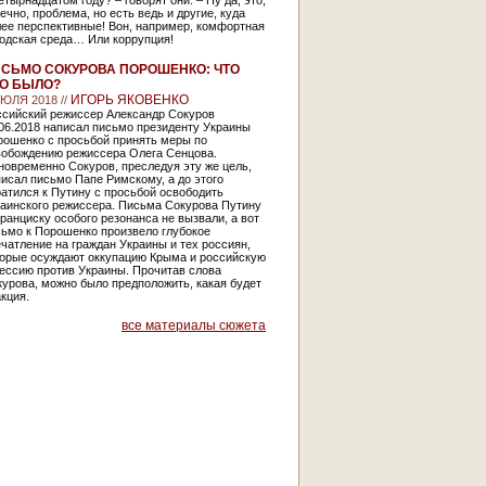
етырнадцатом году? – говорят они. – Ну да, это,
ечно, проблема, но есть ведь и другие, куда
лее перспективные! Вон, например, комфортная
родская среда… Или коррупция!
СЬМО СОКУРОВА ПОРОШЕНКО: ЧТО
О БЫЛО?
ИГОРЬ ЯКОВЕНКО
ИЮЛЯ 2018 //
ссийский режиссер Александр Сокуров
06.2018 написал письмо президенту Украины
рошенко с просьбой принять меры по
вобождению режиссера Олега Сенцова.
овременно Сокуров, преследуя эту же цель,
исал письмо Папе Римскому, а до этого
атился к Путину с просьбой освободить
раинского режиссера. Письма Сокурова Путину
ранциску особого резонанса не вызвали, а вот
сьмо к Порошенко произвело глубокое
чатление на граждан Украины и тех россиян,
торые осуждают оккупацию Крыма и российскую
ессию против Украины. Прочитав слова
урова, можно было предположить, какая будет
кция.
все материалы сюжета