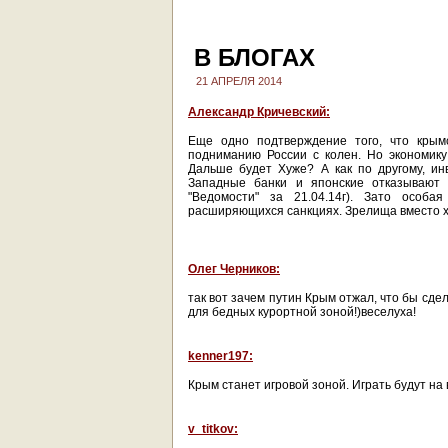
В БЛОГАХ
21 АПРЕЛЯ 2014
Александр Кричевский:
Еще одно подтверждение того, что крым
подниманию России с колен. Но экономик
Дальше будет Хуже? А как по другому, и
Западные банки и японские отказывают 
"Ведомости" за 21.04.14г). Зато особ
расширяющихся санкциях. Зрелища вместо 
Олег Черников:
так вот зачем путин Крым отжал, что бы сдел
для бедных курортной зоной!)веселуха!
kenner197:
Крым станет игровой зоной. Играть будут на
v_titkov: