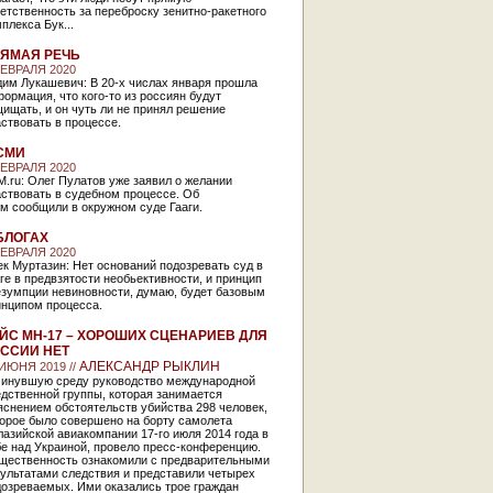
етственность за переброску зенитно-ракетного
плекса Бук...
ЯМАЯ РЕЧЬ
ФЕВРАЛЯ 2020
дим Лукашевич: В 20-х числах января прошла
ормация, что кого-то из россиян будут
ищать, и он чуть ли не принял решение
ствовать в процессе.
СМИ
ФЕВРАЛЯ 2020
.ru: Олег Пулатов уже заявил о желании
ствовать в судебном процессе. Об
м сообщили в окружном суде Гааги.
БЛОГАХ
ФЕВРАЛЯ 2020
к Муртазин: Нет оснований подозревать суд в
ге в предвзятости необьективности, и принцип
езумпции невиновности, думаю, будет базовым
инципом процесса.
ЙС МН-17 – ХОРОШИХ СЦЕНАРИЕВ ДЛЯ
ССИИ НЕТ
АЛЕКСАНДР РЫКЛИН
 ИЮНЯ 2019 //
минувшую среду руководство международной
дственной группы, которая занимается
снением обстоятельств убийства 298 человек,
торое было совершено на борту самолета
азийской авиакомпании 17-го июля 2014 года в
е над Украиной, провело пресс-конференцию.
щественность ознакомили с предварительными
ультатами следствия и представили четырех
дозреваемых. Ими оказались трое граждан