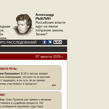
Александр
РЫКЛИН
Российские власти
шедшая
идут на явное
ра,
попрание закона.
бя
Зачем?
мире,
ор
РО РАССЛЕДОВАНИЙ
т
07 августа 2026 г.
ЯМАЯ РЕЧЬ:
им Лукашевич:
В 20-х числах января
шла информация, что кого-то из россиян
ут защищать, и он чуть ли не принял
ение участвовать в процессе.
СМИ:
.ru:
Олег Пулатов уже заявил о желании
ствовать в судебном процессе. Об
м сообщили в окружном суде Гааги.