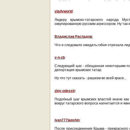
vladyworld
:
Лидеру крымско-татарского народа Му
оккупированную русским агрессором. Ну так 
Владислав Распадов
:
Что и следовало ожидать:гэбня отрезала лид
v-n-zb
:
Следующий шаг - обещанная некоторыми пол
депортация крымских татар.
Ну что тут сказать - рашизм во всей красе...
zloy-odessit
:
Подобный шаг крымских властей иначе как 
вокруг татарского вопроса нагнетается и яв
ivan777lapshin
:
После присоединения Крыма - прекрасного 