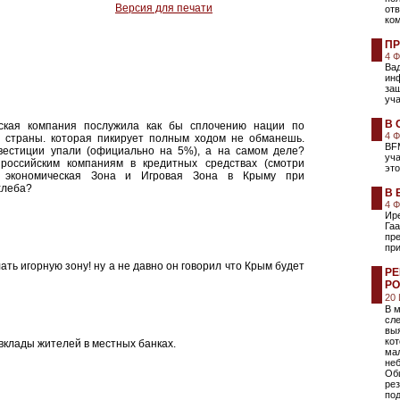
Версия для печати
отв
ком
ПР
4 
Ва
инф
защ
уча
В 
ская компания послужила как бы сплочению нации по
4 
у страны. которая пикирует полным ходом не обманешь.
BFM
нвестиции упали (официально на 5%), а на самом деле?
уча
российским компаниям в кредитных средствах (смотри
это
ая экономическая Зона и Игровая Зона в Крыму при
хлеба?
В 
4 
Ире
Гаа
пр
пр
ать игорную зону! ну а не давно он говорил что Крым будет
РЕ
РО
20
В 
сле
выя
ко
 вклады жителей в местных банках.
мал
неб
Об
рез
по