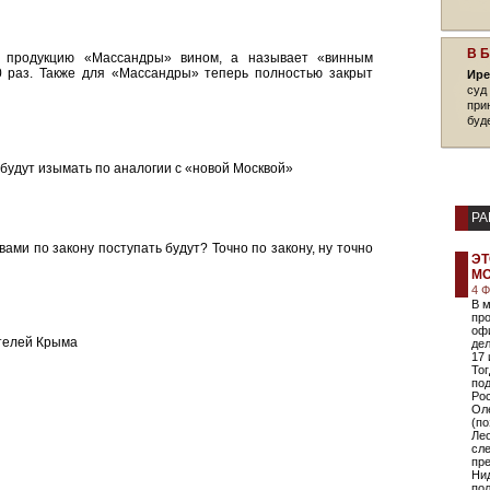
В 
т продукцию «Массандры» вином, а называет «винным
0 раз. Также для «Массандры» теперь полностью закрыт
Ире
суд
при
буд
 будут изымать по аналогии с «новой Москвой»
РА
вами по закону поступать будут? Точно по закону, ну точно
ЭТ
М
4 
В м
пр
оф
ителей Крыма
дел
17 
Тог
по
Ро
Оле
(по
Лео
сле
пр
Нид
пол