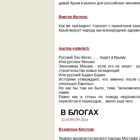
давай Крым в казино для российских чиновн
Виктор Фатеев:
Как же президент торопит с принятием зако
Крым вернут народу как всенародную здравн
marina-yudenich
:
Русский Лас-Вегас... … будет в Крыму
Или русское Монако
Экономика Монако - если кто не знает - ра
строительства новых резиденций
Или русский Баден-Баден
Историки утверждают, что именно после 
столицей Европы».
Но как бы там ни было, тему
"экономиче
навек.
Равно как и стоны по поводу неразвитой
перелётов и переездов… много ещё чего.
В БЛОГАХ
22 АПРЕЛЯ 2014
Всеволод Круглов
:
Лидеру крымскотатарского народа Мустафе Д