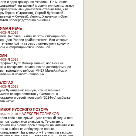
ссии и один гражданин Украины. По мнению
едователей, на данный момент они располагают
опровержимыми доказательствами того, что
рь Гиркин (Стрелков), Сергей Дубинский
зывной – Хмурый), Леонид Харченко и Олег
атов непосредственно виновны...
ЯМАЯ РЕЧЬ
 ИЮНЯ 2019
гей Цыпляев: Выйти из этой ситуации без
ерь для России крайне тяжело. Вся история
тепенно идёт к своему логическому концу, и
ъём информации очень большой.
СМИ
 ИЮНЯ 2019
ерфакс: Курт Волкер заявил, что Россия
лжна прекратить кампанию по дезинформации
круг трагедии с рейсом MH17 Малайзийских
алиний и наказать виновных.
БЛОГАХ
 ИЮНЯ 2019
дим Лукашевич: вангую, что названные
милии вскоре появятся у Симоньян с
сказами о своей июльской (2014-го) рыбалке
 Камчатке
МВОЛ РУССКОГО ПОЗОРА
АЛЕКСЕЙ ГОЛУБКОВ
 ИЮЛЯ 2018 //
ался тебе этот Крым! – уже который год на все
ы повторяют мои знакомые. Те самые, с
орыми мы в свое время ходили на митинги «За
стные выборы» и обсуждали новые
следования Навального. – Ну чего ты застрял