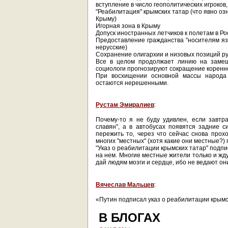
вступление в число геополитических игроков,
"Реабилитация" крымских татар (что явно о
Крыму)
Игорная зона в Крыму
Допуск иностранных летчиков к полетам в Р
Предоставление гражданства "носителям язы
нерусские)
Сохранение олигархии и низовых позиций ру
Все в целом продолжает линию на замещ
социологи прогнозируют сокращение коренно
При восхищении основной массы народа
остаются нерешенными.
Рустам Эмиралиев
:
Почему-то я не буду удивлен, если завтр
славян", а в автобусах появятся задние с
пережить то, через что сейчас снова прохо
многих "местных" (хотя какие они местные?) 
"Указ о реабилитации крымских татар" подп
на нем. Многие местные жители только и жду
дай людям мозги и сердце, ибо не ведают они
Вячеслав Мальцев
:
«Путин подписал указ о реабилитации крымс
В БЛОГАХ