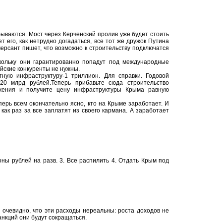
ваются. Мост через Керченский пролив уже будет стоить
ет его, как нетрудно догадаться, все тот же дружок Путина
мерсант пишет, что возможно к строительству подключатся
скольку они гарантированно попадут под международные
айские конкуренты не нужны.
ную инфраструктуру-1 триллион. Для справки. Годовой
0 млрд рублей.Теперь прибавьте сюда строительство
бжения и получите цену инфраструктуры Крыма равную
еперь всем окончательно ясно, кто на Крыме заработает. И
ак раз за все заплатят из своего кармана. А заработает
ны рублей на разв. 3. Все распилить 4. Отдать Крым под
 очевидно, что эти расходы нереальны: роста доходов не
анкций они будут сокращаться.