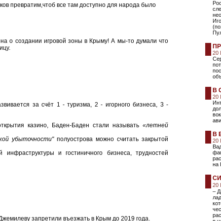
Ро
иков превратим,чтоб все там доступно для народа было
сл
не
Иго
(по
Пул
на о создании игровой зоны в Крыму! А мы-то думали что
ПР
ицу.
20
Сер
пот
пос
об
В 
20
Инт
звивается за счёт 1 - туризма, 2 - игорного бизнеса, 3 -
до
во
ави
открытия казино, Баден-Баден стали называть
«летней
В 
ской убыточности"
полуострова можно считать закрытой
20
Ва
 инфраструктуры и гостиничного бизнеса, трудностей
фа
рас
на
СИ
20
– Д
лад
кот
че
рас
жемилеву запретили въезжать в Крым до 2019 года.