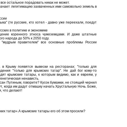
 все остальное порадовать никак не может.
значает легитимацию захваченных ими самовольно земель в
оссии
ка" (те русские, кто хотел - давно уже переехали, поедут
сских в политике и экономике
ение коренного этноса чужеземцами. И даже штатные
го народа до 50% к 2050 году.
 "мудрым правителем" все основные проблемы России
а в Крыму появятся вывески на ресторанах: "только для
идения "только для крымских татар". Не дай бог кому-то
дят крымские татары, к которым видимо, как и евреям, у
генетическая ненависть.
исан Путиным, говорите? Кусок бумажки, не стоящий чернил
т, когда им дадут отмашку начать Хрустальную Ночь. Боже,
, что делают!
ких татар».А крымские татары его об этом просили?