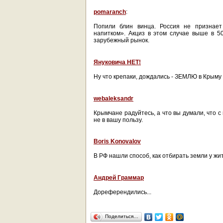
pomaranch
:
Попили блин винца. Россия не признае
напитком». Акциз в этом случае выше в 5
зарубежный рынок.
Януковича НЕТ!
Ну что крепаки, дождались - ЗЕМЛЮ в Крыму
webaleksandr
Крымчане радуйтесь, а что вы думали, что с 
не в вашу пользу.
Boris Konovalov
В РФ нашли способ, как отбирать земли у ж
Андрей Граммар
Дореферендились...
Поделиться…