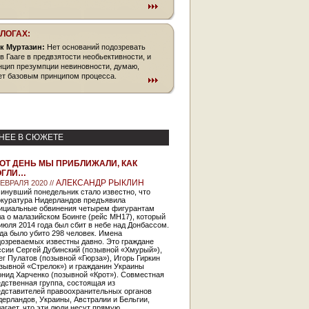
БЛОГАХ:
к Муртазин:
Нет оснований подозревать
 в Гааге в предвзятости необьективности, и
нцип презумпции невиновности, думаю,
ет базовым принципом процесса.
НЕЕ В СЮЖЕТЕ
ОТ ДЕНЬ МЫ ПРИБЛИЖАЛИ, КАК
ОГЛИ…
АЛЕКСАНДР РЫКЛИН
ФЕВРАЛЯ 2020 //
инувший понедельник стало известно, что
окуратура Нидерландов предъявила
ициальные обвинения четырем фигурантам
а о малазийском Боинге (рейс MH17), который
июля 2014 года был сбит в небе над Донбассом.
да было убито 298 человек. Имена
дозреваемых известны давно. Это граждане
ссии Сергей Дубинский (позывной «Хмурый»),
г Пулатов (позывной «Гюрза»), Игорь Гиркин
зывной «Стрелок») и гражданин Украины
нид Харченко (позывной «Крот»). Совместная
дственная группа, состоящая из
едставителей правоохранительных органов
ерландов, Украины, Австралии и Бельгии,
агает, что эти люди несут прямую