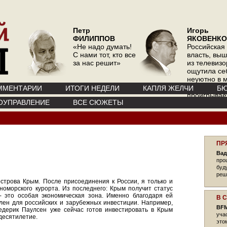
Петр
Игорь
ФИЛИППОВ
ЯКОВЕНКО
«Не надо думать!
Российская
С нами тот, кто все
власть, вы
за нас решит»
из телевизо
ощутила се
неуютно в 
где телевиз
ММЕНТАРИИ
ИТОГИ НЕДЕЛИ
КАПЛЯ ЖЕЛЧИ
БЮ
проигрывае
ОУПРАВЛЕНИЕ
ВСЕ СЮЖЕТЫ
интернету
ПР
Вад
про
буд
реш
строва Крым. После присоединения к России, я только и
оморского курорта. Из последнего: Крым получит статус
- это особая экономическая зона. Именно благодаря ей
В 
лен для российских и зарубежных инвестиции. Например,
BFM
дерик Паулсен уже сейчас готов инвестировать в Крым
уча
десятилетие.
это