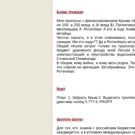
Борис Немцов
:
Мои прогнозы с финансированием Крыма сбы
не 100, а 200 млрд. р (6 млрд $). Проектиру
миллиардер А. Ротенберг. А кто ж еще. Ком
китайцы.
Честно сказать, я в этом сомневаюсь, по
санкции. Им это надо?? Да и Ротенбергу кит
Общий объем затрат только на транспорт
бюджет дорожного фонда всей России 62
электростанций и обустройство водосна
Сочинской Олимпиаде.
В общем, кому война, а кому мать родна. Т
это совсем не кричащие ЗатоКрымнаш. Эти к
Ротенберг.
Noel
:
План: 1. Забрать Крым 2. Выделить триллио
давл мир сообщ 5.??? 6. PROFIT
davnym-davno
:
Для тех, кто знаком с российским бюджетом
предвидится, а в условиях международных с