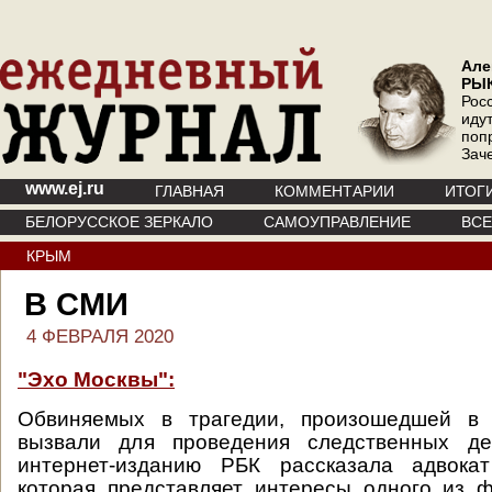
Але
РЫ
Рос
иду
поп
Зач
www.ej.ru
ГЛАВНАЯ
КОММЕНТАРИИ
ИТОГ
БЕЛОРУССКОЕ ЗЕРКАЛО
САМОУПРАВЛЕНИЕ
ВС
КРЫМ
В СМИ
4 ФЕВРАЛЯ 2020
"Эхо Москвы":
Обвиняемых в трагедии, произошедшей в 
вызвали для проведения следственных де
интернет-изданию РБК рассказала адвока
которая представляет интересы одного из 