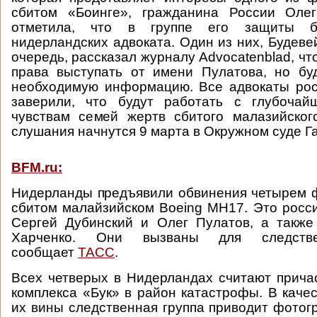
сбитом «Боинге», гражданина России Оле
отметила, что в группе его защиты б
нидерландских адвоката. Один из них, Будеве
очередь, рассказал журналу Advocatenblad, чт
права выступать от имени Пулатова, но бу
необходимую информацию. Все адвокаты рос
заверили, что будут работать с глубоча
чувствам семей жертв сбитого малазийског
слушания начнутся 9 марта в Окружном суде Га
BFM.ru:
Нидерланды предъявили обвинения четырем 
сбитом малайзийском Boeing MH17. Это росси
Сергей Дубинский и Олег Пулатов, а также
Харченко. Они вызваны для следстве
сообщает
ТАСС
.
Всех четверых в Нидерландах считают прича
комплекса «Бук» в район катастрофы. В качес
их вины следственная группа приводит фотог