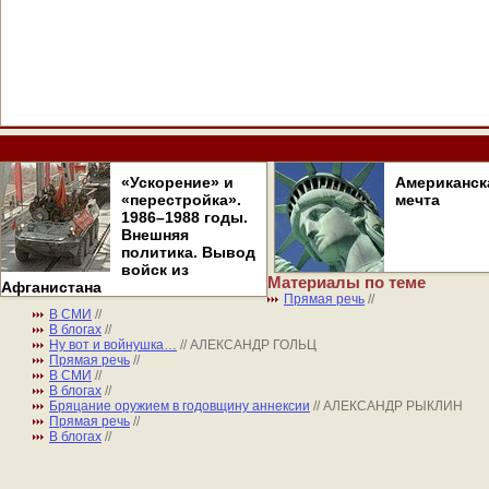
«Ускорение» и
Американск
«перестройка».
мечта
1986–1988 годы.
Внешняя
политика. Вывод
войск из
Материалы по теме
Афганистана
Прямая речь
//
В СМИ
//
В блогах
//
Ну вот и войнушка…
// АЛЕКСАНДР ГОЛЬЦ
Прямая речь
//
В СМИ
//
В блогах
//
Бряцание оружием в годовщину аннексии
// АЛЕКСАНДР РЫКЛИН
Прямая речь
//
В блогах
//