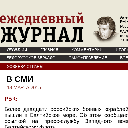
Але
РЫ
Рос
иду
поп
Зач
www.ej.ru
ГЛАВНАЯ
КОММЕНТАРИИ
ИТОГ
БЕЛОРУССКОЕ ЗЕРКАЛО
САМОУПРАВЛЕНИЕ
ВС
ХОЗЯЕВА СТРАНЫ
В СМИ
18 МАРТА 2015
РБК:
Более двадцати российских боевых корабле
вышли в Балтийское море. Об этом сообщае
ссылкой на пресс-службу Западного вое
Балтийскому флоту.