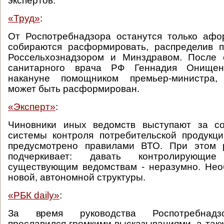
экспертов.
«Труд»
:
От Роспотребнадзора останутся только афо
собираются расформировать, распределив 
Россельхознадзором и Минздравом. После о
санитарного врача РФ Геннадия Онищенк
накануне помощником премьер-министра, 
может быть расформирован.
«Эксперт»
:
Чиновники иных ведомств выступают за с
системы контроля потребительской продукц
предусмотрено правилами ВТО. При этом 
подчеркивает: давать контролирующ
существующим ведомствам - неразумно. Нео
новой, автономной структуры.
«РБК daily»
:
За время руководства Роспотребнад
прославился громкими высказываниями, а такж