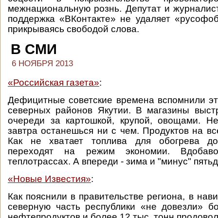
межнациональную рознь. Депутат и журналист
поддержка «ВКонтакте» не удаляет «русофо
прикрываясь свободой слова.
В СМИ
6 НОЯБРЯ 2013
«Российская газета»
:
Дефицитные советские времена вспомнили э
северных районов Якутии. В магазины выст
очереди за картошкой, крупой, овощами. Н
завтра останешься ни с чем. Продуктов на вс
Как не хватает топлива для обогрева до
переходят на режим экономии. Вдобав
теплотрассах. А впереди - зима и "минус" пятьд
«Новые Известия»
:
Как пояснили в правительстве региона, в нав
северную часть республики «не довезли» б
нефтепродуктов и более 12 тыс. тонн продовол