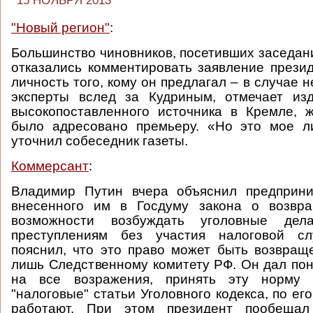
15 НОЯБРЯ 2013
"Новый регион"
:
Большинство чиновников, посетивших заседан
отказались комментировать заявление прези
личность того, кому он предлагал – в случае н
эксперты вслед за Кудриным, отмечает из
высокопоставленного источника в Кремле, 
было адресовано премьеру. «Но это мое л
уточнил собеседник газеты.
Коммерсант
:
Владимир Путин вчера объяснил предприн
внесенного им в Госдуму закона о возвр
возможности возбуждать уголовные де
преступлениям без участия налоговой сл
пояснил, что это право может быть возвращ
лишь Следственному комитету РФ. Он дал поня
на все возражения, принять эту норму п
"налоговые" статьи Уголовного кодекса, по ег
работают. При этом президент пообещал 