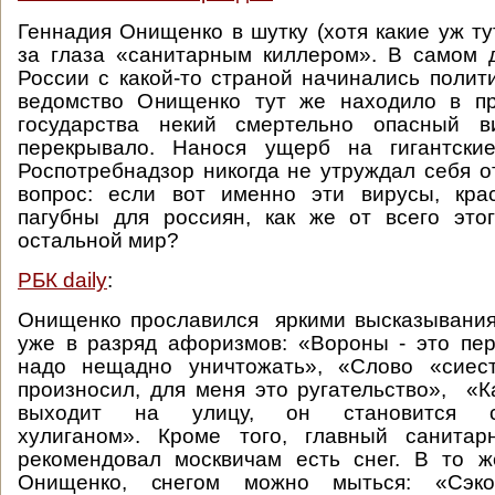
Геннадия Онищенко в шутку (хотя какие уж ту
за глаза «санитарным киллером». В самом д
России с какой-то страной начинались полит
ведомство Онищенко тут же находило в пр
государства некий смертельно опасный в
перекрывало. Нанося ущерб на гигантски
Роспотребнадзор никогда не утруждал себя о
вопрос: если вот именно эти вирусы, крас
пагубны для россиян, как же от всего это
остальной мир?
РБК daily
:
Онищенко прославился яркими высказывани
уже в разряд афоризмов: «Вороны - это пе
надо нещадно уничтожать», «Слово «сиес
произносил, для меня это ругательство», «К
выходит на улицу, он становится 
хулиганом». Кроме того, главный санита
рекомендовал москвичам есть снег. В то ж
Онищенко, снегом можно мыться: «Сэк