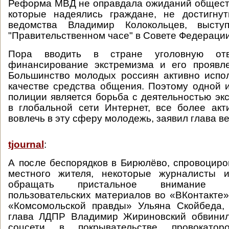
Реформа МВД не оправдала ожиданий обществ
которые надеялись граждане, не достигнут
ведомства Владимир Колокольцев, выст
"Правительственном часе" в Совете Федерации
Пора вводить в стране уголовную отв
финансирование экстремизма и его проявле
Большинство молодых россиян активно испо
качестве средства общения. Поэтому одной 
полиции является борьба с деятельностью экс
в глобальной сети Интернет, все более ак
вовлечь в эту сферу молодежь, заявил глава в
tjournal
:
А после беспорядков в Бирюлёво, спровоцир
местного жителя, некоторые журналисты 
обращать пристальное внимание 
пользовательских материалов во «ВКонтакте».
«Комсомольской правды» Ульяна Скойбеда,
глава ЛДПР Владимир Жириновский обвини
соцсети в покрывательстве провокатор