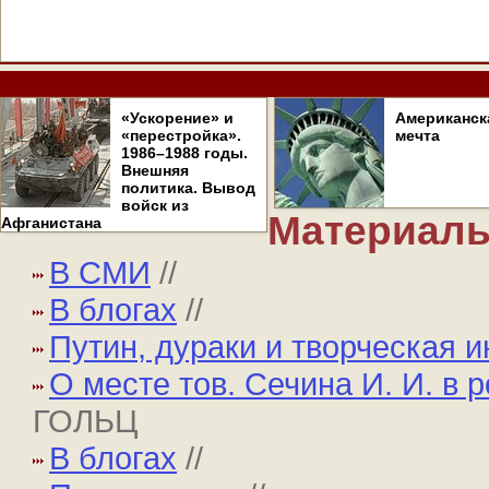
«Ускорение» и
Американск
«перестройка».
мечта
1986–1988 годы.
Внешняя
политика. Вывод
войск из
Материалы
Афганистана
В СМИ
//
В блогах
//
Путин, дураки и творческая 
О месте тов. Сечина И. И. в 
ГОЛЬЦ
В блогах
//