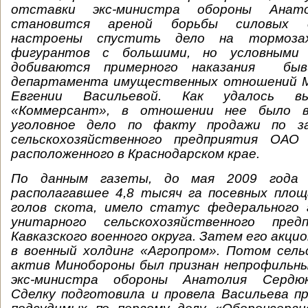
отставки экс-министра обороны Анато
становится ареной борьбы силовых 
настроены спустить дело на тормоз
фигурантов с большими, но условными 
добиваются примерного наказания быв
департамента имущественных отношений М
Евгении Васильевой. Как удалось в
«Коммерсант», в отношении нее было в
уголовное дело по факту продажи по з
сельскохозяйственного предприятия ОАО 
расположенного в Краснодарском крае.
По данным газеты, до мая 2009 года «
располагавшее 4,8 тысяч га посевных площ
голов скота, имело статус федерального 
унитарного сельскохозяйственного пред
Кавказского военного округа. Затем его акци
в военный холдинг «Агропром». Потом сель
актив Минобороны был признан непрофильны
экс-министра обороны Анатолия Сердюк
Сделку подготовила и провела Васильева п