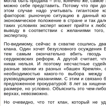
могла быть продана – это, конечно же, самое 
можно себе представить. Потому что при д
этом случае надо учитывать гигантское к
факторов: рыночную ситуацию в данный ко
экономическое положение в стране и так дале
таких условиях эксперт может прийти к лю
выводу в соответствии с желаниями того,
экспертизу.
По-видимому, сейчас в схватке сошлись дв
клана. Один хочет безусловного осуждения 
тем самым окончательно вбить гвоздь
сердюковских реформ. А другой считает, чт
никак нельзя. И поэтому несчастные судей
разные звонки из разных «башен Кремля», 
необходимостью какого-то выбора между 
руководящими указаниями. С этим и связано 
предложенное прокуратурой: 8 лет за хищени
размере, но условно. Объяснить это чем-либо
верхах, невозможно.
Но очевидно, что тот клан, который не уд