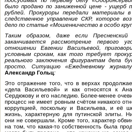
подсудимых по первому делу «Оборонсерв
было продано по заниженной цене - ущерб 
рублей. Прокуроры передали материалы в
следственное управление СКР, которое воз
дело по статье «Мошенничество в особо кру
Таким образом, даже если Пресненский
заканчивается рассмотрение первого уг
отношении Евгении Васильевой, приговор
условным срокам, как того требует проку
реального заключения фигурантам дела б
просто. Ситуацию «Ежедневному журнал
Александр Гольц
:
Это отражение того, что в верхах продолжае
«дела Васильевой» и как относятся к Ан
Сердюкову и его наследию. Более-менее очеви
процесс не имеет ровным счётом никакого отн
коррупцией, поскольку и Васильева, и её 
жизнь, характерную для путинской элиты. Н
они не совершали. Кроме того, характер обви
на том, что какая-то собственность была про