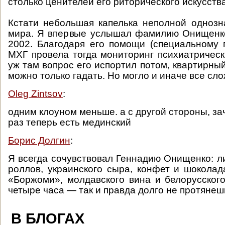
столько ценителей его риторического искусст
Кстати небольшая капелька неполной однозн
мира. Я впервые услышал фамилию Онищенко
2002. Благодаря его помощи (специальному 
МХГ провела тогда мониторинг психиатрическ
уж там вопрос его испортил потом, квартирный
можно только гадать. Но могло и иначе все слож
Oleg Zintsov
:
одним клоуном меньше. а с другой стороны, з
раз теперь есть мединский
Борис Долгин
:
Я всегда сочувствовал Геннадию Онищенко: л
роллов, украинского сыра, конфет и шоколад
«Боржоми», молдавского вина и белорусского
четыре часа — так и правда долго не протянеш
В БЛОГАХ