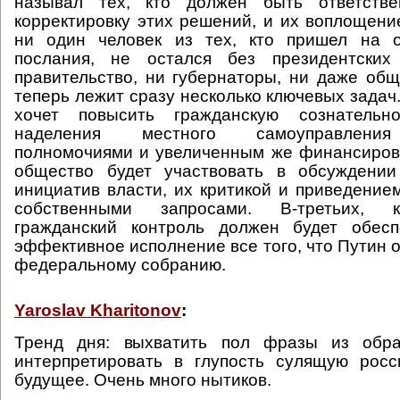
называл тех, кто должен быть ответстве
корректировку этих решений, и их воплощение
ни один человек из тех, кто пришел на о
послания, не остался без президентских
правительство, ни губернаторы, ни даже общ
теперь лежит сразу несколько ключевых задач
хочет повысить гражданскую сознатель
наделения местного самоуправления
полномочиями и увеличенным же финансиров
общество будет участвовать в обсуждении
инициатив власти, их критикой и приведением
собственными запросами. В-третьих, 
гражданский контроль должен будет обес
эффективное исполнение все того, что Путин 
федеральному собранию.
Yaroslav Kharitonov
:
Тренд дня: выхватить пол фразы из обр
интерпретировать в глупость сулящую росс
будущее. Очень много нытиков.