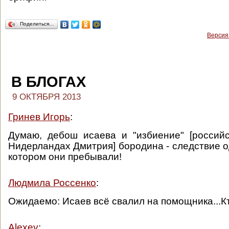
Поделиться…
Версия
В БЛОГАХ
9 ОКТЯБРЯ 2013
Гринев Игорь
:
Думаю, дебош исаева и "избиение" [россий
Нидерландах Дмитрия] бородина - следствие о
котором они пребывали!
Людмила Россенко
:
Ожидаемо: Исаев всё свалил на помощника...К
Alexey
: