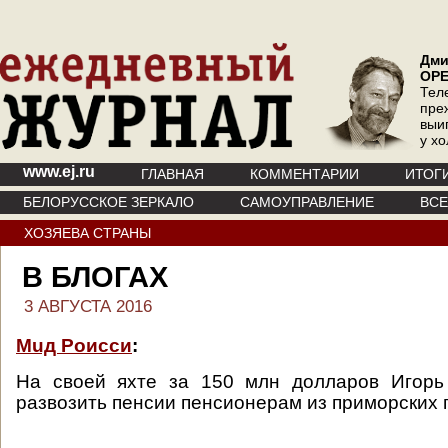
Дми
ОР
Тел
пре
выи
у х
www.ej.ru
ГЛАВНАЯ
КОММЕНТАРИИ
ИТОГ
БЕЛОРУССКОЕ ЗЕРКАЛО
САМОУПРАВЛЕНИЕ
ВС
ХОЗЯЕВА СТРАНЫ
В БЛОГАХ
3 АВГУСТА 2016
Мuд Роисси
:
На своей яхте за 150 млн долларов Игорь
развозить пенсии пенсионерам из приморских 