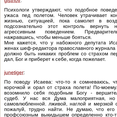
gistnov
:
Психологи утверждают, что подобное повед
ужаса пед полетом. Человек утрачивает ко
жизнью, ситуацией, пока самолет в возд
подсознательно этот контроль вернуть н
агрессивным поведением. Предварител
нажравшись, чтобы меньше бояться.
Мне кажется, что у набожного депутата Ис
женах шеф-редактора православного журнала 
должно быть никаких проблем со страхом пе
дал, Бог и приберет к себе, когда пожелает.
junetiger
:
По поводу Исаева: что-то я сомневаюсь, ч
корочкой и орал от страха полета! По-моему
возомнило себя подобным Богу - вершите
судеб. У нас вся Дума малоприятная, но
самовлюбленной. лживой, наглой и мерзкой 
пожалуй, трудно найти. Не думаю, что его
профсоюзным выкидышем определенно кто-то