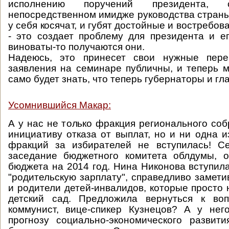
исполнению поручений президента, 
непосредственном имидже руководства страны,
у себя косячат, и губят достойные и востребо
- это создает проблему для президента и е
виноваты-то получаются они.
Надеюсь, это принесет свои нужные пере
заявления на семинаре публичны, и теперь 
само будет знать, что теперь губернаторы и гл
Усомнившийся Макар:
А у нас не только фракция регионального со
инициативу отказа от выплат, но и ни одна и
фракций за избирателей не вступилась! Се
заседание бюджетного комитета облдумы, о
бюджета на 2014 год. Нина Никонова вступил
"родительскую зарплату", справедливо замети
и родители детей-инвалидов, которые просто 
детский сад. Предложила вернуться к воп
коммунист, вице-спикер Кузнецов? А у нег
прогнозу социально-экономического развит