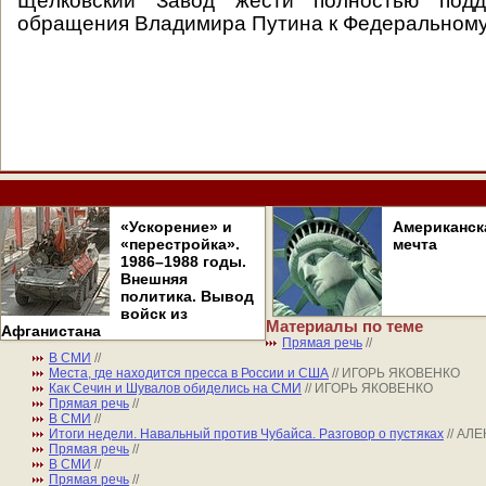
Щёлковский Завод жести полностью подд
обращения Владимира Путина к Федеральному
«Ускорение» и
Американск
«перестройка».
мечта
1986–1988 годы.
Внешняя
политика. Вывод
войск из
Материалы по теме
Афганистана
Прямая речь
//
В СМИ
//
Места, где находится пресса в России и США
// ИГОРЬ ЯКОВЕНКО
Как Сечин и Шувалов обиделись на СМИ
// ИГОРЬ ЯКОВЕНКО
Прямая речь
//
В СМИ
//
Итоги недели. Навальный против Чубайса. Разговор о пустяках
// А
Прямая речь
//
В СМИ
//
Прямая речь
//