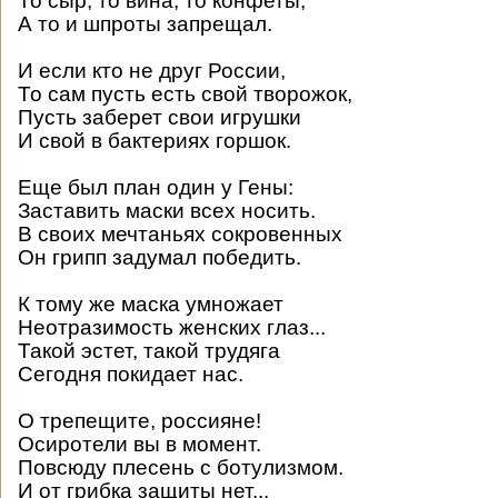
То сыр, то вина, то конфеты,
А то и шпроты запрещал.
И если кто не друг России,
То сам пусть есть свой творожок,
Пусть заберет свои игрушки
И свой в бактериях горшок.
Еще был план один у Гены:
Заставить маски всех носить.
В своих мечтаньях сокровенных
Он грипп задумал победить.
К тому же маска умножает
Неотразимость женских глаз...
Такой эстет, такой трудяга
Сегодня покидает нас.
О трепещите, россияне!
Осиротели вы в момент.
Повсюду плесень с ботулизмом.
И от грибка защиты нет...