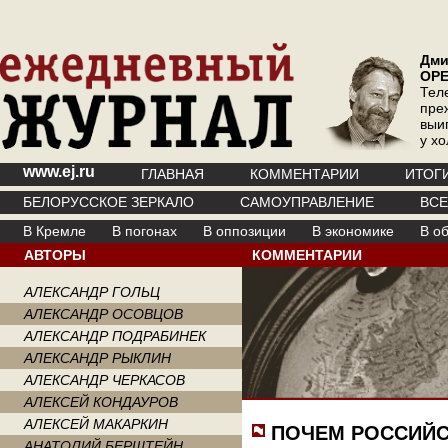
Дми
ОР
Тел
пре
выи
у х
www.ej.ru
ГЛАВНАЯ
КОММЕНТАРИИ
ИТОГ
БЕЛОРУССКОЕ ЗЕРКАЛО
САМОУПРАВЛЕНИЕ
ВС
В Кремле
В погонах
В оппозиции
В экономике
В о
АВТОРЫ
КОММЕНТАРИИ
АЛЕКСАНДР ГОЛЬЦ
АЛЕКСАНДР ОСОВЦОВ
АЛЕКСАНДР ПОДРАБИНЕК
АЛЕКСАНДР РЫКЛИН
АЛЕКСАНДР ЧЕРКАСОВ
АЛЕКСЕЙ КОНДАУРОВ
АЛЕКСЕЙ МАКАРКИН
ПОЧЕМ РОССИЙС
АНАТОЛИЙ БЕРШТЕЙН