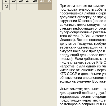
24
25
26
27
28
29
30
При этом нельзя не замети
31
последовательность событ
проснувшейся любви к сири
допускает оговорку по Фрей
окружении Ющенко (пресс-с
«сионистскими» следует по
утекает информация о гото
супер-современные ракетны
типа «Игла» (в Вашингтоне
Иванова). Вскоре появляетс
депутатов Госдумы, требую
еврейских организаций на т
аккурат накануне приезда в
следующий день после встр
письмо). Если добавить к э
числе главных врагов КГБ С
напротив, была одним из гл
имеющие отношение к пере
КГБ СССР и достойными уче
об изменении внешнеполити
только на Ближнем Востоке
Иные заметят, что нынешни
декларацией любви и друж
терроризма готовят очеред
предстоящей через месяц в
разговоров о попранных в 