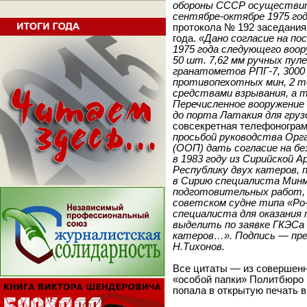
обороны СССР осуществит
сентябре-октябре 1975 го
протокола № 192 заседания
года.
«Дано согласие на по
1975 года следующего воор
50 шт. 7,62 мм ручных пу
гранатометов РПГ-7, 3000
противопехотных мин, 2 
средствами взрывания, а т
Перечисленное вооружение
до порта Латакия для гру
совсекретная телефонограм
просьбой руководства Орг
(ООП) дать согласие на б
в 1983 году из Сирийской А
Республику двух катеров,
в Сирию специалиста Минм
подготовительных работ, 
советском судне типа «Ро-
специалиста для оказания 
выделить по заявке ГКЭСа 
катеров…». Подпись — пр
Н.Тихонов.
Все цитаты — из совершенн
«особой папки» Политбюро
попала в открытую печать в