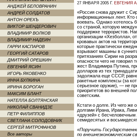
27 ЯНВАРЯ 2005 Г.
ЕВГЕНИЯ 
АНДЖЕЙ БЕЛОВРАНИН
«Россия снова дружит с Си
АНДРЕЙ СОЛДАТОВ
информационных лент. Кто с
АНТОН ОРЕХЪ
воевать. Однако хотелось 
ВИКТОР ШЕНДЕРОВИЧ
со страной, которую между
поддержке террористов. На
ВЛАДИМИР ВОЛКОВ
организации «Хезболла», о
ВЛАДИМИР НАДЕИН
кровавых актов на территор
ГАРРИ КАСПАРОВ
которые практически ежедн
взрывают машины в суннитс
ГЕОРГИЙ САТАРОВ
притязаниях Сирии на разра
ДМИТРИЙ ОРЕШКИН
опасности чего не говорил 
жест Владимира Путина, про
ЕВГЕНИЙ ЯСИН
долларов из тех тринадцат
ИГОРЬ ЯКОВЕНКО
задолжала еще СССР, равно
ИННА БУЛКИНА
ракетные комплексы (за ко
серьезное оружие), — не пр
ИРИНА БОРОГАН
приоритетов во внешней пол
МАКСИМ БЛАНТ
советским.
НАТЕЛЛА БОЛТЯНСКАЯ
Кстати о долге. Из чего же
НИКОЛАЙ СВАНИДЗЕ
долгами Ирана, Ирака, Ливи
ПЕТР ФИЛИППОВ
«друзей» с бесчеловечным 
семидесятых и восьмидесяты
СВЕТЛАНА СОЛОДОВНИК
СЕРГЕЙ МИТРОФАНОВ
«Поручить Государствен
Все авторы
по внешнеэкономическим 