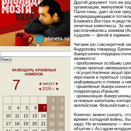
Другой документ того же ро
организации, именуемой т
Палестины, дает ясное пред
непрекращающимся потоком
Ближнего Востока «средств
зенитные комплексы. За ни
расплачивались изюмом (Аф
худшем — фигой в кармане.
Читаем (из совсекретной з
Андропова товарищу Брежн
диверсионно-террористиче
являются:
- продолжение особыми ср
стран против империалист
КАЛЕНДАРЬ АРХИВНЫХ
- осуществление акций про
НОМЕРОВ
персонала в третьих стра
7
информаципи о планах и на
август
- проведение диверсионно
2026 г.
территории Израиля;
- организацию диверсионны
1
2
основные капиталы которо
английским, бельгийским и
3
4
5
6
7
8
9
Конечно, можно сказать, что
10
11
12
13
14
15
16
времен холодной войны, бы
17
18
19
20
21
22
23
надо. Не вспоминали — впл
объятия с Ассадом-младшим