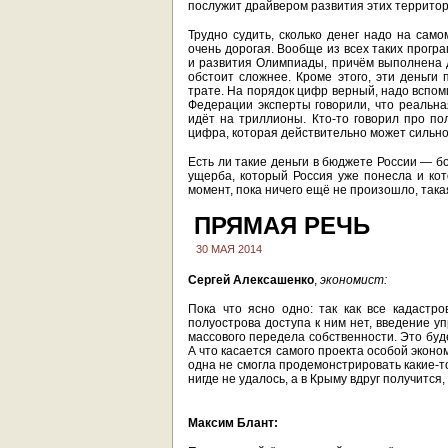
послужит драйвером развития этих территор
Трудно судить, сколько денег надо на само
очень дорогая. Вообще из всех таких прогр
и развития Олимпиады, причём выполнена
обстоит сложнее. Кроме этого, эти деньги
трате. На порядок цифр верный, надо вспом
Федерации эксперты говорили, что реальна
идёт на триллионы. Кто-то говорил про по
цифра, которая действительно может сильно
Есть ли такие деньги в бюджете России — б
ущерба, который Россия уже понесла и кот
момент, пока ничего ещё не произошло, така
ПРЯМАЯ РЕЧЬ
30 МАЯ 2014
Сергей Алексашенко
,
экономист:
Пока что ясно одно: так как все кадастр
полуострова доступа к ним нет, введение 
массового передела собственности. Это буде
А что касается самого проекта особой эконом
одна не смогла продемонстрировать какие-т
нигде не удалось, а в Крыму вдруг получится,
Максим Блант: