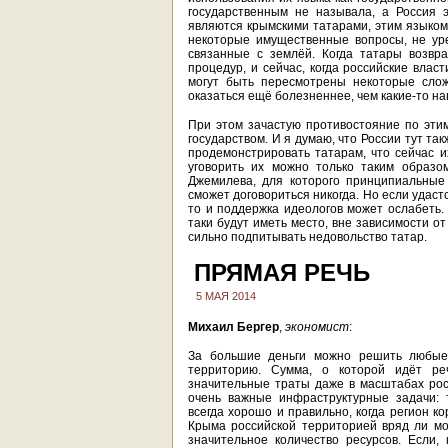
государственным не называла, а Россия 
являются крымскими татарами, этим языком 
некоторые имущественные вопросы, не ур
связанные с землёй. Когда татары возвр
процедур, и сейчас, когда российские влас
могут быть пересмотрены некоторые сло
оказаться ещё болезненнее, чем какие-то н
При этом зачастую противостояние по эти
государством. И я думаю, что России тут т
продемонстрировать татарам, что сейчас и
уговорить их можно только таким образо
Джемилева, для которого принципиальные
сможет договориться никогда. Но если удаст
то и поддержка идеологов может ослабеть. 
таки будут иметь место, вне зависимости от
сильно подпитывать недовольство татар.
ПРЯМАЯ РЕЧЬ
5 МАЯ 2014
Михаил Бергер
,
экономист
:
За большие деньги можно решить любые
территорию. Сумма, о которой идёт р
значительные траты даже в масштабах рос
очень важные инфраструктурные задачи: 
всегда хорошо и правильно, когда регион к
Крыма российской территорией вряд ли мо
значительное количество ресурсов. Если, 