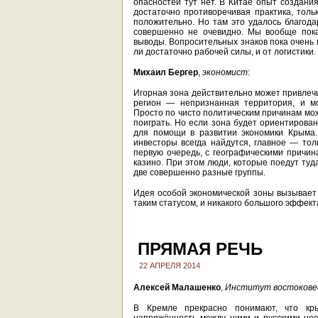
опасностей тут нет. В Китае опыт создания
достаточно противоречивая практика, толь
положительно. Но там это удалось благода
совершенно не очевидно. Мы вообще пока
выводы. Вопросительных знаков пока очень м
ли достаточно рабочей силы, и от логистики.
Михаил Бергер
,
экономист
:
Игорная зона действительно может привлечь
регион — непризнанная территория, и мо
Просто по чисто политическим причинам мо
поиграть. Но если зона будет ориентирован
для помощи в развитии экономики Крыма.
инвесторы всегда найдутся, главное — то
первую очередь, с географическими причин
казино. При этом люди, которые поедут туд
две совершенно разные группы.
Идея особой экономической зоны вызывает 
таким статусом, и никакого большого эффект
ПРЯМАЯ РЕЧЬ
22 АПРЕЛЯ 2014
Алексей Малашенко
,
Институт востоковед
В Кремле прекрасно понимают, что кр