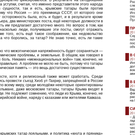
днократно фиксировалось. В результате на сегодняшний
Ро
а уступки, считая, что именно представители этого народа
сл
в сущности, так и есть, крымские татары были против
не
тому что Россия — это преемница СССР, от которого они
Иго
(по
 осторожность была, есть и будет, и в результате кроме
Пул
ера, два министерских поста, ещё некоторые должности в
ть им предлагают достаточно много. Но вопрос в том, как
ПР
насколько люди, получившие эти посты, смогут отражать
20
ме того, есть ещё такое соображение, как недовольство
Сер
а что боролись, за татар? Не знаю точно, есть ли такие
пот
пос
об
но что межэтническая напряжённость будет сохраняться —
мические проблемы, и земельные. В общем, как говорил в
В 
 боль. Никаких «межнациональных войн» там, конечно, не
20
Инт
правильно. А проблем не могло не быть, потому что татары
до
ическая память — это вещь достаточно существенная.
во
ави
есте, хотя и религиозный также может сработать. Среди
ись провести съезд Хизб ут-Тахрир, запрещённой в России
В 
е по всему миру, среди молодёжи некоторые ориентированы
20
ульмане, даже московские татары, татары Крыма входят в
Ва
де. Не подлежит сомнению, что люди из Крыма, конечно, не
фа
рас
сирийской войне, наряду с казахами или жителями Кавказа.
на
СИ
20
– Д
лад
кот
че
рас
ь крымских татар лояльными, и политика «кнута и пряника»