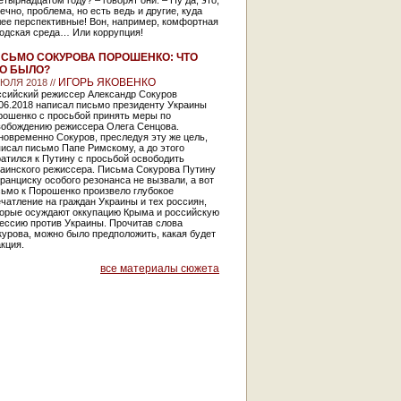
етырнадцатом году? – говорят они. – Ну да, это,
ечно, проблема, но есть ведь и другие, куда
лее перспективные! Вон, например, комфортная
родская среда… Или коррупция!
СЬМО СОКУРОВА ПОРОШЕНКО: ЧТО
О БЫЛО?
ИГОРЬ ЯКОВЕНКО
ИЮЛЯ 2018 //
ссийский режиссер Александр Сокуров
06.2018 написал письмо президенту Украины
рошенко с просьбой принять меры по
вобождению режиссера Олега Сенцова.
овременно Сокуров, преследуя эту же цель,
исал письмо Папе Римскому, а до этого
атился к Путину с просьбой освободить
раинского режиссера. Письма Сокурова Путину
ранциску особого резонанса не вызвали, а вот
сьмо к Порошенко произвело глубокое
чатление на граждан Украины и тех россиян,
торые осуждают оккупацию Крыма и российскую
ессию против Украины. Прочитав слова
урова, можно было предположить, какая будет
кция.
все материалы сюжета