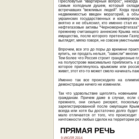
Пресловутый "квартирный вопрос", некогда
самым холодным душем, который охладит
встречавших "вежливых людей". Когда пра
недвижимостью введен мораторий, а объе
украинских государственных и коммерческ
внятно и не объяснил, кто именно стал их
нефтегазовые активы "Черноморнефтегаза",
прежнему считающего аннексию Крыма незак
имущества, после которого претензии Газп
выглядят, мягко говоря, не совсем уместными
Впрочем, все это до поры до времени практ
купить, ни продать нельзя, "зависли" многи
Тем более что Россия строит грандиозные п
на полуострове максимально приблизить к ра
которое приглянулось крымским или росси
живет, этот кто-то может смело начинать пак
Именно так все происходило на олимпий
демонстрации ничего не изменили.
Так что удовольствие щеголять новеньким
гражданам. Причем даже в случае, если 
прежнего, они сильно рискуют, поскольк
зарегистрированной после оккупации Крым
всегда или хотя бы достаточно долго будет
мало отличается от того, что происходит 
ничтожности любых сделок на территории ре
ПРЯМАЯ РЕЧЬ
9 ИЮЛЯ 2014