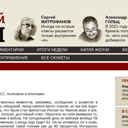
Сергей
Александр
МИТРОФАНОВ
ГОЛЬЦ
Иногда на острые
В 2021 году
ответы решается
Кремль пол
только внутреннее
то, чего уп
«я»
добивался
ММЕНТАРИИ
ИТОГИ НЕДЕЛИ
КАПЛЯ ЖЕЛЧИ
БЮ
ОУПРАВЛЕНИЕ
ВСЕ СЮЖЕТЫ
ПР
Вад
про
СС, полковник в отставке:
буд
реш
ересных моментов, например, сообщения о развитии в
о обещаний, представлено много планов, но как они будут
 что Крым стал крепостью России на Чёрном море и все,
В 
 получат достойный ответ. Обратило на себя внимание то,
BFM
ники в войска. На сегодняшний день по войскам вообще 59
уча
енную, к концу года будет 62. Он не упомянул, но я знаю,
это
азначения такой техники уже до 80 процентов. Интересно