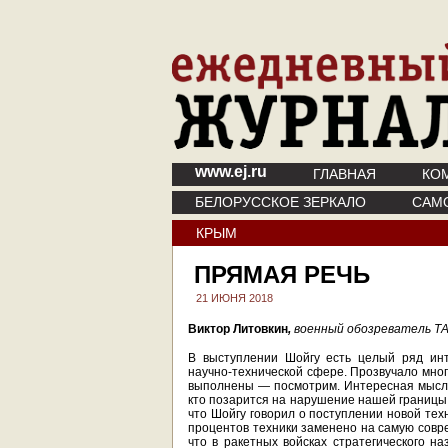
www.ej.ru
ГЛАВНАЯ
КО
БЕЛОРУССКОЕ ЗЕРКАЛО
САМ
КРЫМ
ПРЯМАЯ РЕЧЬ
21 ИЮНЯ 2018
Виктор Литовкин
,
военный обозреватель ТА
В выступлении Шойгу есть целый ряд инт
научно-технической сфере. Прозвучало мног
выполнены — посмотрим. Интересная мысль,
кто позарится на нарушение нашей границы,
что Шойгу говорил о поступлении новой тех
процентов техники заменено на самую соврем
что в ракетных войсках стратегического н