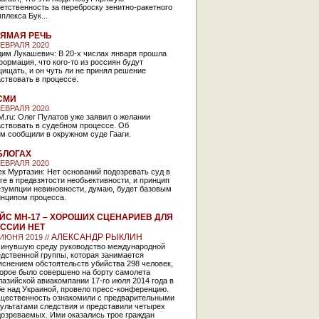
етственность за переброску зенитно-ракетного
плекса Бук...
ЯМАЯ РЕЧЬ
ФЕВРАЛЯ 2020
дим Лукашевич: В 20-х числах января прошла
ормация, что кого-то из россиян будут
ищать, и он чуть ли не принял решение
ствовать в процессе.
СМИ
ФЕВРАЛЯ 2020
.ru: Олег Пулатов уже заявил о желании
ствовать в судебном процессе. Об
м сообщили в окружном суде Гааги.
БЛОГАХ
ФЕВРАЛЯ 2020
к Муртазин: Нет оснований подозревать суд в
ге в предвзятости необьективности, и принцип
езумпции невиновности, думаю, будет базовым
инципом процесса.
ЙС МН-17 – ХОРОШИХ СЦЕНАРИЕВ ДЛЯ
ССИИ НЕТ
АЛЕКСАНДР РЫКЛИН
 ИЮНЯ 2019 //
минувшую среду руководство международной
дственной группы, которая занимается
снением обстоятельств убийства 298 человек,
торое было совершено на борту самолета
азийской авиакомпании 17-го июля 2014 года в
е над Украиной, провело пресс-конференцию.
щественность ознакомили с предварительными
ультатами следствия и представили четырех
дозреваемых. Ими оказались трое граждан