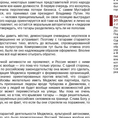
в ч
тороны, некоторых заметных представителей этого народа
кон
учили кое-какие должности. В первую очередь это коснулось
бо
ячила перспектива потери бизнеса. С самим Мустафой
го
ся, его принимал сам президент Владимир Путин. Но
ПИ
в — человек принципиальный, он свою позицию выстрадал
ЭТ
кого народа ориентируется всё-таки на Меджлис и лично на
главляет, но остаётся моральным авторитетом и «лидером
4 
Ро
тверждать, что татары разделились чуть ли не пополам.
29.
По
обы давить жёстко, демонстрация очевидных неуспехов в
ос
вершенно не устраивает. Поэтому с татарами стараются
Одн
 достаточно тихо, вплоть до вспышки, спровоцированной
нап
на полуостров. Компромиссом тут была бы отмена этого
обр
ук
ятно, было ли оно надлежащим образом оформлено. Вполне
и Ф
ока всё ещё можно отыграть обратно.
пи
впе
чной активности не проявляют, и Россия может с ними
ко
с вообще — это пока что только угрозы. С одной стороны,
агр
Сок
 по российскому законодательству она может это сделать,
реа
идация Меджлиса приведёт к формированию организаций,
значно ориентированных против властей, что создаст
осквы желательно иметь Меджлис как партнёра, пусть
есть признанные лидеры вроде Чубарова и Джемилева, с
если у людей не будет вообще никаких возможностей для
лог может переместиться на улицы. Мы пока не очень
ние, но в том, что крымские татары — люди решительные,
оружённых российских силовиков на границе. Слава Богу, у
ух, но не факт, что если бы они стреляли на поражение, то
гарантий деятельности Меджлиса, культурной автономии,
го, что было провозглашено Россией. Украина вообще его