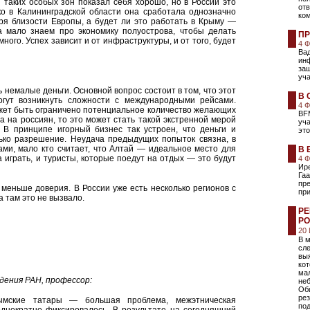
 таких особых зон показал себя хорошо, но в России это
отв
ко в Калининградской области она сработала однозначно
ком
ря близости Европы, а будет ли это работать в Крыму —
 мало знаем про экономику полуострова, чтобы делать
ПР
ного. Успех зависит и от инфраструктуры, и от того, будет
4 
Ва
инф
защ
уча
 немалые деньги. Основной вопрос состоит в том, что этот
В 
гут возникнуть сложности с международными рейсами.
4 
жет быть ограничено потенциальное количество желающих
BFM
а на россиян, то это может стать такой экстренной мерой
уча
 В принципе игорный бизнес так устроен, что деньги и
это
лько разрешение. Неудача предыдущих попыток связна, в
ами, мало кто считает, что Алтай — идеальное место для
В 
а играть, и туристы, которые поедут на отдых — это будут
4 
Ире
Гаа
пр
меньше доверия. В России уже есть несколько регионов с
пр
а там это не вызвало.
РЕ
РО
20
В 
сле
выя
ко
мал
ения РАН, профессор:
неб
Об
рез
ымские татары — большая проблема, межэтническая
по