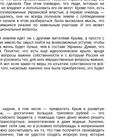
это сделала. При этом очевидно, что люди, которые не
не владеют и использовать его не могут. Кроме того, есть
егулированные украинской властью, в первую очередь —
ащались, они не всегда получали землю с соблюдением
ти начали в этом разбираться, была высказана мысль, что
жившиеся реалии по земельным участкам. И это может
ациональные вопросы.
м землям идёт не с другими жителями Крыма, а просто с
акже имело бы смысл пойти на всевозможные уступки, чтобы
х жизнь будет лучше, чем в составе Украины. Думаю, что
м. Понятно, что есть ещё идеологическое крыло, вроде
 вопросы важнее собственности и с которым Россия не
ся успокоить тех, для кого имущественные вопросы важнее,
А вот если какие-то меры по изъятию собственности всё-
 того, насколько законно она была приобретена, это будет
 задачи, в том числе — превратить Крым в развитую
ечь, — достаточно большая, триллион рублей — это
сийского бюджета, с помощью таких денег можно решить
транспортные, энергетические и даже водные. Конечно,
ормит себя сам, но в условиях полублокады и непризнания
жно рассчитывать на то, что там получится производить
конечно, там не удастся создать игорную зону, которая