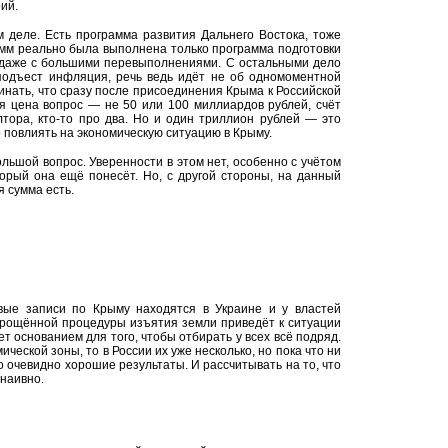
ий.
м деле. Есть программа развития Дальнего Востока, тоже
амм реально была выполнена только программа подготовки
 даже с большими перевыполнениями. С остальными дело
 подъест инфляция, речь ведь идёт не об одномоментной
инать, что сразу после присоединения Крыма к Российской
я цена вопрос — не 50 или 100 миллиардов рублей, счёт
лтора, кто-то про два. Но и один триллион рублей — это
 повлиять на экономическую ситуацию в Крыму.
ольшой вопрос. Уверенности в этом нет, особенно с учётом
орый она ещё понесёт. Но, с другой стороны, на данный
я сумма есть.
овые записи по Крыму находятся в Украине и у властей
упрощённой процедуры изъятия земли приведёт к ситуации
т основанием для того, чтобы отбирать у всех всё подряд.
ической зоны, то в России их уже несколько, но пока что ни
о очевидно хорошие результаты. И рассчитывать на то, что
 наивно.