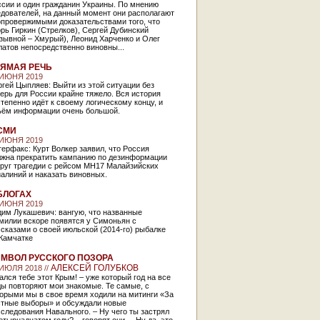
ссии и один гражданин Украины. По мнению
едователей, на данный момент они располагают
опровержимыми доказательствами того, что
рь Гиркин (Стрелков), Сергей Дубинский
зывной – Хмурый), Леонид Харченко и Олег
атов непосредственно виновны...
ЯМАЯ РЕЧЬ
 ИЮНЯ 2019
гей Цыпляев: Выйти из этой ситуации без
ерь для России крайне тяжело. Вся история
тепенно идёт к своему логическому концу, и
ъём информации очень большой.
СМИ
 ИЮНЯ 2019
ерфакс: Курт Волкер заявил, что Россия
лжна прекратить кампанию по дезинформации
круг трагедии с рейсом MH17 Малайзийских
алиний и наказать виновных.
БЛОГАХ
 ИЮНЯ 2019
дим Лукашевич: вангую, что названные
милии вскоре появятся у Симоньян с
сказами о своей июльской (2014-го) рыбалке
 Камчатке
МВОЛ РУССКОГО ПОЗОРА
АЛЕКСЕЙ ГОЛУБКОВ
 ИЮЛЯ 2018 //
ался тебе этот Крым! – уже который год на все
ы повторяют мои знакомые. Те самые, с
орыми мы в свое время ходили на митинги «За
стные выборы» и обсуждали новые
следования Навального. – Ну чего ты застрял