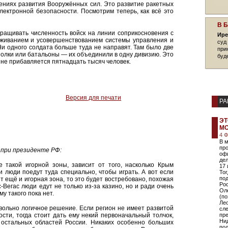
лениях развития Вооружённых сил. Это развитие ракетных
электронной безопасности. Посмотрим теперь, как всё это
В 
аращивать численность войск на линии соприкосновения с
Ире
аживанием и усовершенствованием системы управления и
суд
Ни одного солдата больше туда не направят. Там было две
при
 полки или батальоны — их объединили в одну дивизию. Это
буд
 не прибавляется пятнадцать тысяч человек.
Версия для печати
РА
ЭТ
М
4 
В м
пр
 при президенте РФ:
оф
дел
е такой игорной зоны, зависит от того, насколько Крым
17 
и люди поедут туда специально, чтобы играть. А вот если
Тог
по
т ещё и игорная зона, то это будет востребовано, похожая
Ро
-Вегас люди едут не только из-за казино, но и ради очень
Оле
у такого пока нет.
(по
Лео
ольно логичное решение. Если регион не имеет развитой
сле
ти, тогда стоит дать ему некий первоначальный толчок,
пр
Нид
 остальных областей России. Никаких особенно больших
пол