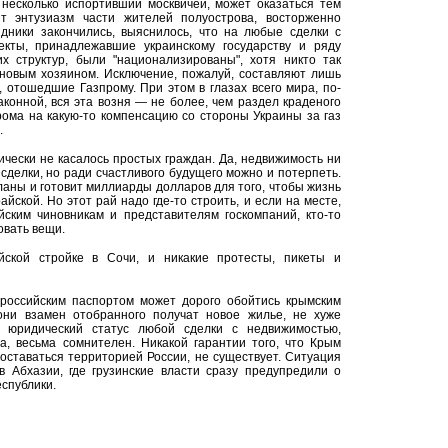
 несколько испортивший москвичей, может оказаться тем
 энтузиазм части жителей полуострова, восторженно
здники закончились, выяснилось, что на любые сделки с
кты, принадлежавшие украинскому государству и ряду
их структур, были "национализированы", хотя никто так
 новым хозяином. Исключение, пожалуй, составляют лишь
 отошедшие Газпрому. При этом в глазах всего мира, по-
онной, вся эта возня — не более, чем раздел краденого
рома на какую-то компенсацию со стороны Украины за газ
.
ически не касалось простых граждан. Да, недвижимость ни
е сделки, но ради счастливого будущего можно и потерпеть.
ланы и готовит миллиарды долларов для того, чтобы жизнь
йской. Но этот рай надо где-то строить, и если на месте,
йским чиновникам и представителям госкомпаний, кто-то
овать вещи.
ской стройке в Сочи, и никакие протесты, пикеты и
 российским паспортом может дорого обойтись крымским
они взамен отобранного получат новое жилье, не хуже
у юридический статус любой сделки с недвижимостью,
а, весьма сомнителен. Никакой гарантии того, что Крым
 оставаться территорией России, не существует. Ситуация
в Абхазии, где грузинские власти сразу предупредили о
спублики.