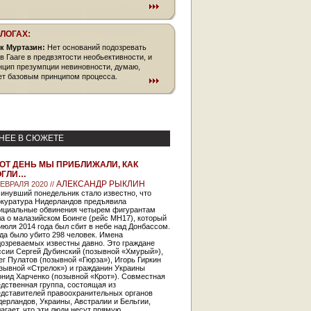
БЛОГАХ:
к Муртазин:
Нет оснований подозревать
 в Гааге в предвзятости необьективности, и
нцип презумпции невиновности, думаю,
ет базовым принципом процесса.
НЕЕ В СЮЖЕТЕ
ОТ ДЕНЬ МЫ ПРИБЛИЖАЛИ, КАК
ОГЛИ…
АЛЕКСАНДР РЫКЛИН
ФЕВРАЛЯ 2020 //
инувший понедельник стало известно, что
окуратура Нидерландов предъявила
ициальные обвинения четырем фигурантам
а о малазийском Боинге (рейс MH17), который
июля 2014 года был сбит в небе над Донбассом.
да было убито 298 человек. Имена
дозреваемых известны давно. Это граждане
ссии Сергей Дубинский (позывной «Хмурый»),
г Пулатов (позывной «Гюрза»), Игорь Гиркин
зывной «Стрелок») и гражданин Украины
нид Харченко (позывной «Крот»). Совместная
дственная группа, состоящая из
едставителей правоохранительных органов
ерландов, Украины, Австралии и Бельгии,
агает, что эти люди несут прямую