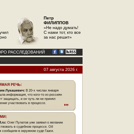
Петр
ФИЛИППОВ
«Не надо думать!
учил
С нами тот, кто все
орно
за нас решит»
РО РАССЛЕДОВАНИЙ
07 августа 2026 г.
ЯМАЯ РЕЧЬ:
им Лукашевич:
В 20-х числах января
шла информация, что кого-то из россиян
ут защищать, и он чуть ли не принял
ение участвовать в процессе.
СМИ:
.ru:
Олег Пулатов уже заявил о желании
ствовать в судебном процессе. Об
м сообщили в окружном суде Гааги.