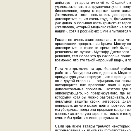
действует тут достаточно чётко. С одной с
удалось склонить к сотрудничеству, они пол
бизнесменов, перед которыми также зама
Джемилевым тоже попытались договорить
договориться с ним очень трудно, Джемиле
уже давно. А большая часть крымско-татарс
Джемилева, который Меджлис сейчас не воз
нации», хотя в российских СМИ и пытаются у
Россия не очень заинтересована в том, чт
организации процветания Крыма Москву со
договориться, и какое-то время всё было
решением не пускать Мустафу Джемилева 
решения, тем более что до сих пор не пон
возможно, что это такой «пробный шар», и п
Пока что крымские татары большой публи
работать. Все угрозы ликвидировать Меджли
прокуратура демонстрирует, что в принципе
но с другой стороны — официальная ликв
находящихся вне правового поля и одно
дополнительные проблемы. Поэтому для М
оппонирующего, но предсказуемого, где 
которыми хотя бы можно разговаривать. А 
легальной защиты своих интересов, диа
понимаем, до чего может дойти противостоя
мы убедились, когда они прорвали кордон во
военных хватило ума стрелять только в возд
смогли бы добиться иного результата.
Сами крымские татары требуют некоторых 
использования их языка как государственно