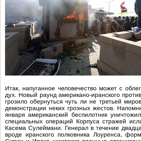
Итак, напуганное человечество может с обле
дух. Новый раунд американо-иранского против
грозило обернуться чуть ли не третьей миров
демонстрации неких грозных жестов. Напомню
января американский беспилотник уничтожи
специальных операций Корпуса стражей исл
Касема Сулеймани. Генерал в течение двадца
вроде иранского полковника Лоуренса, фор