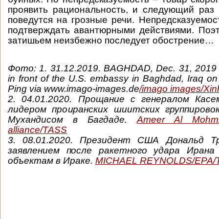
проявить рациональность, и следующий раз
поведутся на грозные речи. Непредсказуемос
подтверждать авантюрными действиями. Поэ
затишьем неизбежно последует обострение…
Фото: 1. 31.12.2019. BAGHDAD, Dec. 31, 2019 --
in front of the U.S. embassy in Baghdad, Iraq on
Ping via www.imago-images.de
/
imago images/Xi
2. 04.01.2020. Прощание с генералом Кас
лидером проиранских шиитских группирово
Мухандисом в Багдаде.
Ameer Al Mohmme
alliance/TASS
3. 08.01.2020. Президент США Дональд Т
заявлением после ракетного удара Ирана
объектам в Ираке.
MICHAEL REYNOLDS/EPA/