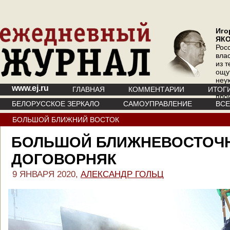
Иго
ЯК
Рос
вла
из т
ощу
неу
www.ej.ru
где 
ГЛАВНАЯ
КОММЕНТАРИИ
ИТОГ
про
БЕЛОРУССКОЕ ЗЕРКАЛО
САМОУПРАВЛЕНИЕ
ВС
инт
БОЛЬШОЙ БЛИЖНИЙ ВОСТОК
БОЛЬШОЙ БЛИЖНЕВОСТОЧ
ДОГОВОРНЯК
9 ЯНВАРЯ 2020,
АЛЕКСАНДР ГОЛЬЦ