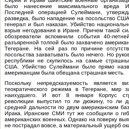
Сирии и Ираке шиитские военные организац
было нанесение максимального вреда 
Последней операцией Сулеймани, утвержд
разведка, было нападение на посольство США 
генерал и был наказан. Убийство национальн
взрыв негодования в Иране. Причем такой си
обозреватели вспомнили события 40-летней
разъяренной толпой было захвачено американ
Тегеране. На сей раз по причине отсутств
посольства захватывать было нечего. Но руко
республики не скупилось на самые страшны
США. Убийство Сулеймани было прямо назв
американцам была обещана страшная месть.
Поскольку непредсказуемость является ви
теократического режима в Тегеране, мир 
наихудшего. И вот 8 января Корпус ст
революции выпустил то ли дюжину, то ли д
средней дальности по двум американским ба
Ирака. Иранские СМИ тут же сообщили о ги
американских военных. Однако на поверку выя
не пострадал вовсе, а материальный ущерб ок