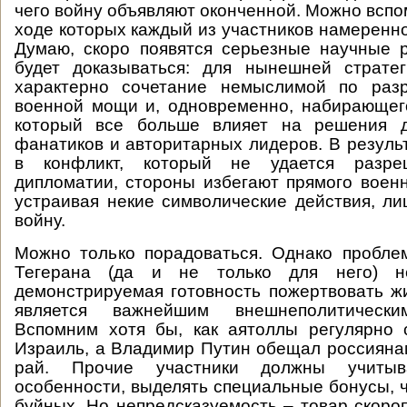
чего войну объявляют оконченной. Можно вспом
ходе которых каждый из участников намеренно
Думаю, скоро появятся серьезные научные 
будет доказываться: для нынешней стратег
характерно сочетание немыслимой по раз
военной мощи и, одновременно, набирающег
который все больше влияет на решения д
фанатиков и авторитарных лидеров. В результ
в конфликт, который не удается разре
дипломатии, стороны избегают прямого военн
устраивая некие символические действия, 
войну.
Можно только порадоваться. Однако пробле
Тегерана (да и не только для него) неп
демонстрируемая готовность пожертвовать 
является важнейшим внешнеполитически
Вспомним хотя бы, как аятоллы регулярно 
Израиль, а Владимир Путин обещал россияна
рай. Прочие участники должны учиты
особенности, выделять специальные бонусы, 
буйных. Но непредсказуемость – товар скоро