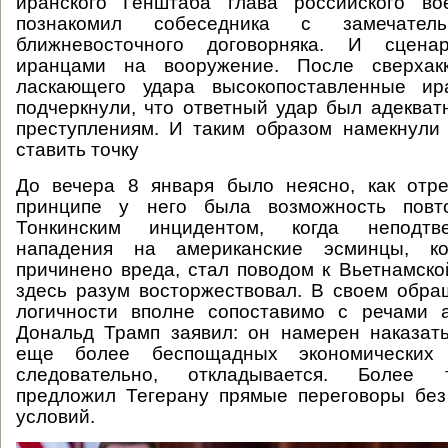
иранского Генштаба глава российского во
познакомил собеседника с замечател
ближневосточного договорняка. И сцен
иранцами на вооружение. После сверхакк
ласкающего удара высокопоставленные ир
подчеркнули, что ответный удар был адеква
преступлениям. И таким образом намекнули
ставить точку
До вечера 8 января было неясно, как отре
принципе у него была возможность повт
Тонкинским инцидентом, когда неподт
нападения на американские эсминцы, 
причинено вреда, стал поводом к Вьетнамско
здесь разум восторжествовал. В своем обра
логичности вполне сопоставимо с речами 
Дональд Трамп заявил: он намерен наказат
еще более беспощадных экономических 
следовательно, откладывается. Более 
предложил Тегерану прямые переговоры без
условий.