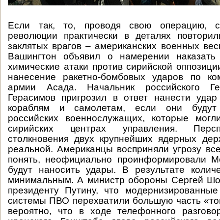
Если так, то, проводя свою операцию, с
революции практически в деталях повторил
заклятых врагов – американских военных весн
Вашингтон объявил о намерении наказать
химические атаки против сирийской оппозици
нанесение ракетно-бомбовых ударов по к
армии Асада. Начальник российского Г
Герасимов пригрозил в ответ нанести удар
кораблям и самолетам, если они будут
российских военнослужащих, которые могл
сирийских центрах управления. Персп
столкновения двух крупнейших ядерных дер
реальной. Американцы восприняли угрозу все
понять, неофициально проинформировали Мо
будут наносить удары. В результате колич
минимальным. А министр обороны Сергей Шо
президенту Путину, что модернизированны
системы ПВО перехватили большую часть «то
вероятно, что в ходе телефонного разгово