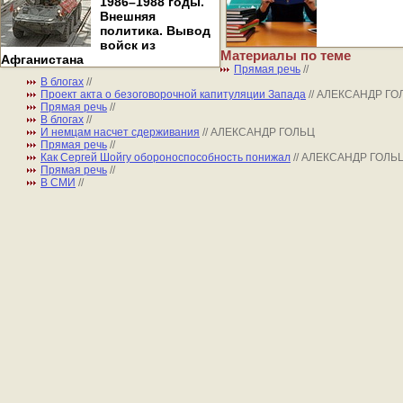
1986–1988 годы.
Внешняя
политика. Вывод
войск из
Материалы по теме
Афганистана
Прямая речь
//
В блогах
//
Проект акта о безоговорочной капитуляции Запада
// АЛЕКСАНДР ГО
Прямая речь
//
В блогах
//
И немцам насчет сдерживания
// АЛЕКСАНДР ГОЛЬЦ
Прямая речь
//
Как Сергей Шойгу обороноспособность понижал
// АЛЕКСАНДР ГОЛЬ
Прямая речь
//
В СМИ
//