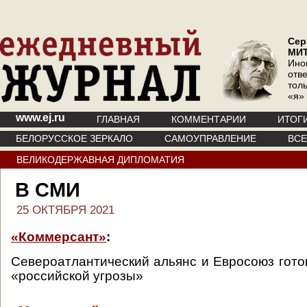
Сер
МИ
Ино
отв
тол
«я»
www.ej.ru
ГЛАВНАЯ
КОММЕНТАРИИ
ИТОГ
БЕЛОРУССКОЕ ЗЕРКАЛО
САМОУПРАВЛЕНИЕ
ВС
ВЕЛИКОДЕРЖАВНАЯ ДИПЛОМАТИЯ
В СМИ
25 ОКТЯБРЯ 2021
«Коммерсант»
:
Североатлантический альянс и Евросоюз гото
«российской угрозы»