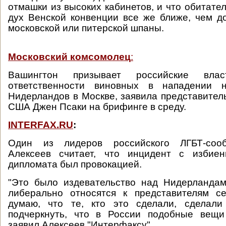
отмашки из высоких кабинетов, и что обитате
дух Венской конвенции все же ближе, чем 
московской или питерской шпаны.
Московский комсомолец
:
Вашингтон призывает российские вла
ответственности виновных в нападении 
Нидерландов в Москве, заявила представител
США Джен Псаки на брифинге в среду.
INTERFAX.RU
:
Один из лидеров российского ЛГБТ-соо
Алексеев считает, что инцидент с избиен
дипломата был провокацией.
"Это было издевательство над Нидерландам
либерально относятся к представителям се
думаю, что те, кто это сделали, сделали
подчеркнуть, что в России подобные вещи
заявил Алексеев "Интерфаксу".