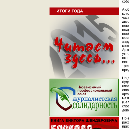
соб
А о
кот
час
дву
пер
под
поо
юри
зар
соо
Арх
уто
око
ест
тре
пре
Но 
буд
бла
епи
арх
Раз
(Ве
спо
доп
Но е
рас
при