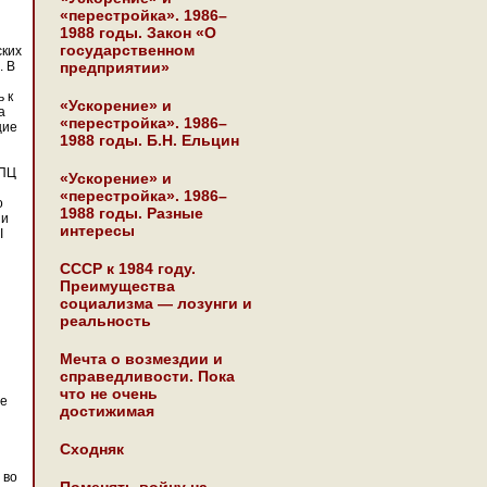
«перестройка». 1986–
1988 годы. Закон «О
государственном
ских
. В
предприятии»
 к
«Ускорение» и
а
«перестройка». 1986–
щие
1988 годы. Б.Н. Ельцин
РПЦ
«Ускорение» и
«перестройка». 1986–
о
1988 годы. Разные
 и
интересы
I
СССР к 1984 году.
Преимущества
социализма — лозунги и
реальность
Мечта о возмездии и
справедливости. Пока
что не очень
ве
достижимая
Сходняк
 во