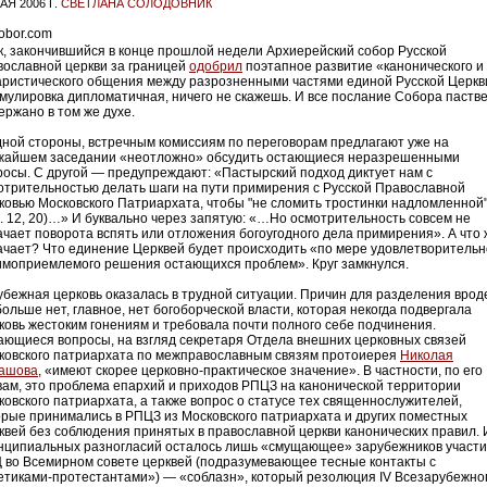
АЯ 2006 Г.
СВЕТЛАНА СОЛОДОВНИК
к, закончившийся в конце прошлой недели Архиерейский собор Русской
вославной церкви за границей
одобрил
поэтапное развитие «канонического и
аристического общения между разрозненными частями единой Русской Церкв
мулировка дипломатичная, ничего не скажешь. И все послание Собора паств
ержано в том же духе.
дной стороны, встречным комиссиям по переговорам предлагают уже на
жайшем заседании «неотложно» обсудить остающиеся неразрешенными
росы. С другой — предупреждают: «Пастырский подход диктует нам с
отрительностью делать шаги на пути примирения с Русской Православной
ковью Московского Патриархата, чтобы "не сломить тростинки надломленной
. 12, 20)…» И буквально через запятую: «…Но осмотрительность совсем не
ачает поворота вспять или отложения богоугодного дела примирения». А что 
ачает? Что единение Церквей будет происходить «по мере удовлетворительн
имоприемлемого решения остающихся проблем». Круг замкнулся.
убежная церковь оказалась в трудной ситуации. Причин для разделения врод
больше нет, главное, нет богоборческой власти, которая некогда подвергала
ковь жестоким гонениям и требовала почти полного себе подчинения.
ающиеся вопросы, на взгляд секретаря Отдела внешних церковных связей
ковского патриархата по межправославным связям протоиерея
Николая
ашова
, «имеют скорее церковно-практическое значение». В частности, по его
вам, это проблема епархий и приходов РПЦЗ на канонической территории
ковского патриархата, а также вопрос о статусе тех священнослужителей,
орые принимались в РПЦЗ из Московского патриархата и других поместных
квей без соблюдения принятых в православной церкви канонических правил. 
нципиальных разногласий осталось лишь «смущающее» зарубежников участ
 во Всемирном совете церквей (подразумевающее тесные контакты с
етиками-протестантами») — «соблазн», который резолюция IV Всезарубежно