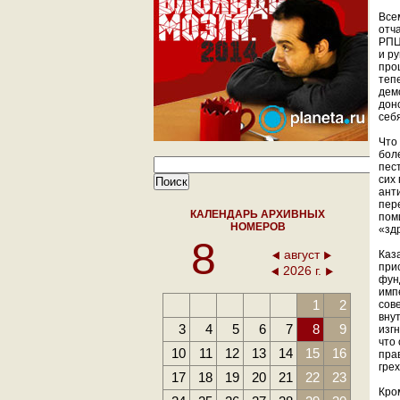
Все
отч
РПЦ
и ру
про
теп
дем
дон
себ
Что
бол
пес
сих
ант
пер
КАЛЕНДАРЬ АРХИВНЫХ
пом
НОМЕРОВ
«зд
8
август
Каз
при
2026 г.
фун
имп
1
2
сов
вну
3
4
5
6
7
8
9
изг
что
10
11
12
13
14
15
16
пра
гре
17
18
19
20
21
22
23
Кро