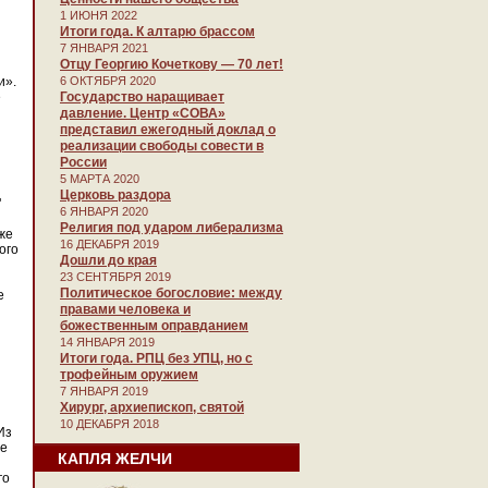
1 ИЮНЯ 2022
Итоги года. К алтарю брассом
7 ЯНВАРЯ 2021
Отцу Георгию Кочеткову — 70 лет!
и».
6 ОКТЯБРЯ 2020
е
Государство наращивает
давление. Центр «СОВА»
представил ежегодный доклад о
реализации свободы совести в
России
5 МАРТА 2020
Церковь раздора
"
6 ЯНВАРЯ 2020
Религия под ударом либерализма
же
16 ДЕКАБРЯ 2019
ого
Дошли до края
23 СЕНТЯБРЯ 2019
Политическое богословие: между
е
правами человека и
божественным оправданием
14 ЯНВАРЯ 2019
Итоги года. РПЦ без УПЦ, но с
трофейным оружием
7 ЯНВАРЯ 2019
Хирург, архиепископ, святой
10 ДЕКАБРЯ 2018
Из
ие
КАПЛЯ ЖЕЛЧИ
го