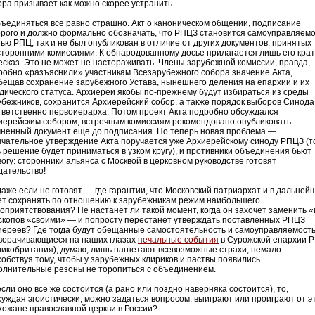
ора призывает как можно скорее устранить.
бъединяться все равно страшно. Акт о каноническом общении, подписание
орого и должно формально обозначать, что РПЦЗ становится самоуправляем
тью РПЦ, так и не был опубликован в отличие от других документов, принятых
сторонними комиссиями. К обнародованному досье прилагается лишь его кра
есказ. Это не может не настораживать. Члены зарубежной комиссии, правда,
робно «разъяснили» участникам Всезарубежного собора значение Акта,
бещав сохранение зарубежного Устава, нынешнего деления на епархии и их
дического статуса. Архиереи якобы по-прежнему будут избираться из среды
убежников, сохранится Архиерейский собор, а также порядок выборов Синода
тветственно первоиерарха. Потом проект Акта подробно обсуждался
иерейским собором, встречным комиссиям рекомендовано опубликовать
чненный документ еще до подписания. Но теперь новая проблема —
нчательное утверждение Акта поручается уже Архиерейскому синоду РПЦЗ (т
ь решение будет приниматься в узком кругу), и противники объединения бьют
вогу: сторонники альянса с Москвой в церковном руководстве готовят
дательство!
даже если не готовят — где гарантии, что Московский патриархат и в дальней
ет сохранять по отношению к зарубежникам режим наибольшего
гоприятствования? Не настанет ли такой момент, когда он захочет заменить «
скопов «своими» — и попросту перестанет утверждать поставленных РПЦЗ
иереев? Где тогда будут обещанные самостоятельность и самоуправляемост
ворачивающиеся на наших глазах
печальные события
в Сурожской епархии 
ликобритания), думаю, лишь нагнетают всевозможные страхи, немало
собствуя тому, чтобы у зарубежных клириков и паствы появились
олнительные резоны не торопиться с объединением.
сли оно все же состоится (а рано или поздно наверняка состоится), то,
суждая эгоистически, можно задаться вопросом: выиграют или проиграют от э
хожане православной церкви в России?