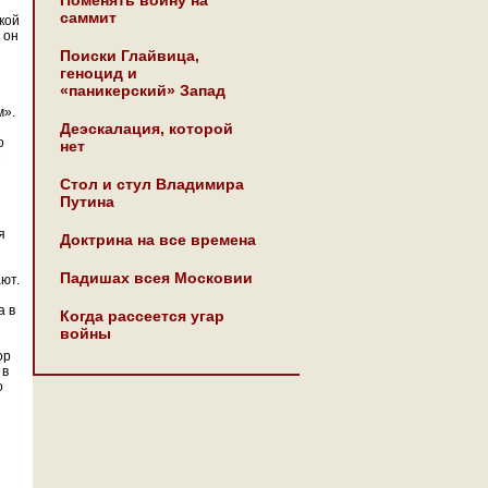
Поменять войну на
саммит
кой
 он
Поиски Глайвица,
геноцид и
«паникерский» Запад
м».
Деэскалация, которой
о
нет
С
Стол и стул Владимира
Путина
я
Доктрина на все времена
Падишах всея Московии
ают.
а в
Когда рассеется угар
войны
ор
 в
о