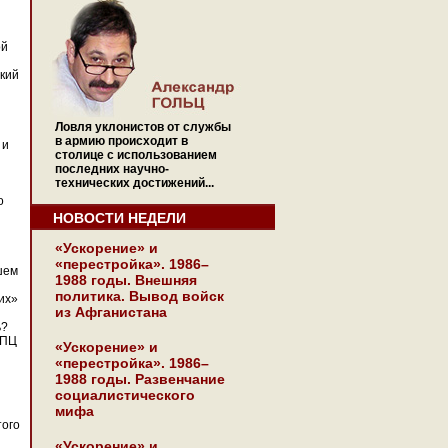
ой
ткий
Ловля уклонистов от службы
в армию происходит в
 и
столице с использованием
последних научно-
технических достижений...
о
НОВОСТИ НЕДЕЛИ
«Ускорение» и
«перестройка». 1986–
шем
1988 годы. Внешняя
политика. Вывод войск
их»
из Афганистана
ь?
РПЦ
«Ускорение» и
«перестройка». 1986–
1988 годы. Развенчание
социалистического
мифа
того
«Ускорение» и