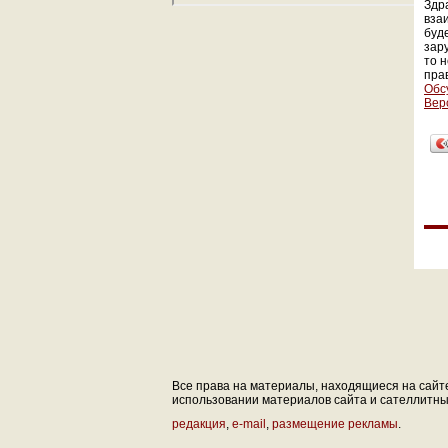
Здра
вза
буд
зар
то 
пра
Обс
Вер
Все права на материалы, находящиеся на сайте 
использовании материалов сайта и сателлитных 
редакция
,
e-mail
,
размещение рекламы
.