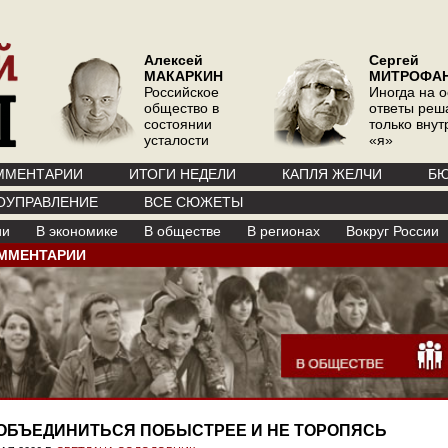
Алексей
Сергей
МАКАРКИН
МИТРОФА
Российское
Иногда на 
общество в
ответы реш
состоянии
только вну
усталости
«я»
ММЕНТАРИИ
ИТОГИ НЕДЕЛИ
КАПЛЯ ЖЕЛЧИ
БЮ
ОУПРАВЛЕНИЕ
ВСЕ СЮЖЕТЫ
ии
В экономике
В обществе
В регионах
Вокруг России
ММЕНТАРИИ
ОБЪЕДИНИТЬСЯ ПОБЫСТРЕЕ И НЕ ТОРОПЯСЬ