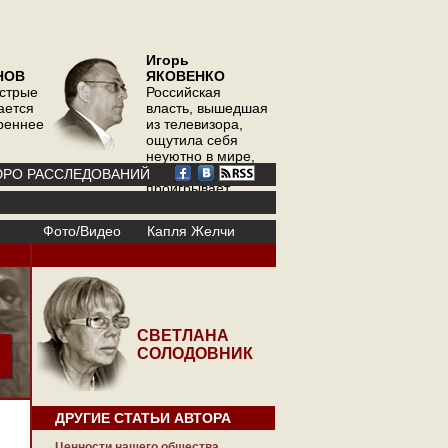
Игорь
НОВ
ЯКОВЕНКО
острые
Российская
ается
власть, вышедшая
треннее
из телевизора,
ощутила себя
неуютно в мире,
где телевизор
РО РАССЛЕДОВАНИЙ
проигрывает
интернету
Фото/Видео
Капля Желчи
СВЕТЛАНА
СОЛОДОВНИК
ДРУГИЕ СТАТЬИ АВТОРА
Ценности нашего общества