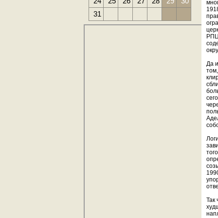
24
25
26
27
28
29
30
мно
191
31
пра
огр
цер
РПЦ
сод
окр
Да 
том
кли
сбл
бол
сег
чер
пол
Аде
собо
Лог
зав
тог
опр
соз
199
упо
отв
Так
худ
нап