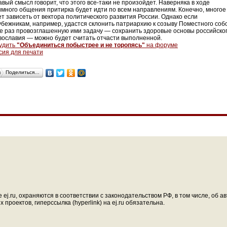
вый смысл говорит, что этого все-таки не произойдет. Наверняка в ходе
имного общения притирка будет идти по всем направлениям. Конечно, многое
ет зависеть от вектора политического развития России. Однако если
убежникам, например, удастся склонить патриархию к созыву Поместного соб
не раз провозглашенную ими задачу — сохранить здоровые основы российско
вославия — можно будет считать отчасти выполненной.
удить
"Объединиться побыстрее и не торопясь"
на форуме
сия для печати
Поделиться…
ej.ru, охраняются в соответствии с законодательством РФ, в том числе, об 
проектов, гиперссылка (hyperlink) на ej.ru обязательна.