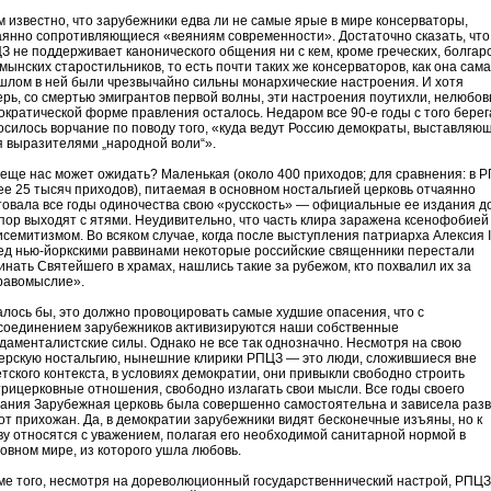
м известно, что зарубежники едва ли не самые ярые в мире консерваторы,
аянно сопротивляющиеся «веяниям современности». Достаточно сказать, что
З не поддерживает канонического общения ни с кем, кроме греческих, болгар
мынских старостильников, то есть почти таких же консерваторов, как она сама
шлом в ней были чрезвычайно сильны монархические настроения. И хотя
ерь, со смертью эмигрантов первой волны, эти настроения поутихли, нелюбовь
ократической форме правления осталось. Недаром все 90-е годы с того берег
осилось ворчание по поводу того, «куда ведут Россию демократы, выставляю
я выразителями „народной воли“».
 еще нас может ожидать? Маленькая (около 400 приходов; для сравнения: в 
ее 25 тысяч приходов), питаемая в основном ностальгией церковь отчаянно
товала все годы одиночества свою «русскость» — официальные ее издания д
 пор выходят с ятями. Неудивительно, что часть клира заражена ксенофобией
исемитизмом. Во всяком случае, когда после выступления патриарха Алексия I
ед нью-йоркскими раввинами некоторые российские священники перестали
инать Святейшего в храмах, нашлись такие за рубежом, кто похвалил их за
равомыслие».
алось бы, это должно провоцировать самые худшие опасения, что с
соединением зарубежников активизируются наши собственные
даменталистские силы. Однако не все так однозначно. Несмотря на свою
ерскую ностальгию, нынешние клирики РПЦЗ — это люди, сложившиеся вне
етского контекста, в условиях демократии, они привыкли свободно строить
трицерковные отношения, свободно излагать свои мысли. Все годы своего
нания Зарубежная церковь была совершенно самостоятельна и зависела раз
 от прихожан. Да, в демократии зарубежники видят бесконечные изъяны, но к
ву относятся с уважением, полагая его необходимой санитарной нормой в
ховном мире, из которого ушла любовь.
ме того, несмотря на дореволюционный государственнический настрой, РПЦЗ