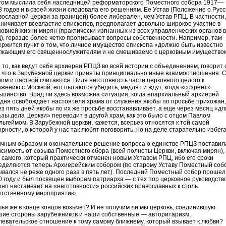
гом мыслила себя наследницей реформаторского Поместного собора 1917—
8 годов и в своей жизни следовала его решениям. Ее Устав (Положение о Русс
вославной церкви за границей) более либерален, чем Устав РПЦ. В частности,
аничивает всевластие епископов, предполагает довольно широкое участие в
ковной жизни мирян (практически изгнанных из всех управленческих органов в
), гораздо более четко прописывает вопросы собственности. Например, там
ержится пункт о том, что личное имущество епископа «должно быть известно
ужающим его священнослужителям и не смешиваемо с церковным имущество
и то, как ведут себя архиереи РПЦЗ во всей истории с объединением, говорит 
, что в Зарубежной церкви приняты принципиально иные взаимоотношения. 
ром и паствой считаются. Видя неготовность части церковного целого к
ижению с Москвой, его пытаются убедить, медлят и ждут, когда «созреет»
ьшинство. Вряд ли здесь возможна ситуация, когда епархиальный архиерей
одня освобождает настоятеля храма от служения якобы по просьбе прихожан,
ез пять дней якобы по их же просьбе восстанавливает, а еще через месяц «дл
ьзы дела Церкви» переводит в другой храм, как это было с отцом Павлом
льгеймом. В Зарубежной церкви, кажется, всерьез относятся к той самой
рности, о которой у нас так любят поговорить, но на деле старательно избег
ичным образом и окончательное решение вопроса о единстве РПЦЗ поставил
исимость от созыва Поместного сбора (всей полноты Церкви, включая мирян),
о самого, который практически отменен новым Уставом РПЦ, ибо его сроки
еделяются теперь Архиерейским собором (по старому Уставу Поместный соб
ывался не реже одного раза в пять лет). Последний Поместный собор прошел
0 году и был посвящен выборам патриарха — с тех пор церковное руководств
рно настаивает на «неготовности» российских православных к столь
етственному мероприятию.
 чья же в конце концов возьмет? И не получим ли мы церковь, соединившую
шие стороны зарубежников и наши собственные — авторитаризм,
левательское отношение к тому самому ближнему, который взывает к любви?