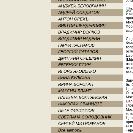
22 М
АНДЖЕЙ БЕЛОВРАНИН
АНДРЕЙ СОЛДАТОВ
Ита
пра
АНТОН ОРЕХЪ
евх
ВИКТОР ШЕНДЕРОВИЧ
Фор
выд
ВЛАДИМИР ВОЛКОВ
ВЛАДИМИР НАДЕИН
С о
бли
ГАРРИ КАСПАРОВ
воп
ГЕОРГИЙ САТАРОВ
осм
Цер
ДМИТРИЙ ОРЕШКИН
(Мф
озн
ЕВГЕНИЙ ЯСИН
озн
ИГОРЬ ЯКОВЕНКО
вза
ИННА БУЛКИНА
Зар
ИРИНА БОРОГАН
бы 
Цер
МАКСИМ БЛАНТ
Ост
НАТЕЛЛА БОЛТЯНСКАЯ
Мос
Бал
НИКОЛАЙ СВАНИДЗЕ
сло
Мос
ПЕТР ФИЛИППОВ
кот
СВЕТЛАНА СОЛОДОВНИК
Цер
при
СЕРГЕЙ МИТРОФАНОВ
РПЦ
Все авторы
«ер