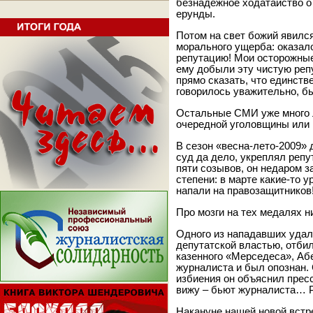
безнадежное ходатайство о
ерунды.
Потом на свет божий явилс
морального ущерба: оказало
репутацию! Мои осторожные
ему добыли эту чистую репу
прямо сказать, что единств
говорилось уважительно, бы
Остальные СМИ уже много л
очередной уголовщины или 
В сезон «весна-лето-2009» 
суд да дело, укреплял реп
пяти созывов, он недаром з
степени: в марте какие-то 
напали на правозащитников
Про мозги на тех медалях н
Одного из нападавших удало
депутатской властью, отбил
казенного «Мерседеса», Аб
журналиста и был опознан.
избиения он объяснил прессе
вижу – бьют журналиста… 
Накануне нашей новой встр