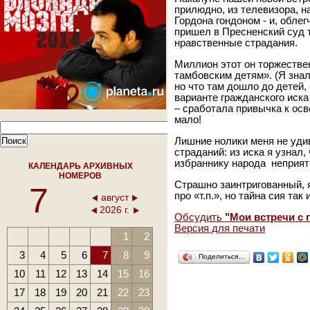
прилюдно, из телевизора, 
Гордона гондоном - и, обле
пришел в Пресненский суд 
нравственные страдания.
Миллион этот он торжеств
тамбовским детям». (Я зна
но что там дошло до детей,
варианте гражданского иск
– сработала привычка к ос
мало!
Лишние нолики меня не уди
страданий: из иска я узнал,
избраннику народа неприятн
КАЛЕНДАРЬ АРХИВНЫХ
НОМЕРОВ
Страшно заинтригованный, 
7
про «т.п.», но тайна сия та
август
2026 г.
Обсудить
"Мои встречи с
Версия для печати
1
2
3
4
5
6
7
8
9
Поделиться…
10
11
12
13
14
15
16
17
18
19
20
21
22
23