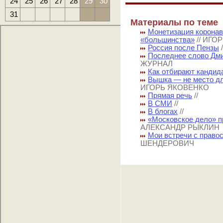
24
25
26
27
28
29
30
31
Материалы по теме
Монетизация коронав
«большинства»
// ИГО
Россия после Пензы
Последнее слово Дм
ЖУРНАЛ
Как отбирают кандид
Вышка — не место дл
ИГОРЬ ЯКОВЕНКО
Прямая речь
//
В СМИ
//
В блогах
//
«Московское дело» п
АЛЕКСАНДР РЫКЛИН
Мои встречи с правос
ШЕНДЕРОВИЧ