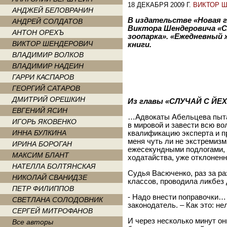
18 ДЕКАБРЯ 2009 Г.
ВИКТОР 
АНДЖЕЙ БЕЛОВРАНИН
В издательстве «Новая 
АНДРЕЙ СОЛДАТОВ
Виктора Шендеровича «Сл
АНТОН ОРЕХЪ
зоопарка». «Ежедневный 
ВИКТОР ШЕНДЕРОВИЧ
книги.
ВЛАДИМИР ВОЛКОВ
ВЛАДИМИР НАДЕИН
ГАРРИ КАСПАРОВ
ГЕОРГИЙ САТАРОВ
ДМИТРИЙ ОРЕШКИН
Из главы «СЛУЧАЙ С ЙЕ
ЕВГЕНИЙ ЯСИН
…Адвокаты Абельцева пыта
ИГОРЬ ЯКОВЕНКО
в мировой и завести всю во
ИННА БУЛКИНА
квалификацию эксперта и п
меня чуть ли не экстремизм
ИРИНА БОРОГАН
ежесекундными подлогами,
МАКСИМ БЛАНТ
ходатайства, уже отклоне
НАТЕЛЛА БОЛТЯНСКАЯ
Судья Васюченко, раз за р
НИКОЛАЙ СВАНИДЗЕ
классов, проводила ликбез 
ПЕТР ФИЛИППОВ
- Надо внести поправочки…
СВЕТЛАНА СОЛОДОВНИК
законодатель. – Как это: н
СЕРГЕЙ МИТРОФАНОВ
И через несколько минут он
Все авторы