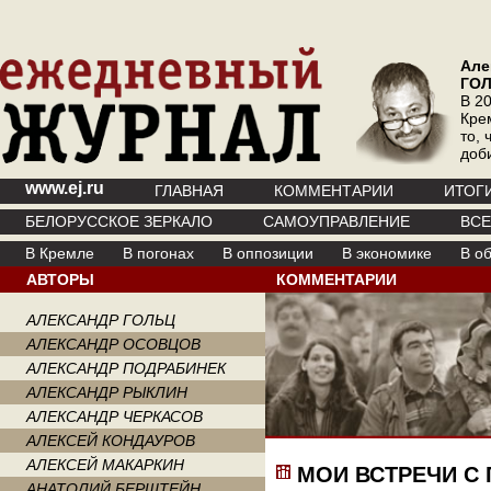
Але
ГО
В 20
Кре
то, 
доб
www.ej.ru
ГЛАВНАЯ
КОММЕНТАРИИ
ИТОГ
БЕЛОРУССКОЕ ЗЕРКАЛО
САМОУПРАВЛЕНИЕ
ВС
В Кремле
В погонах
В оппозиции
В экономике
В о
АВТОРЫ
КОММЕНТАРИИ
АЛЕКСАНДР ГОЛЬЦ
АЛЕКСАНДР ОСОВЦОВ
АЛЕКСАНДР ПОДРАБИНЕК
АЛЕКСАНДР РЫКЛИН
АЛЕКСАНДР ЧЕРКАСОВ
АЛЕКСЕЙ КОНДАУРОВ
АЛЕКСЕЙ МАКАРКИН
МОИ ВСТРЕЧИ С
АНАТОЛИЙ БЕРШТЕЙН