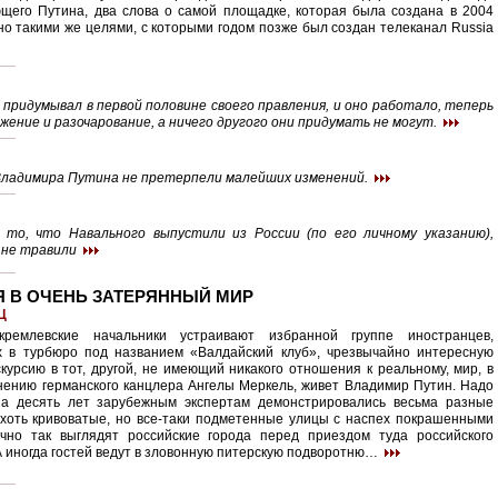
щего Путина, два слова о самой площадке, которая была создана в 2004
но такими же целями, с которыми годом позже был создан телеканал Russia
н придумывал в первой половине своего правления, и оно работало, теперь
ение и разочарование, а ничего другого они придумать не могут.
ы Владимира Путина не претерпели малейших изменений.
 то, что Навального выпустили из России (по его личному указанию),
 не травили
Я В ОЧЕНЬ ЗАТЕРЯННЫЙ МИР
Ц
ремлевские начальники устраивают избранной группе иностранцев,
 в турбюро под названием «Валдайский клуб», чрезвычайно интересную
скурсию в тот, другой, не имеющий никакого отношения к реальному, мир, в
нению германского канцлера Ангелы Меркель, живет Владимир Путин. Надо
 за десять лет зарубежным экспертам демонстрировались весьма разные
 хоть кривоватые, но все-таки подметенные улицы с наспех покрашенными
чно так выглядят российские города перед приездом туда российского
А иногда гостей ведут в зловонную питерскую подворотню…