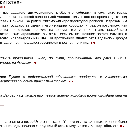
«ЖИГУЛЯХ»
ЛИН
 двенадцатого дискуссионного клуба, что собрался в сочинских горах,
н приехал на новой зелененькой машине тольяттинского производства под
ста». Причем – за рулем. Автомобиль президенту понравился. Встречавшим
лава государства заявил, что «машина хорошая, управляется легко». Как
но из последовавшего уже на форуме выступления главы российского
Россия тоже управлялась бы легко, если бы не внешние обстоятельства, в
 всего, «партнеров» из США. На протяжении многих лет Валдайский форум
ентационной площадкой российской внешней политики
ление президента было, по сути, продолжением его речи в ООН.
ражение на Америку
мир Путин в неформальной обстановке пообщался с участниками
завершении основной программы форума.
а Валдай на 2 часа. А его тезисы времен холодной войны опоздали лет на
% — это стыд и позор! Это очень мало! У нормальных, сильных лидеров было
 столько ведь набирал «нерушимый блок коммунистов и беспартийных»?