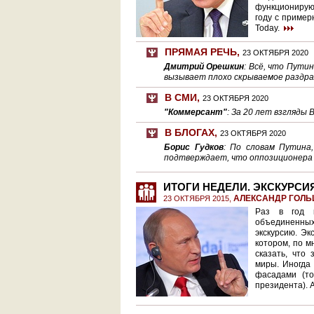
функционирую
году с пример
Today.
ПРЯМАЯ РЕЧЬ
,
23 ОКТЯБРЯ 2020
Дмитрий Орешкин
: Всё, что Пути
вызывает плохо скрываемое раздраж
В СМИ
,
23 ОКТЯБРЯ 2020
"Коммерсант"
: За 20 лет взгляд
В БЛОГАХ
,
23 ОКТЯБРЯ 2020
Борис Гудков
: По словам Путина,
подтверждает, что оппозиционера
ИТОГИ НЕДЕЛИ. ЭКСКУРСИ
АЛЕКСАНДР ГОЛЬ
23 ОКТЯБРЯ 2015,
Раз в год к
объединенных
экскурсию. Эк
котором, по м
сказать, что
миры. Иногда
фасадами (то
президента). 