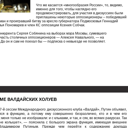
Что же касается «многообразия России», то, видимо,
именно для того, чтобы наглядно его
продемонстрировать, для участия в дискуссиях были
приглашены некоторые оппозиционеры – победивший
ман и проигравший битву за кресло губернатора Подмосковья Геннадий
лья Пономарев и член КС оппозиции Ксения Собчак.
 конкурента Сергея Собянина на выборах мэра Москвы, сумевшего
часть столичных оппозиционеров — Алексея Навального, — на
Да он и сам не поехал бы — подписка о невыезде не позволяет.
УМЕ ВАЛДАЙСКИХ ХОЛУЕВ
7-й сессии Международного дискуссионного клуба «Валдай», Путин объявил,
лся в функцию, а потому ему совершенно безразлично, кто и в чем его
 меня только не изображали: и с клыками, и так, и сяк, во всяких ракурсах. Так
 не колышет», — пояснила с большого экрана функция, имеющая внешнее
Владимиром Путиным. Прежде чем перейти к содержанию доклада