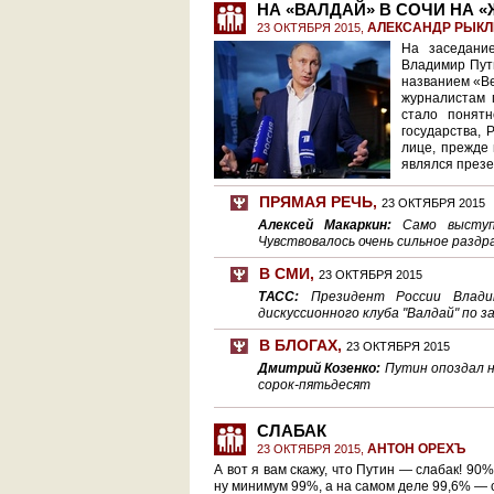
НА «ВАЛДАЙ» В СОЧИ НА 
АЛЕКСАНДР РЫК
23 ОКТЯБРЯ 2015,
На заседание
Владимир Пути
названием «Ве
журналистам г
стало понят
государства, 
лице, прежде
являлся през
ПРЯМАЯ РЕЧЬ
,
23 ОКТЯБРЯ 2015
Алексей Макаркин:
Само выступ
Чувствовалось очень сильное разд
В СМИ
,
23 ОКТЯБРЯ 2015
ТАСС:
Президент России Влади
дискуссионного клуба "Валдай" по 
В БЛОГАХ
,
23 ОКТЯБРЯ 2015
Дмитрий Козенко:
Путин опоздал н
сорок-пятьдесят
СЛАБАК
АНТОН ОРЕХЪ
23 ОКТЯБРЯ 2015,
А вот я вам скажу, что Путин — слабак! 90
ну минимум 99%, а на самом деле 99,6% —