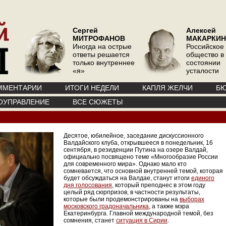
Сергей
Алексей
МИТРОФАНОВ
МАКАРКИН
Иногда на острые
Российское
ответы решается
общество в
только внутреннее
состоянии
«я»
усталости
ММЕНТАРИИ
ИТОГИ НЕДЕЛИ
КАПЛЯ ЖЕЛЧИ
БЮ
ОУПРАВЛЕНИЕ
ВСЕ СЮЖЕТЫ
Десятое, юбилейное, заседание дискуссионного
Валдайского клуба, открывшееся в понедельник, 16
сентября, в резиденции Путина на озере Валдай,
официально посвящено теме «Многообразие России
для современного мира». Однако мало кто
сомневается, что основной внутренней темой, которая
будет обсуждаться на Валдае, станут итоги
единого
дня голосования
, который преподнес в этом году
целый ряд сюрпризов, в частности результаты,
которые были продемонстрированы на
выборах
московского градоначальника
, а также мэра
Екатеринбурга. Главной международной темой, без
сомнения, станет
ситуация в Сирии
.