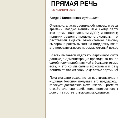
ПРЯМАЯ РЕЧЬ
25 НОЯБРЯ 2019
Андрей Колесников
,
журналист
:
Очевидно, власть оценила обстановку и решил
времени, поздно менять всю схему парт
компартии, обновлением ЛДПР, и поскольк
приняли решение продемонстрировать, что 
расставили акценты относительно самовыд
выборах и рассчитывает на поддержку власт
это перезапуск всего проекта, который подд
Власть пытается удержать партийную систе
данные, в Администрации президента поняли
самой популярной партией с большим отрыво
есть, и это сочли самым экономным и раз
понимают, что им вообще делать с партийно
Пока в стране сохраняется вертикаль власт
«Единая Россия» получает его поддержку,
голосует достаточно механически, кроме 
отработала сценарий, когда протестного 
допустив соответствующих кандидатов.