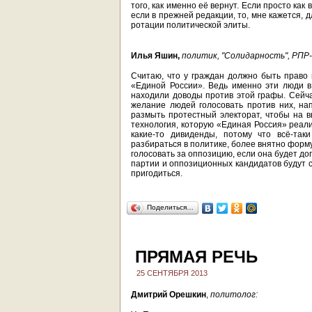
того, как именно её вернут. Если просто как 
если в прежней редакции, то, мне кажется, 
ротации политической элиты.
Илья Яшин,
политик, "Солидарность", РПР
Считаю, что у граждан должно быть право 
«Единой России». Ведь именно эти люди в
находили доводы против этой графы. Сейча
желание людей голосовать против них, на
размыть протестный электорат, чтобы на 
технология, которую «Единая Россия» реали
какие-то дивиденды, потому что всё-так
разбираться в политике, более внятно форму
голосовать за оппозицию, если она будет до
партии и оппозиционных кандидатов будут с
пригодиться.
Поделиться…
ПРЯМАЯ РЕЧЬ
25 СЕНТЯБРЯ 2013
Дмитрий Орешкин
,
политолог: