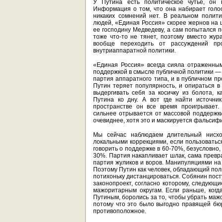
У Путина есть политическое чутье, он 
Информация о том, что она набирает голос
никаких сомнений нет. В реальном полити
людей, «Единая Россия» скорее жернов на ш
ее господину Медведеву, а сам попытался 
тоже что-то не тянет, поэтому вместо жур
вообще переходить от рассуждений пр
внутриаппаратной политики.
«Единая Россия» всегда сияла отраженным
поддержкой в смысле публичной политики — 
партия аппаратного типа, и в публичном пр
Путин теряет популярность, и опираться в
выдергивать себя за косичку из болота, 
Путина ко дну. А вот где найти источни
пространстве он все время проигрывает.
сильнее отрывается от массовой поддержк
очевиднее, хотя это и маскируется фальси
Мы сейчас наблюдаем длительный нисхо
локальными коррекциями, если пользоватьс
говорить о поддержке в 60-70%, безусловно,
30%. Партия накапливает шлак, сама превра
партия жуликов и воров. Манипуляциями на
Поэтому Путин как человек, обладающий поли
потихоньку дистанцироваться. Собянин посту
законопроект, согласно которому, следующи
мажоритарным округам. Если раньше, когд
Путиным, боролись за то, чтобы убрать маж
потому что это было выгодно правящей бю
противоположное.