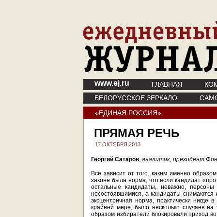
www.ej.ru
ГЛАВНАЯ
КО
БЕЛОРУССКОЕ ЗЕРКАЛО
САМ
«ЕДИНАЯ РОССИЯ»
ПРЯМАЯ РЕЧЬ
17 ОКТЯБРЯ 2013
Георгий Сатаров
,
аналитик,
п
резидент Фо
Всё зависит от того, каким именно образом
законе была норма, что если кандидат «про
остальные кандидаты, неважно, персоны
несостоявшимися, а кандидаты снимаются и
эксцентричная норма, практически нигде в
крайней мере, было несколько случаев на 
образом избиратели блокировали приход во 