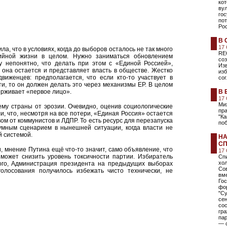
кот
ву
гос
по
Рос
В 
17
а, что в условиях, когда до выборов осталось не так много
RE
ийной жизни в целом. Нужно заниматься обновлением
соз
у непонятно, что делать при этом с «Единой Россией»,
Из
она остается и представляет власть в обществе. Жестко
изб
виженцев: предполагается, что если кто-то участвует в
сог
и, то он должен делать это через механизмы ЕР. В целом
ерживает «первое лицо».
В 
17
Ми
му страны от эрозии. Очевидно, оценив социологические
пра
, что, несмотря на все потери, «Единая Россия» остается
"К
м от коммунистов и ЛДПР. То есть ресурс для перезапуска
поб
умным сценарием в нынешней ситуации, когда власти не
й системой.
НА
СП
и, мнение Путина ещё что-то значит, само объявление, что
17
 может снизить уровень токсичности партии. Избиратель
Сп
хол
того, Администрация президента на предыдущих выборах
Со
голосования получилось избежать чисто технически, не
вме
Гос
фо
"Су
се
сос
гр
пар
— 