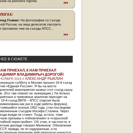
азом на рейтинге партии.
БЛОГАХ:
нид Гозман:
На фотографии со съезда
ной России, на лица делегатов смотреть
е противнее чем на съезды КПСС...
НЕЕ В СЮЖЕТЕ
НАМ ПРИЕХАЛ, К НАМ ПРИЕХАЛ
АДИМИР ВЛАДИМИРЫЧ ДОРОГОЙ!
АЛЕКСАНДР РЫКЛИН
 НОЯБРЯ 2019 //
минувшую субботу в Москве прошел 19-й съезд
тии «Единая Россия». Я бы на месте
роителей мероприятия назвал этот съезд сразу
м. (Кто там помнит их нумерацию.) Уж больно
риятные и тревожные аналогии приходят на
 19-й съезд ВКПб – КПСС (партия была
еименована как раз в ходе работы форума),
тоявшийся осенью 1952 года, стал последним
ижизненным съездом Иосифа Сталина. Через
года вождя не станет. Тогда, кстати, тоже
учали призывы к «обновлению» и «серьезной
тийной перестройке». Об этом, в частности, в
четном докладе говорил Маленков. Обновления
ССР, правда, не по надуманным, а по
тественным причинам действительно начнутся