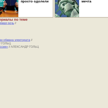
просто одолели
мечта
ериалы по теме
ямая речь
//
ах обмана электората
//
Р ГОЛЬЦ
оссии»
// АЛЕКСАНДР ГОЛЬЦ