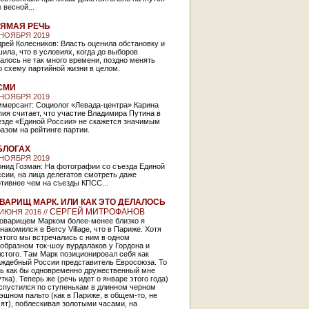
 весной...
ЯМАЯ РЕЧЬ
 НОЯБРЯ 2019
рей Колесников: Власть оценила обстановку и
ила, что в условиях, когда до выборов
алось не так много времени, поздно менять
ю схему партийной жизни в целом.
СМИ
 НОЯБРЯ 2019
ммерсант: Социолог «Левада-центра» Карина
ия считает, что участие Владимира Путина в
езде «Единой России» не скажется значимым
азом на рейтинге партии.
БЛОГАХ
 НОЯБРЯ 2019
онид Гозман: На фотографии со съезда Единой
сии, на лица делегатов смотреть даже
тивнее чем на съезды КПСС...
ВАРИЩ МАРК. ИЛИ КАК ЭТО ДЕЛАЛОСЬ
СЕРГЕЙ МИТРОФАНОВ
 ИЮНЯ 2016 //
товарищем Марком более-менее близко я
накомился в Bercy Village, что в Париже. Хотя
этого мы встречались с ним в одном
образном ток-шоу вурдалаков у Гордона и
стого. Там Марк позиционировал себя как
аждебный России представитель Евросоюза. То
ть как бы одновременно дружественный мне
тка). Теперь же (речь идет о январе этого года)
спустился по ступенькам в длинном черном
эшном пальто (как в Париже, в общем-то, не
ят), поблескивая золотыми часами, на