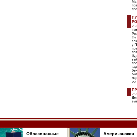
Мат
по
пра
ПУ
Р
25
Нам
Ро
Пут
сек
у П
пра
поз
бу
выб
пра
зад
бе
око
ли
орг
ПР
25
Дм
вы
Образованные
Американская