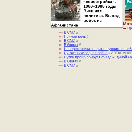
«перестройка».
1986–1988 годы.
Внешняя
политика. Вывод
войск из
Мат
Афганистана
Пр
В СМИ
//
Прямая речь
//
В СМИ
//
В блогах
//
Наперсточники спорят о лучших способ
Ну, очень холодная война
// АЛЕКСАНД
Путин проигнорирует съезд «Единой Р
В блогах
//
В СМИ
//