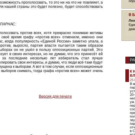
обр
возможность проголосовать, то это ни на что не повлияет, а
для нашей страны это будет полезно, будет способствовать
В 
Лео
-ПАРНАС:
Еди
даж
голосовать против всех, хотя прекрасно понимаю мотивы
 своё время графу «против всех» отменили, именно они
с, когда популярность «Единой России» заметно упала, а
против, выросло, партия власти пытается таким образом
выборах он не ушёл в пользу оппозиционных партий. Это
зует в своих интересах, но не думаю, что это принесёт ей
и за последние несколько лет избиратель стал лучше
РА
лировать свои интересы, и думаю, что люди всё-таки будут
пущена к выборам. А вот в том случае, если оппозиционные
 выборов снимать, тогда графа «против всех» может очень
К 
ВЛ
25
В 
пар
уст
20-
Версия для печати
неп
ум.
пер
сос
пр
пол
зв
пар
от
в С
ес