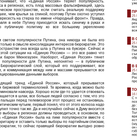
понимает, что «Единая Россия» теряет популярность.
уже
а в регионах, есть плод массовых фальсификаций, здесь
ческом пространстве, если считать реальную поддержку
ПР
ее, чем крылья за спиной, поэтому Путин охотно уступил
25
пересесть на стерха по имени «Народный фронт». Правда,
Анд
авля в небе Путину приходится искать синичку в руках и
реш
о публичную политику ко все большему укреплению
ост
вс
В 
 светом популярности Путина, она никогда не была его
25
только в смысле консолидации интересов бюрократии. Это
Ко
остранстве она всегда шла у Путина на буксире. Сейчас и
Пип
 этой ситуации на «Единую Россию» — это все равно что
съ
как барон Мюнхгаузен. Наоборот, «Единая Россия» тянет
обр
к популярности для Путина, непонятно — в публичном
 Бюрократический слой, который его поддерживает, все
В 
и, и коммуникация между ним и массами прерывается все
25
Ле
фицированными данными выборов.
Рос
про
дящий тренд «Единой России», который прерывается
я биржевой терминологией. Те времена, когда можно было
ТО
 миновали навсегда. Хорошо если где-то удается отвоевать
16
щается в шлак, все больше людей согласно с тем, что это
С 
 пальцах перед телевизором этот процесс не остановишь.
поз
тическим чутьем, первый понял, что от этого колхоза надо
до 
пил точно так же. Да и неслучайно сейчас в Думу вносится
без
Тол
е выборы в регионах должны проводиться, в основном, по
вр
а «Единая Россия» была на пике популярности вместе с
ес
оритарку и оставить только выборы по партийным спискам,
(шу
рократии, то сейчас правящей бюрократии выгодно ровно
он 
гэб
нос