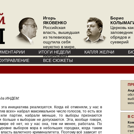
Игорь
Борис
ЯКОВЕНКО
КОЛЫМАГ
Российская
Церковь как
власть, вышедшая
заповедник
из телевизора,
обрядов и
ощутила себя
суеверий
неуютно в мире,
где телевизор
ММЕНТАРИИ
ИТОГИ НЕДЕЛИ
КАПЛЯ ЖЕЛЧИ
БЮ
проигрывает
ОУПРАВЛЕНИЕ
ВСЕ СЮЖЕТЫ
интернету
ПР
Анд
обс
нда ИНДЕМ:
выб
мен
 эта инициатива реализуется. Когда её отменяли, у нас в
тив всех» набрал максимальное число голосов, то есть все
 или партии, набрали меньше, то выборы признаются
В 
 больше к выборам не допускаются. Эта, вообще говоря,
Ком
 мире её нет, но у нас она, тем ни менее, работала. По
Пип
уровне выборов мэра в небольших городках, когда таким
съе
власть валютного криминалитета. Поэтому всё зависит от