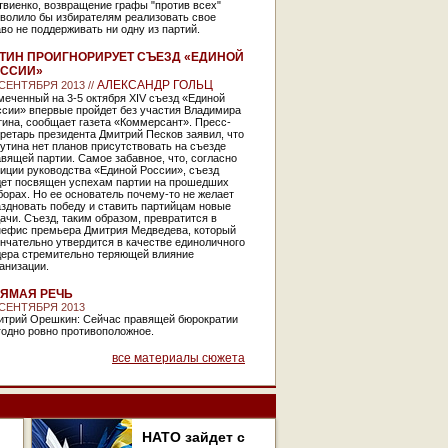
виенко, возвращение графы "против всех"
зволило бы избирателям реализовать свое
во не поддерживать ни одну из партий.
ТИН ПРОИГНОРИРУЕТ СЪЕЗД «ЕДИНОЙ
ОССИИ»
АЛЕКСАНДР ГОЛЬЦ
 СЕНТЯБРЯ 2013 //
еченный на 3-5 октября XIV съезд «Единой
ссии» впервые пройдет без участия Владимира
ина, сообщает газета «Коммерсант». Пресс-
ретарь президента Дмитрий Песков заявил, что
утина нет планов присутствовать на съезде
вящей партии. Самое забавное, что, согласно
иции руководства «Единой России», съезд
дет посвящен успехам партии на прошедших
орах. Но ее основатель почему-то не желает
здновать победу и ставить партийцам новые
ачи. Съезд, таким образом, превратится в
нефис премьера Дмитрия Медведева, который
нчательно утвердится в качестве единоличного
дера стремительно теряющей влияние
анизации.
ЯМАЯ РЕЧЬ
 СЕНТЯБРЯ 2013
итрий Орешкин: Сейчас правящей бюрократии
годно ровно противоположное.
все материалы сюжета
НАТО зайдет с