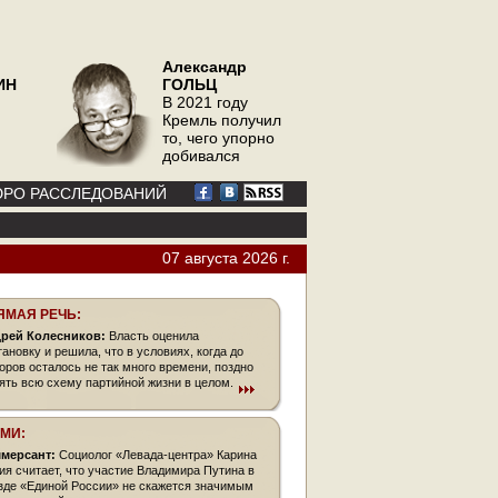
Александр
ИН
ГОЛЬЦ
В 2021 году
Кремль получил
то, чего упорно
добивался
РО РАССЛЕДОВАНИЙ
07 августа 2026 г.
ЯМАЯ РЕЧЬ:
рей Колесников:
Власть оценила
тановку и решила, что в условиях, когда до
оров осталось не так много времени, поздно
ять всю схему партийной жизни в целом.
СМИ:
мерсант:
Социолог «Левада-центра» Карина
ия считает, что участие Владимира Путина в
зде «Единой России» не скажется значимым