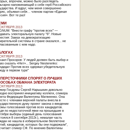
орых, впрочем, можно было разглядеть
льгарно напоминающий о себе герб Российского
ударства. И вдруг, чем меня совершенно
тряс, объявил себя… членом партии «Единая
сия». Вот те раз!
СМИ
 ОКТЯБРЯ 2013
GNUM: "Внести графу "против всех" —
давать электоральную палату "6". Новые
вестия: Замах на демократизацию
ирательной системы в стране оказался... не
ласованным с кем надо.
БЛОГАХ
 ОКТЯБРЯ 2013
хаил Прохоров: У людей должен быть выбор и
во сказать «Нет»... Sergey Nesterenko:
андидат Против всех одержал убедительную
еду в первом туре"
ПЕРСТОЧНИКИ СПОРЯТ О ЛУЧШИХ
ОСОБАХ ОБМАНА ЭЛЕКТОРАТА
 ОКТЯБРЯ 2013
икер Госдумы Сергей Нарышкин довольно
одно воспринял инициативу коллеги, спикера
вета Федерации Валентины Матвеенко. Она
сте с членами верхней палаты внесла в
ударственную думу проект закона о введении
рмы голосования против всех кандидатов.
дя по недостаточной явке на прошедшие в
нтябре выборы (единый день голосования
тоялся 8 сентября 2013г.), немалая часть
аждан не нашла в избирательном бюллетене
тий, кандидатов, которых бы они подержали",
считает спикер СФ. По мнению Валентины