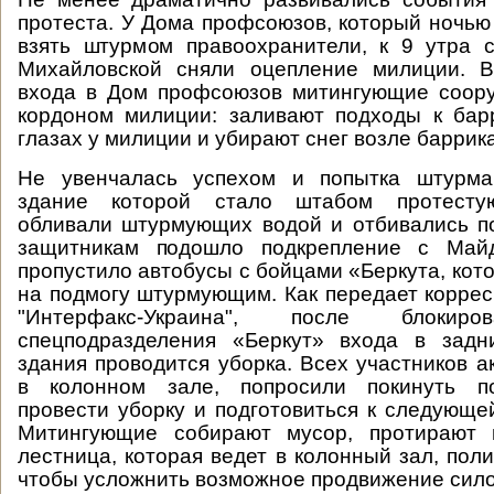
протеста. У Дома профсоюзов, который ночью
взять штурмом правоохранители, к 9 утра 
Михайловской сняли оцепление милиции. В
входа в Дом профсоюзов митингующие соору
кордоном милиции: заливают подходы к бар
глазах у милиции и убирают снег возле баррик
Не увенчалась успехом и попытка штурма
здание которой стало штабом протесту
обливали штурмующих водой и отбивались п
защитникам подошло подкрепление с Майд
пропустило автобусы с бойцами «Беркута, кот
на подмогу штурмующим. Как передает коррес
"Интерфакс-Украина", после блокир
спецподразделения «Беркут» входа в задн
здания проводится уборка. Всех участников а
в колонном зале, попросили покинуть п
провести уборку и подготовиться к следующе
Митингующие собирают мусор, протирают 
лестница, которая ведет в колонный зал, пол
чтобы усложнить возможное продвижение сило