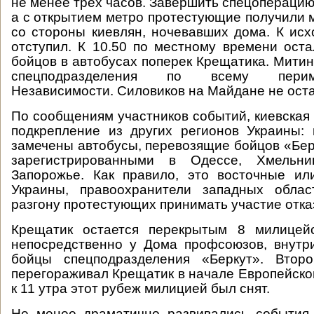
не менее трех часов. Завершить спецоперацию 
а с открытием метро протестующие получили
со стороны киевлян, ночевавших дома. К исх
отступил. К 10.50 по местному времени оста
бойцов в автобусах поперек Крещатика. Мити
спецподразделения по всему пери
Независимости. Силовиков на Майдане не оста
По сообщениям участников событий, киевская
подкрепление из других регионов Украины:
замечены автобусы, перевозящие бойцов «Бер
зарегистрированными в Одессе, Хмельниц
Запорожье. Как правило, это восточные и
Украины, правоохранители западных обла
разгону протестующих принимать участие отка
Крещатик остается перекрытым 8 милицей
непосредственно у Дома профсоюзов, внутр
бойцы спецподразделения «Беркут». Втор
перегораживал Крещатик в начале Европейско
к 11 утра этот рубеж милицией был снят.
Не менее драматично развивались события 