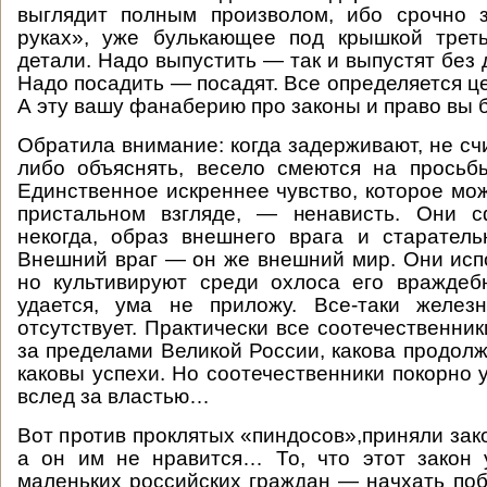
выглядит полным произволом, ибо срочно 
руках», уже булькающее под крышкой трет
детали. Надо выпустить — так и выпустят без 
Надо посадить — посадят. Все определяется ц
А эту вашу фанаберию про законы и право вы 
Обратила внимание: когда задерживают, не сч
либо объяснять, весело смеются на просьб
Единственное искреннее чувство, которое мо
пристальном взгляде, — ненависть. Они с
некогда, образ внешнего врага и старатель
Внешний враг — он же внешний мир. Они испо
но культивируют среди охлоса его враждеб
удается, ума не приложу. Все-таки желез
отсутствует. Практически все соотечественник
за пределами Великой России, какова продолж
каковы успехи. Но соотечественники покорно 
вслед за властью…
Вот против проклятых «пиндосов»,приняли зак
а он им не нравится… То, что этот закон 
маленьких российских граждан — начхать поб