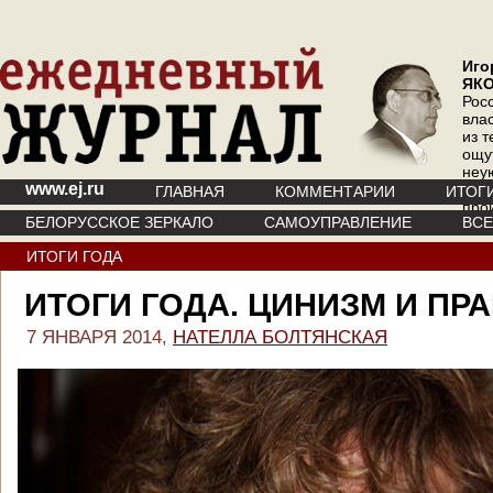
Иго
ЯК
Рос
вла
из т
ощу
неу
www.ej.ru
где 
ГЛАВНАЯ
КОММЕНТАРИИ
ИТОГ
про
БЕЛОРУССКОЕ ЗЕРКАЛО
САМОУПРАВЛЕНИЕ
ВС
инт
ИТОГИ ГОДА
ИТОГИ ГОДА. ЦИНИЗМ И ПР
7 ЯНВАРЯ 2014,
НАТЕЛЛА БОЛТЯНСКАЯ