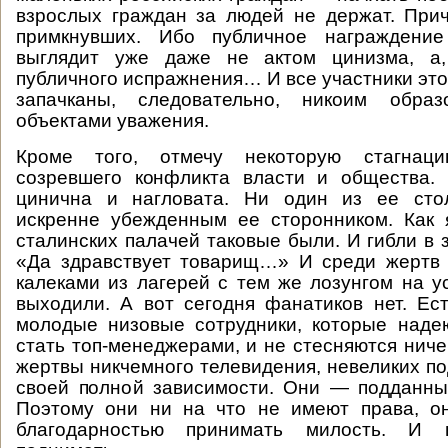
взрослых граждан за людей не держат. При
примкнувших. Ибо публичное награждение
выглядит уже даже не актом цинизма, а,
публичного испражнения… И все участники это
запачканы, следовательно, никоим обра
объектами уважения.
Кроме того, отмечу некоторую стагнаци
созревшего конфликта власти и общества.
цинична и нагловата. Ни один из ее сто
искренне убежденным ее сторонником. Как 
сталинских палачей таковые были. И гибли в 
«Да здравствует товарищ…» И среди жерт
калеками из лагерей с тем же лозунгом на у
выходили. А вот сегодня фанатиков нет. Ест
молодые низовые сотрудники, которые наде
стать топ-менеджерами, и не стесняются ниче
жертвы никчемного телевидения, невеликих п
своей полной зависимости. Они — подданны
Поэтому они ни на что не имеют права, он
благодарностью принимать милость. И 