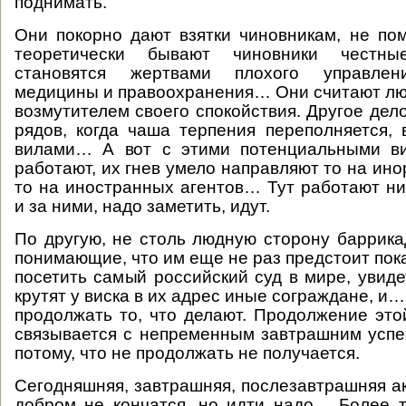
поднимать.
Они покорно дают взятки чиновникам, не по
теоретически бывают чиновники честн
становятся жертвами плохого управлени
медицины и правоохранения… Они считают лю
возмутителем своего спокойствия. Другое дело,
рядов, когда чаша терпения переполняется,
вилами… А вот с этими потенциальными в
работают, их гнев умело направляют то на инор
то на иностранных агентов… Тут работают ни
и за ними, надо заметить, идут.
По другую, не столь людную сторону баррика
понимающие, что им еще не раз предстоит пока
посетить самый российский суд в мире, увиде
крутят у виска в их адрес иные сограждане, и…
продолжать то, что делают. Продолжение это
связывается с непременным завтрашним успе
потому, что не продолжать не получается.
Сегодняшняя, завтрашняя, послезавтрашняя ак
добром не кончатся, но идти надо… Более т