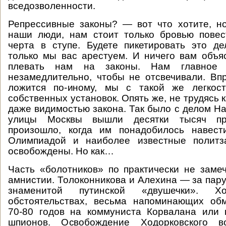
вседозволенности.
Репрессивные законы? — вот что хотите, н
наши люди, нам стоит только бровью повес
черта в ступе. Будете пикетировать это д
только мы вас арестуем. И ничего вам объя
плевать нам на законы. Нам главное
незамедлительно, чтобы не отсвечивали. Впр
ложится по-иному, мы с такой же легкос
собственных установок. Опять же, не трудясь
даже видимостью закона. Так было с делом На
улицы Москвы вышли десятки тысяч пр
произошло, когда им понадобилось навес
Олимпиадой и наиболее известные политз
освобождены. Но как…
Часть «болотников» по практически не зам
амнистии. Толоконникова и Алехина — за пару
знаменитой путинской «двушечки». Хо
обстоятельствах, весьма напоминающих об
70-80 годов на коммуниста Корвалана или
шпионов. Освобождение Ходорковского во