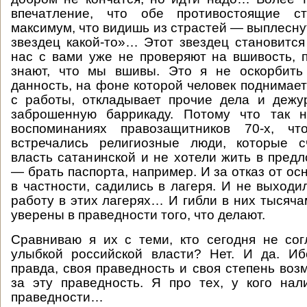
впечатление, что обе противостоящие ст
максимум, что видишь из страстей — выплесну
звездец какой-то»… Этот звездец становится
нас с вами уже не проверяют на вшивость, 
знают, что мы вшивы. Это я не оскорбить 
данность, на фоне которой человек поднимает
с работы, откладывает прочие дела и дежу
заброшенную баррикаду. Потому что так 
воспоминаниях правозащитников 70-х, ч
встречались религиозные люди, которые с
власть сатанинской и не хотели жить в пред
— брать паспорта, например. И за отказ от ос
в частности, садились в лагеря. И не выходи
работу в этих лагерях… И гибли в них тысяча
уверены в праведности того, что делают.
Сравниваю я их с теми, кто сегодня не со
улыбкой российской власти? Нет. И да. Иб
правда, своя праведность и своя степень воз
за эту праведность. Я про тех, у кого нал
праведности…