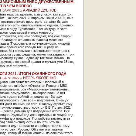
ЗАВИСИМЫМ ЛИБО ДРУЖЕСТВЕННЫМ.
Т В ЧЕМ ВОПРОС
АРКАДИЙ ДУБНОВ
ЯНВАРЯ 2022 //
ать надо за здравие, а за упокой, как водится,
ом. Так вот, 2021-й, впрочем, как и 2020-й, был
 постсоветского пространства, хотя бы для
ой его части, ошеломительно удачен. Конечно,
мею в виду Туркмению. Только туда, в этот
лахом спасаемый уголок мирового
странства, как нам сообщают, вот уже второй
, благодаря отчаянным пассам местного
адага (Покровителя по-туркменски), никакой
мм вражеского ковида так ни разу не
етел. Мы привыкли с жалостью относиться к
родским сумасшедшим, может показаться, что и
мировому сумасшедшему так тоже можно. Но
 другое, этот людей травит и мучает уже 15 лет,
миру все нипочем…
ОГИ 2021. ИТОГИ ОКАЯННОГО ГОДА
ИГОРЬ ЯКОВЕНКО
ЯНВАРЯ 2022 //
дикальная зачистка страны: Навальный в
рьме, его штабы и «Открытая Россия» МБХ
квидированы, оба «Мемориала» уничтожены,
блоко» самоубилось, выборов больше нет.
мль грозит войной и предлагает Западу
итулировать. Это все – подготовка. К чему?
ет дает понимание того, к какому агрегатному
тоянию вещества относится В.В. Путин. 2021
 – легкая добыча для подведения итогов. Все
видно. Худший год для нормальных людей, год
умфа для подонков. Попробуем заглянуть за
ад этой очевидности и понять, что за
цессы идут во власти и в обществе и к чему
ин готовит Россию. Об этом и о главном
оде, который можно извлечь из событий этого