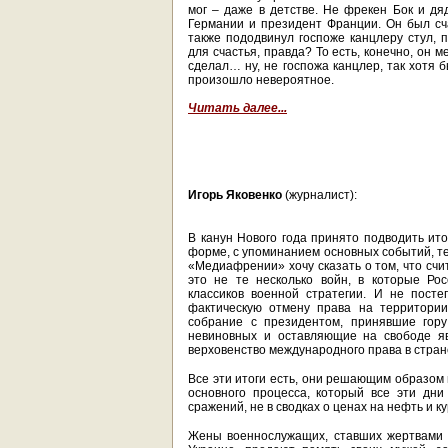
мог – даже в детстве. Не фрекен Бок и д
Германии и президент Франции. Он был сч
также пододвинул госпоже канцлеру стул, 
для счастья, правда? То есть, конечно, он 
сделал… ну, не госпожа канцлер, так хотя б
произошло невероятное.
Читать далее...
Игорь Яковенко
(журналист):
В канун Нового года принято подводить ито
форме, с упоминанием основных событий, те
«Медиафрении» хочу сказать о том, что счи
это не те несколько войн, в которые Ро
классиков военной стратегии. И не пост
фактическую отмену права на территории
собрание с президентом, принявшие гору
невиновных и оставляющие на свободе яв
верховенство международного права в стран
Все эти итоги есть, они решающим образом 
основного процесса, который все эти дн
сражений, не в сводках о ценах на нефть и ку
Жены военнослужащих, ставших жертвами п