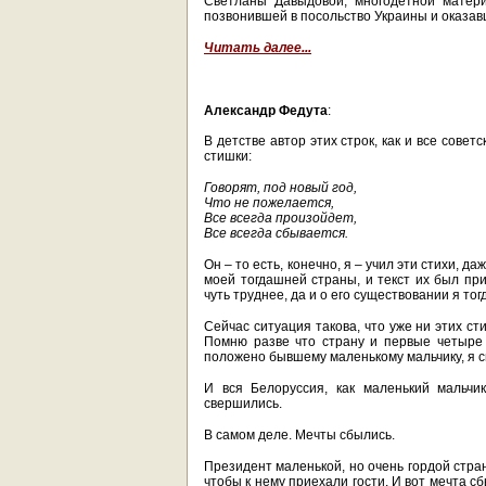
Светланы Давыдовой, многодетной матери
позвонившей в посольство Украины и оказав
Читать далее...
Александр Федута
:
В детстве автор этих строк, как и все совет
стишки:
Говорят, под новый год,
Что не пожелается,
Все всегда произойдет,
Все всегда сбывается.
Он – то есть, конечно, я – учил эти стихи, д
моей тогдашней страны, и текст их был при
чуть труднее, да и о его существовании я тог
Сейчас ситуация такова, что уже ни этих ст
Помню разве что страну и первые четыре 
положено бывшему маленькому мальчику, я с
И вся Белоруссия, как маленький мальчи
свершились.
В самом деле. Мечты сбылись.
Президент маленькой, но очень гордой стран
чтобы к нему приехали гости. И вот мечта с