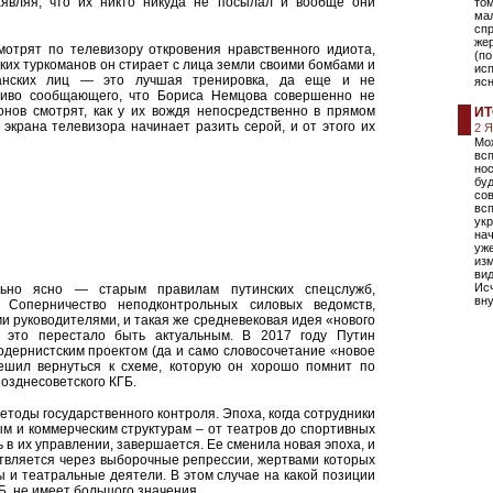
аявляя, что их никто никуда не посылал и вообще они
том
ма
спр
же
отрят по телевизору откровения нравственного идиота,
(по
таких туркоманов он стирает с лица земли своими бомбами и
исп
данских лиц — это лучшая тренировка, да еще и не
ясн
чиво сообщающего, что Бориса Немцова совершенно не
онов смотрят, как у их вождя непосредственно в прямом
ИТ
 экрана телевизора начинает разить серой, и от этого их
2 
Мож
всп
нос
бу
со
всп
укр
нач
уж
изм
вид
Исч
льно ясно — старым правилам путинских спецслужб,
вну
 Соперничество неподконтрольных силовых ведомств,
 руководителями, и такая же средневековая идея «нового
е это перестало быть актуальным. В 2017 году Путин
одернистским проектом (да и само словосочетание «новое
ешил вернуться к схеме, которую он хорошо помнит по
озднесоветского КГБ.
методы государственного контроля. Эпоха, когда сотрудники
м и коммерческим структурам – от театров до спортивных
 в их управлении, завершается. Ее сменила новая эпоха, и
твляется через выборочные репрессии, жертвами которых
ы и театральные деятели. В этом случае на какой позиции
 не имеет большого значения.