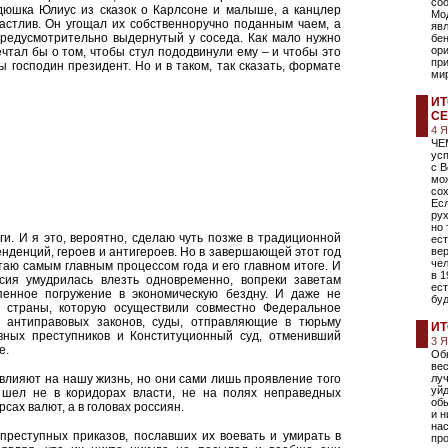
соо
ядюшка Юлиус из сказок о Карлсоне и малыше, а канцлер
Мо
астлив. Он угощал их собственноручно поданным чаем, а
явл
предусмотрительно выдернутый у соседа. Как мало нужно
бе
ор
мечтал бы о том, чтобы стул пододвинули ему – и чтобы это
при
ы господин президент. Но и в таком, так сказать, формате
ми
ИТ
СЕ
4 
ЧЕ
усп
с В
мо
со
Есл
рух
но
ги. И я это, вероятно, сделаю чуть позже в традиционной
ест
нденций, героев и антигероев. Но в завершающей этот год
вер
чел
таю самым главным процессом года и его главном итоге. И
в 1
ссия умудрилась влезть одновременно, вопреки заветам
ест
епенное погружение в экономическую бездну. И даже не
бу
 страны, которую осуществили совместно Федеральное
 антиправовых законов, суды, отправляющие в тюрьму
ИТ
ных преступников и Конституционный суд, отменивший
3 
е.
Обы
вес
влияют на нашу жизнь, но они сами лишь проявление того
луч
уйд
и шел не в коридорах власти, не на полях неправедных
обы
рсах валют, а в головах россиян.
и н
на
реступных приказов, пославших их воевать и умирать в
пр