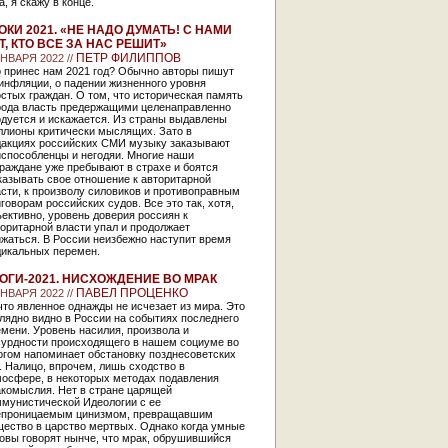
а, я скажу в конце.
ОКИ 2021. «НЕ НАДО ДУМАТЬ! С НАМИ
Т, КТО ВСЕ ЗА НАС РЕШИТ»
ПЕТР ФИЛИППОВ
ЯНВАРЯ 2022 //
о принес нам 2021 год? Обычно авторы пишут
инфляции, о падении жизненного уровня
стых граждан. О том, что историческая память
рода власть предержащими целенаправленно
одуется и искажается. Из страны выдавлены
ллионы критически мыслящих. Зато в
дакциях российских СМИ музыку заказывают
испособленцы и негодяи. Многие наши
раждане уже пребывают в страхе и боятся
казывать свое отношение к авторитарной
сти, к произволу силовиков и противоправным
говорам российских судов. Все это так, хотя,
ективно, уровень доверия россиян к
оритарной власти упал и продолжает
жаться. В России неизбежно наступит время
дикальных перемен.
ОГИ-2021. НИСХОЖДЕНИЕ ВО МРАК
ПАВЕЛ ПРОЦЕНКО
ЯНВАРЯ 2022 //
то явленное однажды не исчезает из мира. Это
лядно видно в России на событиях последнего
мени. Уровень насилия, произвола и
сурдности происходящего в нашем социуме во
огом напоминает обстановку позднесоветских
. Налицо, впрочем, лишь сходство в
мосфере, в некоторых методах подавления
акомыслия. Нет в стране царящей
ммунистической Идеологии с ее
епроницаемым цинизмом, превращавшим
щество в царство мертвых. Однако когда умные
овы говорят нынче, что мрак, обрушившийся