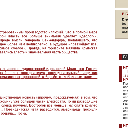
В 
Гле
(ну 
гра
даж
востребованным производство иллюзий. Это в полной мере
орой власть все больше внимания уделяет идеологии,
вроде мысли генерала Бенкендорфа, полагавшего, что
щее более чем великолепно, а будущее «превзойдет все,
самое смелое». Правда, на горизонте маячила Крымская
вались власть и значительная часть общества.
РА
ИТ
озглашен государственной идеологией. Мало того, Россия
— 
овой оплот консерватизма, последовательный защитник
11
религиозных, ценностей в борьбе с глобальным злом —
ИР
Про
соб
оче
не 
инственная новость (впрочем, предсказуемая) в том, что
опп
эли
комину уже большей части электората. То ли разводящие
Ра
 слегка поумнел. Восторгов все меньше: ну, опять кому-то
за
ли… Президентская чета разводится, американцы грохнули
ее
 родила… Тоска.
дет
про
ИТ