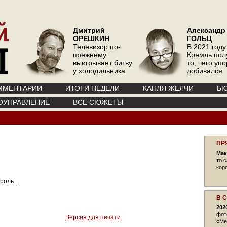
Дмитрий
Александр
ОРЕШКИН
ГОЛЬЦ
Телевизор по-
В 2021 году
прежнему
Кремль пол
выигрывает битву
то, чего уп
у холодильника
добивался
ММЕНТАРИИ
ИТОГИ НЕДЕЛИ
КАПЛЯ ЖЕЛЧИ
БЮ
ОУПРАВЛЕНИЕ
ВСЕ СЮЖЕТЫ
ПР
Мак
то 
кор
о роль…
В 
202
фот
Версия для печати
«Ме