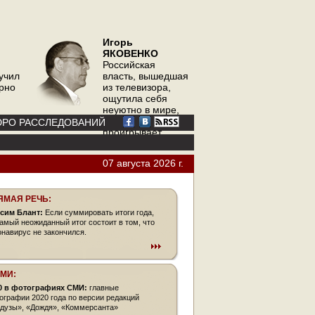
Игорь
ЯКОВЕНКО
Российская
учил
власть, вышедшая
орно
из телевизора,
ощутила себя
неуютно в мире,
где телевизор
РО РАССЛЕДОВАНИЙ
проигрывает
интернету
07 августа 2026 г.
ЯМАЯ РЕЧЬ:
сим Блант:
Если суммировать итоги года,
самый неожиданный итог состоит в том, что
онавирус не закончился.
СМИ:
0 в фотографиях СМИ:
главные
ографии 2020 года по версии редакций
дузы», «Дождя», «Коммерсанта»