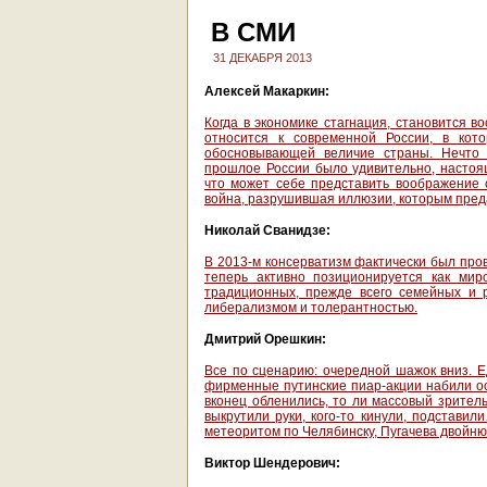
В СМИ
31 ДЕКАБРЯ 2013
Алексей Макаркин:
Когда в экономике стагнация, становится 
относится к современной России, в кот
обосновывающей величие страны. Нечто 
прошлое России было удивительно, настоя
что может себе представить воображение 
война, разрушившая иллюзии, которым преда
Николай Сванидзе:
В 2013-м консерватизм фактически был пров
теперь активно позиционируется как мир
традиционных, прежде всего семейных и 
либерализмом и толерантностью.
Дмитрий Орешкин:
Все по сценарию: очередной шажок вниз. Ед
фирменные путинские пиар-акции набили ос
вконец обленились, то ли массовый зритель
выкрутили руки, кого-то кинули, подстави
метеоритом по Челябинску, Пугачева двойню
Виктор Шендерович: