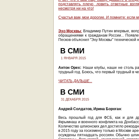
подставлять плечо, ловить ответные взг
несмотря ни на что!
Счастья вам, мои дорогие. И помните: если 
Эхо Москвы
:
Владимир Путин впервые, вопр
обращениями к гражданам России... Появл
Песков объяснил "Эху Москвы" технической 
В СМИ
1 ЯНВАРЯ 2015
Антон Орех:
Наши клубы, наши не столь ра
трудный год. Боюсь, что первый трудный в 
ЧИТАТЬ ДАЛЬШЕ...
В СМИ
31 ДЕКАБРЯ 2015
Андрей Солдатов, Ирина Бороган
:
Весь прошлый год для ФСБ, как и для др
#крымнаш и военного конфликта на Донбасс
Kоличество шпионских дел достигло рекордн
в 2015 году за госизмену только в Москве ар
осуждены пятнадцать россиян. Обычно шпио