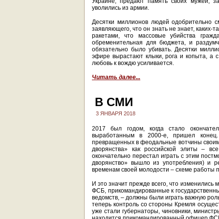
Украине, предают память своих мужей, з
уволились из армии.
Десятки миллионов людей одобрительно см
заявляющего, что он знать не знает, каких-
ракетами, что массовые убийства граж
обременительная для бюджета, и раздум
обязательно было убивать. Десятки милли
эфире вырастают клыки, рога и копыта, а с
любовь к вождю усиливается.
Читать далее...
В СМИ
3 ЯНВАРЯ 2018
2017 был годом, когда стало окончате
выработанным в 2000-е, пришел конец.
превращенных в феодальные вотчины своими
дворянства» как российской элиты – вс
окончательно перестал играть с этим постм
дворянство» вышло из употребления) и р
временам своей молодости – схеме работы п
И это значит прежде всего, что изменились 
ФСБ, прикомандированные к государственны
ведомств, – должны были играть важную роль
теперь контроль со стороны Кремля осущес
уже стали губернаторы, чиновники, министр
находится прикомандированный офицер ФСБ,