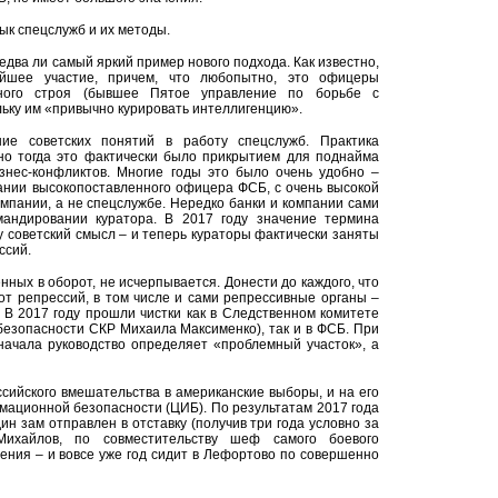
зык спецслужб и их методы.
два ли самый яркий пример нового подхода. Как известно,
йшее участие, причем, что любопытно, это офицеры
нного строя (бывшее Пятое управление по борьбе с
льку им «привычно курировать интеллигенцию».
ие советских понятий в работу спецслужб. Практика
 но тогда это фактически было прикрытием для поднайма
нес-конфликтов. Многие годы это было очень удобно –
пании высокопоставленного офицера ФСБ, с очень высокой
мпании, а не спецслужбе. Нередко банки и компании сами
андировании куратора. В 2017 году значение термина
 советский смысл – и теперь кураторы фактически заняты
ссий.
нных в оборот, не исчерпывается. Донести до каждого, что
от репрессий, в том числе и сами репрессивные органы –
. В 2017 году прошли чистки как в Следственном комитете
безопасности СКР Михаила Максименко), так и в ФСБ. При
сначала руководство определяет «проблемный участок», а
ссийского вмешательства в американские выборы, и на его
мационной безопасности (ЦИБ). По результатам 2017 года
ин зам отправлен в отставку (получив три года условно за
Михайлов, по совместительству шеф самого боевого
ния – и вовсе уже год сидит в Лефортово по совершенно