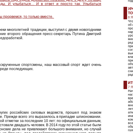
год
ляды. И улыбаться… И в ответ и просто так. Улыбаться
УР
ТО
мы прорвемся, то только вместе.
8 
Чт
об 
про
еки многолетней традиции, выступил с двумя новогодними
на
ение второго обращения пресс-секретарь Путина Дмитрий
ур
недоработкой.
ми
ре
пр
сог
вы
вла
при
объ
скрученные спортсмены, наш массовый спорт ждет очень
авт
череде последующих.
сни
ра
ИТ
7 
Нич
наг
вре
аб
мн
лет
угих российских силовых ведомств, прошел под знаком
ат
ин
е. Прежде всего это выразилось в припадке шпиономании.
ко
ой отметки за последние 10 лет: по официальным данным,
вс
естовали двадцать человек. В 2014 году по этой статье были
об
нские дела не привлекают большого внимания, но случай
гол