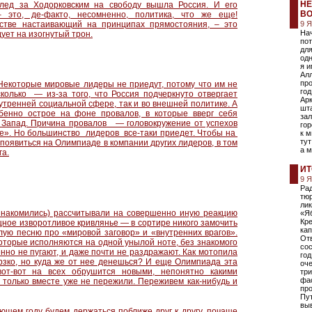
НЕ
вслед за Ходорковским на свободу вышла Россия. И его
ВО
– это, де-факто, несомненно, политика, что же еще!
стве настаивающий на принципах прямостояния, – это
9 
Нач
ует на изогнутый трон.
пот
для
одн
я и
Ал
про
Некоторые мировые лидеры не приедут, потому что им не
год
колько — из-за того, что Россия подчеркнуто отвергает
Арк
утренней социальной сфере, так и во внешней политике. А
шта
бенно острое на фоне провалов, в которые вверг себя
зал
 Запад. Причина провалов — головокружение от успехов
го
е». Но большинство лидеров все-таки приедет. Чтобы на
к 
тут
е появиться на Олимпиаде в компании других лидеров, в том
а 
га.
ИТ
9 
Ра
тю
ли
знакомились) рассчитывали на совершенно иную реакцию
«Я
Кре
щное изворотливое кривлянье — в сортире никого замочить
кап
ылую песню про «мировой заговор» и «внутренних врагов».
Отв
оторые исполняются на одной унылой ноте, без знакомого
сос
енно не пугают, и даже почти не раздражают. Как мотопила
год
ерзко, но куда же от нее денешься? И еще Олимпиада эта
оче
т-вот на всех обрушится новыми, непонятно какими
три
фас
 только вместе уже не пережили. Переживем как-нибудь и
про
Пут
выв
ующем году будем держаться поближе друг к другу, почаще