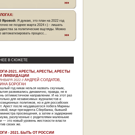
БЛОГАХ:
б Яровой:
Я думаю, это план на 2022 год
точно не позднее марта 2024 г.) - лишать
жданства за политические вщгляды. Можно
е автоматизировать процесс...
НЕЕ В СЮЖЕТЕ
ОГИ-2021. АРЕСТЫ, АРЕСТЫ, АРЕСТЫ
И ЛИКВИДАЦИИ
АНДРЕЙ СОЛДАТОВ,
 ЯНВАРЯ 2022 //
ИНА БОРОГАН
шлый год никак нельзя назвать скучным,
ытия развивались динамично, правда, не в
нь оптимистичном направлении. И на этот раз
только для независимых журналистов и
озиционных политиков, но и для российских
т. Арест после неудавшегося побега Марины
ковой, вице-президента Сбербанка, бывшей
мминистра просвещения, а затем и задержание
 мужа, разлученные с родителями маленькие
и — это новый уровень жестокости власти
тив своих же.
ОГИ - 2021. БЫТЬ ОТ РОССИИ