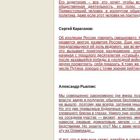
Его аудитория – все, кто хочет, чтобы 
общественная деятельность, его голос 
Прямостоящий человек, в изогнутом обще
политика, даже если этот человек не претенд
Сергей Караганов:
Об изоляции России говорить смешновато. 
нравится вектор развития России. Еще нес
предлагавшуюся ей роль ведомого как во вн
это вызывает понятное раздражение, осо
начиная с прошлого десятилетия «старый»
после казавшейся победы в «холодной войн
других посмотреть, себя показать. К тому ж
числе Путина, хорошо с точки зрения рейтин
Александр Рыклин:
Мы совершенно закономерно (не вчера по
власти, какую и получили: обычное беспомо
не вышло, поэтому, как всегда, затянем ун
Но это уже привычные будничные мотивы, к
зловещего блеска в глазах. Никого они особ
на соседнем участке — визжит, конечно, м
нависла ржавым домокловым мечом — во
бедствиями. Но знаете что? Мы с вами чего
эту их Олимпиаду…
И вот что я вам еще скажу: давайте в след