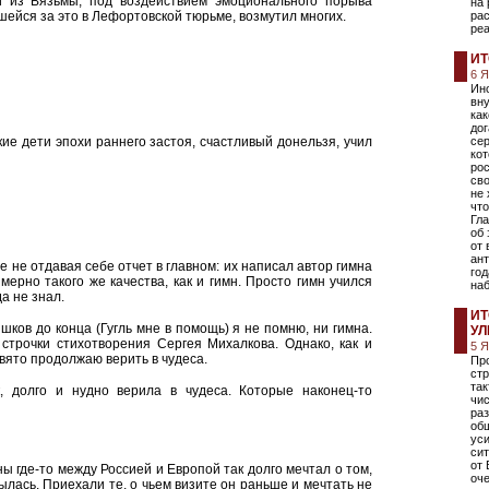
 из Вязьмы, под воздействием эмоционального порыва
на 
шейся за это в Лефортовской тюрьме, возмутил многих.
рас
реа
ИТ
6 
Ино
вну
как
дог
ские дети эпохи раннего застоя, счастливый донельзя, учил
сер
кот
рос
сво
не 
что
Гла
об 
от
ан
аже не отдавая себе отчет в главном: их написал автор гимна
год
мерно такого же качества, как и гимн. Просто гимн учился
на
да не знал.
ИТ
ишков до конца (Гугль мне в помощь) я не помню, ни гимна.
УЛ
строчки стихотворения Сергея Михалкова. Однако, как и
5 
вято продолжаю верить в чудеса.
Пр
стр
та
к, долго и нудно верила в чудеса. Которые наконец-то
чис
ра
об
уси
сит
от 
ы где-то между Россией и Европой так долго мечтал о том,
оч
былась. Приехали те, о чьем визите он раньше и мечтать не