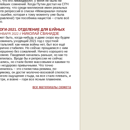
, что его ликвидируют, у меня не было ни
лейших сомнений. Когда Путин достал на СПЧ
авочку, что среди миллионов имен реальных
ртв репрессий в списки «Мемориала» попали
 ошибке, которая к тому моменту уже была
равлена!) три пособника нацистов – стало всё
о.
ОГИ-2021. ОТДЕЛЕНИЕ ДЛЯ БУЙНЫХ
НИКОЛАЙ СВАНИДЗЕ
ЯНВАРЯ 2022 //
ет быть, когда-нибудь и даже скоро мы будем
оминать уходящий 2021 год с грустной
тальгией: как-никак войны нет, быт все ещё
днично стабилен. Но сейчас прощаемся с ним
вершенно без сожалений. Ничего хорошего не
омню. Пандемия началась раньше, но как-то
епилась. Вроде бы и репрессии не сейчас
ались, но стали более массовыми и какими-то
е нездорово привычными. Что точно
енилось – это стилистика режима, по-
имому, он достиг молочно-восковой спелости.
езло ощущение стыда, на все стало плевать, и
три, и вовне – гори все ясным пламенем.
все материалы сюжета