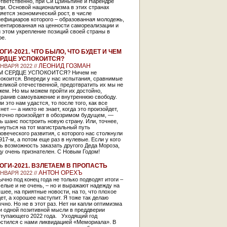
тветственно, при Си Цзиньпине и Нарендре
ди. Основой национализма в этих странах
яется экономический рост, в числе
нефициаров которого – образованная молодежь,
иентированная на ценности самореализации и
 этом укрепление позиций своей страны в
ре.
ОГИ-2021. ЧТО БЫЛО, ЧТО БУДЕТ И ЧЕМ
РДЦЕ УСПОКОИТСЯ?
ЛЕОНИД ГОЗМАН
ЯНВАРЯ 2022 //
М СЕРДЦЕ УСПОКОИТСЯ? Ничем не
окоится. Впереди у нас испытания, сравнимые
еликой отечественной, предотвратить их мы не
жем. Но мы можем пройти их достойно,
хранив самоуважение и внутреннюю свободу.
и это нам удастся, то после того, как все
нет — а никто не знает, когда это произойдет,
 точно произойдет в обозримом будущем, —
ь шанс построить новую страну. Или, точнее,
нуться на тот магистральный путь
овеческого развития, с которого нас столкнули
917-м, а потом еще раз в нулевые. Если у кого
ь возможность заказать другого Деда Мороза,
ду очень признателен. С Новым Годом!
ОГИ-2021. ВЗЛЕТАЕМ В ПРОПАСТЬ
АНТОН ОРЕХЪ
ЯНВАРЯ 2022 //
чно под конец года не только подводят итоги –
елые и не очень, – но и выражают надежду на
шее, на приятные новости, на то, что плохое
ет, а хорошее наступит. Я тоже так делаю
чно. Но не в этот раз. Нет ни капли оптимизма
и одной позитивной мысли в преддверии
ступающего 2022 года. Уходящий год
остился с нами ликвидацией «Мемориала». В