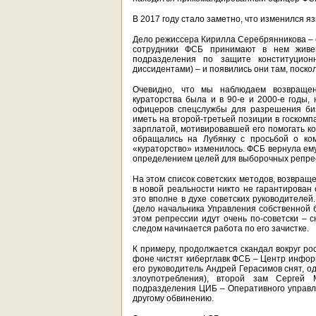
В 2017 году стало заметно, что изменился я
Дело режиссера Кирилла Серебрянникова – е
сотрудники ФСБ принимают в нем живе
подразделения по защите конституцио
диссидентами) – и появились они там, поско
Очевидно, что мы наблюдаем возвращен
кураторства была и в 90-е и 2000-е годы,
офицеров спецслужбы для разрешения биз
иметь на второй-третьей позиции в госком
зарплатой, мотивировавшей его помогать ко
обращались на Лубянку с просьбой о ком
«кураторство» изменилось. ФСБ вернула ему
определением целей для выборочных репре
На этом список советских методов, возвраще
в новой реальности никто не гарантирован 
это вполне в духе советских руководителей
(дело начальника Управления собственной 
этом репрессии идут очень по-советски – 
следом начинается работа по его зачистке.
К примеру, продолжается скандал вокруг ро
фоне чистят киберглавк ФСБ – Центр инфор
его руководитель Андрей Герасимов снят, од
злоупотребления), второй зам Сергей 
подразделения ЦИБ – Оперативного управле
другому обвинению.