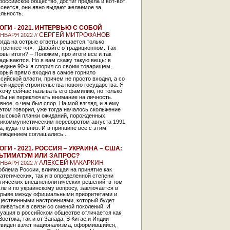
российское общество, достиг предела и вот-вот
сеется, они явно выдают желаемое за
льность.
ОГИ - 2021. ИНТЕРВЬЮ С СОБОЙ
СЕРГЕЙ МИТРОФАНОВ
ЯНВАРЯ 2022 //
гда на острые ответы решается только
треннее «я».– Давайте о традиционном. Так
овы итоги? – Положим, про итоги все и так
адываются. Но я вам скажу такую вещь: в
едине 90-х я спорил со своим товарищем,
орый прямо входил в самое горнило
сийской власти, причем не просто входил, а со
ей идеей строительства нового государства. Я
хочу сейчас называть его фамилию, но только
бы не переключать внимание на личность.
вное, о чем был спор. На мой взгляд, и я ему
этом говорил, уже тогда началось скольжение
 высокой планки ожиданий, порожденных
тикоммунистическим переворотом августа 1991
а, куда-то вниз. И в принципе все с этим
блюдением соглашались...
ОГИ - 2021. РОССИЯ – УКРАИНА – США:
ЬТИМАТУМ ИЛИ ЗАПРОС?
АЛЕКСЕЙ МАКАРКИН
ЯНВАРЯ 2022 //
облема России, влияющая на принятие как
атегических, так и в определенной степени
ктических внешнеполитических решений, в том
ле и по украинскому вопросу, заключается в
зрыве между официальными приоритетами и
щественными настроениями, который будет
ливаться в связи со сменой поколений. И
уация в российском обществе отличается как
Востока, так и от Запада. В Китае и Индии
евиден взлет национализма, оформившийся,