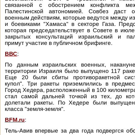
связанной с обострением конфликта м
Палестинской автономией. Совбез даст о
военным действиям, которые ведутся между и
и боевиками "Хамаса" в секторе Газа. Пред
которая председательствует в Совете в июле
закрытых консультаций израильский и па
примут участие в публичном брифинге.
ВВС
:
По данным израильских военных, накануне
территории Израиля было выпущено 117 ракет
Еще 20 были сбиты противоракетной сис
купол". Три ракеты приземлились в предме
Город Хедера, расположенный в 100 километра
стал самой дальней точкой из тех, до ко
долетали ракеты. По Хедере были выпущен
класса "земля-земля".
BFM.ru
:
Тель-Авив впервые за два года подвергся об