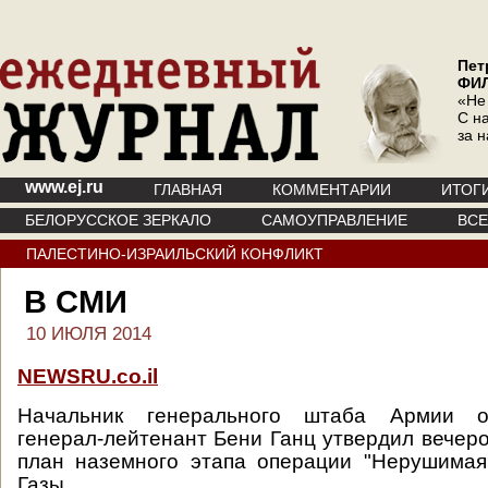
Пет
ФИ
«Не
С на
за 
www.ej.ru
ГЛАВНАЯ
КОММЕНТАРИИ
ИТОГ
БЕЛОРУССКОЕ ЗЕРКАЛО
САМОУПРАВЛЕНИЕ
ВС
ПАЛЕСТИНО-ИЗРАИЛЬСКИЙ КОНФЛИКТ
В СМИ
10 ИЮЛЯ 2014
NEWSRU.co.il
Начальник генерального штаба Армии 
генерал-лейтенант Бени Ганц утвердил вечеро
план наземного этапа операции "Нерушимая
Газы.