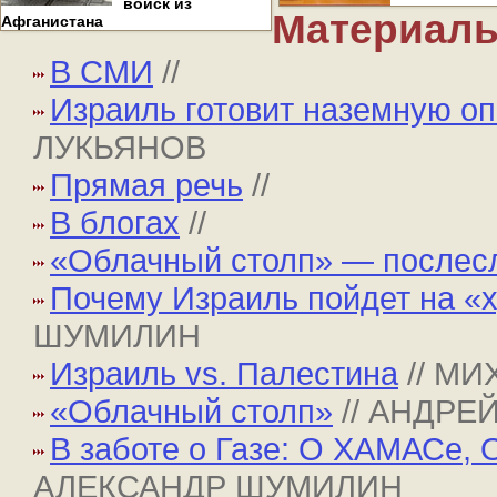
войск из
Материалы
Афганистана
В СМИ
//
Израиль готовит наземную оп
ЛУКЬЯНОВ
Прямая речь
//
В блогах
//
«Облачный столп» — послес
Почему Израиль пойдет на «
ШУМИЛИН
Израиль vs. Палестина
// М
«Облачный столп»
// АНДР
В заботе о Газе: О ХАМАСе, 
АЛЕКСАНДР ШУМИЛИН