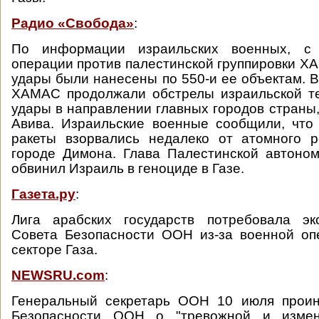
Радио «Свобода»
:
По информации израильских военных, с
операции против палестинской группировки Х
удары были нанесены по 550-и ее объектам. В
ХАМАС продолжали обстрелы израильской те
удары в направлении главных городов страны,
Авива. Израильские военные сообщили, что
ракеты взорвались недалеко от атомного 
городе Димона. Глава Палестинской автоно
обвинил Израиль в геноциде в Газе.
Газета.ру
:
Лига арабских государств потребовала эк
Совета Безопасности ООН из-за военной оп
секторе Газа.
NEWSRU.com
:
Генеральный секретарь ООН 10 июля прои
Безопасности ООН о "тревожной и изменч