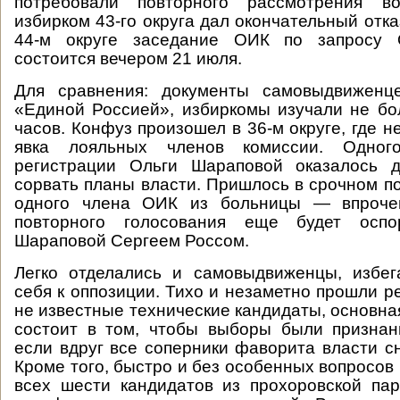
потребовали повторного рассмотрения в
избирком 43-го округа дал окончательный отк
44-м округе заседание ОИК по запросу 
состоится вечером 21 июля.
Для сравнения: документы самовыдвиженц
«Единой Россией», избиркомы изучали не бо
часов. Конфуз произошел в 36-м округе, где 
явка лояльных членов комиссии. Одног
регистрации Ольги Шараповой оказалось д
сорвать планы власти. Пришлось в срочном п
одного члена ОИК из больницы — впрочем
повторного голосования еще будет оспо
Шараповой Сергеем Россом.
Легко отделались и самовыдвиженцы, избег
себя к оппозиции. Тихо и незаметно прошли р
не известные технические кандидаты, основна
состоит в том, чтобы выборы были признан
если вдруг все соперники фаворита власти сн
Кроме того, быстро и без особенных вопросов
всех шести кандидатов из прохоровской па