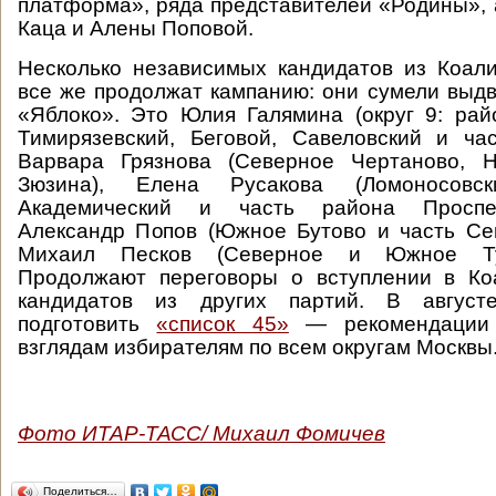
платформа», ряда представителей «Родины», 
Каца и Алены Поповой.
Несколько независимых кандидатов из Коал
все же продолжат кампанию: они сумели выдв
«Яблоко». Это Юлия Галямина (округ 9: ра
Тимирязевский, Беговой, Савеловский и час
Варвара Грязнова (Северное Чертаново, 
Зюзина), Елена Русакова (Ломоносовски
Академический и часть района Проспек
Александр Попов (Южное Бутово и часть Се
Михаил Песков (Северное и Южное Туш
Продолжают переговоры о вступлении в Ко
кандидатов из других партий. В авгус
подготовить
«список 45»
— рекомендации 
взглядам избирателям по всем округам Москвы
Фото ИТАР-ТАСС/ Михаил Фомичев
Поделиться…