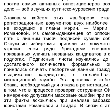
против самых активных оппозиционеров воз
дело — всё в лучших путинско-чуровских тради
Знаковым кейсом этих «выборов» стал
регистрационных документов двух наиболее 
не входящих в планы мэрии, — Марии 
Романовой. Из самовыдвиженцев от оппоз
пять с лишним тысяч подписей сумели соб
Окружные избиркомы приняли их документ
укрепив свои ряды бригадами специалис
призванных уличать незваных кандидатов в
подлогах. Подписные листы изучались до
достаточного количества формальных о
принялись сличать паспортные данные граж
выдвижение кандидатов, с онлайн-баз
миграционной службы. Эта проверка и «обе
брака, необходимый для отказа в регистрации
в том, что в процессе проверки сотрудники О
намеренно допускали массовые ошибки при 
эти факты вскрылись при анализе забрак
юристами Романовой и Гайдар. В связи с э