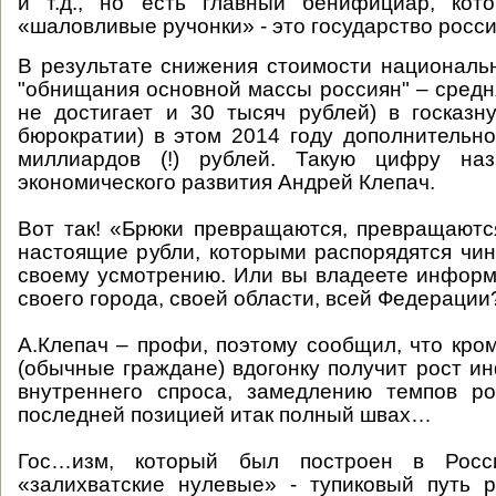
и т.д., но есть главный бенифициар, кот
«шаловливые ручонки» - это государство росси
В результате снижения стоимости националь
"обнищания основной массы россиян" – средн
не достигает и 30 тысяч рублей) в госказн
бюрократии) в этом 2014 году дополнительно
миллиардов (!) рублей. Такую цифру наз
экономического развития Андрей Клепач.
Вот так! «Брюки превращаются, превращают
настоящие рубли, которыми распорядятся чин
своему усмотрению. Или вы владеете инфор
своего города, своей области, всей Федерации
А.Клепач – профи, поэтому сообщил, что кро
(обычные граждане) вдогонку получит рост и
внутреннего спроса, замедлению темпов ро
последней позицией итак полный швах…
Гос…изм, который был построен в Рос
«залихватские нулевые» - тупиковый путь р