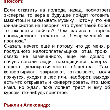
stolcom
:
Если откатить на полгода назад, посмотрет
эксперты, то вера в будущее пойдет готовит
макинтош и заказывать музыку. Потому что ни
финансистов не говорил, что будет такой бобсл
те эксперты сейчас? Чем заливают горечь
провидческого таланта и безвременной к
прогноза?
Сказать нечего ещё и потому, что до меня, р
послушного налогоплательщика, отца троих
связях не замеченного, ещё не дошло 
почувствовали люди, находящиеся наверху
нашего демократического общества. Там
конвертируют, закрывают, открывают, моля
прячутся, уходят в лес или, наоборот, выходя
есть что открывать и конвертировать. Кто, мож
имел, но ждал, пока лопнет трест и ему о
курсом что-нибудь приятное.
Рыклин Александр
: