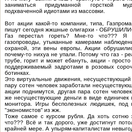
заниматься придуманной горсткой муд
подхваченной идиотами из массовки.
Вот акции какой-то компании, типа, Газпрома,
пишут сегодня жжшные олигархи - ОБРУШИЛИС
Газ перестал гореть? Мне-то что??? Я
газопроводы, утыканные камерами наблюден
охраной, эти вены европы. Акции обрушили
почему-то нихуа не упали. Потому что газ - ре
трубе, горит и может ебануть, акции - прост
поддерживаемый задротами в розовых сороч
ботинках.
Это виртуальные движения, несуществующий 
пару сотен человек заработали несуществующ
акции поднимутся, другая пара сотен человек
же несуществующие деньги в виде единичек 
монитора. Игры бесполезных людишек, под 
"экономистов" из жж.
Тоже самое с курсом рубля. Да хоть сотню 
что??? Всё и так дорого, уже достигнут пото
крайней мере. А упырям-капиталистам невыгод