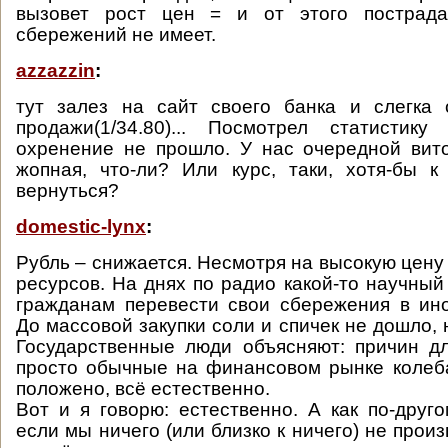
вызовет рост цен = и от этого пострада
сбережений не имеет.
azzazzin
:
тут залез на сайт своего банка и слегка 
продажи(1/34.80)... Посмотрел статисти
охренение не прошло. У нас очередной вит
жопная, что-ли? Или курс, таки, хотя-бы 
вернуться?
domestic-lynx
:
Рубль – снижается. Несмотря на высокую цену
ресурсов. На днях по радио какой-то научный
гражданам перевести свои сбережения в ин
До массовой закупки соли и спичек не дошло, 
Государственные люди объясняют: причин дл
просто обычные на финансовом рынке колеба
положено, всё естественно.
Вот и я говорю: естественно. А как по-друго
если мы ничего (или близко к ничего) не прои