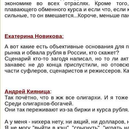
экономике во всех отраслях. Кроме того
плавающего обменного курса и если что, если 
сильные, то он вмешается...Короче, меньше па
Екатерина Новикова
:
А вот какие есть объективные основания для 
рынка и обвала рубля в России, кто скажет?
Сценарий кто-то загодя написал, но то ли ак
занавес не до конца приспустили, но отовс
части суфлеров, сценаристов и режиссеров. Как
Андрей Кияница
:
Так почётно, что в жж все олигархи. И я тож
Среди олигархов-богачей.
Они так переживают из-за биржи и курса рубля.
А у меня - нихера нету, ни акций, ни долларов, 
Я не могу "выйти в кэш", "срыгнуть", "играть н