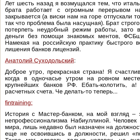
Лет шесть назад я возмущался тем, что италь
брата работает с огромным перерывом н
закрывается (а виски нам на горе отпускали т
так что проблема была насущная). Брат строго
потерпеть неудобный режим работы, зато в
деньги без помощи знакомых ментов, ФСБш
Намекая на российскую практику быстрого 
лишения банков лицензий.
Анатолий Суходольский
:
Доброе утро, прекрасная страна! Я счастлив
когда в одночасье утром на ровном мест
крупнейших банков РФ. Ебать-колотить, а
расчетных счета. Че делать-то теперь...
fintraining:
История с Мастер-банком, на мой взгляд – 
непрофессионализма Набиуллиной. Человек 
мира, лишь недавно был назначен на должност
еще не освоившись в должности, решил «п