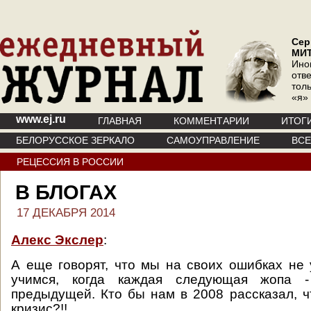
Сер
МИ
Ино
отв
тол
«я»
www.ej.ru
ГЛАВНАЯ
КОММЕНТАРИИ
ИТОГ
БЕЛОРУССКОЕ ЗЕРКАЛО
САМОУПРАВЛЕНИЕ
ВС
РЕЦЕССИЯ В РОССИИ
В БЛОГАХ
17 ДЕКАБРЯ 2014
Алекс Экслер
:
А еще говорят, что мы на своих ошибках не 
учимся, когда каждая следующая жопа -
предыдущей. Кто бы нам в 2008 рассказал, ч
кризис?!!