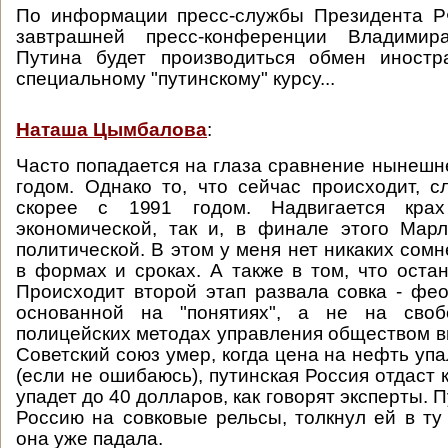
По информации пресс-службы Президента РФ
завтрашней пресс-конференции Владимир
Путина будет производиться обмен иност
специальному "путинскому" курсу...
Наташа Цымбалова
:
Часто попадается на глаза сравнение нынешне
годом. Однако то, что сейчас происходит, с
скорее с 1991 годом. Надвигается кра
экономической, так и, в финале этого Марл
политической. В этом у меня нет никаких сом
в формах и сроках. А также в том, что остан
Происходит второй этап развала совка - фе
основанной на "понятиях", а не на своб
полицейских методах управления обществом в
Советский союз умер, когда цена на нефть уп
(если не ошибаюсь), путинская Россия отдаст 
упадет до 40 долларов, как говорят эксперты. 
Россию на совковые рельсы, толкнул ей в ту 
она уже падала.