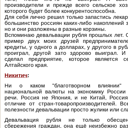
производители и прежде всего сельское хоз
которого будет более конкурентоспособна.
Для себя лично решил только запастись лекарст
большинство россиян каких-либо накоплений 
но и они разложены в разные корзины.
Вспоминаю девальвации рубля прошлых лет. 
пример двух моих друзей предпринимател
кредиты, у одного а долларах, у другого в ру
проиграл, другой зато здорово выиграл. И
сделал предприятие, которое является с
Алтайского края.
Никитич
:
Ни о каком "благотворном влиянии" 
национальной валюты на экономику России
речи. Россия не Япония, и не Китай, Росси
отличие от стран-товаропроизводителей. Вс
полезности девальвации просто жулики или с
Девальвация рубля не только обесцен
сбережения граждан, она ещё неизбежно ра