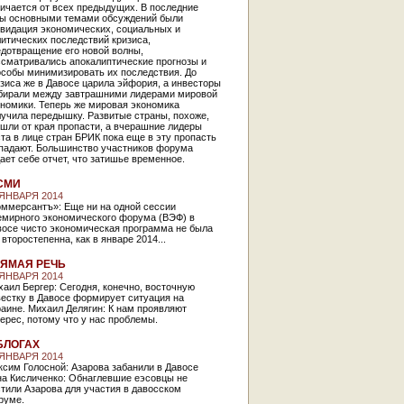
ичается от всех предыдущих. В последние
ды основными темами обсуждений были
квидация экономических, социальных и
итических последствий кризиса,
едотвращение его новой волны,
ссматривались апокалиптические прогнозы и
особы минимизировать их последствия. До
зиса же в Давосе царила эйфория, а инвесторы
бирали между завтрашними лидерами мировой
ономики. Теперь же мировая экономика
учила передышку. Развитые страны, похоже,
шли от края пропасти, а вчерашние лидеры
та в лице стран БРИК пока еще в эту пропасть
 падают. Большинство участников форума
ает себе отчет, что затишье временное.
СМИ
 ЯНВАРЯ 2014
оммерсантъ»: Еще ни на одной сессии
емирного экономического форума (ВЭФ) в
восе чисто экономическая программа не была
 второстепенна, как в январе 2014...
ЯМАЯ РЕЧЬ
 ЯНВАРЯ 2014
аил Бергер: Сегодня, конечно, восточную
естку в Давосе формирует ситуация на
аине. Михаил Делягин: К нам проявляют
ерес, потому что у нас проблемы.
БЛОГАХ
 ЯНВАРЯ 2014
сим Голосной: Азарова забанили в Давосе
на Кисличенко: Обнаглевшие еэсовцы не
тили Азарова для участия в давосском
руме.