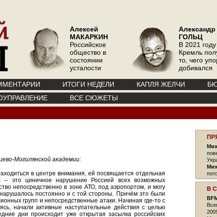
Алексей
Александр
МАКАРКИН
ГОЛЬЦ
Российское
В 2021 году
общество в
Кремль пол
состоянии
то, чего уп
усталости
добивался
ММЕНТАРИИ
ИТОГИ НЕДЕЛИ
КАПЛЯ ЖЕЛЧИ
БЮ
ОУПРАВЛЕНИЕ
ВСЕ СЮЖЕТЫ
ПР
Мих
пов
иево-Могилянской академии:
Укр
Мих
аходиться в центре внимания, ей посвящается отдельная
пот
с – это циничное нарушение Россией всех возможных
тво непосредственно в зоне АТО, под аэропортом, и могу
В 
 нарушалось постоянно и с той стороны. Причём это были
BFM
сионных групп и непосредственные атаки. Начиная где-то с
Все
аясь, начали активные наступательные действия с целью
200
едние дни происходит уже открытая засылка российских