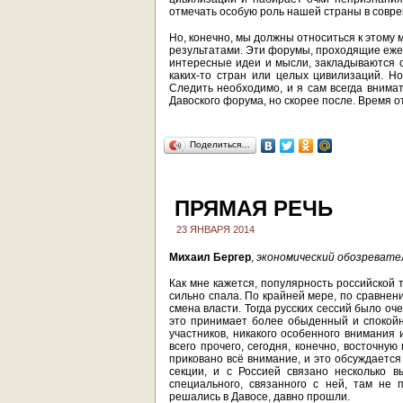
отмечать особую роль нашей страны в совр
Но, конечно, мы должны относиться к этому
результатами. Эти форумы, проходящие еже
интересные идеи и мысли, закладываются 
каких-то стран или целых цивилизаций. Но
Следить необходимо, и я сам всегда вним
Давоского форума, но скорее после. Время о
Поделиться…
ПРЯМАЯ РЕЧЬ
23 ЯНВАРЯ 2014
Михаил Бергер
,
экономический обозревате
Как мне кажется, популярность российской 
сильно спала. По крайней мере, по сравнени
смена власти. Тогда русских сессий было оч
это принимает более обыденный и спокойн
участников, никакого особенного внимания и
всего прочего, сегодня, конечно, восточну
приковано всё внимание, и это обсуждается
секции, и с Россией связано несколько в
специального, связанного с ней, там не 
решались в Давосе, давно прошли.