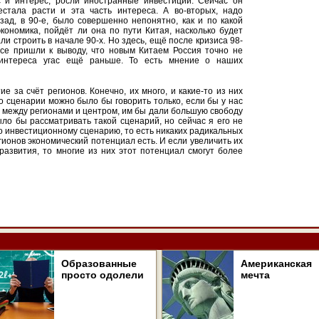
с и интерес, росли иностранные инвестиции. Сейчас он
рестала расти и эта часть интереса. А во-вторых, надо
зад, в 90-е, было совершенно непонятно, как и по какой
кономика, пойдёт ли она по пути Китая, насколько будет
и строить в начале 90-х. Но здесь, ещё после кризиса 98-
Все пришли к выводу, что новым Китаем Россия точно не
т интереса угас ещё раньше. То есть мнение о наших
ие за счёт регионов. Конечно, их много, и какие-то из них
 о сценарии можно было бы говорить только, если бы у нас
между регионами и центром, им бы дали большую свободу
ло бы рассматривать такой сценарий, но сейчас я его не
 по инвестиционному сценарию, то есть никаких радикальных
гионов экономический потенциал есть. И если увеличить их
развития, то многие из них этот потенциал смогут более
Образованные
Американская
просто одолели
мечта