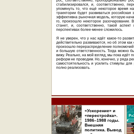
рос, соответственно, пропорционально ро
стабилизировался, и, соответственно, пе
упомянуть то, что ещё некоторое время на
траектории будет развиваться российская э
эффективна рыночная модель, которую начал
го, произошло некоторое разочарование. 
станет, и, соответственно, такой аспек
перспективах более-менее сложилось.
Я не уверен, что у нас идёт какое-то развит
действительно развиваются, но об этом как
произошло перераспределение полномочий 
и большую ответственность. Тогда можно бы
вижу. Реально, на мой взгляд, мы пока идёт
реформ не проводим. Но, конечно, у ряда ре
самостоятельность и усилить стимулы для 
полно реализовать.
«Ускорение» и
«перестройка».
1986–1988 годы.
Внешняя
политика. Вывод