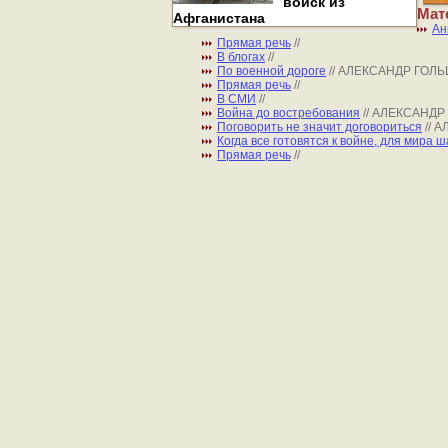
войск из
Мат
Афганистана
Ан
Прямая речь
//
В блогах
//
По военной дороге
// АЛЕКСАНДР ГОЛЬ
Прямая речь
//
В СМИ
//
Война до востребования
// АЛЕКСАНДР
Поговорить не значит договориться
// 
Когда все готовятся к войне, для мира 
Прямая речь
//
Все права на материалы, находящиеся на сайте 
использовании материалов сайта и сателлитных 