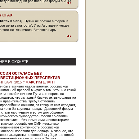
ведев последний раз посещал форум в 2013
.
БЛОГАХ:
htifak Kalabsj:
Путин не поехал в форум в
осе из-за занятости". И из Австралии уехал
а того же. Аки пчела, батюшка царь...
НЕЕ В СЮЖЕТЕ
ССИЯ ОСТАЛАСЬ БЕЗ
ВЕСТИЦИОННЫХ ПЕРСПЕКТИВ
МАКСИМ БЛАНТ
 ЯНВАРЯ 2015 //
ли бы в активно навязываемых российской
циальной прессой мифах о том, что ни о какой
итической изоляции Путина говорить не
ходится, что западный бизнес активно давит на
и правительства, требуя отменить
ироссийские санкции, от которых сам страдает,
ла хотя бы крупица правды, Давосский форум
г стать наилучшим местом для общения
итического руководства России со своими
оюзниками» – бизнесменами и инвесторами.
, видимо, российские СМИ несколько
реоценивают критичность российской
ансовой изоляции для Запада. А главное, что
епропагандисты не способны убедить в своей
еприятной версии и самого Путина.