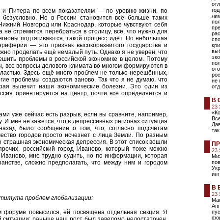
отл
го
ы и Питера по всем показателям — по уровню жизни, по
ли
 безусловно. Но в России становится всё больше таких
пол
и Нижний Новгород или Краснодар, которые чувствуют себя
пр
не стремится перебраться в столицу, всё, что нужно для
ра
егионы подтягиваются, такой процесс идёт. Но небольшая
сп
ериферии — это признак высокоразвитого государства и
кри
вы
ужно проделать ещё немалый путь. Однако я не уверен, что
эк
решить проблемы в российской экономике в целом. Потому
пол
сы, все вопросы делового климата во многом формируются в
ото
ластью. Здесь ещё много проблем не только нерешённых,
рос
огие проблемы создаются заново. Так что я не думаю, что
не
орая вылечит наши экономические болезни. Это один из
отд
оссия ориентируется на центр, почти всё определяется и
В 
23
«К
и уже сейчас есть разрыв, если вы сравните, например,
Вс
. И мне не кажется, что в депрессивных регионах ситуация
Да
назад было сообщение о том, что, согласно подсчётам
так
чество городов просто исчезнет с лица Земли. По разным
то страшная экономическая депрессия. В этот список вошли
ПР
 прочих, российский город Иваново, который тоже можно
23
 Иваново, мне трудно судить, но по информации, которая
Мих
ранстве, сложно предполагать, что между ним и городом
пов
Укр
инт
В 
23
ститута проблем глобализации:
Мак
Ан
ом форуме повысился, ей посвящена отдельная секция. Я
пус
фо
й ситуации: раньше наш рост был заведомо недостаточен,