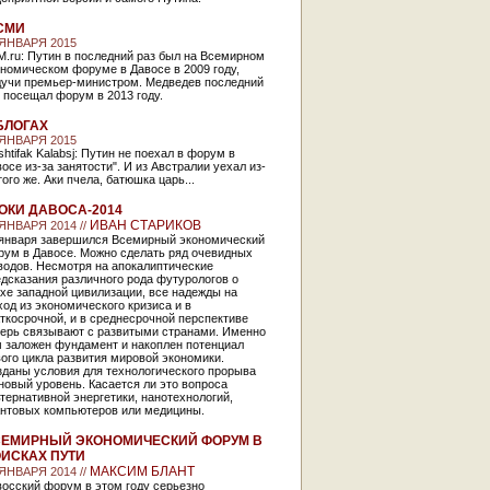
СМИ
 ЯНВАРЯ 2015
.ru: Путин в последний раз был на Всемирном
номическом форуме в Давосе в 2009 году,
дучи премьер-министром. Медведев последний
 посещал форум в 2013 году.
БЛОГАХ
 ЯНВАРЯ 2015
htifak Kalabsj: Путин не поехал в форум в
осе из-за занятости". И из Австралии уехал из-
того же. Аки пчела, батюшка царь...
ОКИ ДАВОСА-2014
ИВАН СТАРИКОВ
 ЯНВАРЯ 2014 //
 января завершился Всемирный экономический
рум в Давосе. Можно сделать ряд очевидных
водов. Несмотря на апокалиптические
дсказания различного рода футурологов о
хе западной цивилизации, все надежды на
од из экономического кризиса и в
ткосрочной, и в среднесрочной перспективе
перь связывают с развитыми странами. Именно
м заложен фундамент и накоплен потенциал
ого цикла развития мировой экономики.
зданы условия для технологического прорыва
новый уровень. Касается ли это вопроса
тернативной энергетики, нанотехнологий,
антовых компьютеров или медицины.
ЕМИРНЫЙ ЭКОНОМИЧЕСКИЙ ФОРУМ В
ИСКАХ ПУТИ
МАКСИМ БЛАНТ
 ЯНВАРЯ 2014 //
осский форум в этом году серьезно