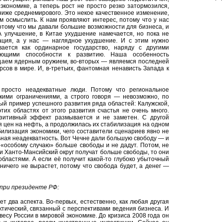
экономике, а теперь рост не просто резко затормозился,
 ниже среднемирового. Это некое качественное изменение,
 осмыслить. К нам проявляют интерес, потому что у нас
отому что мы давали большие возможности для бизнеса, и
А улучшение, в Китае ухудшение намечается, но пока не
ация, а у нас — наглядное ухудшение. И с этим нужно
ается как ординарное государство, наряду с другими
ующими способности к развитию. Наша особенность
ладаем ядерным оружием, во-вторых — являемся последней
сов в мире. И, в-третьих, фантомная ненависть Запада к
просто неадекватные люди. Потому что региональное
кими ограничениями, а строго говоря — невозможно, по
ый пример успешного развития ряда областей: Калужской,
тих областях от этого развития счастья не очень много.
зитивный эффект размывается и не заметен. С другой
я цен на нефть, а продолжилась их стабилизация на одном
билизация экономики, чего составители сценариев явно не
ьная неадекватность. Вот Чечне дали большую свободу — и
 «особому случаю» больше свободы и не дадут. Потом, не
или Ханто-Мансийский округ получат больше свободы, то они
областями. А если её получит какой-то глубоко убыточный
 ничего не вырастет, потому что свобода будет, а денег —
 при президенте РФ:
т два аспекта. Во-первых, естественно, как любая другая
ктический, связанный с перспективами ведения бизнеса. И
весу России в мировой экономике. До кризиса 2008 года он