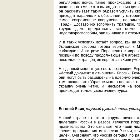
регулярных войск, такое происходило и
разговоров о мире это выглядит весьма цини
он рассчитывает таким образом усилить св
приходят параллели с обезьяной, у которой
самое современное вооружение, наприме
«Град». Достаточно вспомнить трагедию, п
трудно даже представить, как можно 
недоговороспособны, они цинично и в откр
И в таких условиях встаёт вопрос, как на 
Украинская сторона готова вернуться к 
соблюдает. И встречи Порошенко с миров
позиции по поводу продолжающейся агресси
несколько сокращён, он вернётся в Киев уже
На данный момент уже есть резолюция Евр
жёсткий документ в отношении России. Речь
они могут быть расширены на ядерную энер
там сказано, что Украине можно поставлят
Украину очень чётко. И, несмотря на вс
происходит только ужесточение курса.
Евгений Ясин
,
научный руководитель унив
Нашей стране от этого форума ничего жд
делегации России в Давосе является Иго
правительства. Это означает, что наши ли
зрения продвижения интересов России, из
целей. Они знают, что Россия сегодня, по 
цивилизации и набирает очки непризнания.