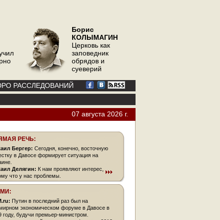
Борис
КОЛЫМАГИН
Церковь как
учил
заповедник
орно
обрядов и
суеверий
РО РАССЛЕДОВАНИЙ
07 августа 2026 г.
ЯМАЯ РЕЧЬ:
аил Бергер:
Сегодня, конечно, восточную
естку в Давосе формирует ситуация на
аине.
аил Делягин:
К нам проявляют интерес,
ому что у нас проблемы.
СМИ:
.ru:
Путин в последний раз был на
мирном экономическом форуме в Давосе в
9 году, будучи премьер-министром.