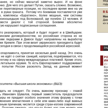
Мед
 ранее, но сейчас масштаб заметно вырос. И на фоне
году
чно. Для чего это делает Путин, сказать сложно. Возможно,
ои переговорные позиции, но последнее время мне на ум
В 
 в руках граната. Потому что боевикам поставляется уже
р, комплексы «Буратино», более мощные, чем системы
Mas
роизошедшую под Волновахой, где погибло 13 человек. И
Дав
вести диалог с той стороной. Боевики абсолютно
из-з
ытую нарушают подписанные соглашения.
это реагировать, который и будет поднят и в Швейцарии.
Минским договорённостям, но российская сторона их не
ыми лидерами в Давосе будут направлены на выработку
и Кремля. При этом визит украинского президента будет
 сегодня в связи с продолжающейся российской агрессией.
РА
опарламента, принятая несколько дней назад. Это очень
 не идёт о снятии санкций, напротив, подчёркивается, что
РО
гетику и на сферу международных платежей. Кроме этого,
ИН
ь летальное оружие. То есть Европарламент поддерживает
21
е попытки России расколоть Запад, на данный момент
Ес
офи
пол
при
сво
ант
ерситета «Высшая школа экономики» (ВШЭ):
бы
мо
пол
ать не следует. По очень важному признаку – главой
«с
рь Иванович Шувалов, первый заместитель председателя
Но
деры не придают особого значения этому форуму с точки
пе
менения впечатления о себе или каких-либо ещё важных
фин
разным причинам, числится среди стран-изгоев современной
тел
 Поэтому ожидать, что кто-то будет нас там жалеть или
лиц