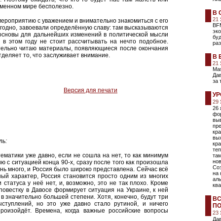
еменном мире бесполезно.
В 
21
 мероприятию с уважением и внимательно знакомиться с его
BFM
годно, завоевали определённую славу: там высказываются
эко
основы для дальнейших изменений в политической мысли
бу
 в этом году не стоит рассчитывать на нечто подобное.
раз
ательно читаю материалы, появляющиеся после окончания
тделяет то, что заслуживает внимание.
В 
21
Mas
Дав
за 
Версия для печати
УР
29
26
фо
вы
пре
кра
вых
ль:
кра
те
тематики уже давно, если не сошла на нет, то как минимум
та
нов
ю с ситуацией конца 90-х, сразу после того как произошла
Со
ень много, и Россия было широко представлена. Сейчас всё
на 
ый характер, Россия становится просто одним из многих
аль
 статуса у неё нет, и, возможно, это не так плохо. Кроме
кв
ю повестку в Давосе формирует ситуация на Украине, к ней
 в значительно большей степени. Хотя, конечно, будут три
ВС
ыступлений, но это уже давно стало рутиной, и ничего
ПО
произойдёт. Времена, когда важные российские вопросы
23
Дав