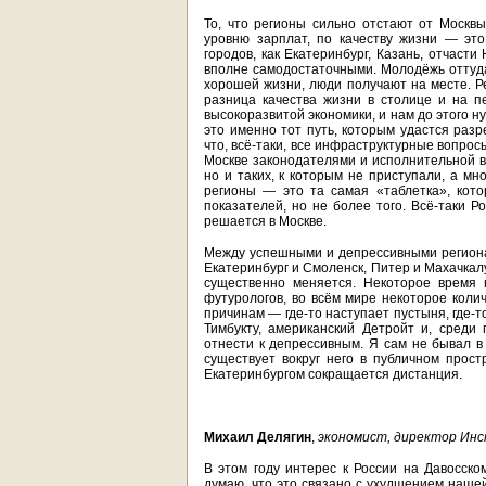
То, что регионы сильно отстают от Москв
уровню зарплат, по качеству жизни — это
городов, как Екатеринбург, Казань, отчаст
вполне самодостаточными. Молодёжь оттуда 
хорошей жизни, люди получают на месте. Р
разница качества жизни в столице и на п
высокоразвитой экономики, и нам до этого н
это именно тот путь, которым удастся раз
что, всё-таки, все инфраструктурные вопро
Москве законодателями и исполнительной в
но и таких, к которым не приступали, а мн
регионы — это та самая «таблетка», кот
показателей, но не более того. Всё-таки Р
решается в Москве.
Между успешными и депрессивными регионам
Екатеринбург и Смоленск, Питер и Махачкалу
существенно меняется. Некоторое время 
футурологов, во всём мире некоторое коли
причинам — где-то наступает пустыня, где-
Тимбукту, американский Детройт и, среди
отнести к депрессивным. Я сам не бывал в
существует вокруг него в публичном прост
Екатеринбургом сокращается дистанция.
Михаил Делягин
,
экономист, директор Ин
В этом году интерес к России на Давосск
думаю, что это связано с ухудшением наше