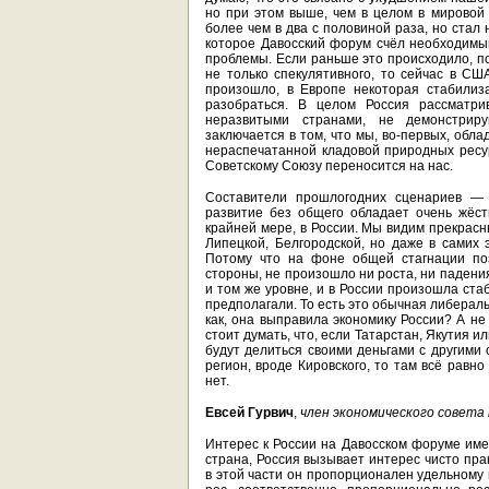
но при этом выше, чем в целом в мировой 
более чем в два с половиной раза, но стал
которое Давосский форум счёл необходимым
проблемы. Если раньше это происходило, п
не только спекулятивного, то сейчас в СШ
произошло, в Европе некоторая стабилиз
разобраться. В целом Россия рассматрив
неразвитыми странами, не демонстрир
заключается в том, что мы, во-первых, об
нераспечатанной кладовой природных ресур
Советскому Союзу переносится на нас.
Составители прошлогодних сценариев — 
развитие без общего обладает очень жёст
крайней мере, в России. Мы видим прекрасн
Липецкой, Белгородской, но даже в самих э
Потому что на фоне общей стагнации по
стороны, не произошло ни роста, ни падени
и том же уровне, и в России произошла ста
предполагали. То есть это обычная либерал
как, она выправила экономику России? А не
стоит думать, что, если Татарстан, Якутия 
будут делиться своими деньгами с другими 
регион, вроде Кировского, то там всё равно
нет.
Евсей Гурвич
,
член экономического совета
Интерес к России на Давосском форуме имее
страна, Россия вызывает интерес чисто пра
в этой части он пропорционален удельному 