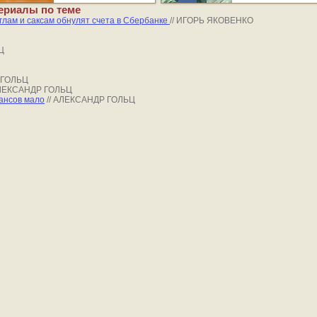
ериалы по теме
глам и саксам обнулят счета в Сбербанке
// ИГОРЬ ЯКОВЕНКО
Ц
 ГОЛЬЦ
АЛЕКСАНДР ГОЛЬЦ
шансов мало
// АЛЕКСАНДР ГОЛЬЦ
ej.ru, охраняются в соответствии с законодательством РФ, в том числе, об 
проектов, гиперссылка (hyperlink) на ej.ru обязательна.