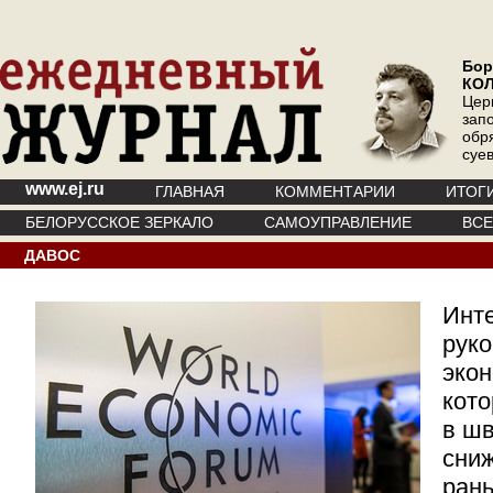
Бор
КО
Цер
зап
обр
суе
www.ej.ru
ГЛАВНАЯ
КОММЕНТАРИИ
ИТОГ
БЕЛОРУССКОЕ ЗЕРКАЛО
САМОУПРАВЛЕНИЕ
ВС
ДАВОС
Инте
руко
эко
кото
в ш
сниж
ран