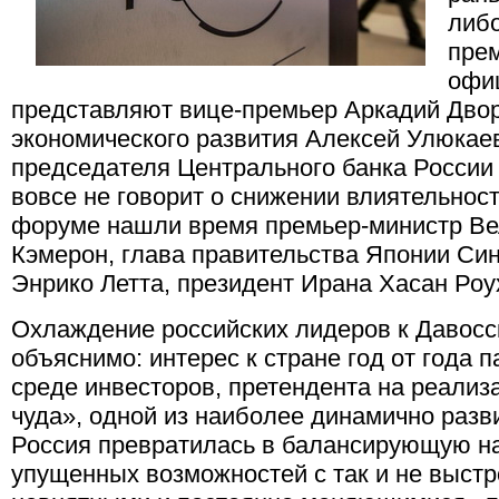
либо
прем
офи
представляют вице-премьер Аркадий Двор
экономического развития Алексей Улюкае
председателя Центрального банка России
вовсе не говорит о снижении влиятельност
форуме нашли время премьер-министр Ве
Кэмерон, глава правительства Японии Си
Энрико Летта, президент Ирана Хасан Роу
Охлаждение российских лидеров к Давос
объяснимо: интерес к стране год от года п
среде инвесторов, претендента на реализ
чуда», одной из наиболее динамично раз
Россия превратилась в балансирующую на
упущенных возможностей с так и не выст