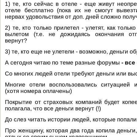
1) те, кто сейчас в отеле - еще живут неопр
отеле бесплатно (пока их не смогут вывезт
нервах удовольствия от доп. дней сложно получ
2) те, кто только прилетел - улетят, как тольк
вылетом (т.е. не дожидаясь окончания отп
вернут?
3) те, кто еще не улетели - возможно, деньги о
А сегодня читаю по теме разные форумы
- все
Со многих людей отели требуют деньги или вы
Многие отели воспользовались ситуацией 
(хотя номера оплачены)
Покрытие от страховых компаний будет копе
полагала, что все деньги вернут (!)
До слез читать истории людей, которые попали в
Про женщину, которая два года копила деньги
отдых со своим сыном-колясечником...