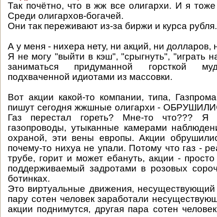
Так почётно, что в жж все олигархи. И я тож
Среди олигархов-богачей.
Они так переживают из-за биржи и курса рубля.
А у меня - нихера нету, ни акций, ни долларов, 
Я не могу "выйти в кэш", "срыгнуть", "играть н
заниматься придуманной горсткой муд
подхваченной идиотами из массовки.
Вот акции какой-то компании, типа, Газпрома,
пишут сегодня жжшные олигархи - ОБРУШИЛИС
Газ перестал гореть? Мне-то что??? Я
газопроводы, утыканные камерами наблюден
охраной, эти вены европы. Акции обрушили
почему-то нихуа не упали. Потому что газ - ре
трубе, горит и может ебануть, акции - прост
поддерживаемый задротами в розовых сороч
ботинках.
Это виртуальные движения, несуществующий 
пару сотен человек заработали несуществующ
акции поднимутся, другая пара сотен человек