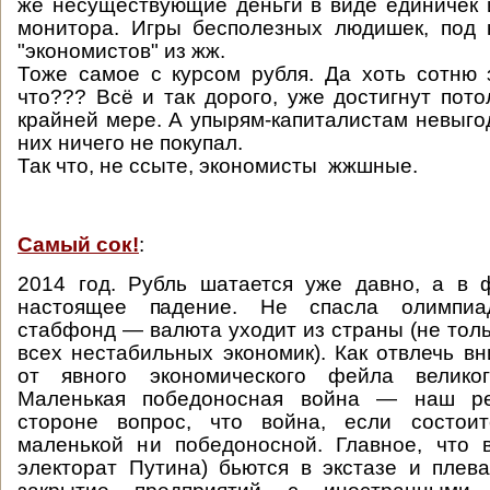
же несуществующие деньги в виде единичек 
монитора. Игры бесполезных людишек, под 
"экономистов" из жж.
Тоже самое с курсом рубля. Да хоть сотню 
что??? Всё и так дорого, уже достигнут пото
крайней мере. А упырям-капиталистам невыгод
них ничего не покупал.
Так что, не ссыте, экономисты жжшные.
Самый сок!
:
2014 год. Рубль шатается уже давно, а в 
настоящее падение. Не спасла олимпиа
стабфонд — валюта уходит из страны (не толь
всех нестабильных экономик). Как отвлечь в
от явного экономического фейла велико
Маленькая победоносная война — наш ре
стороне вопрос, что война, если состои
маленькой ни победоносной. Главное, что 
электорат Путина) бьются в экстазе и плева