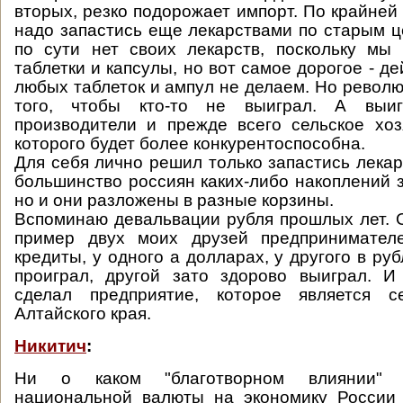
вторых, резко подорожает импорт. По крайней
надо запастись еще лекарствами по старым це
по сути нет своих лекарств, поскольку мы
таблетки и капсулы, но вот самое дорогое - 
любых таблеток и ампул не делаем. Но револю
того, чтобы кто-то не выиграл. А выиг
производители и прежде всего сельское хоз
которого будет более конкурентоспособна.
Для себя лично решил только запастись лекарст
большинство россиян каких-либо накоплений 
но и они разложены в разные корзины.
Вспоминаю девальвации рубля прошлых лет. 
пример двух моих друзей предпринимател
кредиты, у одного а долларах, у другого в ру
проиграл, другой зато здорово выиграл. И
сделал предприятие, которое является с
Алтайского края.
Никитич
:
Ни о каком "благотворном влиянии" 
национальной валюты на экономику России