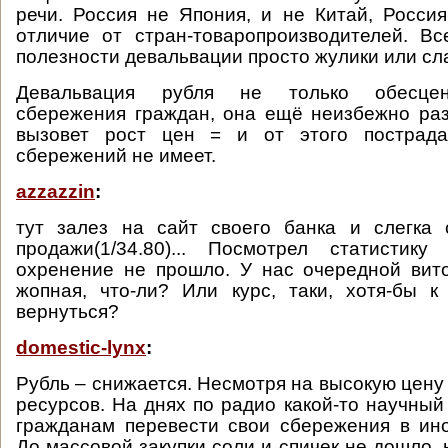
речи. Россия не Япония, и не Китай, Росси
отличие от стран-товаропроизводителей. Вс
полезности девальвации просто жулики или с
Девальвация рубля не только обесцен
сбережения граждан, она ещё неизбежно ра
вызовет рост цен = и от этого пострада
сбережений не имеет.
azzazzin
:
тут залез на сайт своего банка и слегка 
продажи(1/34.80)... Посмотрел статисти
охренение не прошло. У нас очередной вит
жопная, что-ли? Или курс, таки, хотя-бы 
вернуться?
domestic-lynx
:
Рубль – снижается. Несмотря на высокую цену
ресурсов. На днях по радио какой-то научный
гражданам перевести свои сбережения в ин
До массовой закупки соли и спичек не дошло, 