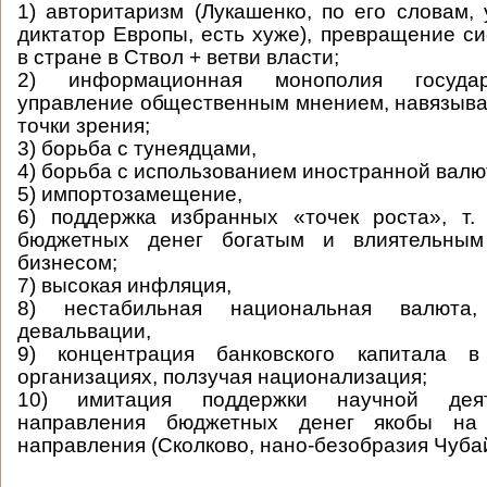
1) авторитаризм (Лукашенко, по его словам,
диктатор Европы, есть хуже), превращение с
в стране в Ствол + ветви власти;
2) информационная монополия госуда
управление общественным мнением, навязыв
точки зрения;
3) борьба с тунеядцами,
4) борьба с использованием иностранной валю
5) импортозамещение,
6) поддержка избранных «точек роста», т.
бюджетных денег богатым и влиятельным
бизнесом;
7) высокая инфляция,
8) нестабильная национальная валюта
девальвации,
9) концентрация банковского капитала в
организациях, ползучая национализация;
10) имитация поддержки научной деят
направления бюджетных денег якобы на 
направления (Сколково, нано-безобразия Чубайс