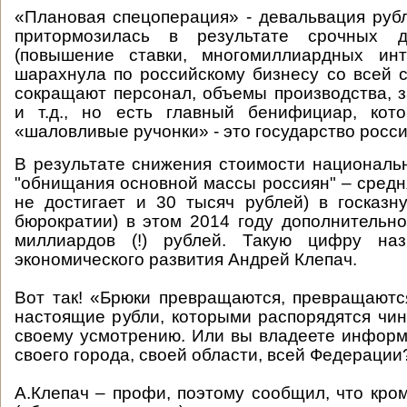
«Плановая спецоперация» - девальвация рубл
притормозилась в результате срочных
(повышение ставки, многомиллиардных инте
шарахнула по российскому бизнесу со всей 
сокращают персонал, объемы производства, з
и т.д., но есть главный бенифициар, кот
«шаловливые ручонки» - это государство росси
В результате снижения стоимости националь
"обнищания основной массы россиян" – средн
не достигает и 30 тысяч рублей) в госказн
бюрократии) в этом 2014 году дополнительно
миллиардов (!) рублей. Такую цифру наз
экономического развития Андрей Клепач.
Вот так! «Брюки превращаются, превращают
настоящие рубли, которыми распорядятся чин
своему усмотрению. Или вы владеете инфор
своего города, своей области, всей Федерации
А.Клепач – профи, поэтому сообщил, что кро