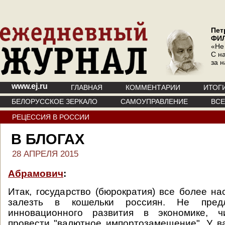
Пет
ФИ
«Не
С на
за 
www.ej.ru
ГЛАВНАЯ
КОММЕНТАРИИ
ИТОГ
БЕЛОРУССКОЕ ЗЕРКАЛО
САМОУПРАВЛЕНИЕ
ВС
РЕЦЕССИЯ В РОССИИ
В БЛОГАХ
28 АПРЕЛЯ 2015
Абрамович
:
Итак, государство (бюрократия) все более на
залезть в кошельки россиян. Не пред
инновационного развития в экономике, ч
провести "валютное импортозамещение". У в