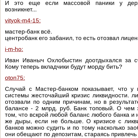
И это еще если массовой паники у дер
возникнет...
vityok-m4-15:
мастер-банк всё.
центробанк его забанил, то есть отозвал лице
i-m-ho:
Иван Иваныч Охлобыстин доотдыхался за сч
Кому теперь вкладчики будут морду бить?
oton75:
Случай с Мастер-банком показывает, что у
системы жесточайший кризис ликвидности. л
отозвали по одним причинам, но в результа
балансе - 2 млрд. руб. Банк топовый. О чем 
том, что вскрой любой баланс любого банка и
же дыры, если не больше. О кризисе с лик
банков можно судить и по тому насколько за
они обещают по депозитам, стараясь привлечь 