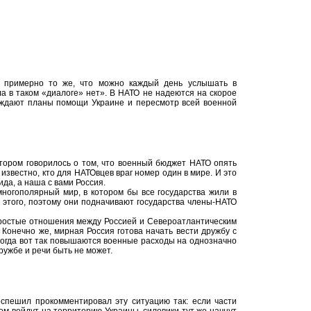
м примерно то же, что можно каждый день услышать в
а в таком «диалоге» нет». В НАТО не надеются на скорое
уждают планы помощи Украине и пересмотр всей военной
отором говорилось о том, что военный бюджет НАТО опять
 известно, кто для НАТОвцев враг номер один в мире. И это
да, а наша с вами Россия.
ногополярный мир, в котором бы все государства жили в
 этого, поэтому они подначивают государства члены-НАТО
простые отношения между Россией и Североатлантическим
 Конечно же, мирная Россия готова начать вести дружбу с
когда вот так повышаются военные расходы на однозначно
дружбе и речи быть не может.
оспешил прокомментировал эту ситуацию так: если части