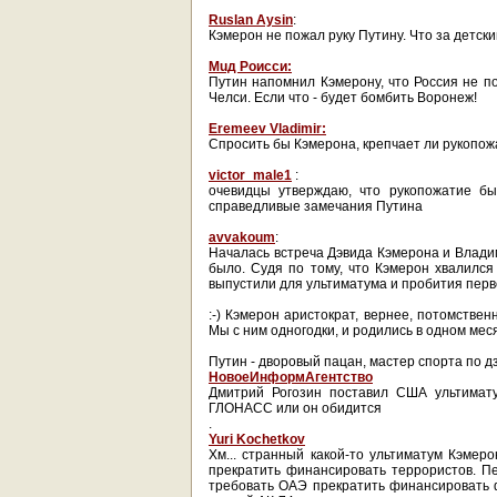
Ruslan Aysin
:
Кэмерон не пожал руку Путину. Что за детски
Мuд Роисси:
Путин напомнил Кэмерону, что Россия не п
Челси. Если что - будет бомбить Воронеж!
Eremeev Vladimir:
Спросить бы Кэмерона, крепчает ли рукопожа
victor_male1
:
очевидцы утверждаю, что рукопожатие бы
справедливые замечания Путина
avvakoum
:
Началась встреча Дэвида Кэмерона и Влади
было. Судя по тому, что Кэмерон хвалилс
выпустили для ультиматума и пробития перв
:-) Кэмерон аристократ, вернее, потомстве
Мы с ним одногодки, и родились в одном меся
Путин - дворовый пацан, мастер спорта по д
НовоеИнформАгентство
Дмитрий Рогозин поставил США ультимату
ГЛОНАСС или он обидится
.
Yuri Kochetkov
Хм... странный какой-то ультиматум Кэме
прекратить финансировать террористов. Пе
требовать ОАЭ прекратить финансировать 