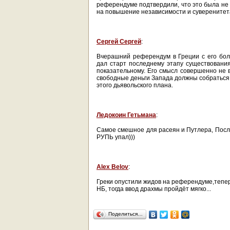
референдуме подтвердили, что это была не 
на повышение независимости и суверенитет
Сергей Сергей
:
Вчерашний референдум в Греции с его бол
дал старт последнему этапу существовани
показательному. Его смысл совершенно не в
свободные деньги Запада должны собраться в
этого дьявольского плана.
Ледокоин Гетьмана
:
Самое смешное для расеян и Путлера, Посл
РУПЬ упал)))
Alex Belov
:
Греки опустили жидов на референдуме,тепер
НБ, тогда ввод драхмы пройдёт мягко...
Поделиться…