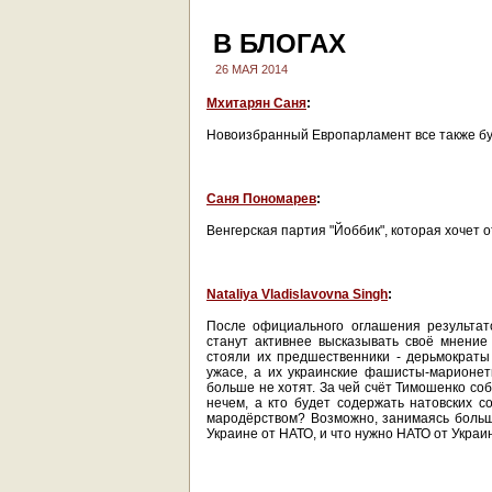
В БЛОГАХ
26 МАЯ 2014
Мхитарян Саня
:
Новоизбранный Европарламент все также бу
Саня Пономарев
:
Венгерская партия "Йоббик", которая хочет
Nataliya Vladislavovna Singh
:
После официального оглашения результа
станут активнее высказывать своё мнение
стояли их предшественники - дерьмократ
ужасе, а их украинские фашисты-марионет
больше не хотят. За чей счёт Тимошенко соб
нечем, а кто будет содержать натовских с
мародёрством? Возможно, занимаясь большо
Украине от НАТО, и что нужно НАТО от Укра