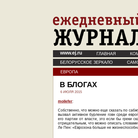
www.ej.ru
ГЛАВНАЯ
КО
БЕЛОРУССКОЕ ЗЕРКАЛО
САМ
ЕВРОПА
В БЛОГАХ
6 ИЮЛЯ 2015
moilefer
:
Собственно, что можно еще сказать по саб
вызвал активное бурление говн среди евро
его партии от власти, это если бы греки с
отрицательным, что можно описать словам
Ле Пен: «Еврозона больше не жизнеспособн