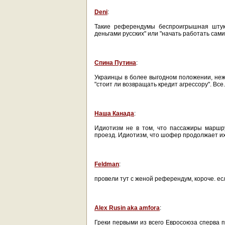
Deni
:
Такие референдумы беспроигрышная штука
деньгами русских" или "начать работать самим
Спина Путина
:
Украинцы в более выгодном положении, неж
"стоит ли возвращать кредит агрессору". Все.
Наша Канада
:
Идиотизм не в том, что пассажиры маршр
проезд. Идиотизм, что шофер продолжает их
Feldman
:
провели тут с женой референдум, короче. ес
Alex Rusin aka amfora
:
Греки первыми из всего Евросоюза сперва п