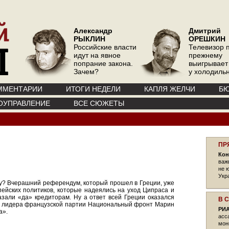
Александр
Дмитрий
РЫКЛИН
ОРЕШКИН
Российские власти
Телевизор 
идут на явное
прежнему
попрание закона.
выигрывает
Зачем?
у холодиль
ММЕНТАРИИ
ИТОГИ НЕДЕЛИ
КАПЛЯ ЖЕЛЧИ
БЮ
ОУПРАВЛЕНИЕ
ВСЕ СЮЖЕТЫ
ПР
Кон
важ
не 
Укр
жу? Вчерашний референдум, который прошел в Греции, уже
пейских политиков, которые надеялись на уход Ципраса и
казали «да» кредиторам. Ну а ответ всей Греции оказался
В 
и лидера французской партии Национальный фронт Марин
РИА
а».
асс
мон