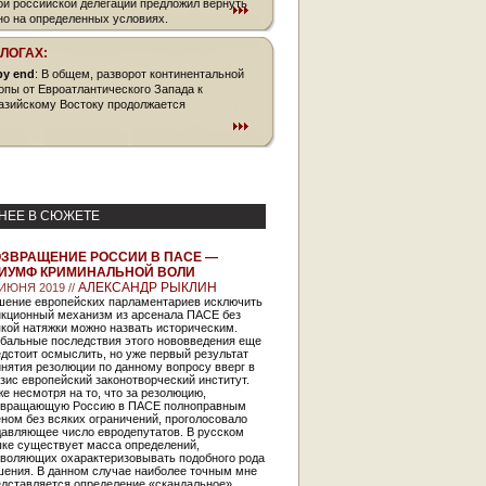
ой российской делегации предложил вернуть
 но на определенных условиях.
БЛОГАХ:
py end
: В общем, разворот континентальной
опы от Евроатлантического Запада к
азийскому Востоку продолжается
НЕЕ В СЮЖЕТЕ
ЗВРАЩЕНИЕ РОССИИ В ПАСЕ —
ИУМФ КРИМИНАЛЬНОЙ ВОЛИ
АЛЕКСАНДР РЫКЛИН
 ИЮНЯ 2019 //
шение европейских парламентариев исключить
нкционный механизм из арсенала ПАСЕ без
кой натяжки можно назвать историческим.
обальные последствия этого нововведения еще
дстоит осмыслить, но уже первый результат
нятия резолюции по данному вопросу вверг в
зис европейский законотворческий институт.
е несмотря на то, что за резолюцию,
звращающую Россию в ПАСЕ полноправным
ном без всяких ограничений, проголосовало
давляющее число евродепутатов. В русском
ыке существует масса определений,
зволяющих охарактеризовывать подобного рода
шения. В данном случае наиболее точным мне
едставляется определение «скандальное».