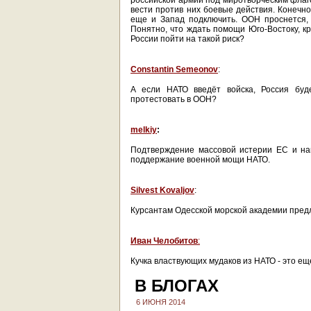
российской армии под миротворческим флаго
вести против них боевые действия. Конечно,
еще и Запад подключить. ООН проснется, 
Понятно, что ждать помощи Юго-Востоку, кр
России пойти на такой риск?
Constantin Semeonov
:
А если НАТО введёт войска, Россия буд
протестовать в ООН?
melkiy
:
Подтверждение массовой истерии ЕС и на
поддержание военной мощи НАТО.
Silvest Kovaljov
:
Курсантам Одесской морской академии пред
Иван Челобитов
:
Кучка властвующих мудаков из НАТО - это еще
В БЛОГАХ
6 ИЮНЯ 2014