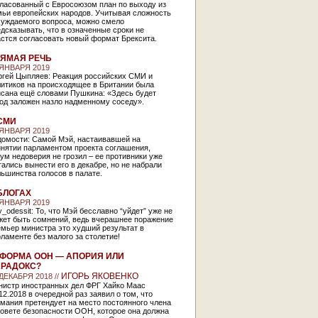
гласованный с Евросоюзом план по выходу из
мьи европейских народов. Учитывая сложность
суждаемого вопроса, можно смело
дсказывать, что в означенные сроки не
стся согласовать новый формат Брексита.
ЯМАЯ РЕЧЬ
 ЯНВАРЯ 2019
ргей Цыпляев: Реакция российских СМИ и
литиков на происходящее в Британии была
исана ещё словами Пушкина: «Здесь будет
од заложен назло надменному соседу».
СМИ
 ЯНВАРЯ 2019
домости: Самой Мэй, настаивавшей на
инятии парламентом проекта соглашения,
ум недоверия не грозил – ее противники уже
ались вынести его в декабре, но не набрали
ьшинства голосов в палате.
БЛОГАХ
 ЯНВАРЯ 2019
y_odessit: То, что Мэй бесславно “уйдет” уже не
жет быть сомнений, ведь вчерашнее поражение
мьер министра это худший результат в
ламенте без малого за столетие!
ФОРМА ООН — АПОРИЯ ИЛИ
РАДОКС?
ИГОРЬ ЯКОВЕНКО
 ДЕКАБРЯ 2018 //
нистр иностранных дел ФРГ Хайко Маас
12.2018 в очередной раз заявил о том, что
мания претендует на место постоянного члена
овете безопасности ООН, которое она должна