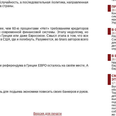
случайность, а последовательная политика, направленная
а страны.
ПР
26
Ко
сим
юри
Укр
ее, чем 60-ю процентами «Нет» требованиям кредиторов
В 
я современной финансовой системы. Этапу недолгому, но
26
 Греции или даже Евросоюзе. Смысл этапа в том, что все
РИ
 США, где и погибнуть. Разумеется, во благо авторов всего
Со
до
дел
оп
В 
26
hip
е референдума в Греции ЕВРО осталось на своём месте, А
Евр
Ев
СМ
Э
17
Во
об
ь для подьема экономики повесить своих банкеров и руков.
Те
деп
вы
под
пе
пол
соб
Версия для печати
же