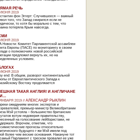
ЯМАЯ РЕЧЬ
 ИЮНЯ 2019
нстантин фон Эггерт: Случившееся — важный
вол того, что Запад смирился если не
дически, то хотя бы морально с тем, что
аина потеряла Крым навсегда.
СМИ
 ИЮНЯ 2019
А Новости: Комитет Парламентской ассамблеи
вета Европы (ПАСЕ) по мониторингу в своем
кладе о полномочиях новой российской
егации предложил вернуть их, но на
ределенных условиях.
БЛОГАХ
 ИЮНЯ 2019
py end: В общем, разворот континентальной
опы от Евроатлантического Запада к
разийскому Востоку продолжается
ЕШНАЯ ТАКАЯ АНГЛИЯ! И АНГЛИЧАНЕ
ТИ…
АЛЕКСАНДР РЫКЛИН
 ЯНВАРЯ 2019 //
преки ожиданиям многих экспертов и
озревателей, премьер-министр Великобритании
реза Мэй устояла – большинство британских
утатов вотум недоверия правительству,
несенный на голосование лейбористами, не
держало. Впрочем, отметим, что
ссимистические прогнозы относительно
итического будущего г-жи Мэй имели под
ой более чем веские основания. Накануне тот
 самый Парламент с треском провалил ее уже