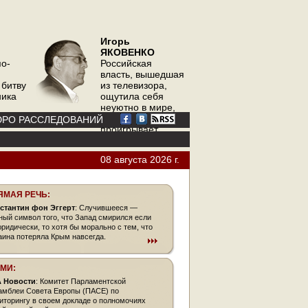
Игорь
ЯКОВЕНКО
по-
Российская
власть, вышедшая
 битву
из телевизора,
ника
ощутила себя
неуютно в мире,
где телевизор
РО РАССЛЕДОВАНИЙ
проигрывает
интернету
08 августа 2026 г.
ЯМАЯ РЕЧЬ:
стантин фон Эггерт
: Случившееся —
ный символ того, что Запад смирился если
юридически, то хотя бы морально с тем, что
аина потеряла Крым навсегда.
СМИ:
 Новости
: Комитет Парламентской
амблеи Совета Европы (ПАСЕ) по
иторингу в своем докладе о полномочиях