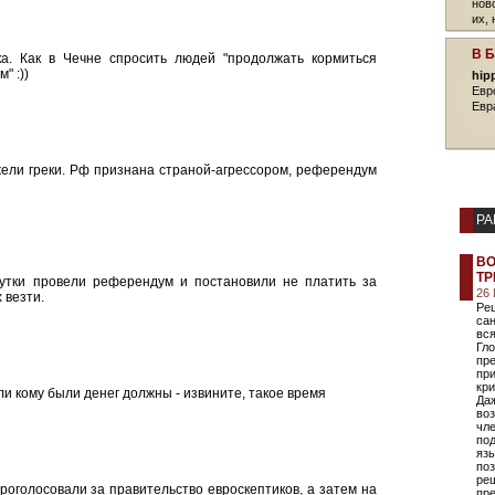
нов
их,
В 
. Как в Чечне спросить людей "продолжать кормиться
" :))
hip
Евр
Евр
ели греки. Рф признана страной-агрессором, референдум
РА
ВО
ТР
утки провели референдум и постановили не платить за
26
 везти.
Ре
са
вся
Гл
пре
при
кри
ли кому были денег должны - извините, такое время
Даж
во
чле
по
яз
по
ре
роголосовали за правительство евроскептиков, а затем на
пр