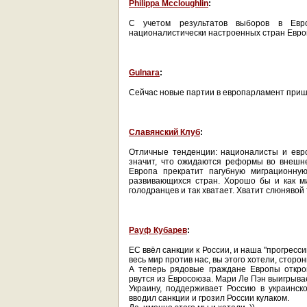
Philippa Mccloughlin
:
С учетом результатов выборов в Евро
националистически настроенных стран Ев
Gulnara
:
Сейчас новые партии в европарламент пришл
Славянский Клуб
:
Отличные тенденции: националисты и евро
значит, что ожидаются реформы во внешне
Европа прекратит пагубную миграционную
развивающихся стран. Хорошо бы и как м
голодранцев и так хватает. Хватит слюнявой
Рауф Кубарев
:
ЕС ввёл санкции к России, и наша "прогресс
весь мир против нас, вы этого хотели, стор
А теперь рядовые граждане Европы откро
рвутся из Евросоюза. Мари Ле Пэн выигрывае
Украину, поддерживает Россию в украинск
вводил санкции и грозил России кулаком.