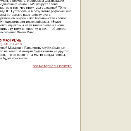
лучить в результате реформы Организации
ъединенных наций. DW цитирует слова
истра о том, что структура созданной 70 лет
зад ООН устарела, а в результате реформы она
жна «отражать расстановку сил в
временном мире» и что большинство членов
Н поддерживают идею реформы. «Будет
егко, однако мы не устанем снова и снова
сить эту тему в повестку дня», — объяснил
ою позицию Хайко Маас.
ЯМАЯ РЕЧЬ
 ДЕКАБРЯ 2018
ексей Макаркин: Расширять клуб избранных
то не хочет. И каждый будет кивать на другого,
оря, что он не хочет, а мы-то всегда готовы,
и будет консенсус.
все материалы сюжета