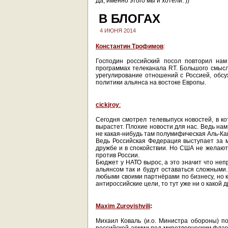
Да, именно этого мы и хотели. ))
В БЛОГАХ
4 ИЮНЯ 2014
Константин Трофимов
:
Господин российский посол повторил на
программах телеканала RT. Большого смысл
урегулирование отношений с Россией, обс
политики альянса на востоке Европы.
cickjroy
:
Сегодня смотрел телевыпуск новостей, в к
вырастет. Плохие новости для нас. Ведь нам
не какая-нибудь там полумифическая Аль-Каи
Ведь Российская Федерация выступает за м
дружбе и в спокойствии. Но США не желают
против России.
Бюджет у НАТО вырос, а это значит что не
альянсом так и будут оставаться сложными.
любыми своими партнёрами по бизнесу, но 
антироссийские цели, то тут уже ни о какой 
Maxim Zurovishvili
:
Михаил Коваль (и.о. Министра обороны) п