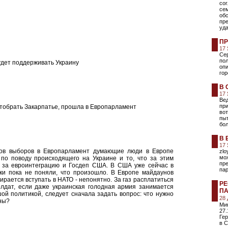
со
се
об
пре
уда
ПР
17
Се
по
дет поддерживать Украину
оп
гор
В 
17
Ве
пр
 отобрать Закарпатье, прошла в Европарламент
вот
пыт
бол
В 
17
тов выборов в Европарламент думающие люди в Европе
zlo
мо
 по поводу происходящего на Украине и то, что за этим
пре
ы за евроинтеграцию и Госдеп США. В США уже сейчас в
пар
ки пока не поняли, что произошло. В Европе майдаунов
ирается вступать в НАТО - непонятно. За газ расплатиться
РЕ
олдат, если даже украинская голодная армия занимается
ПА
й политикой, следует сначала задать вопрос: что нужно
28
ины?
Ми
27.
Гер
в С