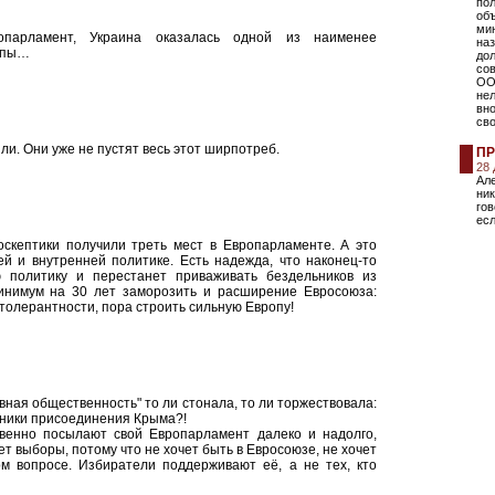
по
об
мин
парламент, Украина оказалась одной из наименее
на
ропы…
дол
со
ОО
нел
вно
св
и. Они уже не пустят весь этот ширпотреб.
ПР
28
Ал
ник
гов
есл
скептики получили треть мест в Европарламенте. А это
й и внутренней политике. Есть надежда, что наконец-то
 политику и перестанет приваживать бездельников из
инимум на 30 лет заморозить и расширение Евросоюза:
 толерантности, пора строить сильную Европу!
ивная общественность" то ли стонала, то ли торжествовала:
онники присоединения Крыма?!
венно посылают свой Европарламент далеко и надолго,
т выборы, потому что не хочет быть в Евросоюзе, не хочет
ом вопросе. Избиратели поддерживают её, а не тех, кто