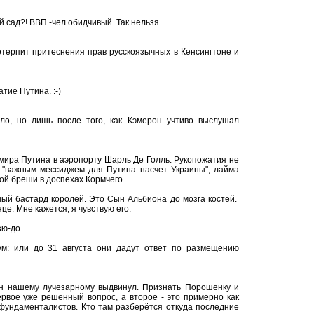
й сад?! ВВП -чел обидчивый. Так нельзя.
отерпит притеснения прав русскоязычных в Кенсингтоне и
тие Путина. :-)
ло, но лишь после того, как Кэмерон учтиво выслушал
мира Путина в аэропорту Шарль Де Голль. Рукопожатия не
я "важным мессиджем для Путина насчет Украины", лайма
ой бреши в доспехах Кормчего.
нный бастард королей. Это Сын Альбиона до мозга костей.
це. Мне кажется, я чувствую его.
зю-до.
м: или до 31 августа они дадут ответ по размещению
рон нашему лучезарному выдвинул. Признать Порошенку и
рвое уже решенный вопрос, а второе - это примерно как
фундаменталистов. Кто там разберётся откуда последние