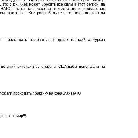
м войдут на территорию Украины, силовики тут же начнут
 это риск. Киев может бросить все силы в этот регион, да
НАТО; Штаты, мне кажется, только этого и дожидаются.
оме как от нашей страны, больше не от кого, но стоит ли
ет продолжать торговаться о ценах на газ? а Чуркин
гнетаний ситуации со стороны США,дабы денег дали на
ложили проходить практику на кораблях НАТО
 не весь мир!!!