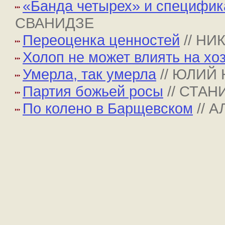
«Банда четырех» и специфик
СВАНИДЗЕ
Переоценка ценностей
// Н
Холоп не может влиять на хо
Умерла, так умерла
// ЮЛИЙ
Партия божьей росы
// СТА
По колено в Барщевском
// 