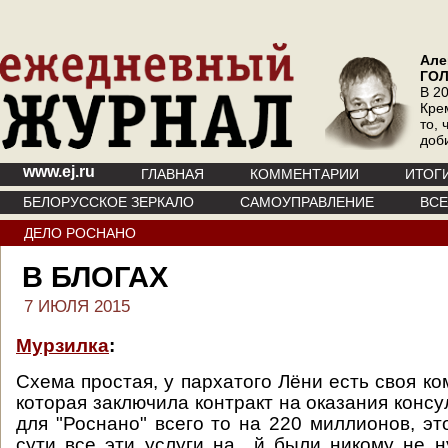
Але
ГО
В 20
Кре
то, 
доб
www.ej.ru
ГЛАВНАЯ
КОММЕНТАРИИ
ИТОГ
БЕЛОРУССКОЕ ЗЕРКАЛО
САМОУПРАВЛЕНИЕ
ВС
ДЕЛО РОСНАНО
В БЛОГАХ
7 ИЮЛЯ 2015
Мурзилка
:
Схема простая, у пархатого Лёни есть своя к
которая заключила контракт на оказания конс
для "Роснано" всего то на 220 миллионов, эт
сути все эти услуги на…й были никому не 