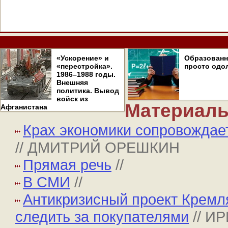
«Ускорение» и
Образован
«перестройка».
просто одо
1986–1988 годы.
Внешняя
политика. Вывод
войск из
Материалы
Афганистана
Крах экономики сопровождае
// ДМИТРИЙ ОРЕШКИН
Прямая речь
//
В СМИ
//
Антикризисный проект Кремля
следить за покупателями
// И