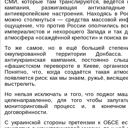
СМИ, которые там транслируются, ведётся 
кампания, разжигающая антизападны
антиевропейские настроения. Находясь в Ро
можно столкнуться — средства массовой ин
ощущение, что против России ополчились все
империалистов и нехорошего Запада и так д
атмосфера «осаждённой крепости» и поиска вн
То же самое, но в ещё большей степени
оккупированной территории Донбасс
антиукраинская кампания, постоянно слы
«фашистском перевороте в Киеве, организо
Понятно, что, когда создаётся такая атмо
появляется риск: как мы знаем, ружьё, висяще
выстрелить.
Но нельзя исключать и того, что поджог м
целенаправленно, для того чтобы запуга
мониторинговый процесс и, в конечном
договорённости.
С украинской стороны претензии к ОБСЕ ес