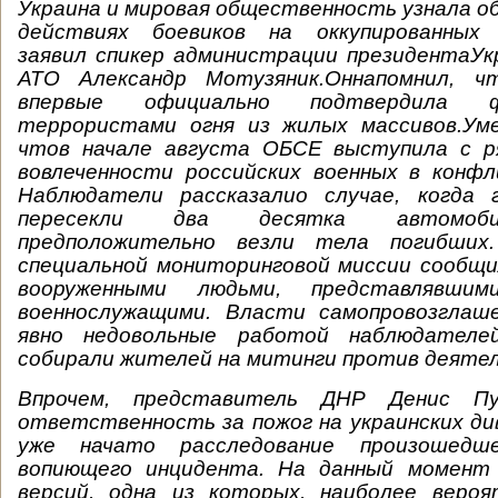
Украина и мировая общественность узнала об
действиях боевиков на оккупированных
заявил спикер администрации президентаУк
АТО Александр Мотузяник.Оннапомнил, 
впервые официально подтвердила 
террористами огня из жилых массивов.Ум
чтов начале августа ОБСЕ выступила с р
вовлеченности российских военных в конфл
Наблюдатели рассказалио случае, когда 
пересекли два десятка автомоби
предположительно везли тела погибших
специальной мониторинговой миссии сообщи
вооруженными людьми, представлявшим
военнослужащими. Власти самопровозглаше
явно недовольные работой наблюдателей
собирали жителей на митинги против деяте
Впрочем, представитель ДНР Денис Пу
ответственность за пожог на украинских д
уже начато расследование произошедш
вопиющего инцидента. На данный момент
версий, одна из которых, наиболее веро