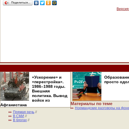
Поделиться…
Версия
«Ускорение» и
Образован
«перестройка».
просто одо
1986–1988 годы.
Внешняя
политика. Вывод
войск из
Материалы по теме
Афганистана
Нормандские разговоры на фон
Прямая речь
//
В СМИ
//
В блогах
//