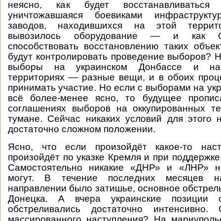
неясно, как будет восстанавливаться 
уничтожавшаяся боевиками инфраструкт
заводов, находившихся на этой терри
вывозилось оборудование — и как О
способствовать восстановлению таких объе
будут контролировать проведение выборов? Н
выборы на украинском Донбассе и на 
территориях — разные вещи, и в обоих про
принимать участие. Но если с выборами на ук
всё более-менее ясно, то будущее пропи
соглашениях выборов на оккупированных те
тумане. Сейчас никаких условий для этого 
достаточно сложном положении.
Ясно, что если произойдёт какое-то нас
произойдёт по указке Кремля и при поддержке
Самостоятельно никакие «ДНР» и «ЛНР» н
могут. В течение последних месяцев н
направлении было затишье, основное обстрелы
Донецка. А вчера украинские позиции 
обстреливались достаточно интенсивно.
массированного наступления? На мариуполь