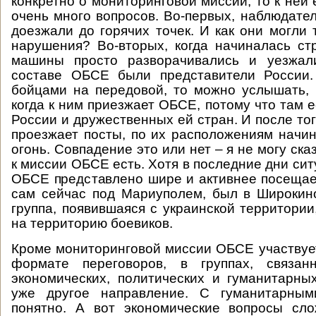
конкретно о мониторинговой миссии, то к ней
очень много вопросов. Во-первых, наблюдател
доезжали до горячих точек. И как они могли 
нарушения? Во-вторых, когда начиналась ст
машины просто разворачивались и уезжали
составе ОБСЕ были представители России.
бойцами на передовой, то можно услышать, 
когда к ним приезжает ОБСЕ, потому что там 
России и дружественных ей стран. И после того
проезжает посты, по их расположениям начи
огонь. Совпадение это или нет – я не могу ска
к миссии ОБСЕ есть. Хотя в последние дни си
ОБСЕ представлено шире и активнее посещает
сам сейчас под Мариуполем, был в Широкин
группа, появившаяся с украинской территории
на территорию боевиков.
Кроме мониторинговой миссии ОБСЕ участвуе
формате переговоров, в группах, связа
экономических, политических и гуманитарны
уже другое направление. С гуманитарным
понятно. А вот экономические вопросы сло