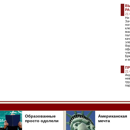
ВЫ
Р
21
Ни 
За
пог
кл
ма
пал
ка
эле
бо
оф
чл
Бр
и е
ПР
21
Ан
нев
тру
пар
Образованные
Американская
просто одолели
мечта