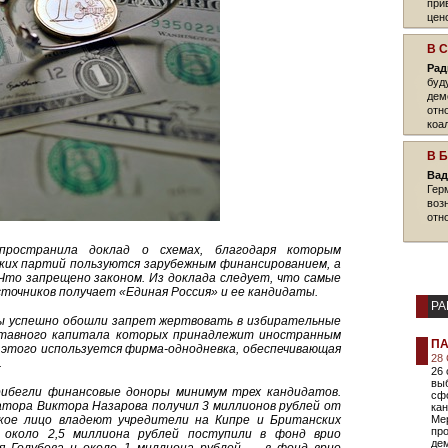
при
цен
В 
Рад
буд
дем
отн
коа
В 
Вад
Гер
воз
отн
пространила доклад о схемах, благодаря которым
их партий пользуются зарубежным финансированием, а
то запрещено законом. Из доклада следует, что самые
точников получает «Единая Россия» и ее кандидаты.
РА
ы успешно обошли запрет жертвовать в избирательные
ставного капитала которых принадлежит иностранным
ПА
я этого используется фирма-однодневка, обеспечивающая
28
.
26
выб
рибегли финансовые доноры минимум трех кандидатов.
сф
атора Виктора Назарова получил 3 миллионов рублей от
кан
ское лицо владеют учредители на Кипре и Британских
Ме
про
 около 2,5 миллиона рублей поступили в фонд врио
де