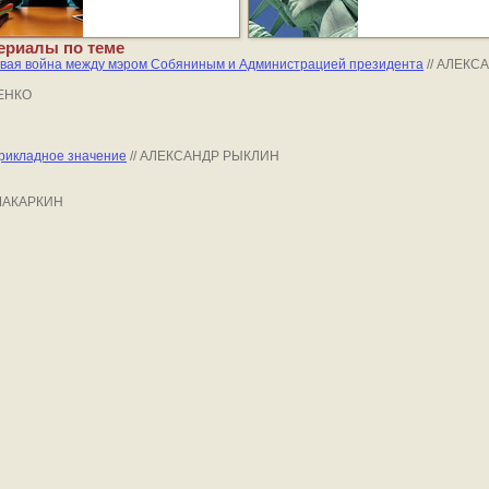
ериалы по теме
вая война между мэром Собяниным и Администрацией президента
// АЛЕК
ВЕНКО
прикладное значение
// АЛЕКСАНДР РЫКЛИН
 МАКАРКИН