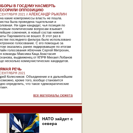
БОРЫ В ГОСДУМУ НАСМЕРТЬ
АССОРИЛИ ОППОЗИЦИЮ
АЛЕКСАНДР РЫКЛИН
 СЕНТЯБРЯ 2021 //
на какие компромиссы власть не пошла.
чистка была проведена тщательная и
оловная. Ни один кандидат, чья позиция по
ючевым политическим вопросам взывает
лейшие сомнения, в новый состав нижней
аты Парламента не вошел. В этот раз в
честве последнего фильтра было использовано
ктронное голосование. С его помощью за
ртом оказались ранее лидировавшие по итогам
лайн голосования яблочник Сергей Митрохин,
ен команды Максима Каца Анастасия
юханова, выдвиженец от КПРФ Михаил Лобанов
ще несколько коммунистических кандидатов.
ЯМАЯ РЕЧЬ
 СЕНТЯБРЯ 2021
дрей Колесников: Объединение и в дальнейшем
озможно, кроме того, вообще становится
дно определить, что такое «демократические
тии».
все материалы сюжета
НАТО зайдет с
севера