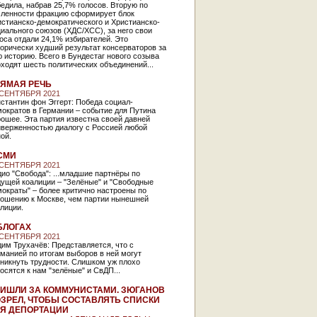
едила, набрав 25,7% голосов. Вторую по
сленности фракцию сформирует блок
стианско-демократического и Христианско-
иального союзов (ХДС/ХСС), за него свои
оса отдали 24,1% избирателей. Это
орически худший результат консерваторов за
 историю. Всего в Бундестаг нового созыва
ходят шесть политических объединений...
ЯМАЯ РЕЧЬ
 СЕНТЯБРЯ 2021
стантин фон Эггерт: Победа социал-
ократов в Германии – событие для Путина
ошее. Эта партия известна своей давней
иверженностью диалогу с Россией любой
ной.
СМИ
 СЕНТЯБРЯ 2021
ио "Свобода": ...младшие партнёры по
дущей коалиции – "Зелёные" и "Свободные
ократы" – более критично настроены по
ношению к Москве, чем партии нынешней
алиции.
БЛОГАХ
 СЕНТЯБРЯ 2021
им Трухачёв: Представляется, что с
манией по итогам выборов в ней могут
никнуть трудности. Слишком уж плохо
осятся к нам "зелёные" и СвДП...
ИШЛИ ЗА КОММУНИСТАМИ. ЗЮГАНОВ
ЗРЕЛ, ЧТОБЫ СОСТАВЛЯТЬ СПИСКИ
Я ДЕПОРТАЦИИ