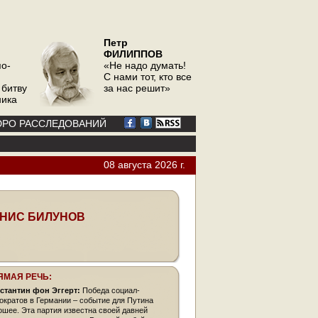
Петр
ФИЛИППОВ
по-
«Не надо думать!
С нами тот, кто все
 битву
за нас решит»
ника
РО РАССЛЕДОВАНИЙ
08 августа 2026 г.
НИС БИЛУНОВ
ЯМАЯ РЕЧЬ:
стантин фон Эггерт:
Победа социал-
ократов в Германии – событие для Путина
ошее. Эта партия известна своей давней