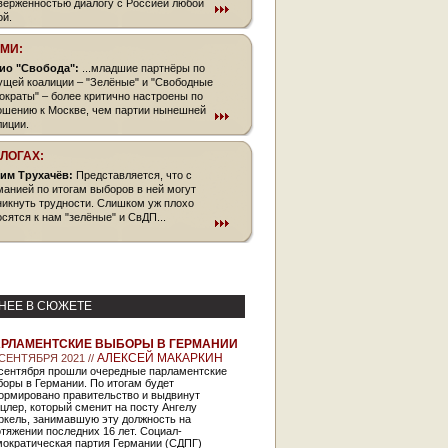
верженностью диалогу с Россией любой
ой.
СМИ:
ио "Свобода":
...младшие партнёры по
ущей коалиции – "Зелёные" и "Свободные
ократы" – более критично настроены по
ошению к Москве, чем партии нынешней
лиции.
БЛОГАХ:
им Трухачёв:
Представляется, что с
манией по итогам выборов в ней могут
никнуть трудности. Слишком уж плохо
осятся к нам "зелёные" и СвДП...
НЕЕ В СЮЖЕТЕ
РЛАМЕНТСКИЕ ВЫБОРЫ В ГЕРМАНИИ
АЛЕКСЕЙ МАКАРКИН
 СЕНТЯБРЯ 2021 //
 сентября прошли очередные парламентские
оры в Германии. По итогам будет
ормировано правительство и выдвинут
цлер, который сменит на посту Ангелу
ркель, занимавшую эту должность на
тяжении последних 16 лет. Социал-
мократическая партия Германии (СДПГ)