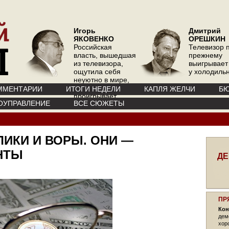
Игорь
Дмитрий
ЯКОВЕНКО
ОРЕШКИН
Российская
Телевизор 
власть, вышедшая
прежнему
из телевизора,
выигрывает
ощутила себя
у холодиль
неуютно в мире,
где телевизор
ММЕНТАРИИ
ИТОГИ НЕДЕЛИ
КАПЛЯ ЖЕЛЧИ
БЮ
проигрывает
ОУПРАВЛЕНИЕ
ВСЕ СЮЖЕТЫ
интернету
ЛИКИ И ВОРЫ. ОНИ —
НТЫ
ДЕ
ПР
Кон
дем
хор