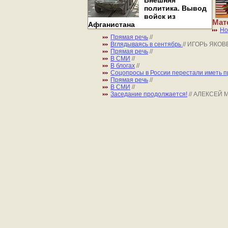
Внешняя
политика. Вывод
войск из
Мат
Афганистана
Но
Прямая речь
//
Вглядываясь в сентябрь
// ИГОРЬ ЯКО
Прямая речь
//
В СМИ
//
В блогах
//
Соцопросы в России перестали иметь 
Прямая речь
//
В СМИ
//
Заседание продолжается!
// АЛЕКСЕЙ