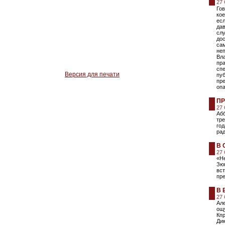
27
Гов
кое
есл
дав
слу
дос
са
неп
Вл
пра
сп
Версия для печати
пу
пре
оп
ПР
27
Абб
тр
год
ра
В 
27
«Н
Зюг
вст
пре
В 
27
Але
ощ
Кпр
Дик