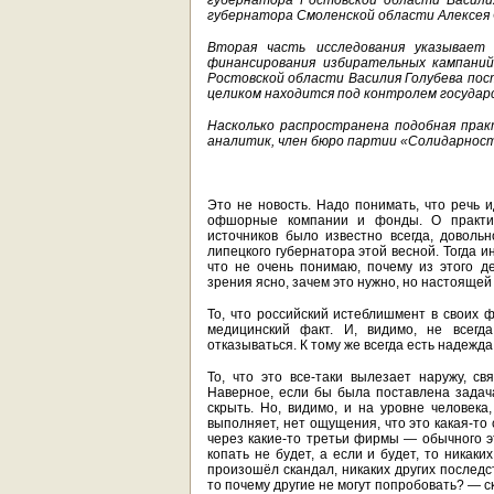
губернатора Ростовской области Васили
губернатора Смоленской области Алексея 
Вторая часть исследования указывает
финансирования избирательных кампаний
Ростовской области Василия Голубева пос
целиком находится под контролем государс
Насколько распространена подобная пра
аналитик, член бюро партии «Солидарнос
Это не новость. Надо понимать, что речь и
офшорные компании и фонды. О практик
источников было известно всегда, довольн
липецкого губернатора этой весной. Тогда 
что не очень понимаю, почему из этого де
зрения ясно, зачем это нужно, но настоящей 
То, что российский истеблишмент в своих
медицинский факт. И, видимо, не всегд
отказываться. К тому же всегда есть надежда
То, что это все-таки вылезает наружу, св
Наверное, если бы была поставлена задач
скрыть. Но, видимо, и на уровне человека
выполняет, нет ощущения, что это какая-то
через какие-то третьи фирмы — обычного эт
копать не будет, а если и будет, то никак
произошёл скандал, никаких других последс
то почему другие не могут попробовать? — с