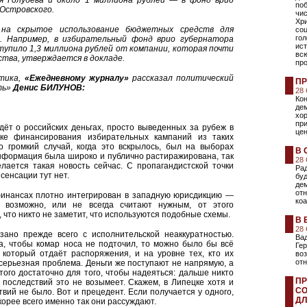
я Голубева и около 1 миллиона рублей — в фонд врио
поб
Островского.
чи
Хри
 на скрытое использование бюджетных средств для
соц
гол
. Например, в избирательный фонд врио губернатора
ист
тупило 1,3 миллиона рублей от компании, которая почти
всю
тва, утверждается в докладе.
про
ктика,
«Ежедневному журналу»
рассказал
политический
ПР
ть»
Денис БИЛУНОВ:
28
Кон
дем
хор
пр
дёт о российских деньгах, просто выведенных за рубеж в
це
е финансирования избирательных кампаний из таких
о громкий случай, когда это вскрылось, был на выборах
В 
информация была широко и публично растиражирована, так
28
лается такая новость сейчас. С пропагандистской точки
Рад
сенсации тут нет.
бу
дем
от
 финансах плотно интегрирован в западную юрисдикцию —
ко
а возможно, или не всегда считают нужным, от этого
, что никто не заметит, что используются подобные схемы.
В 
28
язано прежде всего с исполнительской неаккуратностью.
Вад
а, чтобы комар носа не подточил, то можно было бы всё
Гер
, который отдаёт распоряжения, и на уровне тех, кто их
воз
отн
 серьезная проблема. Деньги же поступают не напрямую, а
ого достаточно для того, чтобы надеяться: дальше никто
ПР
их последствий это не возымеет. Скажем, в Липецке хотя и
СО
твий не было. Вот и прецедент. Если получается у одного,
ДЛ
корее всего именно так они рассуждают.