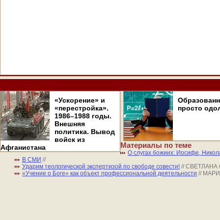
«Ускорение» и
Образован
«перестройка».
просто одо
1986–1988 годы.
Внешняя
политика. Вывод
войск из
Материалы по теме
Афганистана
О слугах божиих: Иосифе, Нико
В СМИ
//
Ударим теологической экспертизой по свободе совести!
// СВЕТЛАН
«Учение о Боге» как объект профессиональной деятельности
// МА