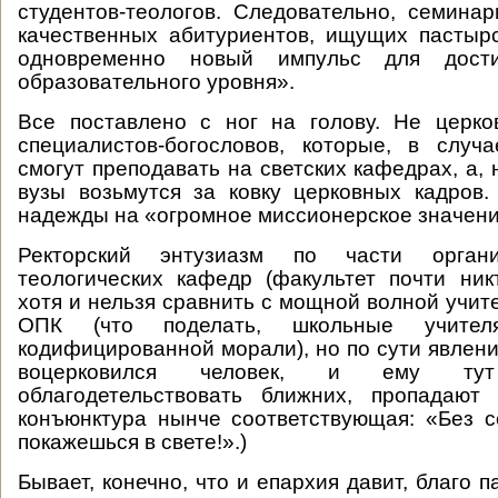
студентов-теологов. Следовательно, семина
качественных абитуриентов, ищущих пастырс
одновременно новый импульс для дост
образовательного уровня».
Все поставлено с ног на голову. Не церко
специалистов-богословов, которые, в случ
смогут преподавать на светских кафедрах, а, 
вузы возьмутся за ковку церковных кадров. 
надежды на «огромное миссионерское значен
Ректорский энтузиазм по части орган
теологических кафедр (факультет почти ник
хотя и нельзя сравнить с мощной волной учит
ОПК (что поделать, школьные учите
кодифицированной морали), но по сути явлени
воцерковился человек, и ему ту
облагодетельствовать ближних, пропадаю
конъюнктура нынче соответствующая: «Без 
покажешься в свете!».)
Бывает, конечно, что и епархия давит, благо 