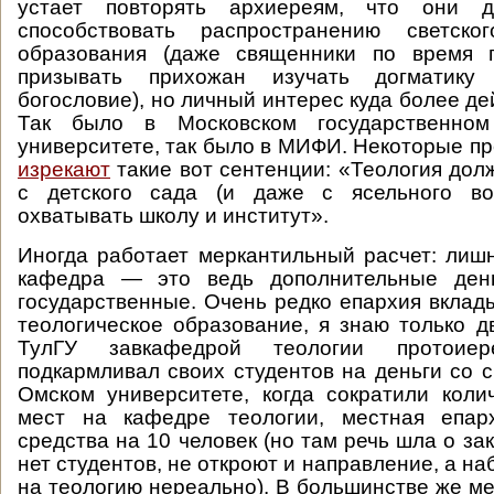
устает повторять архиереям, что они 
способствовать распространению светског
образования (даже священники по время 
призывать прихожан изучать догматику
богословие), но личный интерес куда более д
Так было в Московском государственном 
университете, так было в МИФИ. Некоторые п
изрекают
такие вот сентенции: «Теология дол
с детского сада (и даже с ясельного во
охватывать школу и институт».
Иногда работает меркантильный расчет: лиш
кафедра — это ведь дополнительные день
государственные. Очень редко епархия вклады
теологическое образование, я знаю только дв
ТулГУ завкафедрой теологии протои
подкармливал своих студентов на деньги со с
Омском университете, когда сократили кол
мест на кафедре теологии, местная епар
средства на 10 человек (но там речь шла о з
нет студентов, не откроют и направление, а на
на теологию нереально). В большинстве же ме