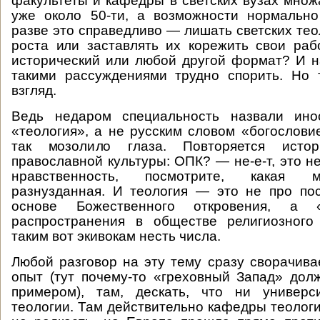
факультеты и кафедры в светских вузах множа
уже около 50-ти, а возможности нормально
разве это справедливо — лишать светских тео
роста или заставлять их корежить свои раб
исторический или любой другой формат? И н
такими рассуждениями трудно спорить. Но 
взгляд.
Ведь недаром специальность назвали ино
«теология», а не русским словом «богослови
так мозолило глаза. Повторяется ист
православной культуры: ОПК? — не-е-т, это не
нравственность, посмотрите, какая 
разнузданная. И теология — это не про по
основе Божественного откровения, а 
распространения в обществе религиозного
таким вот экивокам несть числа.
Любой разговор на эту тему сразу сворачива
опыт (тут почему-то «греховный Запад» дол
примером), там, дескать, что ни универс
теологии. Там действительно кафедры теологи