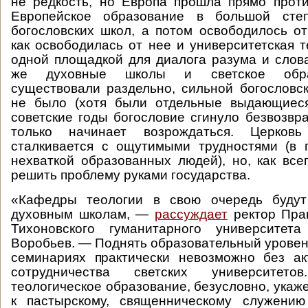
не редкость, но Европа прошла прямо прот
Европейское образование в большой сте
богословских школ, а потом освободилось от
как освободилась от нее и университетская т
одной площадкой для диалога разума и слов
же духовные школы и светское обра
существовали раздельно, сильной богословс
не было (хотя были отдельные выдающиеся
советские годы богословие сгинуло безвозвра
только начинает возрождаться. Церко
сталкивается с ощутимыми трудностями (в 
нехваткой образованных людей), но, как всег
решить проблему руками государства.
«Кафедры теологии в свою очередь будут
духовным школам, —
рассуждает
ректор Прав
Тихоновского гуманитарного университет
Воробьев. — Поднять образовательный урове
семинариях практически невозможно без а
сотрудничества светских университет
теологическое образование, безусловно, укаже
к пастырскому, священническому служени