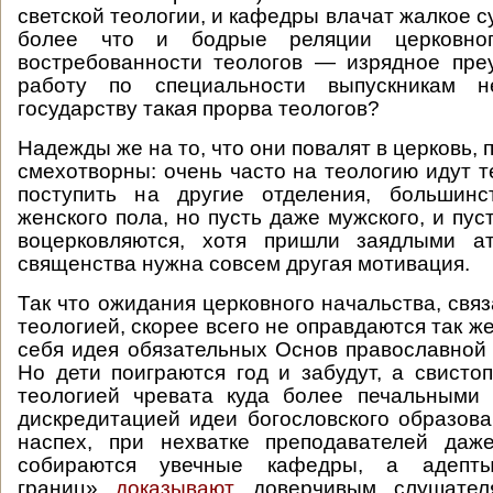
светской теологии, и кафедры влачат жалкое 
более что и бодрые реляции церковно
востребованности теологов — изрядное пре
работу по специальности выпускникам 
государству такая прорва теологов?
Надежды же на то, что они повалят в церковь, 
смехотворны: очень часто на теологию идут т
поступить на другие отделения, большин
женского пола, но пусть даже мужского, и пу
воцерковляются, хотя пришли заядлыми а
священства нужна совсем другая мотивация.
Так что ожидания церковного начальства, свя
теологией, скорее всего не оправдаются так же
себя идея обязательных Основ православной 
Но дети поиграются год и забудут, а свистоп
теологией чревата куда более печальными
дискредитацией идеи богословского образован
наспех, при нехватке преподавателей даж
собираются увечные кафедры, а адепт
границ»
доказывают
доверчивым слушател