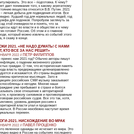
итулировать. Это все – подготовка. К чему?
ет дает понимание того, к какому агрегатному
тоянию вещества относится В.В. Путин. 2021
 – легкая добыча для подведения итогов. Все
видно. Худший год для нормальных людей, год
умфа для подонков. Попробуем заглянуть за
ад этой очевидности и понять, что за
цессы идут во власти и в обществе и к чему
ин готовит Россию. Об этом и о главном
оде, который можно извлечь из событий этого
а, я скажу в конце.
ОКИ 2021. «НЕ НАДО ДУМАТЬ! С НАМИ
Т, КТО ВСЕ ЗА НАС РЕШИТ»
ПЕТР ФИЛИППОВ
ЯНВАРЯ 2022 //
о принес нам 2021 год? Обычно авторы пишут
инфляции, о падении жизненного уровня
стых граждан. О том, что историческая память
рода власть предержащими целенаправленно
одуется и искажается. Из страны выдавлены
ллионы критически мыслящих. Зато в
дакциях российских СМИ музыку заказывают
испособленцы и негодяи. Многие наши
раждане уже пребывают в страхе и боятся
казывать свое отношение к авторитарной
сти, к произволу силовиков и противоправным
говорам российских судов. Все это так, хотя,
ективно, уровень доверия россиян к
оритарной власти упал и продолжает
жаться. В России неизбежно наступит время
дикальных перемен.
ОГИ-2021. НИСХОЖДЕНИЕ ВО МРАК
ПАВЕЛ ПРОЦЕНКО
ЯНВАРЯ 2022 //
то явленное однажды не исчезает из мира. Это
лядно видно в России на событиях последнего