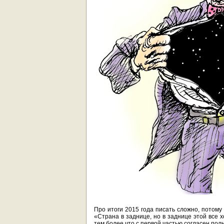
Про итоги 2015 года писать сложно, потому
«Страна в заднице, но в заднице этой все 
тем более что с первой частью согласен пол