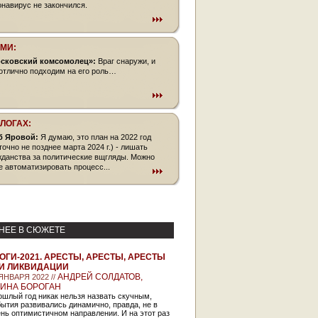
онавирус не закончился.
СМИ:
сковский комсомолец»:
Враг снаружи, и
отлично подходим на его роль…
БЛОГАХ:
б Яровой:
Я думаю, это план на 2022 год
точно не позднее марта 2024 г.) - лишать
жданства за политические вщгляды. Можно
е автоматизировать процесс...
НЕЕ В СЮЖЕТЕ
ОГИ-2021. АРЕСТЫ, АРЕСТЫ, АРЕСТЫ
И ЛИКВИДАЦИИ
АНДРЕЙ СОЛДАТОВ,
 ЯНВАРЯ 2022 //
ИНА БОРОГАН
шлый год никак нельзя назвать скучным,
ытия развивались динамично, правда, не в
нь оптимистичном направлении. И на этот раз