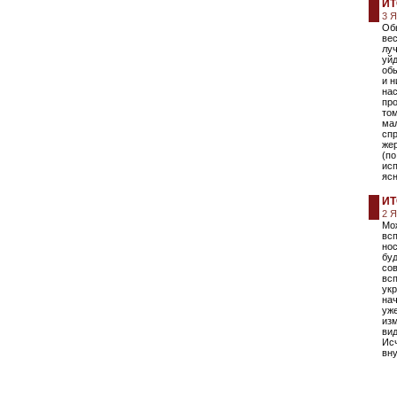
ИТ
3 
Обы
вес
луч
уйд
обы
и н
на
пр
том
ма
спр
же
(по
исп
ясн
ИТ
2 
Мож
всп
нос
бу
со
всп
укр
нач
уж
изм
вид
Исч
вну