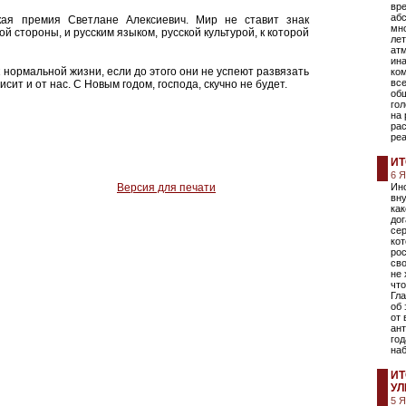
вре
аб
ая премия Светлане Алексиевич. Мир не ставит знак
мн
й стороны, и русским языком, русской культурой, к которой
лет
ат
ин
к нормальной жизни, если до этого они не успеют развязать
ко
вс
исит и от нас. С Новым годом, господа, скучно не будет.
об
гол
на 
рас
реа
ИТ
6 
Версия для печати
Ино
вну
как
дог
сер
кот
рос
сво
не 
что
Гла
об 
от
ан
год
на
ИТ
УЛ
5 