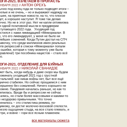
ОГИ-2021. ВЗЛЕТАЕМ В ПРОПАСТЬ
АНТОН ОРЕХЪ
ЯНВАРЯ 2022 //
чно под конец года не только подводят итоги –
елые и не очень, – но и выражают надежду на
шее, на приятные новости, на то, что плохое
ет, а хорошее наступит. Я тоже так делаю
чно. Но не в этот раз. Нет ни капли оптимизма
и одной позитивной мысли в преддверии
ступающего 2022 года. Уходящий год
остился с нами ликвидацией «Мемориала». В
, что его ликвидируют, у меня не было ни
лейших сомнений. Когда Путин достал на СПЧ
авочку, что среди миллионов имен реальных
ртв репрессий в списки «Мемориала» попали
 ошибке, которая к тому моменту уже была
равлена!) три пособника нацистов – стало всё
о.
ОГИ-2021. ОТДЕЛЕНИЕ ДЛЯ БУЙНЫХ
НИКОЛАЙ СВАНИДЗЕ
ЯНВАРЯ 2022 //
ет быть, когда-нибудь и даже скоро мы будем
оминать уходящий 2021 год с грустной
тальгией: как-никак войны нет, быт все ещё
днично стабилен. Но сейчас прощаемся с ним
вершенно без сожалений. Ничего хорошего не
омню. Пандемия началась раньше, но как-то
епилась. Вроде бы и репрессии не сейчас
ались, но стали более массовыми и какими-то
е нездорово привычными. Что точно
енилось – это стилистика режима, по-
имому, он достиг молочно-восковой спелости.
езло ощущение стыда, на все стало плевать, и
три, и вовне – гори все ясным пламенем.
все материалы сюжета