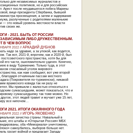
только для независимых журналистов и
озиционных политиков, но и для российских
т. Арест после неудавшегося побега Марины
ковой, вице-президента Сбербанка, бывшей
мминистра просвещения, а затем и задержание
 мужа, разлученные с родителями маленькие
и — это новый уровень жестокости власти
тив своих же.
ОГИ - 2021. БЫТЬ ОТ РОССИИ
ЗАВИСИМЫМ ЛИБО ДРУЖЕСТВЕННЫМ.
Т В ЧЕМ ВОПРОС
АРКАДИЙ ДУБНОВ
ЯНВАРЯ 2022 //
ать надо за здравие, а за упокой, как водится,
ом. Так вот, 2021-й, впрочем, как и 2020-й, был
 постсоветского пространства, хотя бы для
ой его части, ошеломительно удачен. Конечно,
мею в виду Туркмению. Только туда, в этот
лахом спасаемый уголок мирового
странства, как нам сообщают, вот уже второй
, благодаря отчаянным пассам местного
адага (Покровителя по-туркменски), никакой
мм вражеского ковида так ни разу не
етел. Мы привыкли с жалостью относиться к
родским сумасшедшим, может показаться, что и
мировому сумасшедшему так тоже можно. Но
 другое, этот людей травит и мучает уже 15 лет,
миру все нипочем…
ОГИ 2021. ИТОГИ ОКАЯННОГО ГОДА
ИГОРЬ ЯКОВЕНКО
ЯНВАРЯ 2022 //
дикальная зачистка страны: Навальный в
рьме, его штабы и «Открытая Россия» МБХ
квидированы, оба «Мемориала» уничтожены,
блоко» самоубилось, выборов больше нет.
мль грозит войной и предлагает Западу