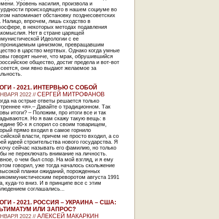
мени. Уровень насилия, произвола и
сурдности происходящего в нашем социуме во
огом напоминает обстановку позднесоветских
. Налицо, впрочем, лишь сходство в
мосфере, в некоторых методах подавления
акомыслия. Нет в стране царящей
ммунистической Идеологии с ее
епроницаемым цинизмом, превращавшим
щество в царство мертвых. Однако когда умные
овы говорят нынче, что мрак, обрушившийся
российское общество, достиг предела и вот-вот
сеется, они явно выдают желаемое за
льность.
ОГИ - 2021. ИНТЕРВЬЮ С СОБОЙ
СЕРГЕЙ МИТРОФАНОВ
ЯНВАРЯ 2022 //
гда на острые ответы решается только
треннее «я».– Давайте о традиционном. Так
овы итоги? – Положим, про итоги все и так
адываются. Но я вам скажу такую вещь: в
едине 90-х я спорил со своим товарищем,
орый прямо входил в самое горнило
сийской власти, причем не просто входил, а со
ей идеей строительства нового государства. Я
хочу сейчас называть его фамилию, но только
бы не переключать внимание на личность.
вное, о чем был спор. На мой взгляд, и я ему
этом говорил, уже тогда началось скольжение
 высокой планки ожиданий, порожденных
тикоммунистическим переворотом августа 1991
а, куда-то вниз. И в принципе все с этим
блюдением соглашались...
ОГИ - 2021. РОССИЯ – УКРАИНА – США:
ЬТИМАТУМ ИЛИ ЗАПРОС?
АЛЕКСЕЙ МАКАРКИН
ЯНВАРЯ 2022 //