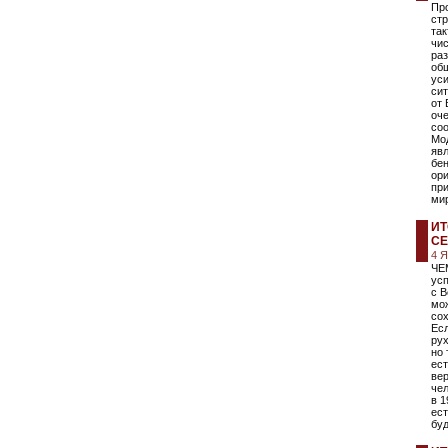
Пр
стр
та
чис
ра
об
уси
сит
от 
оч
соо
Мо
явл
бе
ор
при
ми
ИТ
СЕ
4 
ЧЕ
усп
с В
мо
со
Есл
рух
но
ест
вер
чел
в 1
ест
бу