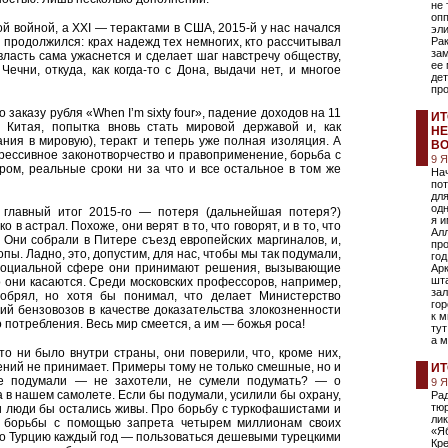
не 
опп
ой войной, а XXI — терактами в США, 2015-й у нас начался
эли
и продолжился: крах надежд тех немногих, кто рассчитывал
Ра
за
 власть сама ужаснется и сделает шаг навстречу обществу,
ее
ечни, откуда, как когда-то с Дона, выдачи нет, и многое
дет
про
заказу рубля «When I’m sixty four», падение доходов на 11
ИТ
 Китая, попытка вновь стать мировой державой и, как
НЕ
тания в мировую), теракт и теперь уже полная изоляция. А
ВО
рессивное законотворчество и правоприменение, борьба с
9 
ром, реальные сроки ни за что и все остальное в том же
Нач
пот
для
одн
, главный итог 2015-го — потеря (дальнейшая потеря?)
я и
 в астрал. Похоже, они верят в то, что говорят, и в то, что
Ал
 Они собрали в Питере съезд европейских маргиналов, и,
про
пы. Ладно, это, допустим, для нас, чтобы мы так подумали,
год
в социальной сфере они принимают решения, вызывающие
Арк
шта
го они касаются. Среди московских профессоров, например,
зал
обрял, но хотя бы понимал, что делает Министерство
го
й бензовозов в качестве доказательства злокозненности
к 
о потребления. Весь мир смеется, а им — божья роса!
тут
а 
то ни было внутри страны, они поверили, что, кроме них,
шений не принимает. Примеры тому не только смешные, но и
ИТ
не подумали — не захотели, не сумели подумать? — о
9 
а в нашем самолете. Если бы подумали, усилили бы охрану,
Ра
тю
и люди бы остались живы. Про борьбу с туркофашистами и
ли
й борьбы с помощью запрета четырем миллионам своих
«Я
о Турцию каждый год — пользоваться дешевыми турецкими
Кре