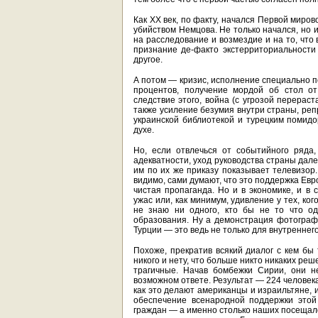
Как ХХ век, по факту, начался Первой миров
убийством Немцова. Не только начался, но 
на расследование и возмездие и на то, что
признание де-факто экстерриториальности Ч
другое.
А потом — кризис, исполнение специально по 
процентов, получение мордой об стол от
следствие этого, война (с угрозой перерас
также усиление безумия внутри страны, реп
украинской библиотекой и турецким помидо
духе.
Но, если отвлечься от событийного ряда
адекватности, уход руководства страны далеко
им по их же приказу показывает телевизор.
видимо, сами думают, что это поддержка Евро
чистая пропаганда. Но и в экономике, и 
ужас или, как минимум, удивление у тех, ко
не знаю ни одного, кто бы не то что од
образования. Ну а демонстрация фотографи
Турции — это ведь не только для внутреннег
Похоже, прекратив всякий диалог с кем бы 
никого и нету, что больше никто никаких ре
трагичные. Начав бомбежки Сирии, они 
возможном ответе. Результат — 224 человек
как это делают американцы и израильтяне, 
обеспечение всенародной поддержки это
граждан — а именно столько наших посещал