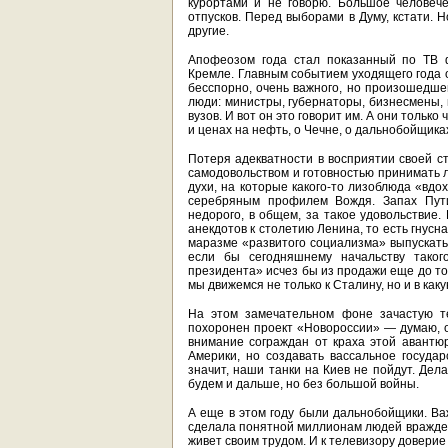
курортами и не говорю. Большое человече
отпусков. Перед выборами в Думу, кстати. 
другие.
Апофеозом года стал показанный по ТВ 
Кремле. Главным событием уходящего года о
бесспорно, очень важного, но произошедше
люди: министры, губернаторы, бизнесмены,
вузов. И вот он это говорит им. А они только
и ценах на нефть, о Чечне, о дальнобойщика
Потеря адекватности в восприятии своей 
самодовольством и готовностью принимать л
духи, на которые какого-то лизоблюда «вдо
серебряным профилем Вождя. Запах Пут
недорого, в общем, за такое удовольствие
анекдотов к столетию Ленина, то есть гнус
маразме «развитого социализма» выпускать 
если бы сегодняшнему начальству таког
президента» исчез бы из продажи еще до тог
мы движемся не только к Сталину, но и в ка
На этом замечательном фоне зачастую те
похоронен проект «Новороссии» — думаю, 
внимание сограждан от краха этой авантюр
Америки, но создавать вассальное государ
значит, наши танки на Киев не пойдут. Дел
будем и дальше, но без большой войны.
А еще в этом году были дальнобойщики. Важ
сделала понятной миллионам людей враждебн
живет своим трудом. И к телевизору доверие у