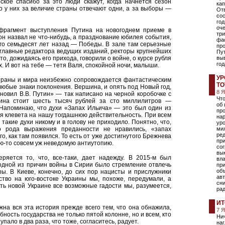
ское спасибо за это люди скажут, когда начнется сезон
кап
Но у них за величие страны отвечают одни, а за выборы —
Отв
сос
год
оче
фрагмент выступления Путина на новогоднем приеме в
три
н назвал не что-нибудь, а празднование юбилея события,
фас
го семьдесят лет назад — Победы. В зале там серьезные
про
 главные редактора ведущих изданий, ректоры крупнейших
Пут
 что, дожидаясь его прихода, говорили о войне, о курсе рубля
выв
год
х. И вот на тебе — тетя Валя, спокойной ночи, малыши.
УР
страны и мира неизбежно сопровождается фантастическим
ТО
юбые знаки поклонения. Вершина, и опять под Новый год,
8 
хновил В.В. Путин» — так написано на черной коробочке с
Чт
ина стоит шесть тысяч рублей за сто миллилитров —
об 
. Напоминаю, что духи «Запах Ильича» — это был один из
про
ная клевета на нашу тогдашнюю действительность. При всем
на
такие духи никому и в голову не приходило. Понятно, что,
ур
о рода выражения преданности не нравились, «запах
ми
ре
о, как там появился. То есть от уже достигнутого Брежнева
пр
кую-то совсем уж неведомую антиутопию.
сог
вы
ряется то, что, все-таки, дает надежду. В 2015-м был
вла
одной из причин войны в Сирии было стремление отвлечь
при
объ
ы. В Киеве, конечно, до сих пор нацисты и прислужники
авт
ство на юго-востоке Украины мы, похоже, передумали, а
сни
ать новой Украине все возможные гадости мы, разумеется,
ра
ИТ
на вся эта история прежде всего тем, что она обнажила,
7 
ость государства не только пятой колонне, но и всем, кто
Нич
пало в два раза, что тоже, согласитесь, радует.
наг