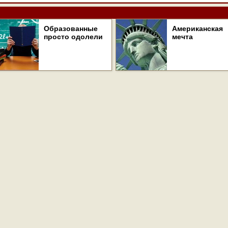
Образованные
Американская
просто одолели
мечта
ej.ru, охраняются в соответствии с законодательством РФ, в том числе, об 
проектов, гиперссылка (hyperlink) на ej.ru обязательна.