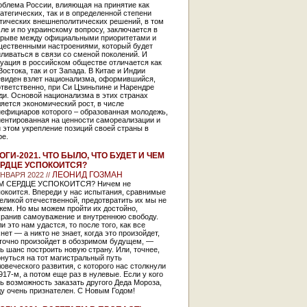
облема России, влияющая на принятие как
атегических, так и в определенной степени
ктических внешнеполитических решений, в том
ле и по украинскому вопросу, заключается в
зрыве между официальными приоритетами и
щественными настроениями, который будет
ливаться в связи со сменой поколений. И
уация в российском обществе отличается как
Востока, так и от Запада. В Китае и Индии
евиден взлет национализма, оформившийся,
тветственно, при Си Цзиньпине и Нарендре
ди. Основой национализма в этих странах
яется экономический рост, в числе
нефициаров которого – образованная молодежь,
иентированная на ценности самореализации и
 этом укрепление позиций своей страны в
ре.
ОГИ-2021. ЧТО БЫЛО, ЧТО БУДЕТ И ЧЕМ
РДЦЕ УСПОКОИТСЯ?
ЛЕОНИД ГОЗМАН
ЯНВАРЯ 2022 //
М СЕРДЦЕ УСПОКОИТСЯ? Ничем не
окоится. Впереди у нас испытания, сравнимые
еликой отечественной, предотвратить их мы не
жем. Но мы можем пройти их достойно,
хранив самоуважение и внутреннюю свободу.
и это нам удастся, то после того, как все
нет — а никто не знает, когда это произойдет,
 точно произойдет в обозримом будущем, —
ь шанс построить новую страну. Или, точнее,
нуться на тот магистральный путь
овеческого развития, с которого нас столкнули
917-м, а потом еще раз в нулевые. Если у кого
ь возможность заказать другого Деда Мороза,
ду очень признателен. С Новым Годом!