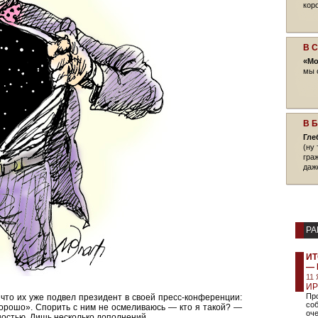
кор
В 
«Мо
мы 
В 
Гле
(ну 
гра
даж
РА
ИТ
— 
11
ИР
Про
 что их уже подвел президент в своей пресс-конференции:
соб
хорошо». Спорить с ним не осмеливаюсь — кто я такой? —
оче
ностью. Лишь несколько дополнений.