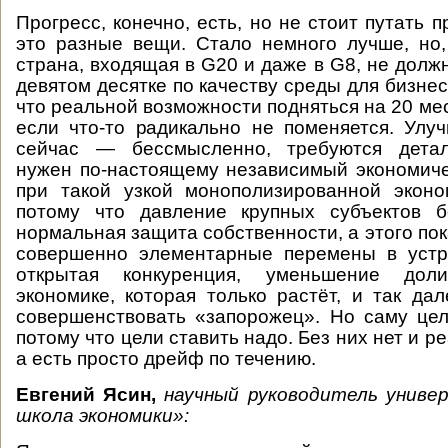
Прогресс, конечно, есть, но не стоит путать п
это разные вещи. Стало немного лучше, но,
страна, входящая в G20 и даже в G8, не долж
девятом десятке по качеству среды для бизнес
что реальной возможности подняться на 20 мест
если что-то радикально не поменяется. Улуч
сейчас — бессмысленно, требуются детал
нужен по-настоящему независимый экономиче
при такой узкой монополизированной эконо
потому что давление крупных субъектов б
нормальная защита собственности, а этого по
совершенно элементарные перемены в уст
открытая конкуренция, уменьшение дол
экономике, которая только растёт, и так да
совершенствовать «запорожец». Но саму це
потому что цели ставить надо. Без них нет и р
а есть просто дрейф по течению.
Евгений Ясин,
научный руководитель унив
школа экономики»: