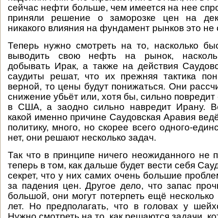
сейчас нефти больше, чем имеется на нее спр
приняли решение о заморозке цен на дек
никакого влияния на фундамент рынков это не 
Теперь нужно смотреть на то, насколько б
выводить свою нефть на рынок, насколь
добывать Ирак, а также на действия Саудов
саудиты решат, что их прежняя тактика по
верной, то цены будут понижаться. Они рассч
снижение убьёт или, хотя бы, сильно повреди
в США, а заодно сильно навредит Ирану. В
какой именно причине Саудовская Аравия ве
политику, много, но скорее всего одного-един
нет, они решают несколько задач.
Так что в принципе ничего неожиданного не 
теперь в том, как дальше будет вести себя Сау
секрет, что у них самих очень большие пробл
за падения цен. Другое дело, что запас проч
большой, они могут потерпеть ещё несколько
лет. Но предполагать, что в головах у шейх
Нужно смотреть на то, как решаются задачи, к