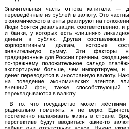
Значительная часть оттока капитала — д
переведённые из рублей в валюту. Это частны
экономического агенты реагируют на положени
Люди боятся девальвации, соответственно, и 
и банки, у которых есть «лишняя» ликвидно
деньги в рублях. Другая составляюща
корпоративным долгам, которые сос
значительную сумму. Эти факторы н
традиционные для России причины, сводящиеся
по-прежнему положительное сальдо платёж
экспортируем больше, чем импортируем, и 
денег переводится в иностранную валюту. Нак
на поведение экономических агентов вли
внешний фон, также способствующий 
перекладываются в валюту.
В то, что государство может жёсткими 
радикально поменять, я не верю. Единс
постепенно налаживать жизнь в стране. Вр
перспективе будут вводиться какие-то валю
сейчас они отсутствуют вовсе. Нужно укре