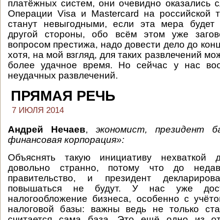
платёжных систем, они очевидно оказались 
Операции Visa и Мastercard на российской 
станут невыгодными, если эта мера будет 
другой стороны, обо всём этом уже загов
вопросом престижа, надо довести дело до конц
хотя, на мой взгляд, для таких развлечений м
более удачное время. Но сейчас у нас во
неудачных развлечений.
ПРЯМАЯ РЕЧЬ
7 ИЮЛЯ 2014
Андрей Нечаев
,
экономист, президент б
финансовая корпорация»:
Объяснять такую инициативу нехваткой 
довольно странно, потому что до неда
правительство, и президент деклариров
повышаться не будут. У нас уже дост
налогообложение бизнеса, особенно с учёт
налоговой базы: важны ведь не только ста
считается сама база. Это ещё одно из о