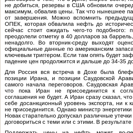
не добиться, резервы в США обновили очере
максимум, обвалив цены. Так что нынешнее п
от завершения. Можно вспомнить предыдущ
ОПЕК, которая обвалила нефть до историче
сейчас стоит ожидать чего-то подобного: 
преодолели отметку в 40 долларов за баррель,
ненадолго. Во вторник-среду выходят оцен
официальные данные по американским запаса
ключевым триггером. Если там опять будет заф
падение цен продолжится и дальше до 34-35 д
Для Россия вся встреча в Дохе была блеф
позиции Ирана, и позиции Саудовской Арав
самого начала переговоров. Саудовская Арав
что пока Иран не присоединится к согла
соглашения не будет. А Иран сразу сказал, что
себе досанкционный уровень экспорта, ни к 
не присоединится. Однако министр энергетики
Новак старательно допускал различные утечки 
договориться с теми или с этими. В результате
Поддержать цены на нефть может, во-пе