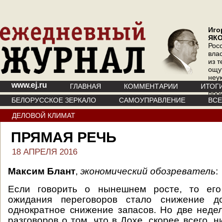
Иго
ЯК
Рос
вла
из т
ощу
неу
www.ej.ru
где 
ГЛАВНАЯ
КОММЕНТАРИИ
ИТОГ
про
БЕЛОРУССКОЕ ЗЕРКАЛО
САМОУПРАВЛЕНИЕ
ВС
инт
ДЕЛОВОЙ КЛИМАТ
ПРЯМАЯ РЕЧЬ
18 АПРЕЛЯ 2016
Максим Блант
,
экономический обозреватель
:
Если говорить о нынешнем росте, то его
ожидания переговоров стало снижение
однократное снижение запасов. Но две неде
разговоров о том, что в Дохе, скорее всего, н