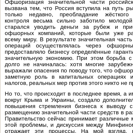
Офшоризация значительной части российс
вызвана тем, что Россия вступила на путь р
только недавно, преобладание жёсткого 
контроля весьма сильно заботило молодой
старался уводить деньги за рубеж и при
офшорных компаний, которые были уже ра
всему миру. В результате значительная част
операций осуществлялась через офшорны
предоставляло бизнесу определённые гарант
значительную экономию. При этом борьба с
долго не начиналась: хотя многие зарубеж
выражали опасения по поводу того, что офшо
заметную роль в капитальных операциях 
налогов, реальных мер против этого никто не 
Но то, что происходит в последнее время, а 
вокруг Крыма и Украины, создало дополнит
повышения стремления бизнеса к выводу с
размещению значительной части средств в р
Правительство сейчас принимает различные
этой проблемы, и дискуссия между Минфино
отражает эти процессы. На мой взгляд, 