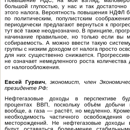
Повышение НДС, на мой взгляд, маловеро
большой глупостью, у нас и так достаточно
этого налога. Вероятность повышения НДФЛ б
по политическим, популистским соображени
периодически предлагают вернуться к прогре
тут всё также неоднозначно. В принципе, про
начинание правильное, но только если вы 
собираемость. А можно ввести такую систему 
группы с низким доходом от налога просто ос
для них существенно снижается. Прогресси
не означает немедленного роста количества 
от налогообложения.
Евсей Гурвич
,
экономист, член Экономиче
президенте РФ:
Нефтегазовые доходы в перспективе бу
процентах ВВП, поскольку объём добычи 
вообще, а газа — растёт, но медленно. Кроме
необходимость частичного освобождения 
месторождений. Не нефтегазовые доходы 
будут оставаться более-менее стабильным