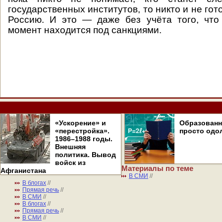
государственных институтов, то никто и не гот
Россию. И это — даже без учёта того, что
момент находится под санкциями.
«Ускорение» и
Образован
«перестройка».
просто одо
1986–1988 годы.
Внешняя
политика. Вывод
войск из
Материалы по теме
Афганистана
В СМИ
//
В блогах
//
Прямая речь
//
В СМИ
//
В блогах
//
Прямая речь
//
В СМИ
//