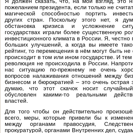
Я должен сказать, что, на мой взгляд, это н
пожеланием президента, если только не считат
магической способностью портить инвест
других стран. Поскольку этого нет, я дум
обстановка кризиса и усложнение сит
государствах играли более существенную ро
инвестиционного климата в России. Я, честно 
больших улучшений, а когда вы имеете так
рейтинг, то перемещения в нём могут быть не 
происходит в том или ином государстве. И тем
революция не происходила в России. Напротив
нас ситуацию по-прежнему не очень хор
вопросов налаживания отношений между биз
бизнесом и бюрократией – это очень острая з
думаю, что этот скачок носит случайны
обусловлен какими-то реальными действ
властей.
Для того чтобы он действительно произошё
всего, меры, которые привели бы к измене
между органами правосудия, Следстве
прокуратурой, органами Внутренних дел, суда